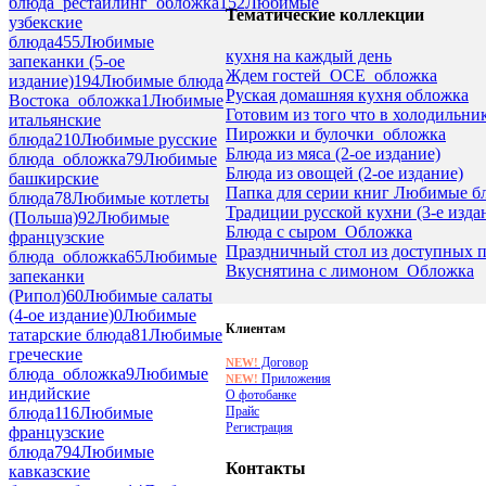
блюда_рестайлинг_обложка
152
Любимые
Тематические коллекции
узбекские
блюда
455
Любимые
кухня на каждый день
запеканки (5-ое
Ждем гостей_ОСЕ_обложка
издание)
194
Любимые блюда
Руская домашняя кухня обложка
Востока_обложка
1
Любимые
Готовим из того что в холодильн
итальянские
Пирожки и булочки_обложка
блюда
210
Любимые русские
Блюда из мяса (2-ое издание)
блюда_обложка
79
Любимые
Блюда из овощей (2-ое издание)
башкирские
Папка для серии книг Любимые бл
блюда
78
Любимые котлеты
Традиции русской кухни (3-е изд
(Польша)
92
Любимые
Блюда с сыром_Обложка
французские
Праздничный стол из доступных 
блюда_обложка
65
Любимые
Вкуснятина с лимоном_Обложка
запеканки
(Рипол)
60
Любимые салаты
(4-ое издание)
0
Любимые
Клиентам
татарские блюда
81
Любимые
греческие
Договор
NEW!
блюда_обложка
9
Любимые
Приложения
NEW!
индийские
О фотобанке
Прайс
блюда
116
Любимые
Регистрация
французские
блюда
794
Любимые
Контакты
кавказские