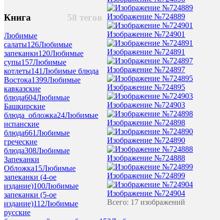
Изображение №724889
Книга
58 тегов
Изображение №724901
Любимые
салаты
126
Любимые
Изображение №724891
запеканки
120
Любимые
супы
157
Любимые
Изображение №724897
котлеты
141
Любимые блюда
Востока
1399
Любимые
Изображение №724895
кавказские
блюда
604
Любимые
Изображение №724903
Башкирские
блюда_обложка
24
Любимые
Изображение №724898
испанские
блюда
661
Любимые
Изображение №724890
греческие
блюда
308
Любимые
Изображение №724888
Запеканки
Обложка
15
Любимые
Изображение №724899
запеканки (4-ое
издание)
100
Любимые
Изображение №724904
запеканки (5-ое
Всего: 17 изображений
издание)
112
Любимые
русские