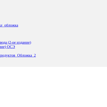
ике_обложка
юда (2-ое издание)
ание) ОСЭ
продуктов_Обложка_2