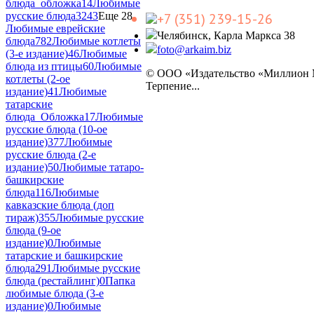
блюда_обложка
14
Любимые
русские блюда
3243
Еще 28
+7 (351) 239-15-26
Любимые еврейские
Челябинск, Карла Маркса 38
блюда
782
Любимые котлеты
foto@arkaim.biz
(3-е издание)
46
Любимые
блюда из птицы
60
Любимые
© ООО «Издательство «Миллион
котлеты (2-ое
Терпение...
издание)
41
Любимые
татарские
блюда_Обложка
17
Любимые
русские блюда (10-ое
издание)
377
Любимые
русские блюда (2-е
издание)
50
Любимые татаро-
башкирские
блюда
116
Любимые
кавказские блюда (доп
тираж)
355
Любимые русские
блюда (9-ое
издание)
0
Любимые
татарские и башкирские
блюда
291
Любимые русские
блюда (рестайлинг)
0
Папка
любимые блюда (3-е
издание)
0
Любимые