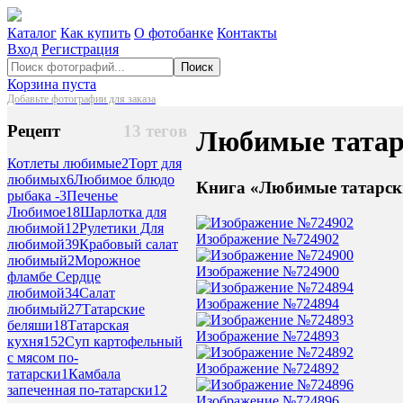
Каталог
Как купить
О фотобанке
Контакты
Вход
Регистрация
Поиск
Корзина пуста
Добавьте фотографии для заказа
Рецепт
13 тегов
Любимые татар
Котлеты любимые
2
Торт для
любимых
6
Любимое блюдо
Книга «Любимые татарск
рыбака -
3
Печенье
Любимое
18
Шарлотка для
любимой
12
Рулетики Для
Изображение №724902
любимой
39
Крабовый салат
любимый
2
Морожное
Изображение №724900
фламбе Сердце
любимой
34
Салат
Изображение №724894
любимый
27
Татарские
беляши
18
Татарская
Изображение №724893
кухня
152
Суп картофельный
с мясом по-
Изображение №724892
татарски
1
Камбала
запеченная по-татарски
12
Изображение №724896