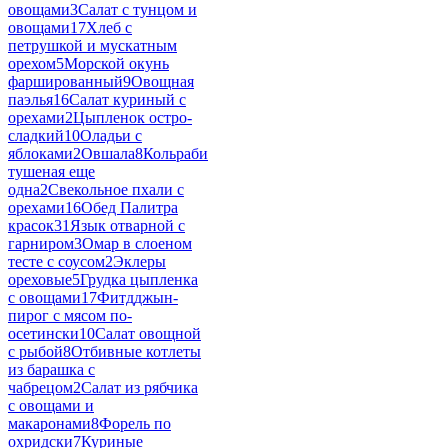
овощами
3
Салат с тунцом и
овощами
17
Хлеб с
петрушкой и мускатным
орехом
5
Морской окунь
фаршированный
9
Овощная
паэлья
16
Салат куриный с
орехами
2
Цыпленок остро-
сладкий
10
Оладьи с
яблоками
2
Овшала
8
Кольраби
тушеная еще
одна
2
Свекольное пхали с
орехами
16
Обед Палитра
красок
31
Язык отварной с
гарниром
3
Омар в слоеном
тесте с соусом
2
Эклеры
ореховые
5
Грудка цыпленка
с овощами
17
Фитдджын-
пирог с мясом по-
осетински
10
Салат овощной
с рыбой
8
Отбивные котлеты
из барашка с
чабрецом
2
Салат из рябчика
с овощами и
макаронами
8
Форель по
охридски
7
Куриные