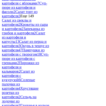
картофеля с яблоками
7
Суп-
пюре из картофеля и
фасоли
2
Салат торт из
картофеля
3
Еще 149
Салат из свеклы и
картофеля
2
Крокеты из сыра
и картофеля
2
Запеканка из
грибов и картофеля
2
Салат
из картофеля и
капусты
13
Салат из перца и
картофеля
3
Окунь в чешуе из
картофеля
47
Пампушки из
картофеля с творогом
18
Суп-
пюре из картофеля с
гренками
2
Пирожки из
картофеля и
кальмаров
2
Салат из
картофеля с
кукурузой
6
Соленые
палочки из
картофеля
4
Хрустящие
розетки из
картофеля
2
Сельдь на
лодочке из
картофеля
3
Глазунья в кольце