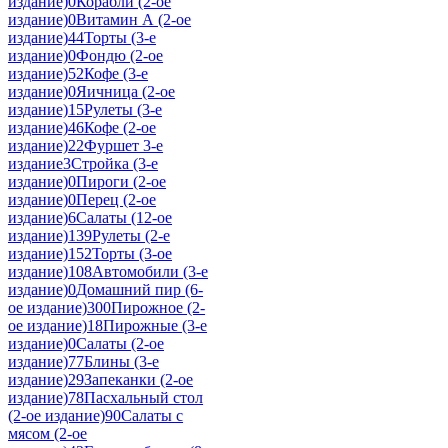
издание)
0
Корабли (2-ое
издание)
0
Витамин А (2-ое
издание)
44
Торты (3-е
издание)
0
Фондю (2-ое
издание)
52
Кофе (3-е
издание)
0
Яичница (2-ое
издание)
15
Рулеты (3-е
издание)
46
Кофе (2-ое
издание)
22
Фуршет 3-е
издание
3
Стройка (3-е
издание)
0
Пироги (2-ое
издание)
0
Перец (2-ое
издание)
6
Салаты (12-ое
издание)
139
Рулеты (2-е
издание)
152
Торты (3-ое
издание)
108
Автомобили (3-е
издание)
0
Домашний пир (6-
ое издание)
300
Пирожное (2-
ое издание)
18
Пирожные (3-е
издание)
0
Салаты (2-ое
издание)
77
Блины (3-е
издание)
29
Запеканки (2-ое
издание)
78
Пасхальный стол
(2-ое издание)
90
Салаты с
мясом (2-ое