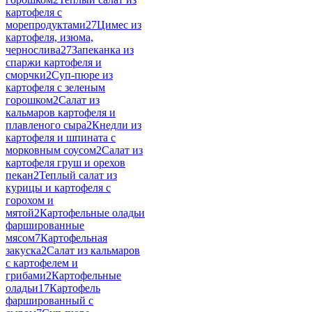
картофеля с
морепродуктами
27
Цимес из
картофеля, изюма,
чернослива
27
Запеканка из
спаржи картофеля и
сморчки
2
Суп-пюре из
картофеля с зеленым
горошком
2
Салат из
кальмаров картофеля и
плавленого сыра
2
Кнедли из
картофеля и шпината с
морковным соусом
2
Салат из
картофеля груш и орехов
пекан
2
Теплый салат из
курицы и картофеля с
горохом и
мятой
2
Картофельные оладьи
фаршированные
мясом
7
Картофельная
закуска
2
Салат из кальмаров
с картофелем и
грибами
2
Картофельные
оладьи
17
Картофель
фаршированный с