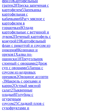
фри
10
Картофельный
гратен
28
Треска запеченая с
картофелем
5
Запеканка
картофельная с
кабачками
6
Рагу мясное с
картофелем в
горшочках
8
Олади
картофельные с ветчиной и
луком
2
Печеный картофель с
кожурой
19
Картофельный
флан с рикоттой и соусом из
цикория
8
Козинаки и
орехов
1
Халва по-
ошонски
18
Треугольник
слоеный с овощами
2
Дрож
суп с овощами
5
Лапша с
соусом из кедровых
орешков
2
Овощное ассорти
-
3
Макрель с орехами и
карри
2
Острый мясной
салат
2
Тыквенные
оладьи
8
Голубцы с
огуречным
соусом
25
Сладкий плов с
сухофруктами и