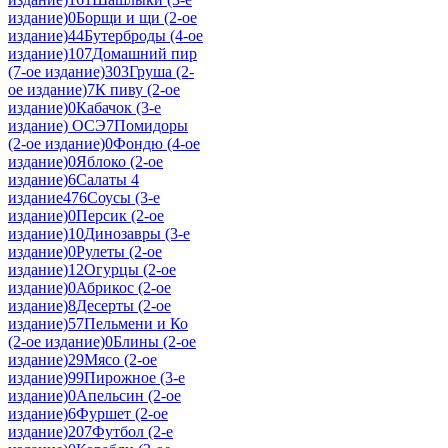
издание)
0
Борщи и щи (2-ое
издание)
44
Бутерброды (4-ое
издание)
107
Домашний пир
(7-ое издание)
303
Груша (2-
ое издание)
7
К пиву (2-ое
издание)
0
Кабачок (3-е
издание) ОСЭ
7
Помидоры
(2-ое издание)
0
Фондю (4-ое
издание)
0
Яблоко (2-ое
издание)
6
Салаты 4
издание
476
Соусы (3-е
издание)
0
Персик (2-ое
издание)
10
Динозавры (3-е
издание)
0
Рулеты (2-ое
издание)
12
Огурцы (2-ое
издание)
0
Абрикос (2-ое
издание)
8
Десерты (2-ое
издание)
57
Пельмени и Ко
(2-ое издание)
0
Блины (2-ое
издание)
29
Мясо (2-ое
издание)
99
Пирожное (3-е
издание)
0
Апельсин (2-ое
издание)
6
Фуршет (2-ое
издание)
207
Футбол (2-е