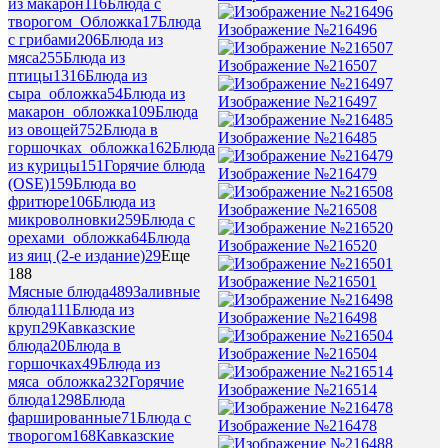
из макарон
116
Блюда с
творогом_Обложка
17
Блюда
Изображение №216496
с грибами
206
Блюда из
мяса
255
Блюда из
Изображение №216507
птицы
1316
Блюда из
сыра_обложка
54
Блюда из
Изображение №216497
макарон_обложка
109
Блюда
из овощей
752
Блюда в
Изображение №216485
горшочках_обложка
162
Блюда
из курицы
151
Горячие блюда
Изображение №216479
(OSE)
159
Блюда во
фритюре
106
Блюда из
Изображение №216508
микроволновки
259
Блюда с
орехами_обложка
64
Блюда
Изображение №216520
из яиц (2-е издание)
29
Еще
188
Изображение №216501
Мясные блюда
489
Заливные
блюда
111
Блюда из
Изображение №216498
круп
29
Кавказские
блюда
20
Блюда в
Изображение №216504
горшочках
49
Блюда из
мяса_обложка
232
Горячие
Изображение №216514
блюда
1298
Блюда
фаршированные
71
Блюда с
Изображение №216478
творогом
168
Кавказские