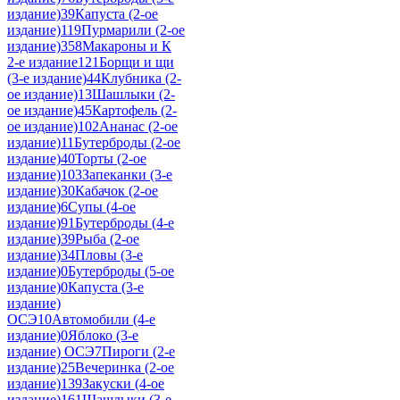
издание)
39
Капуста (2-ое
издание)
119
Пурмарили (2-ое
издание)
358
Макароны и К
2-е издание
121
Борщи и щи
(3-е издание)
44
Клубника (2-
ое издание)
13
Шашлыки (2-
ое издание)
45
Картофель (2-
ое издание)
102
Ананас (2-ое
издание)
11
Бутерброды (2-ое
издание)
40
Торты (2-ое
издание)
103
Запеканки (3-е
издание)
30
Кабачок (2-ое
издание)
6
Супы (4-ое
издание)
91
Бутерброды (4-е
издание)
39
Рыба (2-ое
издание)
34
Пловы (3-е
издание)
0
Бутерброды (5-ое
издание)
0
Капуста (3-е
издание)
ОСЭ
10
Автомобили (4-е
издание)
0
Яблоко (3-е
издание) ОСЭ
7
Пироги (2-е
издание)
25
Вечеринка (2-ое
издание)
139
Закуски (4-ое
издание)
161
Шашлыки (3-е