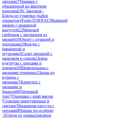
орехами
7
Урамаки с
обжаренной во фритюре
начинкой
39
- Заказная -
Блюда из тушенки (набор
открыток)/Fonts/TORNAC
0
Кабаний
окорок с квашеной
капустой
22
Морской
гребешок с жюльеном из
овощей
10
Омлет с курицей и
персиками
2
Фондю с
бараниной и
огурцами
5
Салат овощной с
окороком и сыром
2
Зерна
кукурузы с орехами и
изюмом
10
Шампиньоны с
овощами отварные
2
Зразы из
курицы с
овощами
7
Креветки с
овощами и
брынзой
6
Ореховый
торт
7
Окрошка с краб мясом
V
1
овощи припущенные в
сметане
5
Квашеная капуста с
орехами
8
Пикша по-особому
-
3
Олади из тыквы
2
овсяное