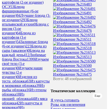
картофеля (2-ое издание)
Изображение №216483
ОСЭ
53
Блюда
фаршированные (6-ое
Изображение №216491
издание)
94
Лучшие блюда (3-
ое издание)
293
Блюда
Изображение №216492
итальянской кухни
0
Блюда с
рисом (3-ое
Изображение №216476
издание)
64
Блюда из
картофеля (3-е
Изображение №216511
издание)
54
Заливные блюда
(6-ое издание)
223
Блюда из
Изображение №216518
сыра (заказное)
0
Блюда на
каждый день
412
Любимые
Изображение №216513
блюда Востока
1399
Изучаем
своё тело (3-е
Изображение №216500
издание)
0
Изучаем наши
чувства (2-е
Изображение №216475
издание)
0
Изделия из
Всего: 48 изображений
теста_обложка
63
Из капусты
и морковки обложка
39
Из
рыбы обложка
16
Из птицы
Тематические коллекции
обложка
18
Из
Еще
овощей_обложка
44
Из мяса
Я учусь готовить
обложка
42
Из капусты и
Розы для озеленения
морковки
9
Из
Блюда с вином