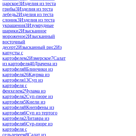
царское
3
Изделия из теста
грибы
3
Изделия из теста
лебедь
2
Изделия из теста
слоник
3
Изделия из теста
украшения
3
Изумрудные
шарики
2
Изысканное
мороженое
2
Изысканный
восточный
десерт
2
Изысканный рис
2
Из
капусты с
картофелем
2
Измерское
7
Салат
из картофеля
40
Драчена из
картофеля
8
Блинчики из
картофеля
26
Каурма из
картофеля
13
Суп из
картофеля с
фенхелем
2
Чулама из
картофеля
2
Суп-пюре из
картофеля
5
Кнели из
картофеля
8
Кнепфены из
картофеля
6
Суп из тертого
картофеля
2
Литавра из
картофеля
6
Сур-пюре из
картофеля с
сельдереем
8
Салат из