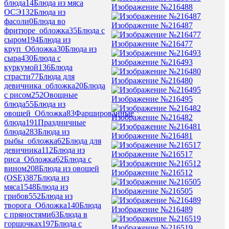
блюда
14
Блюда из мяса
Изображение №216488
ОСЭ
132
Блюда из
фасоли
0
Блюда во
Изображение №216487
фритюре_обложка
35
Блюда с
сыром
194
Блюда из
Изображение №216477
круп_Обложка
30
Блюда из
сыра
430
Блюда с
Изображение №216493
куркумой
136
Блюда
страсти
77
Блюда для
Изображение №216480
девичника_обложка
20
Блюда
с рисом
252
Овощные
Изображение №216495
блюда
55
Блюда из
овощей_Обложка
83
Фаршированные
Изображение №216482
блюда
191
Праздничные
блюда
283
Блюда из
Изображение №216481
рыбы_обложка
62
Блюда для
девичника
112
Блюда из
Изображение №216517
риса_Обложка
62
Блюда с
вином
208
Блюда из овощей
Изображение №216512
(OSE)
387
Блюда из
мяса
1548
Блюда из
Изображение №216505
грибов
552
Блюда из
творога_Обложка
140
Блюда
Изображение №216489
с пряностями
63
Блюда в
горшочках
197
Блюда с
Изображение №216519