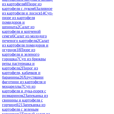
из картофеля
8
Пюре из
картофеля с луком
6
Заливное
из картофеля и лосося
14
Суп-
пюре из картофеля
помидоров и
шпината
2
Салат из
картофеля и копченой
семги
6
Салат из молодого
печеного картофеля
2
Салат
из картофеля помидоров и
огурцов
18
Пюре из
картофеля и зеленого
горошка
7
Суп из брюквы
репы пастернака и
картофеля
2
Пирог из
картофеля, кабачков и
баранины
26
Хрустящии
фаготини из картофеля и
моцареллы
7
Суп из
картофеля и лука-порея с
розмарином
2
Запеканка из
свинины и картофеля с
горчицей
21
Запеканка из
картофеля с зеленым
горошком
2
Теплый салат из