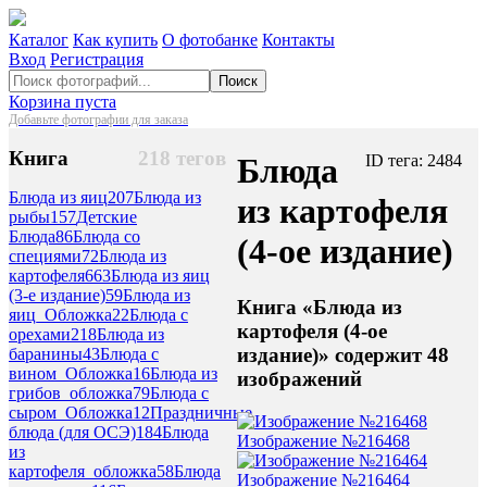
Каталог
Как купить
О фотобанке
Контакты
Вход
Регистрация
Поиск
Корзина пуста
Добавьте фотографии для заказа
Книга
218 тегов
Блюда
ID тега: 2484
Блюда из яиц
207
Блюда из
из картофеля
рыбы
157
Детские
Блюда
86
Блюда со
(4-ое издание)
специями
72
Блюда из
картофеля
663
Блюда из яиц
(3-е издание)
59
Блюда из
Книга «Блюда из
яиц_Обложка
22
Блюда с
картофеля (4-ое
орехами
218
Блюда из
издание)» содержит 48
баранины
43
Блюда с
вином_Обложка
16
Блюда из
изображений
грибов_обложка
79
Блюда с
сыром_Обложка
12
Праздничные
блюда (для ОСЭ)
184
Блюда
Изображение №216468
из
картофеля_обложка
58
Блюда
Изображение №216464