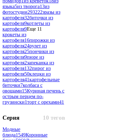
помидор
1
из креветок
18
из
языка
5
из творога
13
из
фотостудии
293222
зразы из
картофеля
32
биточки из
картофеля
9
котлеты из
картофеля
9
Еще 11
крокеты из
картофеля
16
пирожки из
картофеля
24
рулет из
картофеля
25
пончики из
картофеля
9
пюре из
картофеля
2
запеканка из
картофеля
132
пирог из
картофеля
50
клецки из
картофеля
41
картофельные
биточки
7
колбаса с
овощами
15
Куриная печень с
острым перцем по-
грузински
1
торт с орехами
41
Серия
10 тегов
Модные
блюда
1549
Коронные