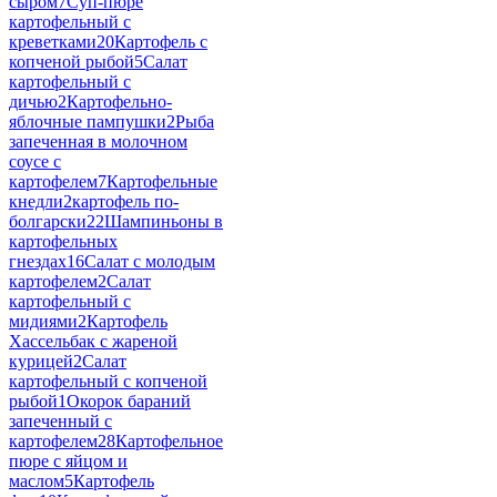
сыром
7
Суп-пюре
картофельный с
креветками
20
Картофель с
копченой рыбой
5
Салат
картофельный с
дичью
2
Картофельно-
яблочные пампушки
2
Рыба
запеченная в молочном
соусе с
картофелем
7
Картофельные
кнедли
2
картофель по-
болгарски
22
Шампиньоны в
картофельных
гнездах
16
Салат с молодым
картофелем
2
Салат
картофельный с
мидиями
2
Картофель
Хассельбак с жареной
курицей
2
Салат
картофельный с копченой
рыбой
1
Окорок бараний
запеченный с
картофелем
28
Картофельное
пюре с яйцом и
маслом
5
Картофель