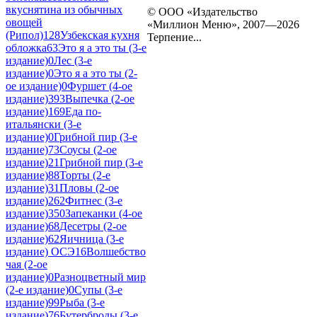
вкуснятина из обычных
© ООО «Издательство
овощей
«Миллион Меню», 2007—2026
(Рипол)
128
Узбекская кухня
Терпение...
обложка
63
Это я а это ты (3-е
издание)
0
Лес (3-е
издание)
0
Это я а это ты (2-
ое издание)
0
Фуршет (4-ое
издание)
393
Выпечка (2-ое
издание)
169
Еда по-
итальянски (3-е
издание)
0
Грибной пир (3-е
издание)
73
Соусы (2-ое
издание)
21
Грибной пир (3-е
издание)
88
Торты (2-е
издание)
31
Пловы (2-ое
издание)
262
Фитнес (3-е
издание)
350
Запеканки (4-ое
издание)
68
Десетры (2-ое
издание)
62
Яичница (3-е
издание) ОСЭ
16
Волшебство
чая (2-ое
издание)
0
Разноцветный мир
(2-е издание)
0
Супы (3-е
издание)
99
Рыба (3-е
издание)
76
Бутерброды (3-е