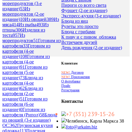
морепродуктов (3-е
Пироги со всего света
издание)
53
Из
Фуршет (2-ое издание)
морепродуктов (2-ое
Экспресс-кухня (3-е издание)
издание)
10
Из овощей
389
Из
Блюда из яиц
мяса
414
Из рыбы
493
Из
Рулеты это просто
птицы
306
Изделия из
Блюда с грибами
теста
957
Из
К пиву и с пивом_обложка
морепродуктов
51
Готовим из
Встречаем друзей
картофеля
33
Готовим из
День рождения (2-ое издание)
картофеля (4-ое
издание)
108
Готовим из
картофеля (4-ое
Клиентам
издание)
91
Готовим из
картофеля (5-ое
Договор
NEW!
Приложения
NEW!
издание)
73
Блюда из
О фотобанке
картофеля (4-ое
Прайс
издание)
62
Блюда из
Регистрация
картофеля (2-ое
издание)
51
Готовим из
Контакты
картофеля (6-ое
издание)
0
Готовим из
+7 (351) 239-15-26
картофеля (Рипол)
58
Блюда
из овощей (3-е издание)
Челябинск, Карла Маркса 38
ОСЭ
62
Грузинская кухня
foto@arkaim.biz
обложка
113
Полезная