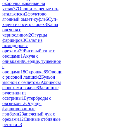
окорочка жареные на
углях
37
Овощи жареные по-
итальянски
2
фруктово
ягодный омлет-суфле
6
Суп-
харчо из осетр с орех
3
Каша
овсяная с
черносливом
2
Огурцы
фарширов
3
Салат из
помидоров с
орехами
29
Рисовый тирт с
овощами
1
Акула с
оливками
9
Сердце, тушенное
с
овощами
18
Окрошка
69
Овощи
с рисовой лапшой
2
Бульон
мясной с омлетом
2
Абрикосы
с орехами в желе
8
Заливные
рулетики из
осетрины
1
Бутерброды с
овсянкой
12
Огурцы
фаршированные
грибами
2
Запеченый лук с
орехами
12
Свиные отбивные
регатта -
3