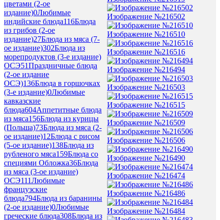
цветами (2-ое
издание)
0
Любимые
Изображение №216502
индийские блюда
116
Блюда
из грибов (2-ое
Изображение №216510
издание)
27
Блюда из мяса (7-
ое издание)
302
Блюда из
Изображение №216516
морепродуктов (3-е издание)
ОСЭ
51
Праздничные блюда
Изображение №216494
(2-ое издание
ОСЭ)
136
Блюда в горшочках
Изображение №216503
(3-е издание)
0
Любимые
кавказские
Изображение №216515
блюда
604
Аппетитные блюда
из мяса
156
Блюда из курицы
Изображение №216509
(Польша)
73
Блюда из мяса (2-
ое издание)
12
Блюда с рисом
Изображение №216506
(5-ое издание)
138
Блюда из
рубленого мяса
159
Блюда со
Изображение №216490
специями Обложка
36
Блюда
из мяса (3-ое издание)
Изображение №216474
ОСЭ
111
Любимые
французские
Изображение №216486
блюда
794
Блюда из баранины
(2-ое издание)
0
Любимые
Изображение №216484
греческие блюда
308
Блюда из