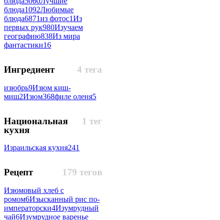
блюда
5060
Лучшие
блюда
1092
Любимые
блюда
6871
из фотос
1
Из
первых рук
980
Изучаем
географию
838
Из мира
фантастики
16
Ингредиент
4 тега
изюбрь
9
Изюм киш-
миш
2
Изюм
368
филе оленя
5
Национальная
1 тег
кухня
Израильская кухня
241
Рецепт
179 тегов
Изюмовый хлеб с
ромом
6
Изысканный рис по-
императорски
4
Изумрудный
чай
6
Изумрудное варенье