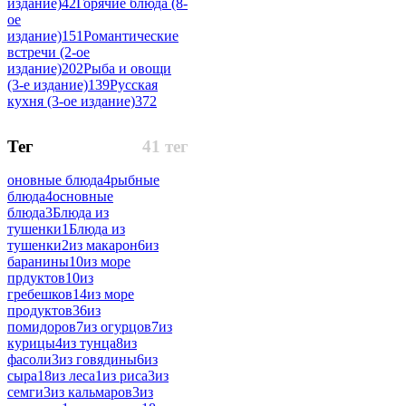
издание)
42
Горячие блюда (8-
ое
издание)
151
Романтические
встречи (2-ое
издание)
202
Рыба и овощи
(3-е издание)
139
Русская
кухня (3-ое издание)
372
Тег
41 тег
оновные блюда
4
рыбные
блюда
4
основные
блюда
3
Блюда из
тушенки
1
Блюда из
тушенки
2
из макарон
6
из
баранины
10
из море
прдуктов
10
из
гребешков
14
из море
продуктов
36
из
помидоров
7
из огурцов
7
из
курицы
4
из тунца
8
из
фасоли
3
из говядины
6
из
сыра
18
из леса
1
из риса
3
из
семги
3
из кальмаров
3
из