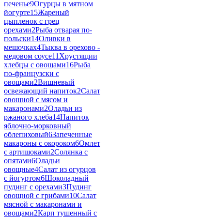
печенье
9
Огурцы в мятном
йогурте
15
Жареный
цыпленок с грец
орехами
2
Рыба отварая по-
польски
14
Оливки в
мешочках
4
Тыква в орехово -
медовом соусе
11
Хрустящии
хлебцы с овощами
16
Рыба
по-французски с
овощами
2
Вишневый
освежающий напиток
2
Салат
овощной с мясом и
макаронами
2
Оладьи из
ржаного хлеба
14
Напиток
яблочно-морковный
облепиховый
6
Запеченные
макароны с окороком
6
Омлет
с артишоками
2
Солянка с
опятами
6
Оладьи
овощные
4
Салат из огурцов
с йогуртом
6
Шоколадный
пудинг с орехами
3
Пудинг
овощной с грибами
10
Салат
мясной с макаронами и
овощами
2
Карп тушенный с