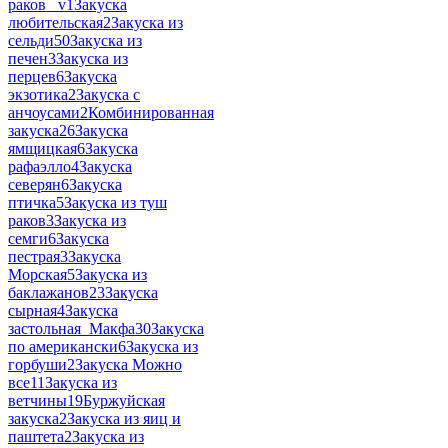
раков _v
1
Закуска
любительская
2
Закуска из
сельди
50
Закуска из
печен
3
Закуска из
перцев
6
Закуска
экзотика
2
Закуска с
анчоусами
2
Комбинированная
закуска
26
Закуска
ямщицкая
6
Закуска
рафаэлло
4
Закуска
северян
6
Закуска
птичка
5
Закуска из туш
раков
3
Закуска из
семги
6
Закуска
пестрая
3
Закуска
Морская
5
Закуска из
баклажанов
23
Закуска
сырная
4
Закуска
застольная_Макфа
30
Закуска
по американски
6
Закуска из
горбуши
2
Закуска Можно
все
11
Закуска из
ветчины
19
Буржуйская
закуска
2
Закуска из яиц и
паштета
2
Закуска из