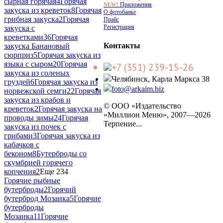
сырная горячая
4
Горячая
Приложения
NEW!
закуска из креветок
8
Горячая
О фотобанке
грибная закуска
2
Горячая
Прайс
Регистрация
закуска с
креветками
36
Горячая
Контакты
закуска Банановый
сюрприз
5
Горячая закуска из
языка с сыром
20
Горячая
+7 (351) 239-15-26
закуска из соленых
Челябинск, Карла Маркса 38
груздей
6
Горячая закуска из
foto@arkaim.biz
норвежской семги
22
Горячая
закуска из крабов и
© ООО «Издательство
креветок
2
Горячая закуска на
«Миллион Меню», 2007—2026
проводы зимы
24
Горячая
Терпение...
закуска из почек с
грибами
3
Горячая закуска из
кабачков с
беконом
8
Бутерброды со
скумбрией горячего
копчения
2
Еще 234
Горячие рыбные
бутерброды
2
Горячий
бутерброд Мозаика
5
Горячие
бутерброды
Мозаика
11
Горячие