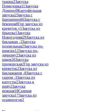
тыквы
2
Закуска
Помидорка
11
Закуска
Домино
9
Картофельная
закуска
2
Закуска с
бароаниной
6
Закуска с
беконом
8
Гор закуска из
креветок v
1
Закуска из
брынзы
1
Закуска
Новогодняя
29
Закуска из
баклажан -
3
Закуска
похмельная
2
Закуска по-
римски
12
Закуска по-
дачному
2
Закуска из
раков
26
Закуска
приморская
2
Гор закуска из
креветок
2
Закуска из
баклажанов -
8
Закуска с
сыром -
3
Закуска из
капусты
2
Закуска к
пиву
2
Закуска
нежная
18
Сырная
закуска
17
Закуска из
осьминогов
2