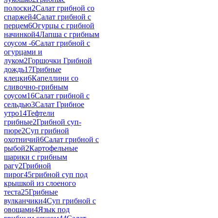
полоски
2
Салат грибной со
спаржей
4
Салат грибной с
перцем
6
Огурцы с грибной
начинкой
4
Лапша с грибным
соусом -
6
Салат грибной с
огурцами и
луком
2
Горшочки Грибной
дождь
17
Грибные
клецки
6
Капеллини со
сливочно-грибным
соусом
16
Салат грибной с
сельдью
3
Салат Грибное
утро
14
Тефтели
грибные
2
Грибной суп-
пюре
2
Суп грибной
охотничий
6
Салат грибной с
рыбой
2
Картофельные
шарики с грибным
рагу
2
Грибной
пирог
45
грибной суп под
крышкой из слоеного
теста
25
Грибные
вулканчики
4
Суп грибной с
овощами
4
Язык под