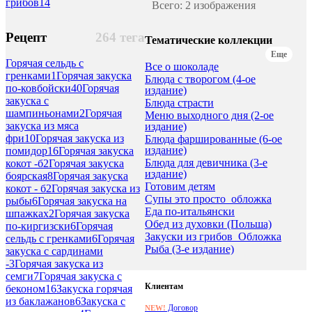
грибов
14
Всего: 2 изображения
Рецепт
264 тега
Тематические коллекции
Еще
Горячая сельдь с
Все о шоколаде
гренками
1
Горячая закуска
Блюда с творогом (4-ое
по-ковбойски
40
Горячая
издание)
закуска с
Блюда страсти
шампиньонами
2
Горячая
Меню выходного дня (2-ое
закуска из мяса
издание)
фри
10
Горячая закуска из
Блюда фаршированные (6-ое
издание)
помидор
16
Горячая закуска
Блюда для девичника (3-е
кокот -б
2
Горячая закуска
издание)
боярская
8
Горячая закуска
Готовим детям
кокот - б
2
Горячая закуска из
Супы это просто_обложка
рыбы
6
Горячая закуска на
Еда по-итальянски
шпажках
2
Горячая закуска
Обед из духовки (Польша)
по-киргизски
6
Горячая
Закуски из грибов_Обложка
сельдь с гренками
6
Горячая
Рыба (3-е издание)
закуска с сардинами
-
3
Горячая закуска из
семги
7
Горячая закуска с
Клиентам
беконом
16
Закуска горячая
из баклажанов
6
Закуска с
Договор
NEW!