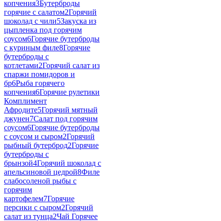
копчения
3
Бутерброды
горячие с салатом
2
Горячий
шоколад с чили
5
Закуска из
цыпленка под горячим
соусом
6
Горячие бутерброды
с куриным филе
8
Горячие
бутерброды с
котлетами
2
Горячий салат из
спаржи помидоров и
бр
6
Рыба горячего
копчения
6
Горячие рулетики
Комплимент
Афродите
5
Горячий мятный
джунен
7
Салат под горячим
соусом
6
Горячие бутерброды
с соусом и сыром
2
Горячий
рыбный бутерброд
2
Горячие
бутерброды с
брынзой
4
Горячий шоколад с
апельсиновой цедрой
8
Филе
слабосоленой рыбы с
горячим
картофелем
7
Горячие
персики с сыром
2
Горячий
салат из тунца
2
Чай Горячее