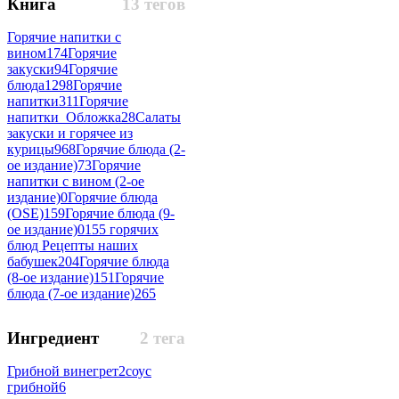
Книга
13 тегов
Горячие напитки с
вином
174
Горячие
закуски
94
Горячие
блюда
1298
Горячие
напитки
311
Горячие
напитки_Обложка
28
Салаты
закуски и горячее из
курицы
968
Горячие блюда (2-
ое издание)
73
Горячие
напитки с вином (2-ое
издание)
0
Горячие блюда
(OSE)
159
Горячие блюда (9-
ое издание)
0
155 горячих
блюд Рецепты наших
бабушек
204
Горячие блюда
(8-ое издание)
151
Горячие
блюда (7-ое издание)
265
Ингредиент
2 тега
Грибной винегрет
2
соус
грибной
6