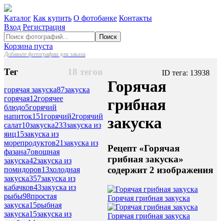
Каталог
Как купить
О фотобанке
Контакты
Вход
Регистрация
Поиск
Корзина пуста
Добавьте фотографии для заказа
Тег
18 тегов
ID тега: 13938
Горячая
горячая закуска
87
закуска
горячая
12
горячее
грибная
блюдо
5
горячий
напиток
151
горячий
2
горячий
закуска
салат
10
закуска
233
закуска из
яиц
15
закуска из
морепродуктов
21
закуска из
Рецепт «Горячая
фазана
7
овощная
грибная закуска»
закуска
42
закуска из
содержит 2 изображения
помидоров
13
холодная
закуска
357
закуска из
кабачков
43
закуска из
рыбы
98
простая
Горячая грибная закуска
закуска
15
рыбная
закуска
15
закуска из
Горячая грибная закуска