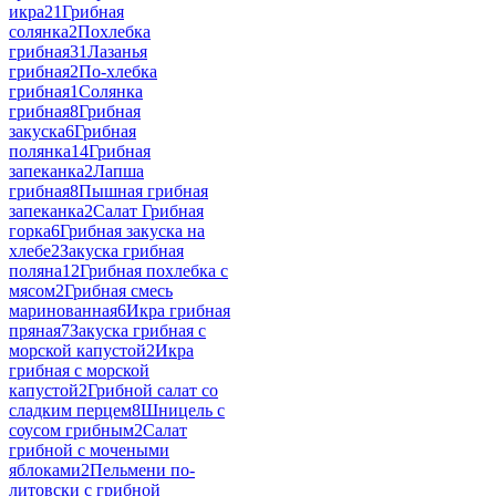
икра
21
Грибная
солянка
2
Похлебка
грибная
31
Лазанья
грибная
2
По-хлебка
грибная
1
Солянка
грибная
8
Грибная
закуска
6
Грибная
полянка
14
Грибная
запеканка
2
Лапша
грибная
8
Пышная грибная
запеканка
2
Салат Грибная
горка
6
Грибная закуска на
хлебе
2
Закуска грибная
поляна
12
Грибная похлебка с
мясом
2
Грибная смесь
маринованная
6
Икра грибная
пряная
7
Закуска грибная с
морской капустой
2
Икра
грибная с морской
капустой
2
Грибной салат со
сладким перцем
8
Шницель с
соусом грибным
2
Салат
грибной с мочеными
яблоками
2
Пельмени по-
литовски с грибной