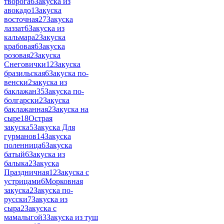
творога
6
Закуска из
авокадо
1
Закуска
восточная
27
Закуска
лаззат
6
Закуска из
кальмара
2
Закуска
крабовая
6
Закуска
розовая
2
Закуска
Снеговички
12
Закуска
бразильская
6
Закуска по-
венски
2
закуска из
баклажан
35
Закуска по-
болгарски
2
Закуска
баклажанная
2
Закуска на
сыре
18
Острая
закуска
5
Закуска Для
гурманов
14
Закуска
поленница
6
Закуска
батый
6
Закуска из
балыка
2
Закуска
Праздничная
12
Закуска с
устрицами
6
Морковная
закуска
2
Закуска по-
русски
7
Закуска из
сыра
2
Закуска с
мамалыгой
3
Закуска из туш