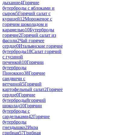
дыхание
4
Горячие
бутерброды с яблоками и
сыром
5
Горячий салат с
курицей
12
Мороженое с
горячим шоколадом и
карамелью
10
Бутерброды
горячие
2
Горячий салат из
фасоли
2
Чай горячее
сердце
0
Итальянские горячие
бутерброды
18
Салат горячий
с гусиной
печенкой
10
Горячии
бутерброды
Пиноккио
38
Горячие
сандвичи с
ветчиной
5
Горячий
картофельный салат
2
Горячее
сердце
0
Горячие
бутерброды
8
горячий
шоколад
10
Горячии
бутерброды с
сардельками
42
Горячие
бутерброды
гнездышко
2
Икра
грибная
57
Грибная