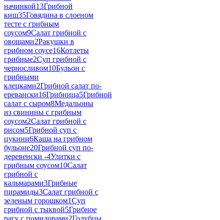
начинкой
13
Грибной
киш
35
Говядина в слоеном
тесте с грибным
соусом
9
Салат грибной с
овощами
2
Ракушки в
грибном соусе
16
Котлеты
грибные
2
Суп грибной с
черносливом
10
Бульон с
грибными
клецками
2
Грибной салат по-
еревански
16
Грибница
5
Грибной
салат с сыром
8
Медальоны
из свинины с грибным
соусом
2
Салат грибной с
рисом
5
Грибной суп с
цукини
6
Каша на грибном
бульоне
20
Грибной суп по-
деревенски -
4
Улитки с
грибным соусом
10
Салат
грибной с
кальмарами
3
Грибные
пирамиды
3
Салат грибной с
зеленым горошком
1
Суп
грибной с тыквой
5
Грибное
рагу с помидорами
2
Голубцы