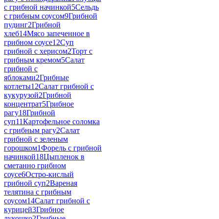
с грибной начинкой
5
Сельдь
с грибным соусом
9
Грибной
пудинг
2
Грибной
хлеб
14
Мясо запеченное в
грибном соусе
12
Суп
грибной с херисом
2
Торт с
грибным кремом
5
Салат
грибной с
яблоками
2
Грибные
котлеты
12
Салат грибной с
кукурузой
2
Грибной
концентрат
5
Грибное
рагу
18
Грибной
суп
11
Картофельное соломка
с грибным рагу
2
Салат
грибной с зеленым
горошком
1
Форель с грибной
начинкой
18
Цыпленок в
сметанно грибном
соусе
6
Остро-кислый
грибной суп
2
Вареная
телятина с грибным
соусом
14
Салат грибной с
курицей
3
Грибное
лукошко
2
Грибные