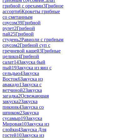
грибным соусом
44
Салат
грибной с орехами
3
Грибное
ассорти
6
Крокеты грибные
со сметанным
соусом
39
Грибной
рулет
2
Грибной
пай
25
Грибной
студень
2
Равиоли с грибным
соусом
2
Грибной суп с
гречневой кашей
3
Грибные
целики
4
Грибной
салат
14
Закуска бый
пый
19
Закуска из яиц с
сельдью
4
Закуска
Восток
6
Закуска из
авакадо
1
Закуска с
ветчиной
2
Закуска
загадка
2
Освежающая
закуска
2
Закуска
пикник
4
Закуска со
шпиком
2
Закуска
сусамыр
19
Закуска
Мировая
10
Закуска из
слойки
4
Закуска Для
гостей
10
Закуска из