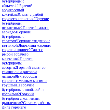
бутерброды c
яйцами
24
Горячий
абрикосовый
коктейль
3
Салат с рыбой
горячего капчения
2
Горячие
бутерброды
пикантные
2
Горячий салат с
авокадо
4
Горячие
бутерброды с
салатом
6
Горячие сэндвичи с
ветчиной
3
Баранина жареная
горячий привет
2
Салат с
рыбой горячего
копчения
2
Горячие
бутерброды
ассорти
2
Горячий салат со
свининой и рисовой
лапшой
8
Бутерброды
горячие с утиным мясом и
грушами
11
Горячие
бутерброды с колбасой и
яблоками
2
Горячий
бутерброд с копченым
цыпленком
2
Салат с рыбным
филе горячего