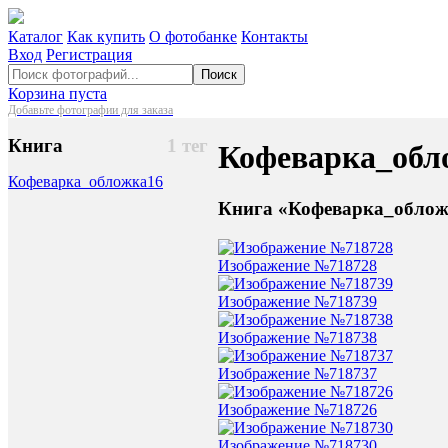
Каталог
Как купить
О фотобанке
Контакты
Вход
Регистрация
Поиск
Корзина пуста
Добавьте фотографии для заказа
Книга
1 тег
Кофеварка_обл
Кофеварка_обложка
16
Книга «Кофеварка_облож
Изображение №718728
Изображение №718739
Изображение №718738
Изображение №718737
Изображение №718726
Изображение №718730