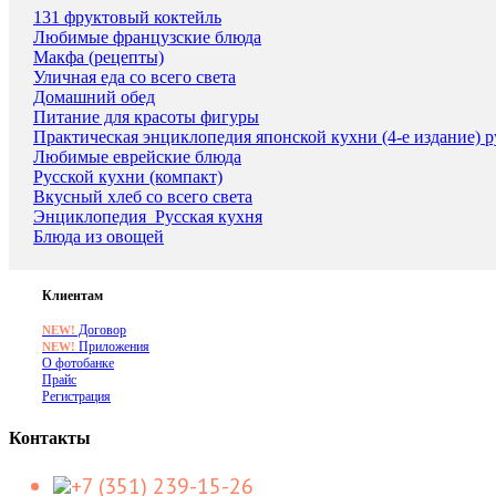
131 фруктовый коктейль
Любимые французские блюда
Макфа (рецепты)
Уличная еда со всего света
Домашний обед
Питание для красоты фигуры
Практическая энциклопедия японской кухни (4-е издание) р
Любимые еврейские блюда
Русской кухни (компакт)
Вкусный хлеб со всего света
Энциклопедия_Русская кухня
Блюда из овощей
Клиентам
Договор
NEW!
Приложения
NEW!
О фотобанке
Прайс
Регистрация
Контакты
+7 (351) 239-15-26