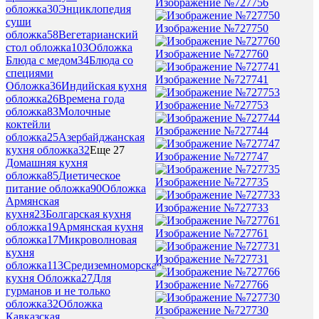
Изображение №727756
обложка
30
Энциклопедия
суши
Изображение №727750
обложка
58
Вегетарианский
стол обложка
103
Обложка
Изображение №727760
Блюда с медом
34
Блюда со
специями
Изображение №727741
Обложка
36
Индийская кухня
обложка
26
Времена года
Изображение №727753
обложка
83
Молочные
коктейли
Изображение №727744
обложка
25
Азербайджанская
кухня обложка
32
Еще 27
Изображение №727747
Домашняя кухня
обложка
85
Диетическое
Изображение №727735
питание обложка
90
Обложка
Армянская
Изображение №727733
кухня
23
Болгарская кухня
обложка
19
Армянская кухня
Изображение №727761
обложка
17
Микроволновая
кухня
Изображение №727731
обложка
113
Средиземноморская
кухня Обложка
27
Для
Изображение №727766
гурманов и не только
обложка
32
Обложка
Изображение №727730
Кавказская