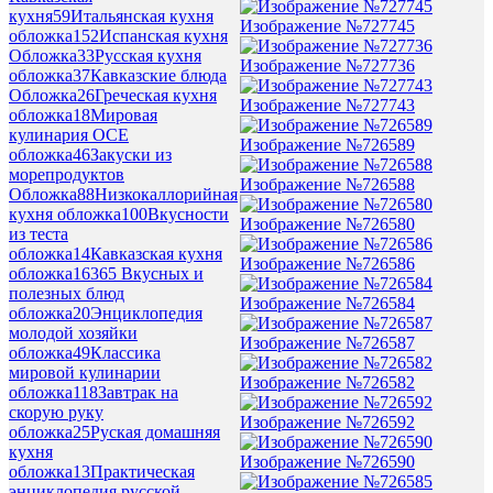
кухня
59
Итальянская кухня
Изображение №727745
обложка
152
Испанская кухня
Обложка
33
Русская кухня
Изображение №727736
обложка
37
Кавказские блюда
Обложка
26
Греческая кухня
Изображение №727743
обложка
18
Мировая
кулинария ОСЕ
Изображение №726589
обложка
46
Закуски из
морепродуктов
Изображение №726588
Обложка
88
Низкокаллорийная
кухня обложка
100
Вкусности
Изображение №726580
из теста
обложка
14
Кавказская кухня
Изображение №726586
обложка
16
365 Вкусных и
полезных блюд
Изображение №726584
обложка
20
Энциклопедия
молодой хозяйки
Изображение №726587
обложка
49
Классика
мировой кулинарии
Изображение №726582
обложка
118
Завтрак на
скорую руку
Изображение №726592
обложка
25
Руская домашняя
кухня
Изображение №726590
обложка
13
Практическая
энциклопедия русской