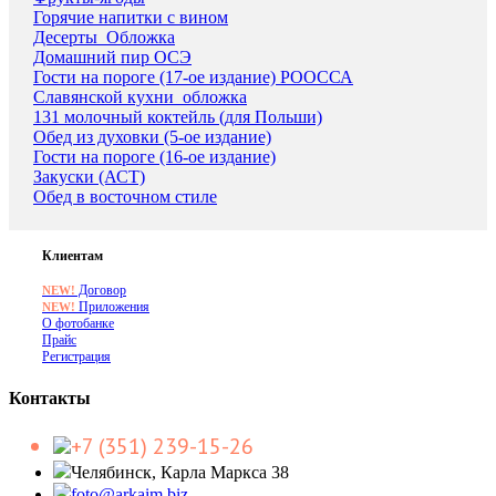
Горячие напитки с вином
Десерты_Обложка
Домашний пир ОСЭ
Гости на пороге (17-ое издание) РООССА
Славянской кухни_обложка
131 молочный коктейль (для Польши)
Обед из духовки (5-ое издание)
Гости на пороге (16-ое издание)
Закуски (АСТ)
Обед в восточном стиле
Клиентам
Договор
NEW!
Приложения
NEW!
О фотобанке
Прайс
Регистрация
Контакты
+7 (351) 239-15-26
Челябинск, Карла Маркса 38
foto@arkaim.biz