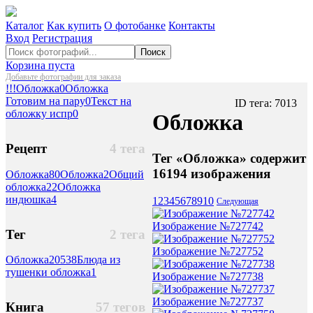
Каталог
Как купить
О фотобанке
Контакты
Вход
Регистрация
Поиск
Корзина пуста
Добавьте фотографии для заказа
!!!Обложка
0
Обложка
Готовим на пару
0
Текст на
ID тега: 7013
обложку испр
0
Обложка
Рецепт
4 тега
Тег «Обложка» содержит
16194 изображения
Обложка
80
Обложка
2
Общий
обложка
22
Обложка
индюшка
4
1
2
3
4
5
6
7
8
9
10
Следующая
Изображение №727742
Тег
2 тега
Изображение №727752
Обложка
20538
Блюда из
тушенки обложка
1
Изображение №727738
Изображение №727737
Книга
57 тегов