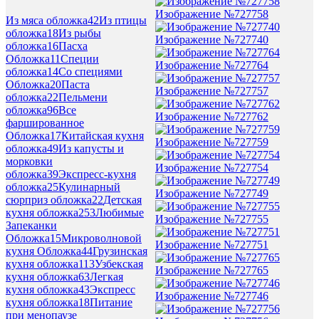
Изображение №727758
Из мяса обложка
42
Из птицы
обложка
18
Из рыбы
Изображение №727740
обложка
16
Пасха
Обложка
11
Специи
Изображение №727764
обложка
14
Со специями
Обложка
20
Паста
Изображение №727757
обложка
22
Пельмени
обложка
96
Все
Изображение №727762
фаршированное
Обложка
17
Китайская кухня
Изображение №727759
обложка
49
Из капусты и
морковки
Изображение №727754
обложка
39
Экспресс-кухня
обложка
25
Кулинарный
Изображение №727749
сюрприз обложка
22
Детская
кухня обложка
253
Любимые
Изображение №727755
Запеканки
Обложка
15
Микроволновой
Изображение №727751
кухня Обложка
44
Грузинская
кухня обложка
113
Узбекская
Изображение №727765
кухня обложка
63
Легкая
кухня обложка
43
Экспресс
Изображение №727746
кухня обложка
18
Питание
при менопаузе