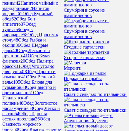
пенный
2
Напиток чайный с
мандаринами
2
Напиток
Скумбрия в соусе из
медовый
2
Обед Куриный
шампиньонов
обед
62
Обед Бон
аппетито
37
Обед
туриста
9
обед в
Скумбрия в соусе из
пароварке
58
Обед Просим к
шампиньонов
столу
48
Обед Рыбка и
овощи
36
Обед Щедрые
Ягодные тарталетки
дары
40
Обед Легкость и
прянность
41
Обед Белая
Ягодные тарталетки
фантазия
20
Обед Палитра
красок
31
Обед Что угодно
Меренги
для души
49
Обед Просто и
изыскано
41
Обед Венский
Поджарка из рыбы
вальс
105
Обед Блюда для
гурманов
33
Обед Быстро и
оригинально
51
Обед
Салат с сельдью по-итальянски
Итальянский
полдень
48
Обед Золотистое
наслаждение
53
Обед Легко и
Салат с сельдью по-итальянски
сытно
54
Обед Терпкая
осеняя прохлада
36
Обед
Апельсиновый десерт
Свежесть морского
бриза
50
Обед Красно-зеленое