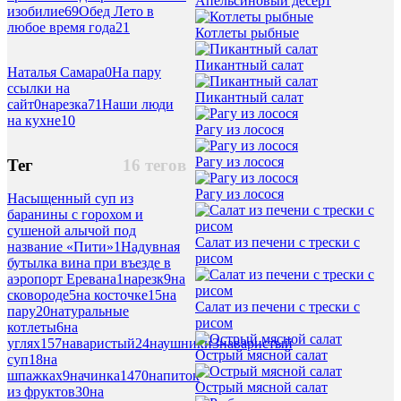
Апельсиновый десерт
изобилие
69
Обед Лето в
любое время года
21
Котлеты рыбные
Пикантный салат
Наталья Самара
0
На пару
ссылки на
Пикантный салат
сайт
0
нарезка
71
Наши люди
на кухне
10
Рагу из лосося
Рагу из лосося
Тег
16 тегов
Рагу из лосося
Насыщенный суп из
баранины с горохом и
сушеной алычой под
Салат из печени с трески с
название «Пити»
1
Надувная
рисом
бутылка вина при въезде в
аэропорт Еревана
1
нарезк
9
на
сковороде
5
на косточке
15
на
Салат из печени с трески с
пару
20
натуральные
рисом
котлеты
6
на
углях
157
наваристый
24
наушники
3
наваристый
Острый мясной салат
суп
18
на
шпажках
9
начинка
1470
напиток
Острый мясной салат
из фруктов
30
на