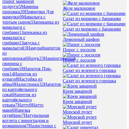
Пирог маминой
подруги
5
Мамины
Желе малиновое
пирожки
29
Прянички Для
мамочки
9
Мамалыга с
Салат из моркови с бананами
тертым сыром
3
Запиканка из
мамалыги с
Салат из моркови с бананами
грибами
1
Запеканка из
мамалыги с
Лимонный шифон
грибами
1
Закуска с
мамалыгой
3
Намура
0
напиток
Пирог с лососем
из
шиповника
6
Назук
23
Нашпигованная
Пирог с лососем
свинина с
грибами
18
Напиток Пик-
Салат из зеленого горошка
пок
14
Напиток из
кураги
8
Настойка из
Салат из зеленого горошка
айвы
9
Налистники
32
Напиток
из картофельного
Крем заварной
сока
6
Напиток из
картофельного
Крем заварной
отвара
7
Натто
9
Натто
маки
6
Нарезка
Морской рулет
скумбрии
7
Натуральная
котлета с виноградом и
Морской рулет
розмарином
7
Налистники с