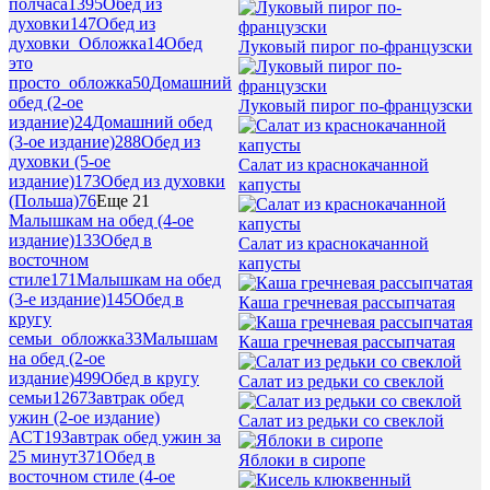
полчаса
1395
Обед из
духовки
147
Обед из
духовки_Обложка
14
Обед
Луковый пирог по-французски
это
просто_обложка
50
Домашний
обед (2-ое
Луковый пирог по-французски
издание)
24
Домашний обед
(3-ое издание)
288
Обед из
духовки (5-ое
Салат из краснокачанной
издание)
173
Обед из духовки
капусты
(Польша)
76
Еще 21
Малышкам на обед (4-ое
издание)
133
Обед в
Салат из краснокачанной
восточном
капусты
стиле
171
Малышкам на обед
(3-е издание)
145
Обед в
Каша гречневая рассыпчатая
кругу
семьи_обложка
33
Малышам
Каша гречневая рассыпчатая
на обед (2-ое
издание)
499
Обед в кругу
Салат из редьки со свеклой
семьи
1267
Завтрак обед
ужин (2-ое издание)
Салат из редьки со свеклой
АСТ
19
Завтрак обед ужин за
25 минут
371
Обед в
Яблоки в сиропе
восточном стиле (4-ое