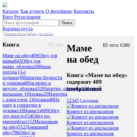
Каталог
Как купить
О фотобанке
Контакты
Вход
Регистрация
Поиск
Корзина пуста
Добавьте фотографии для заказа
Книга
51 тег
Маме
ID тега: 6380
Маме на обед
409
Обед для
на обед
мамы
843
Обед для
мамы_обложка
30
Наша
погода (3-е
Книга «Маме на обед»
издание)
0
Напитки бодрости
содержит 409
и здоровья
0
Наглядно и
изображений
вкусно_обложка
52
Напитки_обложка
36
Нашим
малышам_Обложка
20
Напитки
с алкоголем_Обложка
48
На
1
2
3
4
5
Следующая
пару в горшочке в
духовке
18
Намастэ
609
Обед
Компот из апельсинов
это просто
154
Обед по-
европейски
152
Малышкам
Компот из апельсинов
на обед
512
Домашний
обед
786
Обед за
Компот из апельсинов