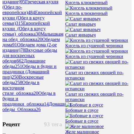
издание)
95
Греческая кухня
Кисель клюквенный
(Обед по-
европейски)
484
Европейской
Кисель клюквенный
кухни (Обед в кругу
семьи)
315
Европейской
Салат январыч
кухни_(Обед в кругу
семьи)_обложка
30
Малышкам
Салат январыч
на обед_обложка
20
Обедаем
дома
91
Обедаем дома (2-ое
Кисель из сушеной черники
издание)
78
Вкусные обеды
для воскресных
Кисель из сушеной черники
обедов
662
Домашние
обеды
251
Обеды в будни и
праздники (Домашний
Салат из свежих овощей по-
пир)
250
Воскресные
испански
обеды
258
Обеды в
восточном
стиле_обложка
20
Обеды в
Салат из свежих овощей по-
будни и
испански
праздники_обложка
14
Домашнии
обеды_Обложка
26
Бобовые в соусе
Бобовые в соусе
Рецепт
93 тега
Желе малиновое