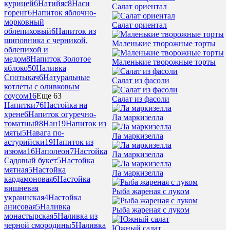
курицей
6
Натийяс
8
Наси
Салат ориентал
горенг
6
Напиток яблочно-
морковный
Салат ориентал
облепиховый
6
Напиток из
шиповника с черникой,
Маленькие творожные торты
облепихой и
медом
8
Напиток Золотое
Маленькие творожные торты
яблоко
50
Наливка
Спотыкач
6
Натуральные
Салат из фасоли
котлеты с оливковым
соусом
16
Еще 63
Салат из фасоли
Напитки
76
Настойка на
хрене
6
Напиток огуречно-
Ла маркизелла
томатный
8
Нан
19
Напиток из
мяты
5
Навага по-
Ла маркизелла
астурийски
19
Напиток из
изюма
16
Наполеон
7
Настойка
Ла маркизелла
Садовый букет
5
Настойка
мятная
5
Настойка
Ла маркизелла
кардамоновая
6
Настойка
вишневая
Рыба жареная с луком
украинская
4
Настойка
анисовая
5
Наливка
Рыба жареная с луком
монастырская
5
Наливка из
черной смородины
5
Наливка
Южный салат