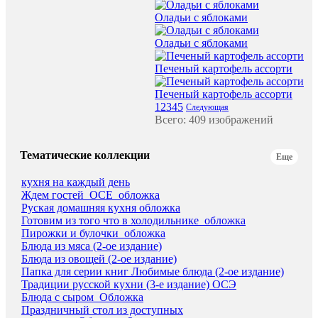
Оладьи с яблоками
Оладьи с яблоками
Печеный картофель ассорти
Печеный картофель ассорти
1
2
3
4
5
Следующая
Всего: 409 изображений
Тематические коллекции
Еще
кухня на каждый день
Ждем гостей_ОСЕ_обложка
Руская домашняя кухня обложка
Готовим из того что в холодильнике_обложка
Пирожки и булочки_обложка
Блюда из мяса (2-ое издание)
Блюда из овощей (2-ое издание)
Папка для серии книг Любимые блюда (2-ое издание)
Традиции русской кухни (3-е издание) ОСЭ
Блюда с сыром_Обложка
Праздничный стол из доступных