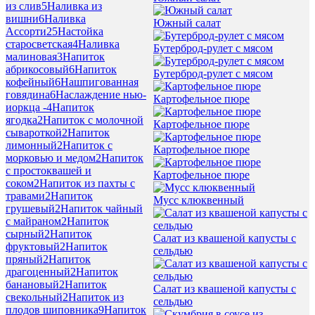
из слив
5
Наливка из
вишни
6
Наливка
Южный салат
Ассорти
25
Настойка
старосветская
4
Наливка
Бутерброд-рулет с мясом
малиновая
3
Напиток
абрикосовый
6
Напиток
Бутерброд-рулет с мясом
кофейный
6
Нашпигованная
говядина
6
Наслаждение нью-
Картофельное пюре
иоркца -
4
Напиток
ягодка
2
Напиток с молочной
Картофельное пюре
сывароткой
2
Напиток
лимонный
2
Напиток с
Картофельное пюре
морковью и медом
2
Напиток
с простоквашей и
Картофельное пюре
соком
2
Напиток из пахты с
травами
2
Напиток
Мусс клюквенный
грушевый
2
Напиток чайный
с майраном
2
Напиток
сырный
2
Напиток
Салат из квашеной капусты с
фруктовый
2
Напиток
сельдью
пряный
2
Напиток
драгоценный
2
Напиток
банановый
2
Напиток
Салат из квашеной капусты с
свекольный
2
Напиток из
сельдью
плодов шиповника
9
Напиток