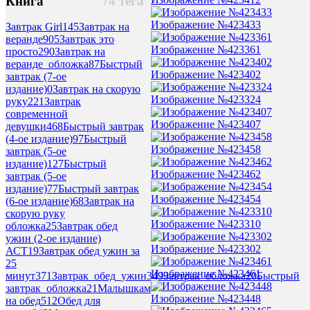
Книга
74 тега
Изображение №423433
Завтрак Girl
145
Завтрак на
веранде
905
Завтрак это
Изображение №423361
просто
290
Завтрак на
веранде_обложка
87
Быстрый
Изображение №423402
завтрак (7-ое
издание)
0
Завтрак на скорую
Изображение №423324
руку
221
Завтрак
современной
Изображение №423407
девушки
468
Быстрый завтрак
(4-ое издание)
97
Быстрый
Изображение №423458
завтрак (5-ое
издание)
127
Быстрый
Изображение №423462
завтрак (5-ое
издание)
77
Быстрый завтрак
Изображение №423454
(6-ое издание)
68
Завтрак на
скорую руку
Изображение №423310
обложка
25
Завтрак обед
ужин (2-ое издание)
Изображение №423302
АСТ
19
Завтрак обед ужин за
25
Изображение №423461
минут
371
Завтрак_обед_ужин
349
Завтрак_обложка
20
Быстрый
завтрак_обложка
21
Малышкам
Изображение №423448
на обед
512
Обед для