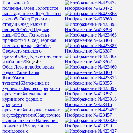
Итальянский
Изображение №423472
полдень
48
Обед Золотистое
наслаждение
53
Обед Легко и
Изображение №423368
сытно
54
Обед Просим к
столу
48
Обед Рыбка и
Изображение №423398
овощи
36
Обед Щедрые
дары
40
Обед Легкость и
Изображение №423463
прянность
41
Обед Терпкая
осеняя прохлада
36
Обед
Изображение №423387
Свежесть морского
бриза
50
Обед Красно-зеленое
Изображение №423362
изобилие
69
Еще 49
Обед Лето в любое время
Изображение №423460
года
21
Ужин Бабы
Яги
9
Ужин
Изображение №423355
туриста
16
Запеканка из
куриного фарша с грецкими
Изображение №423397
орехами
0
Запеканка из
куринного фарша с
Изображение №423316
грецкими
орехами
0
Завитушка с маком
Изображение №423457
и сухофруктами
0
Закусочное
сырное печенье
0
Запеканка
Изображение №423320
по-датски
15
Закуска из
помидоров с