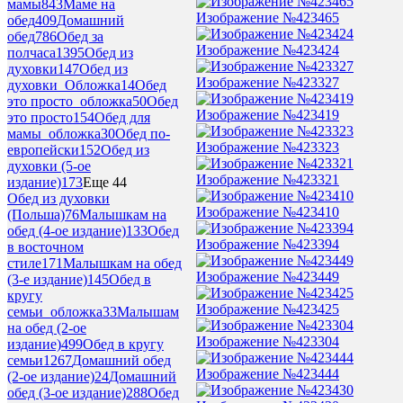
мамы
843
Маме на
Изображение №423465
обед
409
Домашний
обед
786
Обед за
Изображение №423424
полчаса
1395
Обед из
духовки
147
Обед из
Изображение №423327
духовки_Обложка
14
Обед
это просто_обложка
50
Обед
Изображение №423419
это просто
154
Обед для
мамы_обложка
30
Обед по-
Изображение №423323
европейски
152
Обед из
духовки (5-ое
Изображение №423321
издание)
173
Еще 44
Обед из духовки
Изображение №423410
(Польша)
76
Малышкам на
обед (4-ое издание)
133
Обед
Изображение №423394
в восточном
стиле
171
Малышкам на обед
Изображение №423449
(3-е издание)
145
Обед в
кругу
Изображение №423425
семьи_обложка
33
Малышам
на обед (2-ое
Изображение №423304
издание)
499
Обед в кругу
семьи
1267
Домашний обед
Изображение №423444
(2-ое издание)
24
Домашний
обед (3-ое издание)
288
Обед