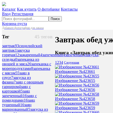
Каталог
Как купить
О фотобанке
Контакты
Вход
Регистрация
Поиск
Корзина пуста
Добавьте фотографии для заказа
Тег
45 тегов
Завтрак обед у
завтрак
93
сицилийский
завтрак
1
закуска
Книга «Завтрак обед ужин
горячая
12
зажаренный
4
запеченный
4
запеченый
4
закуска,
селедка
0
запеканка из
1
2
3
4
Следующая
овощей и мяса
26
запеканка с
морепродуктами
8
запеканка
Изображение №423661
с мясом
55
заяц в
соусе
7
закуска из
Изображение №423655
фазана
7
заяц с овощным
гарниром
4
заяц с
Изображение №423656
картошкой
5
заяц
запеченный
16
заяц с
Изображение №423658
помидорами
16
заяц
тушенный
16
заяц
Изображение №423659
маринованный
5
закуска из