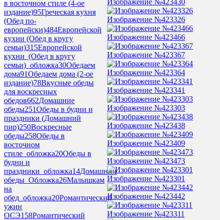
Изображение №423430
в восточном стиле (4-ое
издание)
95
Греческая кухня
Изображение №423326
(Обед по-
европейски)
484
Европейской
Изображение №423466
кухни (Обед в кругу
семьи)
315
Европейской
Изображение №423367
кухни_(Обед в кругу
семьи)_обложка
30
Обедаем
Изображение №423364
дома
91
Обедаем дома (2-ое
издание)
78
Вкусные обеды
Изображение №423341
для воскресных
обедов
662
Домашние
Изображение №423303
обеды
251
Обеды в будни и
праздники (Домашний
Изображение №423438
пир)
250
Воскресные
обеды
258
Обеды в
Изображение №423409
восточном
стиле_обложка
20
Обеды в
Изображение №423473
будни и
праздники_обложка
14
Домашнии
Изображение №423301
обеды_Обложка
26
Малышкам
на
Изображение №423442
обед_обложка
20
Романтический
ужин
Изображение №423311
ОСЭ
158
Романтический