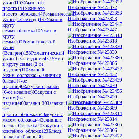
ужин
1153
Ужин это
Изображение №423372
просто
141
Ужин это
просто_обложка
44
Романтический
Изображение №423353
ужин (13-ое изд.)
147
Ужин в
кругу
Изображение №423447
семьи_обложка
10
Ужин в
кругу
Изображение №423318
семьи
109
Романтический
ужин
Изображение №423330
(Венгрия)
153
Романтический
ужин 1-3-е издание
437
Ужин
Изображение №423386
в кругу семьи (2-ое
издание)
110
Званый
Изображение №423432
Ужин_обложка
55
Заливные
блюда (7-ое
Изображение №423439
издание)
0
Закуски с рыбой
(6-ое издание)
0
Закуски с
Изображение №423456
мясом (6-е
издание)
0
Загадки-3
0
Загадки-1
0
Запеканки
Изображение №423389
это
просто_обложка
54
Закуски с
Изображение №423314
мясом_обложка
44
Заливные
блюда_Обложка
20
Закуски к
Изображение №423366
коктейлю_обложка
23
Блюда
на каждый день 30