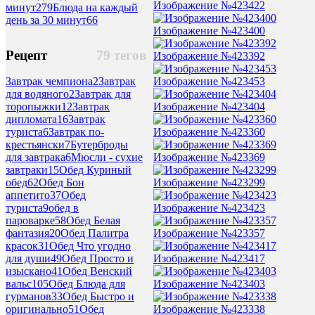
Изображение №423422
минут
279
Блюда на каждый
день за 30 минут
66
Изображение №423400
Рецепт
79 тегов
Изображение №423392
Изображение №423453
Завтрак чемпиона
2
Завтрак
для водяного
2
Завтрак для
Изображение №423404
торопыжки
12
Завтрак
дипломата
16
Завтрак
Изображение №423360
туриста
6
Завтрак по-
крестьянски
7
Бутерброды
Изображение №423369
для завтрака
6
Мюсли - сухие
завтраки
15
Обед Куриный
Изображение №423299
обед
62
Обед Бон
аппетито
37
Обед
Изображение №423423
туриста
9
обед в
пароварке
58
Обед Белая
Изображение №423357
фантазия
20
Обед Палитра
красок
31
Обед Что угодно
Изображение №423417
для души
49
Обед Просто и
изыскано
41
Обед Венский
Изображение №423403
вальс
105
Обед Блюда для
гурманов
33
Обед Быстро и
Изображение №423338
оригинально
51
Обед