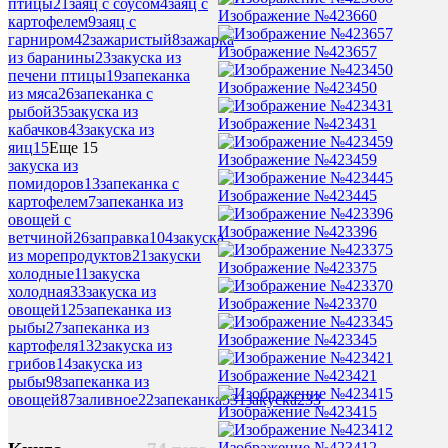
птицы
21
заяц с соусом
4
заяц с
Изображение №423660
картофелем
9
заяц с
гарниром
42
зажаристый
8
зажарка
Изображение №423657
из баранины
23
закуска из
печени птицы
19
запеканка
Изображение №423450
из мяса
26
запеканка с
рыбой
35
закуска из
Изображение №423431
кабачков
43
закуска из
яиц
15
Еще 15
Изображение №423459
закуска из
помидоров
13
запеканка с
Изображение №423445
картофелем
7
запеканка из
овощей с
Изображение №423396
ветчиной
26
заправка
104
закуска
из морепродуктов
21
закуски
Изображение №423375
холодные
11
закуска
холодная
33
закуска из
Изображение №423370
овощей
125
запеканка из
рыбы
27
запеканка из
Изображение №423345
картофеля
132
закуска из
грибов
14
закуска из
Изображение №423421
рыбы
98
запеканка из
овощей
87
заливное
22
запеканка
531
закуска
233
Изображение №423415
Изображение №423412