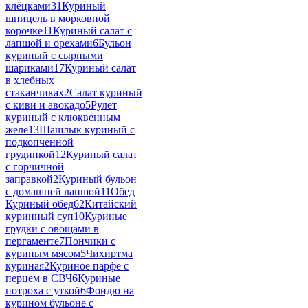
клёцками
31
Куриный
шницель в морковной
корочке
11
Куриный салат с
лапшой и орехами
6
Бульон
куриный с сырными
шариками
17
Куриный салат
в хлебных
стаканчиках
2
Салат куриный
с киви и авокадо
5
Рулет
куриный с клюквенным
желе
13
Шашлык куриный с
подкопченной
грудинкой
12
Куриный салат
с горчичной
заправкой
2
Куриный бульон
с домашней лапшой
11
Обед
Куриный обед
62
Китайский
куринный суп
10
Куриные
грудки с овощами в
пергаменте
7
Пончики с
куриным мясом
5
Чихиртма
куриная
2
Куриное парфе с
перцем в СВЧ
6
Куриные
потроха с уткой
6
Фондю на
курином бульоне с