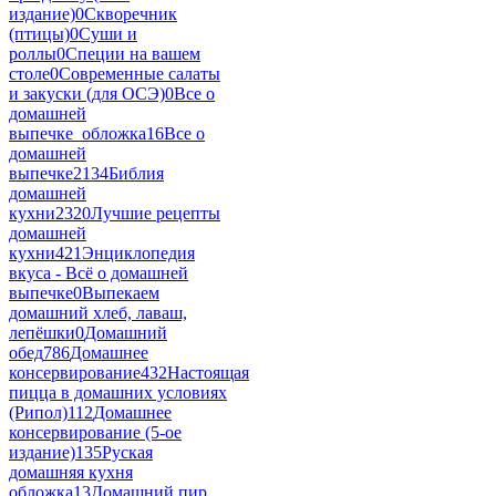
издание)
0
Скворечник
(птицы)
0
Суши и
роллы
0
Специи на вашем
столе
0
Современные салаты
и закуски (для ОСЭ)
0
Все о
домашней
выпечке_обложка
16
Все о
домашней
выпечке
2134
Библия
домашней
кухни
2320
Лучшие рецепты
домашней
кухни
421
Энциклопедия
вкуса - Всё о домашней
выпечке
0
Выпекаем
домашний хлеб, лаваш,
лепёшки
0
Домашний
обед
786
Домашнее
консервирование
432
Настоящая
пицца в домашних условиях
(Рипол)
112
Домашнее
консервирование (5-ое
издание)
135
Руская
домашняя кухня
обложка
13
Домашний пир