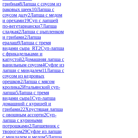
грибная
8
Лапша с соусом из
раковых шеек
10
Лапша с
соусом далу
2
Лапша с медом
и орехами
19
Суп с лапшей
по-вегетариански
7
Лапша
сладкая
2
Лапша с цыпленком
и грибами
2
Лапша
ералаш
9
Лапша с тремя
видами сыра_RT
2
Суп-лапша
с фрикадельками и
капустой
2
Домашняя лапша с
ванильным соусом
4
Суфле из
лапши с миндалем
11
Лапша с
соусом из кедровых
орешков
2
Лапша с мясом
кролика
2
Итальянский суп-
лапша
5
Лапша с тремя
видами сыра
1
Суп-лапша
домашний с курицей и
грибами
22
Хрустящая лапша
с овощным ассорти
2
Суп-
лапша с куриными
потрошками
2
Лапшевник с
творогом
29
Суфле из лапши
с миндалем и медом
5
Лапша