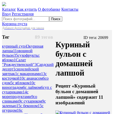
Каталог
Как купить
О фотобанке
Контакты
Вход
Регистрация
Поиск
Корзина пуста
Добавьте фотографии для заказа
Тег
89 тегов
ID тега: 20699
Куриный
куриный суп
43
куриная
лапша
11
овощной
бульон с
бульон
35
сухофрукты:
яблоко
1
Салат
домашней
"Рождественский"
3
Сардский
десерт
1
сицилийский
лапшой
завтрак
1
с макаронами
13
с
косточкой
10
с ананасом
6
со
сдом
5
с яблоком
10
с
Рецепт «Куриный
виноградом
6
с лаймом
6
суп с
бульон с домашней
сухариками
14
с
лапшой» содержит 11
морепродуктами
9
со
сливками
9
с сухариком
9
с
изображений
заленью
15
с беконом
15
с
огурцом
16
с