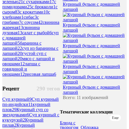
зеленью
21
с сухариками
17
с
Куриный бульон с домашней
помидорами
25
с брокколи
1
с
лапшой
сыром
83
с крокетами
10
с
хлебцами
1
сибас
3
с
грибами
7
с соусом
42
свинина
Куриный бульон с домашней
жареная
13
свинина
лапшой
духовая
13
салат с рыбой
6
суп
с домашней
лапшой
5
баранина с
Куриный бульон с домашней
лапшой
22
суп из баранины с
лапшой
лапшой
20
густой суп с
лапшой
20
мясо с лапшой и
овощами
12
лапша с
Куриный бульон с домашней
говядиной и
лапшой
овощами
12
рисовая лапша
6
Куриный бульон с домашней
Рецепт
290 тегов
лапшой
Всего: 11 изображений
Суп куриный
9
Суп куриный
по-индийски
11
куриный
плов
29
Куриный суп со
Тематические коллекции
звездочками
6
Суп куриный с
Еще
кукурузой
2
Куриный
Блюда с
пилав
2
Куриный
творогом_Обложка