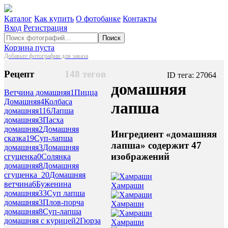
Каталог
Как купить
О фотобанке
Контакты
Вход
Регистрация
Поиск
Корзина пуста
Добавьте фотографии для заказа
Рецепт
148 тегов
ID тега: 27064
домашняя
Ветчина домашняя
1
Пицца
Домашняя
4
Колбаса
лапша
домашняя
116
Лапша
домашняя
3
Пасха
домашняя
2
Домашняя
Ингредиент «домашняя
сказка
19
Суп-лапша
лапша» содержит 47
домашняя
3
Домашняя
изображений
сгущенка
0
Солянка
домашняя
8
Домашняя
сгущенка_2
0
Домашняя
ветчина
6
Буженина
Хамраши
домашняя
33
Суп лапша
домашняя
3
Плов-порча
Хамраши
домашняя
8
Суп-лапша
домашняя с курицей
2
Гюрза
Хамраши