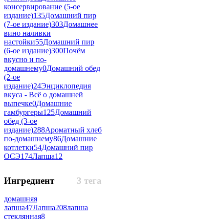
консервирование (5-ое
издание)
135
Домашний пир
(7-ое издание)
303
Домашнее
вино наливки
настойки
55
Домашний пир
(6-ое издание)
300
Почём
вкусно и по-
домашнему
0
Домашний обед
(2-ое
издание)
24
Энциклопедия
вкуса - Всё о домашней
выпечке
0
Домашние
гамбургеры
125
Домашний
обед (3-ое
издание)
288
Ароматный хлеб
по-домашнему
86
Домашние
котлетки
54
Домашний пир
ОСЭ
174
Лапша
12
Ингредиент
3 тега
домашняя
лапша
47
Лапша
208
лапша
стеклянная
8