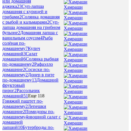
или домашняя
аджика
23
Суп-лапша
Хамраши
домашняя с курицей и
грибами
2
Солянка домашняя
Хамраши
с рыбой и кальмарами
2
Суп-
лапша домашняя на грибном
Хамраши
бульоне
2
Домашняя лапша с
ванильным соусом
4
Рыба
Хамраши
солёная по-
домашнему
7
Кулич
Хамраши
домашний
3
Салат
домашний
6
Солянка рыбная
Хамраши
по-домашнему
2
Рафаэлло
домашние
2
Сосиски по-
Хамраши
домашнему
2
Донер в пите
по-домашнему
13
Домашний
Хамраши
фруктовый
пирог
2
Рассольник
Хамраши
домашний
51
Еще 118
Говяжий паштет по-
Хамраши
домашнему
2
Лепешки
домашние
2
Помидоры по-
Хамраши
домашнему
4
овощной салат с
домашней
Хамраши
лапшой
10
Бутерброды по-