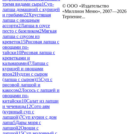
тремя видами сыра
1
Суп-
© ООО «Издательство
лапша домашний с курицей
«Миллион Меню», 2007—2026
и грибами
22
Хрустящая
Терпение...
лапша с овощным
ассорти
2
Лапша в соусе
песто с базеликом
2
Мягкая
лапша с соусом из
креветок
15
Рисовая лапша с
овощами по-
тайски
10
Рисовая лапша с
креветками и
кальмарами
47
Лапша с
курицей и овощами
япон
2
Нудлэн с сыром
(лапша с сыром)
15
Суп с
рисовой лапшой и
какосом
2
Лосось с лапшей и
овощами по-
китайски
10
Салат из лапши
и чечевицы
12
Сото аям
(куриный суп с
лапшой)
7
Суп курин с дом
лапш
5
Дары моря с
лапшой
2
Овощи с
лапшой
15
Суп молочный с