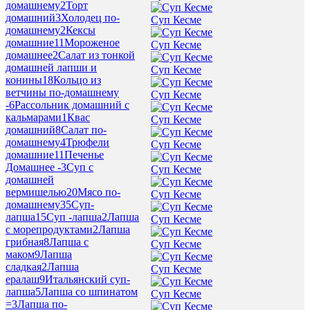
домашнему
2
Торт
домашний
3
Холодец по-
Суп Кесме
домашнему
2
Кексы
домашние
11
Мороженое
Суп Кесме
домашнее
2
Салат из тонкой
домашней лапши и
Суп Кесме
конины
18
Кольцо из
ветчины по-домашнему
Суп Кесме
-
6
Рассольник домашний с
кальмарами
1
Квас
Суп Кесме
домашний
8
Салат по-
домашнему
4
Трюфели
Суп Кесме
домашние
11
Печенье
Домашнее -
3
Суп с
Суп Кесме
домашней
вермишелью
20
Мясо по-
Суп Кесме
домашнему
35
Суп-
лапша
15
Суп -лапша
2
Лапша
Суп Кесме
с морепродуктами
2
Лапша
грибная
8
Лапша с
Суп Кесме
маком
9
Лапша
сладкая
2
Лапша
Суп Кесме
ералаш
9
Итальянский суп-
лапша
5
Лапша со шпинатом
Суп Кесме
=
3
Лапша по-