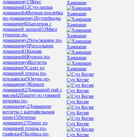
домашнему
13
Кекс
Хамраши
домашний
12
Суп-лапша
домашний
4
Яичная похлебка
Хамраши
по-домашнему
2
Бутерброды
домашние
6
Цыпленок с
Хамраши
домашней лапшой
53
Мясо
тушеное по-
Хамраши
домашнему
2
New/жаркое по-
домашнему
0
Россольник
Хамраши
домашний
1
Коньяк
домашний
6
Курица по-
Хамраши
домашнему
4
Котлеты
домашние
5
Салат из
Хамраши
домашней птицы по-
итальянски
5
Окунь по-
Суп Кесме
домашнему
3
Крекер
домашний
2
Домашний пай с
Суп Кесме
мясом
42
Паштет из говяжей
печенки по-
Суп Кесме
домашнему
2
Домашние
котлеты с картофельным
Суп Кесме
пюре
15
Печенье
домашнее
27
Пирог из
Суп Кесме
домашней птицы по-
графски
47
Колбаса по-
Суп Кесме