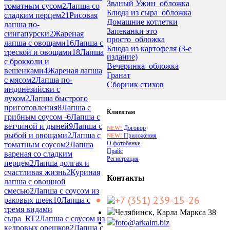
Званый Ужин_обложка
томатным сусом
2
Лапша со
Блюда из сыра_обложка
сладким перцем
21
Рисовая
Домашние котлетки
лапша по-
Запеканки это
сингапурски
2
Жареная
просто_обложка
лапша с овощами
16
Лапша с
Блюда из картофеля (3-е
треской и овощами
18
Лапша
издание)
с брокколи и
Вечеринка_обложка
вешенками
4
Жареная лапша
Гранат
с мясом
2
Лапша по-
Сборник стихов
индонезийски с
луком
2
Лапша быстрого
приготовления
8
Лапша с
Клиентам
грибным соусом -
6
Лапша с
ветчиной и дыней
9
Лапша с
Договор
NEW!
рыбой и овощами
2
Лапша с
Приложения
NEW!
О фотобанке
томатным соусом
2
Лапша
Прайс
вареная со сладким
Регистрация
перцем
2
Лапша долгая и
счастливая жизнь
2
Куриная
Контакты
лапша с овощной
смесью
2
Лапша с соусом из
+7 (351) 239-15-26
раковых шеек
10
Лапша с
тремя видами
Челябинск, Карла Маркса 38
сыра_RT
2
Лапша с соусом из
foto@arkaim.biz
кедровых орешков
2
Лапша с