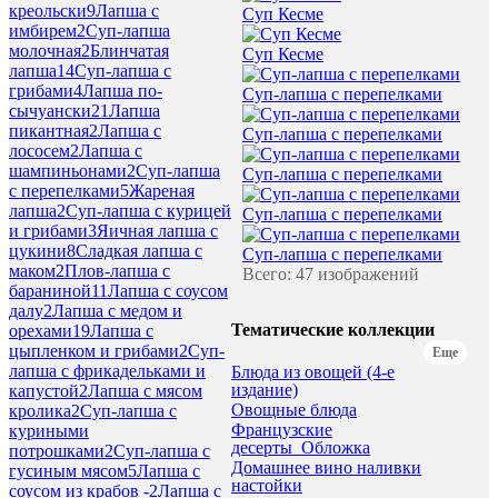
креольски
9
Лапша с
Суп Кесме
имбирем
2
Суп-лапша
молочная
2
Блинчатая
Суп Кесме
лапша
14
Суп-лапша с
грибами
4
Лапша по-
Суп-лапша с перепелками
сычуански
21
Лапша
пикантная
2
Лапша с
Суп-лапша с перепелками
лососем
2
Лапша с
шампиньонами
2
Суп-лапша
Суп-лапша с перепелками
с перепелками
5
Жареная
лапша
2
Суп-лапша с курицей
Суп-лапша с перепелками
и грибами
3
Яичная лапша с
цукини
8
Сладкая лапша с
Суп-лапша с перепелками
маком
2
Плов-лапша с
Всего: 47 изображений
бараниной
11
Лапша с соусом
далу
2
Лапша с медом и
Тематические коллекции
орехами
19
Лапша с
цыпленком и грибами
2
Суп-
Еще
лапша с фрикадельками и
Блюда из овощей (4-е
издание)
капустой
2
Лапша с мясом
Овощные блюда
кролика
2
Суп-лапша с
Французские
куриными
десерты_Обложка
потрошками
2
Суп-лапша с
Домашнее вино наливки
гусиным мясом
5
Лапша с
настойки
соусом из крабов -
2
Лапша с