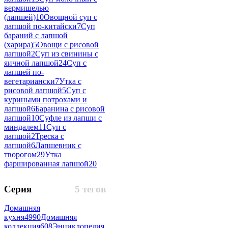
вермишелью
(лапшей)
10
Овощной суп с
лапшой по-китайски
7
Суп
бараний с лапшой
(харира)
5
Овощи с рисовой
лапшой
2
Суп из свинины с
яичной лапшой
24
Суп с
лапшей по-
вегетариански
7
Утка с
рисовой лапшой
5
Суп с
куриными потрохами и
лапшой
6
Баранина с рисовой
лапшой
10
Суфле из лапши с
миндалем
11
Суп с
лапшой
2
Треска с
лапшой
6
Лапшевник с
творогом
29
Утка
фаршированная лапшой
20
Серия
5 тегов
Домашняя
кухня
4990
Домашняя
коллекция
608
Энциклопедия