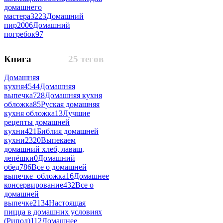
домашнего
мастера
3223
Домашний
пир
2006
Домашний
погребок
97
Книга
25 тегов
Домашняя
кухня
4544
Домашняя
выпечка
728
Домашняя кухня
обложка
85
Руская домашняя
кухня обложка
13
Лучшие
рецепты домашней
кухни
421
Библия домашней
кухни
2320
Выпекаем
домашний хлеб, лаваш,
лепёшки
0
Домашний
обед
786
Все о домашней
выпечке_обложка
16
Домашнее
консервирование
432
Все о
домашней
выпечке
2134
Настоящая
пицца в домашних условиях
(Рипол)
112
Домашнее