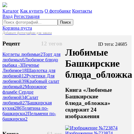
Каталог
Как купить
О фотобанке
Контакты
Вход
Регистрация
Поиск
Корзина пуста
Добавьте фотографии для заказа
Рецепт
12 тегов
ID тега: 24685
Любимые
Котлеты любимые
2
Торт для
любимых
6
Любимое блюдо
Башкирские
рыбака -
3
Печенье
Любимое
18
Шарлотка для
блюда_обложка
любимой
12
Рулетики Для
любимой
39
Крабовый салат
любимый
2
Морожное
Книга «Любимые
фламбе Сердце
Башкирские
любимой
34
Салат
блюда_обложка»
любимый
27
Башкирская
кухня
286
Телятина по-
содержит 24
башкирски
2
Пельмени по-
изображения
башкирски
2
Изображение №723874
Книга
61 тег