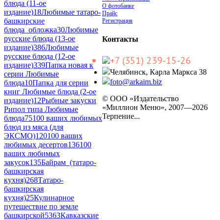
блюда (11-ое
О фотобанке
издание)
18
Любимые татаро-
Прайс
башкирские
Регистрация
блюда_обложка
30
Любимые
русские блюда (13-ое
Контакты
издание)
386
Любимые
русские блюда (12-ое
+7 (351) 239-15-26
издание)
339
Папка новая к
Челябинск, Карла Маркса 38
серии Любимые
foto@arkaim.biz
блюда
10
Папка для серии
книг Любимые блюда (2-ое
© ООО «Издательство
издание)
12
Рыбные закуски
«Миллион Меню», 2007—2026
Рипол типа Любимые
Терпение...
блюда
75
100 ваших любимых
блюд из мяса (для
ЭКСМО)
120
100 ваших
любимых десертов
136
100
ваших любимых
закусок
135
Байрам_(татаро-
башкирская
кухня)
268
Татаро-
башкирская
кухня)
25
Кулинарное
путешествие по земле
башкирской
5363
Кавказские