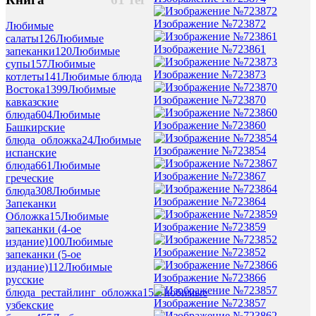
Изображение №723872
Любимые
салаты
126
Любимые
Изображение №723861
запеканки
120
Любимые
супы
157
Любимые
Изображение №723873
котлеты
141
Любимые блюда
Востока
1399
Любимые
Изображение №723870
кавказские
блюда
604
Любимые
Изображение №723860
Башкирские
блюда_обложка
24
Любимые
Изображение №723854
испанские
блюда
661
Любимые
Изображение №723867
греческие
блюда
308
Любимые
Изображение №723864
Запеканки
Обложка
15
Любимые
Изображение №723859
запеканки (4-ое
издание)
100
Любимые
Изображение №723852
запеканки (5-ое
издание)
112
Любимые
Изображение №723866
русские
блюда_рестайлинг_обложка
152
Любимые
Изображение №723857
узбекские