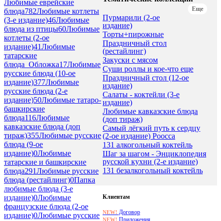
Любимые еврейские
Еще
блюда
782
Любимые котлеты
Пурмарили (2-ое
(3-е издание)
46
Любимые
издание)
блюда из птицы
60
Любимые
Торты+пирожные
котлеты (2-ое
Праздничный стол
издание)
41
Любимые
(рестайлинг)
татарские
Закуски с мясом
блюда_Обложка
17
Любимые
Суши роллы и кое-что еще
русские блюда (10-ое
Праздничный стол (12-ое
издание)
377
Любимые
издание)
русские блюда (2-е
Салаты - коктейли (3-е
издание)
50
Любимые татаро-
издание)
башкирские
Любимые кавказские блюда
блюда
116
Любимые
(доп тираж)
кавказские блюда (доп
Самый лёгкий путь к сердцу
тираж)
355
Любимые русские
(2-ое издание) Роосса
блюда (9-ое
131 алкогольный коктейль
издание)
0
Любимые
Шаг за шагом - Энциклопедия
русской кухни (2-е издание)
татарские и башкирские
131 безалкогольный коктейль
блюда
291
Любимые русские
блюда (рестайлинг)
0
Папка
любимые блюда (3-е
Клиентам
издание)
0
Любимые
французские блюда (2-ое
Договор
NEW!
издание)
0
Любимые русские
Приложения
NEW!