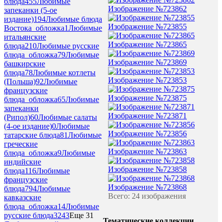
блюда
455
Любимые
Изображение №723862
запеканки (5-ое
издание)
194
Любимые блюда
Изображение №723855
Востока_обложка
1
Любимые
итальянские
Изображение №723865
блюда
210
Любимые русские
блюда_обложка
79
Любимые
Изображение №723869
башкирские
блюда
78
Любимые котлеты
Изображение №723853
(Польша)
92
Любимые
французские
Изображение №723875
блюда_обложка
65
Любимые
запеканки
Изображение №723871
(Рипол)
60
Любимые салаты
(4-ое издание)
0
Любимые
Изображение №723856
татарские блюда
81
Любимые
греческие
Изображение №723863
блюда_обложка
9
Любимые
индийские
Изображение №723858
блюда
116
Любимые
французские
Изображение №723868
блюда
794
Любимые
Всего: 24 изображения
кавказские
блюда_обложка
14
Любимые
русские блюда
3243
Еще 31
Тематические коллекции