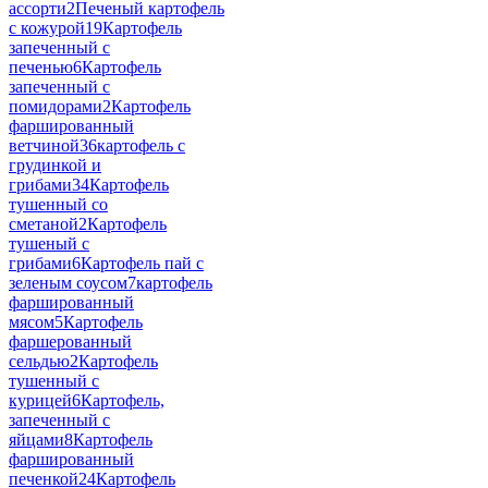
ассорти
2
Печеный картофель
с кожурой
19
Картофель
запеченный с
печенью
6
Картофель
запеченный с
помидорами
2
Картофель
фаршированный
ветчиной
36
картофель с
грудинкой и
грибами
34
Картофель
тушенный со
сметаной
2
Картофель
тушеный с
грибами
6
Картофель пай с
зеленым соусом
7
картофель
фаршированный
мясом
5
Картофель
фаршерованный
сельдью
2
Картофель
тушенный с
курицей
6
Картофель,
запеченный с
яйцами
8
Картофель
фаршированный
печенкой
24
Картофель