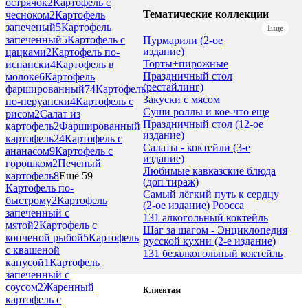
острячок
2
Картофель с
Тематические коллекции
чесноком
2
Картофель
запеченый
5
Картофель
Еще
запеченный
5
Картофель с
Пурмарили (2-ое
издание)
цацками
2
Картофель по-
Торты+пирожные
испански
4
Картофель в
Праздничный стол
молоке
6
Картофель
(рестайлинг)
фаршированный
74
Картофель
Закуски с мясом
по-перуански
4
Картофель с
Суши роллы и кое-что еще
рисом
2
Салат из
Праздничный стол (12-ое
картофель
2
Фаршированный
издание)
картофель
24
Картофель с
Салаты - коктейли (3-е
ананасом
9
Картофель с
издание)
горошком
2
Печеный
Любимые кавказские блюда
картофель
8
Еще 59
(доп тираж)
Картофель по-
Самый лёгкий путь к сердцу
быстрому
2
Картофель
(2-ое издание) Роосса
запеченный с
131 алкогольный коктейль
мятой
2
Картофель с
Шаг за шагом - Энциклопедия
копченой рыбой
5
Картофель
русской кухни (2-е издание)
с квашеной
131 безалкогольный коктейль
капусой
1
Картофель
запеченный с
соусом
2
Жаренный
Клиентам
картофель с