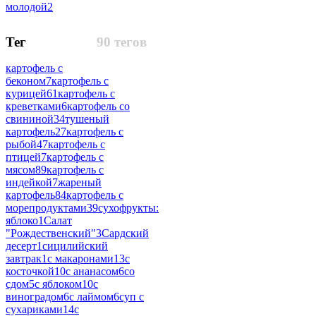
молодой
2
Тег
90 тегов
картофель с
беконом
7
картофель с
курицей
61
картофель с
креветками
6
картофель со
свининой
34
тушеный
картофель
27
картофель с
рыбой
47
картофель с
птицей
7
картофель с
мясом
89
картофель с
индейкой
7
жареный
картофель
84
картофель с
морепродуктами
39
сухофрукты:
яблоко
1
Салат
"Рождественский"
3
Сардский
десерт
1
сицилийский
завтрак
1
с макаронами
13
с
косточкой
10
с ананасом
6
со
сдом
5
с яблоком
10
с
виноградом
6
с лаймом
6
суп с
сухариками
14
с