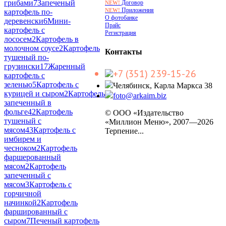
грибами
7
Запеченый
Договор
NEW!
Приложения
NEW!
картофель по-
О фотобанке
деревенски
6
Мини-
Прайс
картофель с
Регистрация
лососем
2
Картофель в
молочном соусе
2
Картофель
Контакты
тушеный по-
грузински
17
Жаренный
+7 (351) 239-15-26
картофель с
зеленью
5
Картофель с
Челябинск, Карла Маркса 38
курицей и сыром
2
Картофель
foto@arkaim.biz
запеченный в
фольге
42
Картофель
© ООО «Издательство
тушеный с
«Миллион Меню», 2007—2026
мясом
43
Картофель с
Терпение...
имбирем и
чесноком
2
Картофель
фаршерованный
мясом
2
Картофель
запеченный с
мясом
3
Картофель с
горчичной
начинкой
2
Картофель
фаршированный с
сыром
7
Печеный картофель