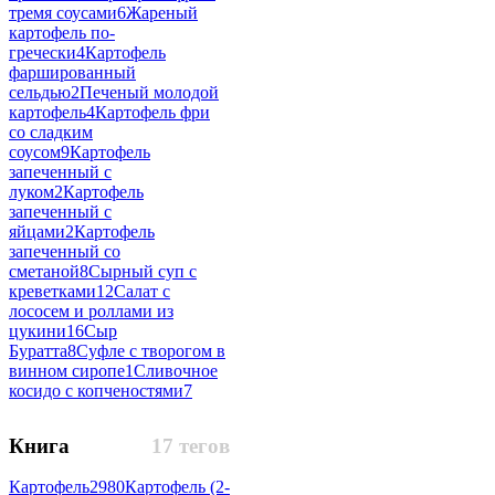
тремя соусами
6
Жареный
картофель по-
гречески
4
Картофель
фаршированный
сельдью
2
Печеный молодой
картофель
4
Картофель фри
со сладким
соусом
9
Картофель
запеченный с
луком
2
Картофель
запеченный с
яйцами
2
Картофель
запеченный со
сметаной
8
Сырный суп с
креветками
12
Салат с
лососем и роллами из
цукини
16
Сыр
Буратта
8
Суфле с творогом в
винном сиропе
1
Сливочное
косидо с копченостями
7
Книга
17 тегов
Картофель
2980
Картофель (2-