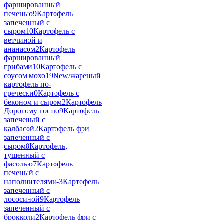
фаршированный
печенью
9
Картофель
запеченный с
сыром
10
Картофель с
ветчиной и
ананасом
2
Картофель
фаршированный
грибами
10
Картофель с
соусом мохо
19
New/жареный
картофель по-
гречески
0
Картофель с
беконом и сыром
2
Картофель
Дорогому гостю
9
Картофель
запеченый с
калбасой
2
Картофель фри
запеченный с
сыром
8
Картофель,
тушенный с
фасолью
7
Картофель
печеный с
наполнителями-
3
Картофель
запеченный с
лососиной
9
Картофель
запеченный с
брокколи
2
Картофель фри с