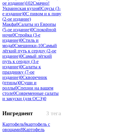
ое издание)
102
Смачно!
Украинская кухня
0
Соусы (3-
е издание)
0
С пивом и к пиву
(2-ое издание)
Макфа
0
Салаты из Европы
(5-ое издание)
0
Спокойной
ночи
0
Стройка (3-е
издание)
0
Стиль и
мода
0
Смешинки-1
0
Самый
лёгкий путь к сердцу (2-ое
издание)
0
Самый лёгкий
путь к сердцу (3-е
издание)
0
Салаты к
празднику (7-ое
издание)
0
Скворечник
(птицы)
0
Суши и
роллы
0
Специи на вашем
столе
0
Современные салаты
и закуски (для ОСЭ)
0
Ингредиент
3 тега
Картофель
9
картофель с
овощами
8
Картофель