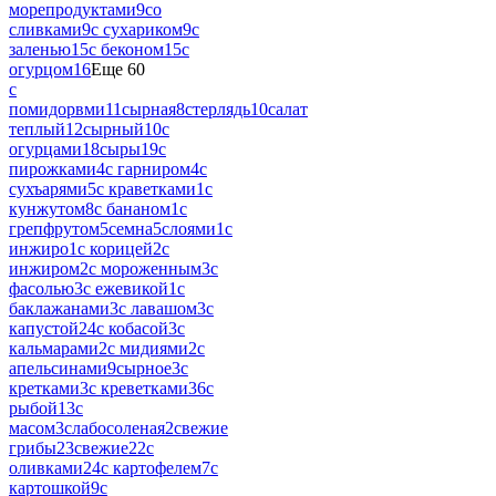
морепродуктами
9
со
сливками
9
с сухариком
9
с
заленью
15
с беконом
15
с
огурцом
16
Еще 60
с
помидорвми
11
сырная
8
стерлядь
10
салат
теплый
12
сырный
10
с
огурцами
18
сыры
19
с
пирожками
4
с гарниром
4
с
сухъарями
5
с краветками
1
с
кунжутом
8
с бананом
1
с
грепфрутом
5
семна
5
слоями
1
с
инжиро
1
с корицей
2
с
инжиром
2
с мороженным
3
с
фасолью
3
с ежевикой
1
с
баклажанами
3
с лавашом
3
с
капустой
24
с кобасой
3
с
кальмарами
2
с мидиями
2
с
апельсинами
9
сырное
3
с
кретками
3
с креветками
36
с
рыбой
13
с
масом
3
слабосоленая
2
свежие
грибы
23
свежие
22
с
оливками
24
с картофелем
7
с
картошкой
9
с