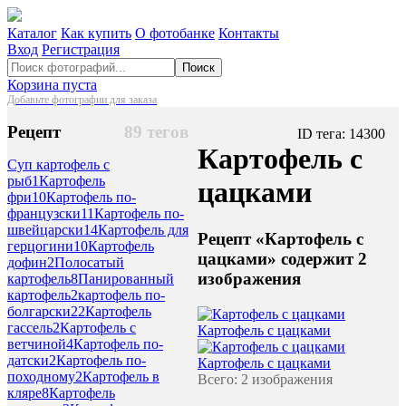
Каталог
Как купить
О фотобанке
Контакты
Вход
Регистрация
Поиск
Корзина пуста
Добавьте фотографии для заказа
Рецепт
89 тегов
ID тега: 14300
Картофель с
Суп картофель с
рыб
1
Картофель
цацками
фри
10
Картофель по-
французски
11
Картофель по-
швейцарски
14
Картофель для
Рецепт «Картофель с
герцогини
10
Картофель
цацками» содержит 2
дофин
2
Полосатый
изображения
картофель
8
Панированный
картофель
2
картофель по-
болгарски
22
Картофель
гассель
2
Картофель с
Картофель с цацками
ветчиной
4
Картофель по-
датски
2
Картофель по-
Картофель с цацками
походному
2
Картофель в
Всего: 2 изображения
кляре
8
Картофель