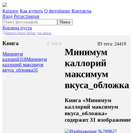
Каталог
Как купить
О фотобанке
Контакты
Вход
Регистрация
Поиск
Корзина пуста
Добавьте фотографии для заказа
Книга
2 тега
ID тега: 24419
Минимум
Минимум
калорий
318
Минимум
каллорий
каллорий максимум
вкуса_обложка
31
максимум
вкуса_обложка
Книга «Минимум
каллорий максимум
вкуса_обложка»
содержит 31 изображение