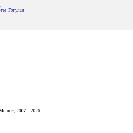
в
оты_Гогулан
 Меню», 2007—2026