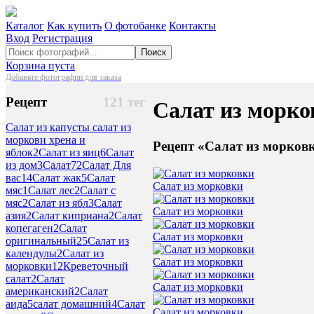
Каталог
Как купить
О фотобанке
Контакты
Вход
Регистрация
Поиск
Корзина пуста
Добавьте фотографии для заказа
Рецепт
121 тег
Салат из морко
Салат из капусты салат из
моркови хрена и
Рецепт «Салат из морков
яблок
2
Салат из яиц
6
Салат
из дом
3
Салат
72
Салат Для
вас
14
Салат жак
5
Салат
Салат из морковки
мяс
1
Салат лес
2
Салат с
мяс
2
Салат из ябл
3
Салат
Салат из морковки
азия
2
Салат киприана
2
Салат
копегаген
2
Салат
Салат из морковки
оригинальный
25
Салат из
календулы
2
Салат из
Салат из морковки
морковки
12
Креветочный
салат
2
Салат
Салат из морковки
американский
2
Салат
аида
5
салат домашний
4
Салат
Салат из морковки