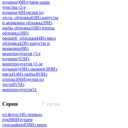
издание)
0
Изучаем наши
чувства (2-е
издание)
0
Изделия из
теста_обложка
63
Из капусты
и морковки обложка
39
Из
рыбы обложка
16
Из птицы
обложка
18
Из
овощей_обложка
44
Из мяса
обложка
42
Из капусты и
морковки
9
Из
морепродуктов (3-е
издание)
53
Из
морепродуктов (2-ое
издание)
10
Из овощей
389
Из
мяса
414
Из рыбы
493
Из
птицы
306
Изделия из
теста
957
Из
морепродуктов
51
Серия
7 тегов
из фотос
1
Из первых
рук
980
Изучаем
географию
838
Из мира