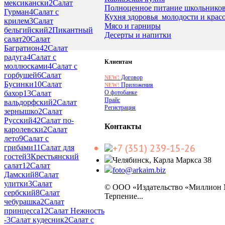
мексикански
2
Салат
Полноценное питание школьнико
Гурман
4
Салат с
Кухня здоровья_молодости и крас
крилем
3
Салат
Мясо и гарниры
бельгийский
2
Пикантный
Десерты и напитки
салат
20
Салат
Багратион
42
Салат
радуга
4
Салат с
Клиентам
моллюсками
4
Салат с
горбушей
6
Салат
Договор
NEW!
Бусинки
10
Салат
Приложения
NEW!
О фотобанке
бахор
13
Салат
Прайс
вальдорфский
2
Салат
Регистрация
зернышко
2
Салат
Русский
42
Салат по-
Контакты
каролевски
2
Салат
лето
9
Салат с
+7 (351) 239-15-26
грибами
11
Салат для
гостей
3
Крестьянский
Челябинск, Карла Маркса 38
салат
12
Салат
foto@arkaim.biz
Дамский
8
Салат
улитки
3
Салат
© ООО «Издательство «Миллион
сербский
8
Салат
Терпение...
чебурашка
2
Салат
принцесса
12
Салат Нежность
-
3
Салат кудесник
2
Салат с