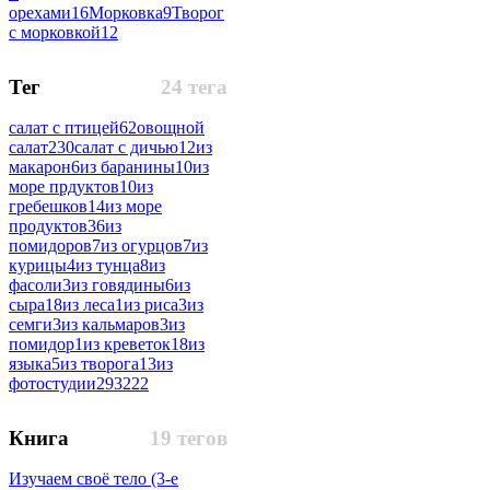
орехами
16
Морковка
9
Творог
с морковкой
12
Тег
24 тега
салат с птицей
62
овощной
салат
230
салат с дичью
12
из
макарон
6
из баранины
10
из
море прдуктов
10
из
гребешков
14
из море
продуктов
36
из
помидоров
7
из огурцов
7
из
курицы
4
из тунца
8
из
фасоли
3
из говядины
6
из
сыра
18
из леса
1
из риса
3
из
семги
3
из кальмаров
3
из
помидор
1
из креветок
18
из
языка
5
из творога
13
из
фотостудии
293222
Книга
19 тегов
Изучаем своё тело (3-е