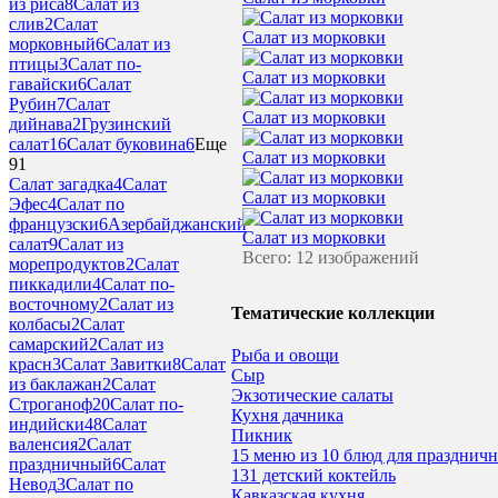
из риса
8
Салат из
слив
2
Салат
Салат из морковки
морковный
6
Салат из
птицы
3
Салат по-
Салат из морковки
гавайски
6
Салат
Рубин
7
Салат
Салат из морковки
дийнава
2
Грузинский
салат
16
Салат буковина
6
Еще
Салат из морковки
91
Салат загадка
4
Салат
Салат из морковки
Эфес
4
Салат по
французски
6
Азербайджанский
Салат из морковки
салат
9
Салат из
Всего: 12 изображений
морепродуктов
2
Салат
пиккадили
4
Салат по-
восточному
2
Салат из
Тематические коллекции
колбасы
2
Салат
самарский
2
Салат из
Рыба и овощи
красн
3
Салат Завитки
8
Салат
Сыр
из баклажан
2
Салат
Экзотические салаты
Строганоф
20
Салат по-
Кухня дачника
индийски
48
Салат
Пикник
валенсия
2
Салат
15 меню из 10 блюд для праздничн
праздничный
6
Салат
131 детский коктейль
Невод
3
Салат по
Кавказская кухня