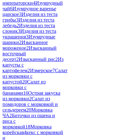
императорски
4
Изумрудный
чай
6
Изумрудное варенье
царское
3
Изделия из теста
грибы
3
Изделия из теста
лебедь
2
Изделия из теста
слоник
3
Изделия из теста
украшения
3
Изумрудные
шарики
2
Изысканное
мороженое
2
Изысканный
восточный
десерт
2
Изысканный рис
2
Из
капусты с
картофелем
2
Измерское
7
Салат
из морковки с
капустой
20
Салат из
морковки с
бананами
16
Острая закуска
из морковки
2
Салат из
помидоров с морковкой и
сельдереем
20
Морковка
ЧА
2
Биточки из пшена и
риса с
морковкой
18
Морковка
корейская
4
кекс с морковкой
и