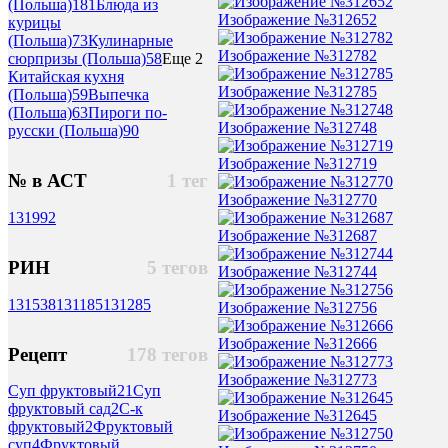
(Польша)
181
Блюда из
Изображение №312652
курицы
(Польша)
73
Кулинарные
Изображение №312782
сюрпризы (Польша)
58
Еще 2
Китайская кухня
Изображение №312785
(Польша)
59
Выпечка
(Польша)
63
Пироги по-
Изображение №312748
русски (Польша)
90
Изображение №312719
№ в АСТ
1 тег
Изображение №312770
131
992
Изображение №312687
РИН
5 тегов
Изображение №312744
1315
38
1311
85
1312
85
Изображение №312756
Изображение №312666
Рецепт
178 тегов
Изображение №312773
Суп фруктовый
21
Суп
фруктовый сад
2
С-к
Изображение №312645
фруктовый
2
Фруктовый
суп
4
Фруктовый