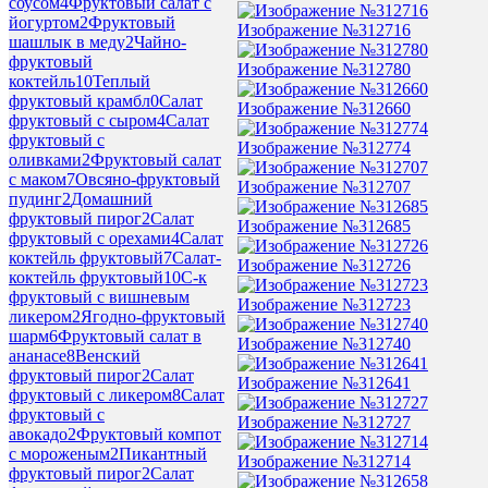
соусом
4
Фруктовый салат с
йогуртом
2
Фруктовый
Изображение №312716
шашлык в меду
2
Чайно-
фруктовый
Изображение №312780
коктейль
10
Теплый
фруктовый крамбл
0
Салат
Изображение №312660
фруктовый с сыром
4
Салат
фруктовый с
Изображение №312774
оливками
2
Фруктовый салат
с маком
7
Овсяно-фруктовый
Изображение №312707
пудинг
2
Домашний
фруктовый пирог
2
Салат
Изображение №312685
фруктовый с орехами
4
Салат
коктейль фруктовый
7
Салат-
Изображение №312726
коктейль фруктовый
10
С-к
фруктовый с вишневым
Изображение №312723
ликером
2
Ягодно-фруктовый
шарм
6
Фруктовый салат в
Изображение №312740
ананасе
8
Венский
фруктовый пирог
2
Салат
Изображение №312641
фруктовый с ликером
8
Салат
фруктовый с
Изображение №312727
авокадо
2
Фруктовый компот
с мороженым
2
Пикантный
Изображение №312714
фруктовый пирог
2
Салат