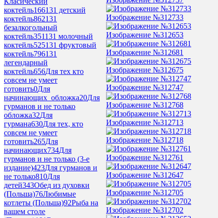
Класический
коктейль
166
131 детский
Изображение №312733
коктейль
862
131
безалкогольный
Изображение №312653
коктейль
351
131 молочный
коктейль
525
131 фруктовый
Изображение №312681
коктейль
796
131
легендарный
Изображение №312675
коктейль
656
Для тех кто
совсем не умеет
Изображение №312747
готовить
0
Для
начинающих_обложка
20
Для
Изображение №312768
гурманов и не только
обложка
32
Для
Изображение №312713
гурмана
630
Для тех, кто
совсем не умеет
Изображение №312718
готовить
265
Для
начинающих
734
Для
Изображение №312761
гурманов и не только (3-е
издание)
423
Для гурманов и
Изображение №312647
не только
810
Для
детей
343
Обед из духовки
Изображение №312705
(Польша)
76
Любимые
котлеты (Польша)
92
Рыба на
Изображение №312702
вашем столе