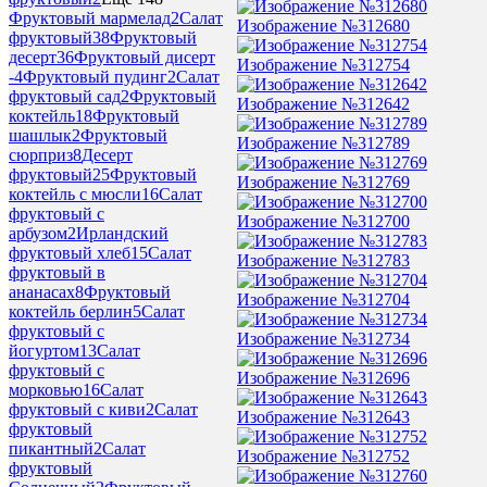
Фруктовый мармелад
2
Салат
Изображение №312680
фруктовый
38
Фруктовый
десерт
36
Фруктовый дисерт
Изображение №312754
-
4
Фруктовый пудинг
2
Салат
фруктовый сад
2
Фруктовый
Изображение №312642
коктейль
18
Фруктовый
шашлык
2
Фруктовый
Изображение №312789
сюрприз
8
Десерт
фруктовый
25
Фруктовый
Изображение №312769
коктейль с мюсли
16
Салат
фруктовый с
Изображение №312700
арбузом
2
Ирландский
фруктовый хлеб
15
Салат
Изображение №312783
фруктовый в
ананасах
8
Фруктовый
Изображение №312704
коктейль берлин
5
Салат
фруктовый с
Изображение №312734
йогуртом
13
Салат
фруктовый с
Изображение №312696
морковью
16
Салат
фруктовый с киви
2
Салат
Изображение №312643
фруктовый
пикантный
2
Салат
Изображение №312752
фруктовый