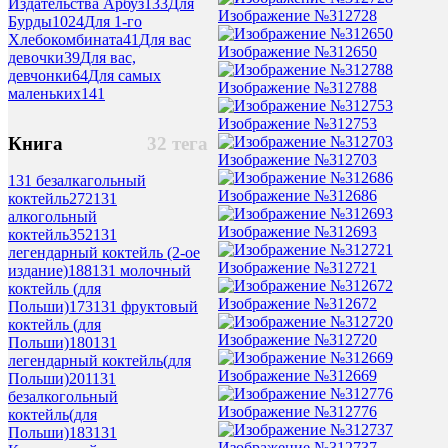
Издательства Арбуз
133
Для
Изображение №312728
Бурды
1024
Для 1-го
Хлебокомбината
41
Для вас
Изображение №312650
девочки
39
Для вас,
девчонки
64
Для самых
Изображение №312788
маленьких
141
Изображение №312753
Книга
32 тега
Изображение №312703
131 безалкагольный
Изображение №312686
коктейль
272
131
алкогольный
Изображение №312693
коктейль
352
131
легендарный коктейль (2-ое
Изображение №312721
издание)
188
131 молочный
коктейль (для
Изображение №312672
Польши)
173
131 фруктовый
коктейль (для
Изображение №312720
Польши)
180
131
легендарный коктейль(для
Изображение №312669
Польши)
201
131
безалкогольный
Изображение №312776
коктейль(для
Польши)
183
131
Изображение №312737