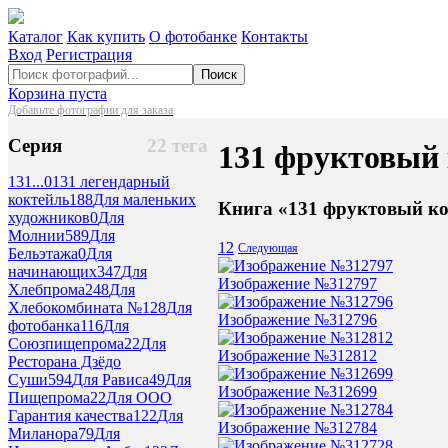
Каталог
Как купить
О фотобанке
Контакты
Вход
Регистрация
Поиск
Корзина пуста
Добавьте фотографии для заказа
Серия
22 тега
131 фруктовый 
131...
0
131 легендарный
коктейль
188
Для маленьких
Книга «131 фруктовый ко
художников
0
Для
Молнии
589
Для
1
2
Следующая
Бельэтажа
0
Для
начинающих
347
Для
Изображение №312797
Хлебпрома
248
Для
Хлебокомбината №1
28
Для
Изображение №312796
фотобанка
116
Для
Союзпищепрома
22
Для
Изображение №312812
Ресторана Дзёдо
Суши
594
Для Рависа
49
Для
Изображение №312699
Пищепрома
22
Для ООО
Гарантия качества
122
Для
Изображение №312784
Миланора
79
Для