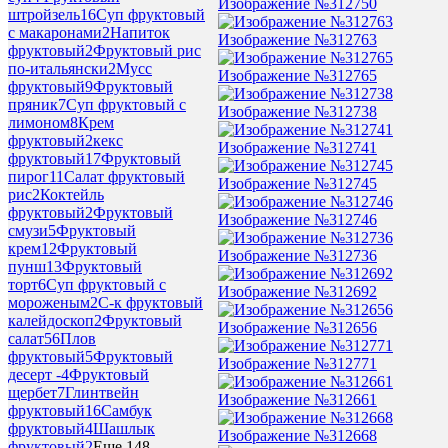
Изображение №312750
штройзель
16
Суп фруктовый
с макаронами
2
Напиток
Изображение №312763
фруктовый
2
Фруктовый рис
по-итальянски
2
Мусс
Изображение №312765
фруктовый
9
Фруктовый
пряник
7
Суп фруктовый с
Изображение №312738
лимоном
8
Крем
фруктовый
2
кекс
Изображение №312741
фруктовый
17
Фруктовый
пирог
11
Салат фруктовый
Изображение №312745
рис
2
Коктейль
фруктовый
2
Фруктовый
Изображение №312746
смузи
5
Фруктовый
крем
12
Фруктовый
Изображение №312736
пунш
13
Фруктовый
торт
6
Суп фруктовый с
Изображение №312692
мороженым
2
С-к фруктовый
калейдоскоп
2
Фруктовый
Изображение №312656
салат
56
Плов
фруктовый
5
Фруктовый
Изображение №312771
десерт -
4
Фруктовый
щербет
7
Глинтвейн
Изображение №312661
фруктовый
16
Самбук
фруктовый
4
Шашлык
Изображение №312668
фруктовый
2
Еще 148