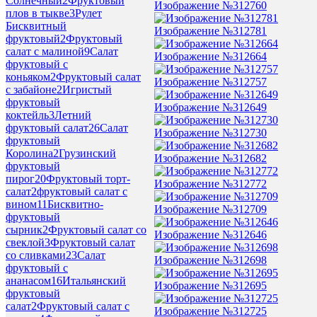
Солнечный
2
Фруктовый
Изображение №312760
плов в тыкве
3
Рулет
Бисквитный
Изображение №312781
фруктовый
2
Фруктовый
салат с малиной
9
Салат
Изображение №312664
фруктовый с
коньяком
2
Фруктовый салат
Изображение №312757
с забайоне
2
Игристый
фруктовый
Изображение №312649
коктейль
3
Летний
фруктовый салат
26
Салат
Изображение №312730
фруктовый
Королина
2
Грузинский
Изображение №312682
фруктовый
пирог
20
Фруктовый торт-
Изображение №312772
салат
2
фруктовый салат с
вином
11
Бисквитно-
Изображение №312709
фруктовый
сырник
2
Фруктовый салат со
Изображение №312646
свеклой
3
Фруктовый салат
со сливками
23
Салат
Изображение №312698
фруктовый с
ананасом
16
Итальянский
Изображение №312695
фруктовый
салат
2
Фруктовый салат с
Изображение №312725