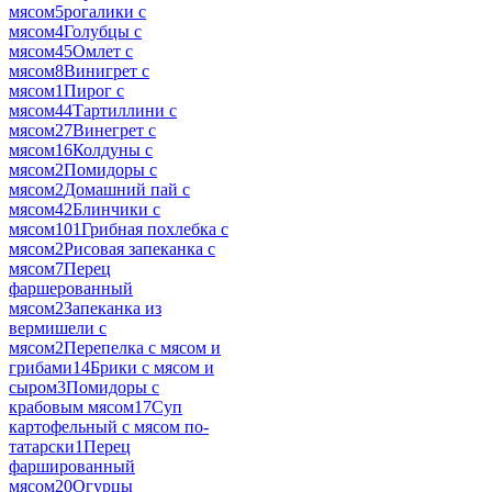
мясом
5
рогалики с
мясом
4
Голубцы с
мясом
45
Омлет с
мясом
8
Винигрет с
мясом
1
Пирог с
мясом
44
Тартиллини с
мясом
27
Винегрет с
мясом
16
Колдуны с
мясом
2
Помидоры с
мясом
2
Домашний пай с
мясом
42
Блинчики с
мясом
101
Грибная похлебка с
мясом
2
Рисовая запеканка с
мясом
7
Перец
фаршерованный
мясом
2
Запеканка из
вермишели с
мясом
2
Перепелка с мясом и
грибами
14
Брики с мясом и
сыром
3
Помидоры с
крабовым мясом
17
Суп
картофельный с мясом по-
татарски
1
Перец
фаршированный
мясом
20
Огурцы