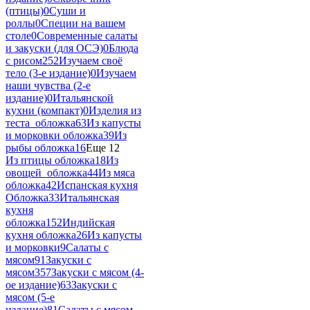
(птицы)
0
Суши и
роллы
0
Специи на вашем
столе
0
Современные салаты
и закуски (для ОСЭ)
0
Блюда
с рисом
252
Изучаем своё
тело (3-е издание)
0
Изучаем
наши чувства (2-е
издание)
0
Итальянской
кухни (компакт)
0
Изделия из
теста_обложка
63
Из капусты
и морковки обложка
39
Из
рыбы обложка
16
Еще 12
Из птицы обложка
18
Из
овощей_обложка
44
Из мяса
обложка
42
Испанская кухня
Обложка
33
Итальянская
кухня
обложка
152
Индийская
кухня обложка
26
Из капусты
и морковки
9
Салаты с
мясом
91
Закуски с
мясом
357
Закуски с мясом (4-
ое издание)
63
Закуски с
мясом (5-е
издание)
81
Салаты с мясом