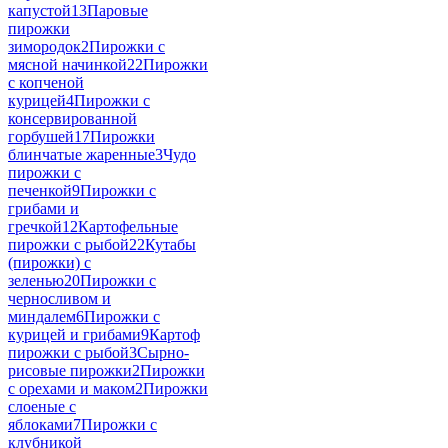
капустой
13
Паровые
пирожки
зимородок
2
Пирожки с
мясной начинкой
22
Пирожки
с копченой
курицей
4
Пирожки с
консервированной
горбушей
17
Пирожки
блинчатые жаренные
3
Чудо
пирожки с
печенкой
9
Пирожки с
грибами и
гречкой
12
Картофельные
пирожки с рыбой
22
Кутабы
(пирожки) с
зеленью
20
Пирожки с
черносливом и
миндалем
6
Пирожки с
курицей и грибами
9
Картоф
пирожки с рыбой
3
Сырно-
рисовые пирожки
2
Пирожки
с орехами и маком
2
Пирожки
слоеные с
яблоками
7
Пирожки с
клубникой