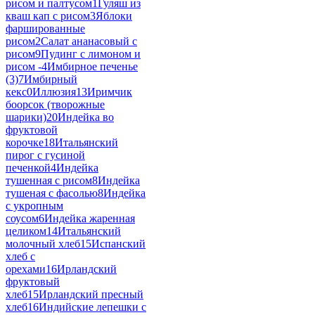
рисом и палтусом
1
Гуляш из
кваш кап с рисом
3
Яблоки
фаршированные
рисом
2
Салат ананасовый с
рисом
9
Пудинг с лимоном и
рисом -
4
Имбирное печенье
(3)
7
Имбирный
кекс
0
Иллюзия
13
Иримчик
боорсок (творожные
шарики)
20
Индейка во
фруктовой
корочке
18
Итальянский
пирог с гусиной
печенкой
4
Индейка
тушенная с рисом
8
Индейка
тушеная с фасолью
8
Индейка
с укропным
соусом
6
Индейка жаренная
целиком
14
Итальянский
молочный хлеб
15
Испанский
хлеб с
орехами
16
Ирландский
фруктовый
хлеб
15
Ирландский пресный
хлеб
16
Индийские лепешки с