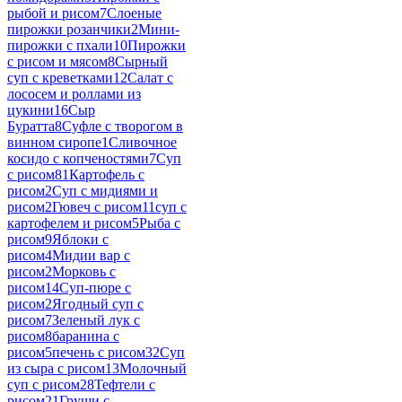
рыбой и рисом
7
Слоеные
пирожки розанчики
2
Мини-
пирожки с пхали
10
Пирожки
с рисом и мясом
8
Сырный
суп с креветками
12
Салат с
лососем и роллами из
цукини
16
Сыр
Буратта
8
Суфле с творогом в
винном сиропе
1
Сливочное
косидо с копченостями
7
Суп
с рисом
81
Картофель с
рисом
2
Суп с мидиями и
рисом
2
Гювеч с рисом
11
суп с
картофелем и рисом
5
Рыба с
рисом
9
Яблоки с
рисом
4
Мидии вар с
рисом
2
Морковь с
рисом
14
Суп-пюре с
рисом
2
Ягодный суп с
рисом
7
Зеленый лук с
рисом
8
баранина с
рисом
5
печень с рисом
32
Суп
из сыра с рисом
13
Молочный
суп с рисом
28
Тефтели с
рисом
21
Груши с