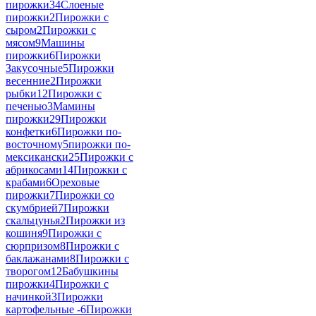
пирожки
34
Слоеные
пирожки
2
Пирожки с
сыром
2
Пирожки с
мясом
9
Машины
пирожки
6
Пирожки
Закусочные
5
Пирожки
весенние
2
Пирожки
рыбки
12
Пирожки с
печенью
3
Мамины
пирожки
29
Пирожки
конфетки
6
Пирожки по-
восточному
5
пирожки по-
мексикански
25
Пирожки с
абрикосами
14
Пирожки с
крабами
6
Ореховые
пирожки
7
Пирожки со
скумбрией
7
Пирожки
скальцунья
2
Пирожки из
кошиня
9
Пирожки с
сюрпризом
8
Пирожки с
баклажанами
8
Пирожки с
творогом
12
Бабушкины
пирожки
4
Пирожки с
начинкой
3
Пирожки
картофельные -
6
Пирожки