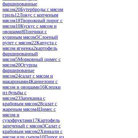
фаршированные
мясом
20
Бутерброды с мясом
гриль
12
Локус с копченым
мясом
18
Творожный пирог с
мясом
10
Кускус с мясом и
овощами
8
Пончики с
куриным мясом
5
Слоеный
рулет с мясом
22
Капуста с
мясом ягненка
2
картофель
фаршированный
мясом
5
Морковный цимес с
мясом
20
Огурцы
фаршированые
мясом
24
салат с мясом и
макаронами
4
Каннелони с
мясом и овощами
16
Клецки
из бульбы с
мясом
23
Запеканка с
крабовым мясом
28
салат с
жареным мясом
4
Цимес с
мясом и
сухофруктами
17
Картофель
запеченый с мясом
3
Салат с
крабовым мясом
2
Хинкали с
мясом или сыром
10
Пирог из