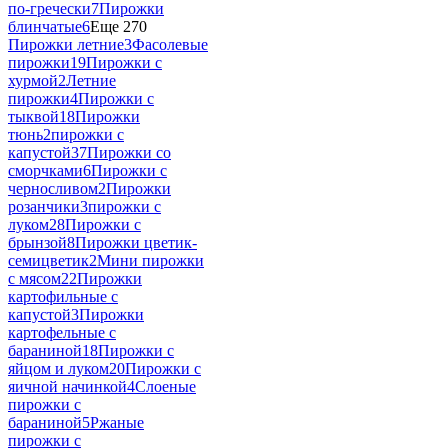
по-гречески
7
Пирожки
блинчатые
6
Еще 270
Пирожки летние
3
Фасолевые
пирожки
19
Пирожки с
хурмой
2
Летние
пирожки
4
Пирожки с
тыквой
18
Пирожки
тюнь
2
пирожки с
капустой
37
Пирожки со
сморчками
6
Пирожки с
черносливом
2
Пирожки
розанчики
3
пирожки с
луком
28
Пирожки с
брынзой
8
Пирожки цветик-
семицветик
2
Мини пирожки
с мясом
22
Пирожки
картофильные с
капустой
3
Пирожки
картофельные с
бараниной
18
Пирожки с
яйцом и луком
20
Пирожки с
яичной начинкой
4
Слоеные
пирожки с
бараниной
5
Ржаные
пирожки с