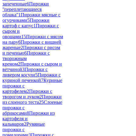
запеченные
6
Пирожки
''переплетающиеся
облака''
1
Пирожки мясные с
огурчиками
5
Пирожки
картоф с капус
1
Пирожки с
сыром и
овощами
15
Пирожки с мясом
на пару
6
Пирожки с вишней
жареные
2
Пирожки с рисом
и печенью
6
Пирожки с
творожным
кремом
2
Пирожки с сыром и
ветчиной
3
Пирожки с
ливером косули
5
Пирожки с
куриной печенкой
7
Куриные
пирожки с
картофелем
2
Пирожки с
творогом и луком
2
Пирожки
из слоеного теста
25
Слоеные
пирожки с
абрикосами
8
Пирожки из
картофеля и
кальмаров
2
Румяные
пирожки с
помидорами
3
Пирожки с