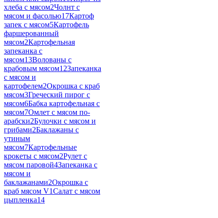
хлеба с мясом
2
Чолнт с
мясом и фасолью
17
Картоф
запек с мясом
5
Картофель
фаршерованный
мясом
2
Картофельная
запеканка с
мясом
13
Волованы с
крабовым мясом
12
Запеканка
с мясом и
картофелем
2
Окрошка с краб
мясом
3
Греческий пирог с
мясом
6
Бабка картофельная с
мясом
7
Омлет с мясом по-
арабски
2
Булочки с мясом и
грибами
2
Баклажаны с
утиным
мясом
7
Картофельные
крокеты с мясом
2
Рулет с
мясом паровой
4
Запеканка с
мясом и
баклажанами
2
Окрошка с
краб мясом V
1
Салат с мясом
цыпленка
14