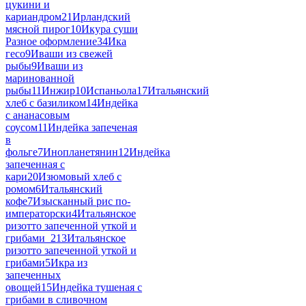
цукини и
кариандром
21
Ирландский
мясной пирог
10
Икура суши
Разное оформление
34
Ика
гесо
9
Иваши из свежей
рыбы
9
Иваши из
маринованной
рыбы
11
Инжир
10
Испаньола
17
Итальянский
хлеб с базиликом
14
Индейка
с ананасовым
соусом
11
Индейка запеченая
в
фольге
7
Инопланетянин
12
Индейка
запеченная с
кари
20
Изюмовый хлеб с
ромом
6
Итальянский
кофе
7
Изысканный рис по-
императорски
4
Итальянское
ризотто запеченной уткой и
грибами_2
13
Итальянское
ризотто запеченной уткой и
грибами
5
Икра из
запеченных
овощей
15
Индейка тушеная с
грибами в сливочном