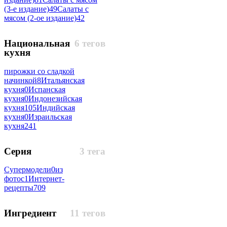
(3-е издание)
49
Салаты с
мясом (2-ое издание)
42
Национальная
6 тегов
кухня
пирожки со сладкой
начинкой
8
Итальянская
кухня
0
Испанская
кухня
0
Индонезийская
кухня
105
Индийская
кухня
0
Израильская
кухня
241
Серия
3 тега
Супермодели
0
из
фотос
1
Интернет-
рецепты
709
Ингредиент
11 тегов