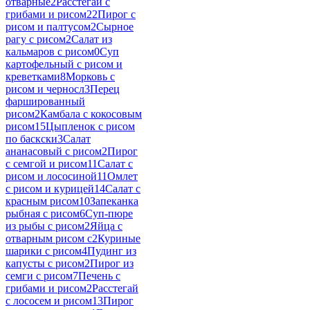
отварные
2
Расстегаи с
грибами и рисом
22
Пирог с
рисом и палтусом
2
Сырное
рагу с рисом
2
Салат из
кальмаров с рисом
0
Суп
картофельный с рисом и
креветками
8
Морковь с
рисом и черносл
3
Перец
фаршированный
рисом
2
Камбала с кокосовым
рисом
15
Цыпленок с рисом
по баскски
3
Салат
ананасовый с рисом
2
Пирог
с семгой и рисом
11
Салат с
рисом и лососиной
11
Омлет
с рисом и курицей
14
Салат с
красным рисом
10
Запеканка
рыбная с рисом
6
Суп-пюре
из рыбы с рисом
2
Яйца с
отварным рисом с
2
Куриные
шарики с рисом
4
Пудинг из
капусты с рисом
2
Пирог из
семги с рисом
7
Печень с
грибами и рисом
2
Расстегай
с лососем и рисом
13
Пирог