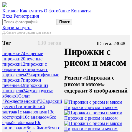
Каталог
Как купить
О фотобанке
Контакты
Вход
Регистрация
Поиск
Корзина пуста
Добавьте фотографии для заказа
Тег
130 тегов
ID тега: 23048
Пирожки с
пирожки
74
жареные
пирожки
20
печеные
рисом и мясом
пирожки
12
пирожки с
бараниной
7
пирожки с
картофелем
25
картофельные
Рецепт «Пирожки с
пирожки
7
пирожки
рисом и мясом»
печеные
32
пирожки из
содержит 8 изображений
картофеля
24
сухофрукты:
яблоко
1
Салат
"Рождественский"
3
Сардский
десерт
1
сицилийский
Пирожки с рисом и мясом
завтрак
1
с макаронами
13
с
косточкой
10
с ананасом
6
со
Пирожки с рисом и мясом
сдом
5
с яблоком
10
с
виноградом
6
с лаймом
6
суп с
Пирожки с рисом и мясом