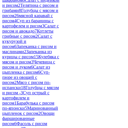
шафраном
6
Салат с индейкой
и рисом
2
Телятина с рисом и
грибами
8
Голубцы с мясом и
рисом
26
мясной каравай с
рисом
4
Суп из баранины с
картофелем и рисом
3
Салат с
рисом и авокадо
7
Котлеты
грибные с рисом
2
Салат с
кукурузой и
рисом
6
Запеканка с рисом и
маслинами
2
Запеканка из
курицы с рисом
15
Кулебяка с
мясом и рисом
3
Чечевица с
рисом и луком
6
Салат из
цыпленка с рисом
6
Суп-
пюре из овощей с
рисом
2
Мясо с рисом по-
испански
18
Голубцы с мясом
и рисом -
3
Суп острый с
картофилем и
рисом
1
Барабулька с рисом
по-японски
5
Маринованный
цыпленок с рисом
2
Овощи
фаршированные
рисом
6
Фасоль с рисом