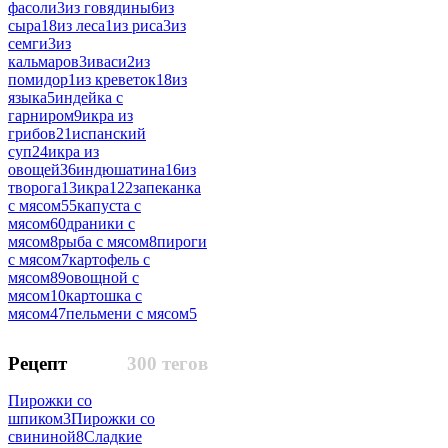
фасоли
3
из говядины
6
из
сыра
18
из леса
1
из риса
3
из
семги
3
из
кальмаров
3
иваси
2
из
помидор
1
из креветок
18
из
языка
5
индейка с
гарниром
9
икра из
грибов
21
испанский
суп
24
икра из
овощей
36
индюшатина
16
из
творога
13
икра
122
запеканка
с мясом
55
капуста с
мясом
60
драники с
мясом
8
рыба с мясом
8
пироги
с мясом
7
картофель с
мясом
89
овощной с
мясом
10
картошка с
мясом
47
пельмени с мясом
5
Рецепт
300 тегов
Пирожки со
шпиком
3
Пирожки со
свининой
8
Сладкие