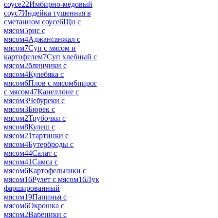
соусе
22
Имбирно-медовый
соус
7
Индейка тушенная в
сметанном соусе
6
Щи с
мясом
5
рис с
мясом
4
Аджансанжал с
мясом
7
Суп с мясом и
картофелем
7
Суп хлебный с
мясом
2
блинчики с
мясом
4
Кулебяка с
мясом
6
Плов с мясом
6
пирог
с мясом
47
Канеллоне с
мясом
3
Чебуреки с
мясом
3
Бюрек с
мясом
2
Трубочки с
мясом
8
Кулеш с
мясом
21
тартинки с
мясом
4
Бутерброды с
мясом
44
Салат с
мясом
41
Самса с
мясом
6
Картофельники с
мясом
16
Рулет с мясом
16
Лук
фаршированный
мясом
19
Папинья с
мясом
6
Окрошка с
мясом
2
Вареники с