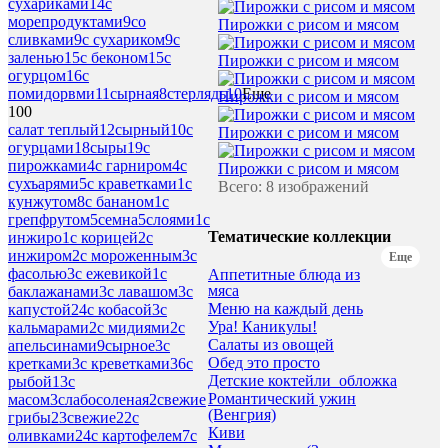
сухариками
14
с
морепродуктами
9
со
Пирожки с рисом и мясом
сливками
9
с сухариком
9
с
заленью
15
с беконом
15
с
Пирожки с рисом и мясом
огурцом
16
с
помидорвми
11
сырная
8
стерлядь
10
Еще
Пирожки с рисом и мясом
100
салат теплый
12
сырный
10
с
Пирожки с рисом и мясом
огурцами
18
сыры
19
с
пирожками
4
с гарниром
4
с
Пирожки с рисом и мясом
сухъарями
5
с краветками
1
с
Всего: 8 изображений
кунжутом
8
с бананом
1
с
грепфрутом
5
семна
5
слоями
1
с
Тематические коллекции
инжиро
1
с корицей
2
с
инжиром
2
с мороженным
3
с
Еще
фасолью
3
с ежевикой
1
с
Аппетитные блюда из
мяса
баклажанами
3
с лавашом
3
с
Меню на каждый день
капустой
24
с кобасой
3
с
Ура! Каникулы!
кальмарами
2
с мидиями
2
с
Салаты из овощей
апельсинами
9
сырное
3
с
Обед это просто
кретками
3
с креветками
36
с
Детские коктейли_обложка
рыбой
13
с
Романтический ужин
масом
3
слабосоленая
2
свежие
(Венгрия)
грибы
23
свежие
22
с
Киви
оливками
24
с картофелем
7
с