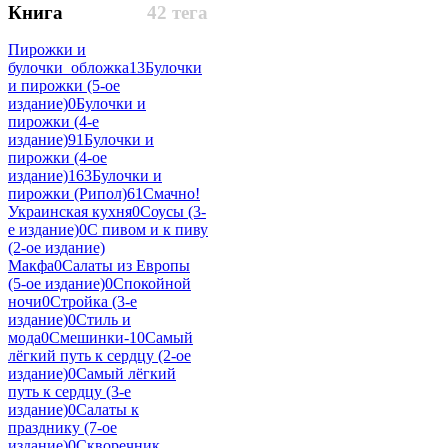
Книга
42 тега
Пирожки и
булочки_обложка
13
Булочки
и пирожки (5-ое
издание)
0
Булочки и
пирожки (4-е
издание)
91
Булочки и
пирожки (4-ое
издание)
163
Булочки и
пирожки (Рипол)
61
Смачно!
Украинская кухня
0
Соусы (3-
е издание)
0
С пивом и к пиву
(2-ое издание)
Макфа
0
Салаты из Европы
(5-ое издание)
0
Спокойной
ночи
0
Стройка (3-е
издание)
0
Стиль и
мода
0
Смешинки-1
0
Самый
лёгкий путь к сердцу (2-ое
издание)
0
Самый лёгкий
путь к сердцу (3-е
издание)
0
Салаты к
празднику (7-ое
издание)
0
Скворечник