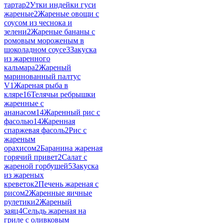
тартар
2
Утки индейки гуси
жареные
2
Жареные овощи с
соусом из чеснока и
зелени
2
Жареные бананы с
ромовым мороженым в
шоколадном соусе
3
Закуска
из жаренного
кальмара
2
Жареный
маринованный палтус
V
1
Жареная рыба в
кляре
16
Телячьи ребрышки
жаренные с
ананасом
14
Жаренный рис с
фасолью
14
Жаренная
спаржевая фасоль
2
Рис с
жареным
орахисом
2
Баранина жареная
горячий привет
2
Салат с
жареной горбушей
5
Закуска
из жареных
креветок
2
Печень жареная с
рисом
2
Жаренные яичные
рулетики
2
Жареный
заяц
4
Сельдь жареная на
гриле с оливковым