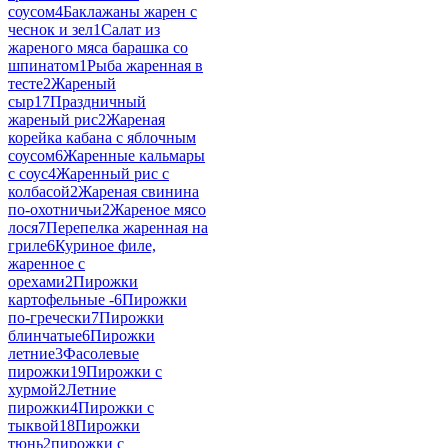
соусом
4
Баклажаны жарен с
чеснок и зел
1
Салат из
жареного мяса барашка со
шпинатом
1
Рыба жаренная в
тесте
2
Жареный
сыр
17
Праздничный
жареный рис
2
Жареная
корейка кабана с яблочным
соусом
6
Жаренные кальмары
с соус
4
Жаренный рис с
колбасой
2
Жареная свинина
по-охотничьи
2
Жареное мясо
лося
7
Перепелка жаренная на
гриле
6
Куриное филе,
жаренное с
орехами
2
Пирожки
картофельные -
6
Пирожки
по-гречески
7
Пирожки
блинчатые
6
Пирожки
летние
3
Фасолевые
пирожки
19
Пирожки с
хурмой
2
Летние
пирожки
4
Пирожки с
тыквой
18
Пирожки
тюнь
2
пирожки с