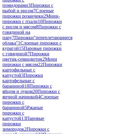
помидорами
3
Пирожки с
рыбой и рисом
7
Слоеные
пирожки розанчики
2
Мини-
пирожки с пхали
10
Пирожки
с рисом и мясом
8
Пирожки с
говядиной на
пару
7
Пирожки''переплетающиеся
облака''
1
Слоеные пирожки с
курагой
15
Паровые пирожки
с говядиной
7
Пирожки
цветик-семицветик
2
Мини
пирожки с мясом
22
Пирожки
картофильные с
капустой
3
Пирожки
картофельные с
бараниной
18
Пирожки с
яйцом и луком
20
Пирожки с
яичной начинкой
4
Слоеные
пирожки с
бараниной
5
Ржаные
пирожки с
капустой
13
Паровые
пирожки
зимородок
2
Пирожки с