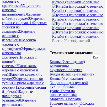
жареные с
Кутабы (пирожки) с зеленью
креветками
5
Хрустящие
жареные
Кутабы (пирожки) с зеленью
шампиньоны
2
Жареные
кабачки с луком
2
Жареные
Кутабы (пирожки) с зеленью
грибы с яйцами
11
Жареные
сосиски из
Кутабы (пирожки) с зеленью
сельдирея
2
Жареные
лепешки с
Кутабы (пирожки) с зеленью
черемшой
10
Маслята
Всего: 20 изображений
жареные с
картофелем
2
Фрикадельки
Тематические коллекции
жареные во
фритюре
9
Пирожки с
Еще
вишней
Блины (2-ое издание)
жареные
2
Баклажаны
Бабушкины
вкусности_обложка
жареные с чесноком и
Блюда из яиц (2-е издание)
зел
1
Жареные креветки с
Блины (3-е издание)
медом
2
Жареные сосиски
Энциклопедия русской
турция
2
Грибы жареные с
кухни_обложка
орехами
12
Жареные овощи
транс_Гости на
барбекю
2
Жареные
пороге_обложка
помидоры с
Морковь_Обложка
базиликом
8
Жареные
Горячие напитки_Обложка
рулетики из