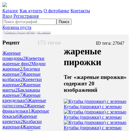
Каталог
Как купить
О фотобанке
Контакты
Вход
Регистрация
Поиск
Корзина пуста
Добавьте фотографии для заказа
Рецепт
175 тегов
ID тега: 27047
жареные
Жареные
помидоры
2
Креветки
пирожки
жареные фри
2
Мидии
жареные
2
Лисички
жареные
7
Жареные
Тег «жареные пирожки»
колбаски
2
Креветки
содержит 20
жареные
2
Жареные
изображений
манты
2
Баклажаны
жареные
7
Жареные
крендельки
5
Жареные
патиссоны
2
Жареные
Кутабы (пирожки) с зеленью
фрикадельки
1
Жареные
бекасы
6
Жареные
Кутабы (пирожки) с зеленью
креветки
2
Колбаски
жареные
4
Жареные
Кутабы (пирожки) с зеленью