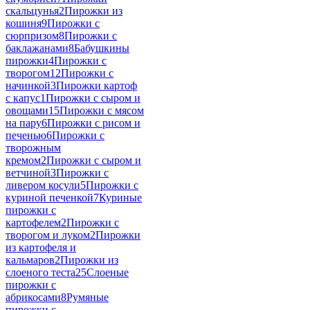
скальцунья
2
Пирожки из
кошиня
9
Пирожки с
сюрпризом
8
Пирожки с
баклажанами
8
Бабушкины
пирожки
4
Пирожки с
творогом
12
Пирожки с
начинкой
3
Пирожки картоф
с капус
1
Пирожки с сыром и
овощами
15
Пирожки с мясом
на пару
6
Пирожки с рисом и
печенью
6
Пирожки с
творожным
кремом
2
Пирожки с сыром и
ветчиной
3
Пирожки с
ливером косули
5
Пирожки с
куриной печенкой
7
Куриные
пирожки с
картофелем
2
Пирожки с
творогом и луком
2
Пирожки
из картофеля и
кальмаров
2
Пирожки из
слоеного теста
25
Слоеные
пирожки с
абрикосами
8
Румяные
пирожки с