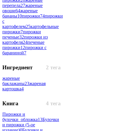
пирожки
20
жареные
перепела
27
жареные
овощи
64
жареные
бананы
10
пирожки
74
пирожки
с
картофелем
25
картофельные
пирожки
7
пирожки
печеные
32
пирожки из
картофеля
24
печеные
пирожки
12
пирожки с
бараниной
7
Ингредиент
2 тега
жареные
баклажаны
23
жареная
картошка
4
Книга
4 тега
Пирожки и
булочки_обложка
13
Булочки
и пирожки (5-ое
издание)
0
Булочки и