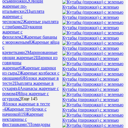
осьминожки
2
Овощи
жареные по-
Кутабы (пирожки) с зеленью
итальянски
2
Цыплята
жареные с
Кутабы (пирожки) с зеленью
чесноком
2
Жареные цыплята
с грибами
2
Цуккини
Кутабы (пирожки) с зеленью
жареные с
фенхелем
2
Жареные бананы
Кутабы (пирожки) с зеленью
с мороженым
8
Жареные яйца
с
Кутабы (пирожки) с зеленью
креветками
2
Маринованные
овощи жареные
2
Шарики из
Кутабы (пирожки) с зеленью
говядины
жареные
6
Жареные шарики
Кутабы (пирожки) с зеленью
из сыра
2
Жареные колбаски с
овощами
6
Яблоки жареные в
Кутабы (пирожки) с зеленью
тесте
2
Цыплята жареные в
сухарях
4
Ананасы жареные с
Кутабы (пирожки) с зеленью
ромом
4
Яйца жареные с
огурцом
2
Еще 145
Кутабы (пирожки) с зеленью
Яблоки жареные в тесте
-
4
Жареные трубочки с
Кутабы (пирожки) с зеленью
начинкой
19
Жареные
нектарины с
Кутабы (пирожки) с зеленью
фисташками
7
Помидоры