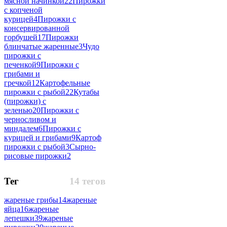
мясной начинкой
22
Пирожки
с копченой
курицей
4
Пирожки с
консервированной
горбушей
17
Пирожки
блинчатые жаренные
3
Чудо
пирожки с
печенкой
9
Пирожки с
грибами и
гречкой
12
Картофельные
пирожки с рыбой
22
Кутабы
(пирожки) с
зеленью
20
Пирожки с
черносливом и
миндалем
6
Пирожки с
курицей и грибами
9
Картоф
пирожки с рыбой
3
Сырно-
рисовые пирожки
2
Тег
14 тегов
жареные грибы
14
жареные
яйца
16
жареные
лепешки
39
жареные