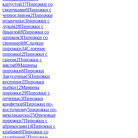
капустой
37
Пирожки со
сморчками
6
Пирожки с
черносливом
2
Пирожки
розанчики
3
пирожки с
луком
28
Пирожки с
брынзой
8
Пирожки со
шпиком
3
Пирожки со
свининой
8
Сладкие
пирожки
34
Слоеные
пирожки
2
Пирожки с
сыром
2
Пирожки с
мясом
9
Машины
пирожки
6
Пирожки
Закусочные
5
Пирожки
весенние
2
Пирожки
рыбки
12
Мамины
пирожки
29
Пирожки с
печенью
3
Пирожки
конфетки
6
Пирожки по-
восточному
5
пирожки по-
мексикански
25
Ореховые
пирожки
7
Пирожки с
абрикосами
14
Пирожки с
крабами
6
Пирожки со
скумбрией
7
Пирожки