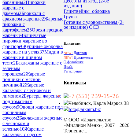
Десерты из ягод (2-ое
баранины
2
Пирожки
издание)
жареные с
Глинтвейны_обложка
джемом
2
Брокколи с
Груша
арахисом жареные
2
Жареные
Готовим с удовольствием (2-
пирожки с
ое издание) ОСЭ
картофелем
25
Орехи грецкие
жареные
4
Блинчатые
пирожки жареные во
Клиентам
фритюре
6
Куриные окорочка
жареные на углях
37
Мидии в
Договор
NEW!
жареные в пивном
Приложения
NEW!
О фотобанке
тесте
2
Баклажаны жареные с
Прайс
зеленым
Регистрация
горошком
2
Жареные
пончики с мясной
Контакты
начинкой
2
Жареные
кальмары с чесноком и
+7 (351) 239-15-26
лимоном
2
Бургеры жареные
под томатным
Челябинск, Карла Маркса 38
соусом
9
Овощи жареные под
foto@arkaim.biz
горчичным
соусом
2
Баклажаны жареные
© ООО «Издательство
с чесноком и
«Миллион Меню», 2007—2026
зеленью
10
Жареные
Терпение...
кальмары с соусом