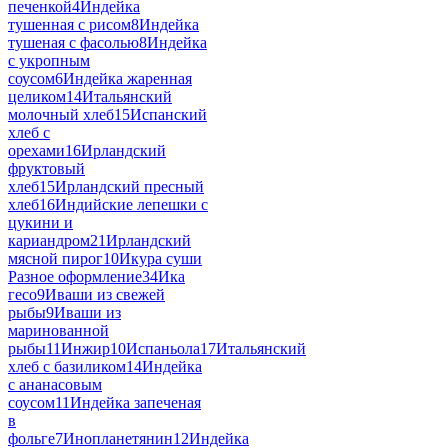
печенкой
4
Индейка
тушенная с рисом
8
Индейка
тушеная с фасолью
8
Индейка
с укропным
соусом
6
Индейка жаренная
целиком
14
Итальянский
молочный хлеб
15
Испанский
хлеб с
орехами
16
Ирландский
фруктовый
хлеб
15
Ирландский пресный
хлеб
16
Индийские лепешки с
цукини и
кариандром
21
Ирландский
мясной пирог
10
Икура суши
Разное оформление
34
Ика
гесо
9
Иваши из свежей
рыбы
9
Иваши из
маринованной
рыбы
11
Инжир
10
Испаньола
17
Итальянский
хлеб с базиликом
14
Индейка
с ананасовым
соусом
11
Индейка запеченая
в
фольге
7
Инопланетянин
12
Индейка