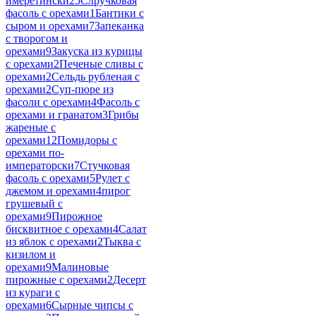
имеретински
25
Слручковая
фасоль с орехами
1
Бантики с
сыром и орехами
7
Запеканка
с творогом и
орехами
9
Закуска из курицы
с орехами
2
Печеные сливы с
орехами
2
Сельдь рубленая с
орехами
2
Суп-пюре из
фасоли с орехами
4
Фасоль с
орехами и гранатом
3
Грибы
жареные с
орехами
12
Помидоры с
орехами по-
императорски
7
Стучковая
фасоль с орехами
5
Рулет с
джемом и орехами
4
пирог
грушевый с
орехами
9
Пирожное
бисквитное с орехами
4
Салат
из яблок с орехами
2
Тыква с
кизилом и
орехами
9
Малиновые
пирожные с орехами
2
Десерт
из кураги с
орехами
6
Сырные чипсы с