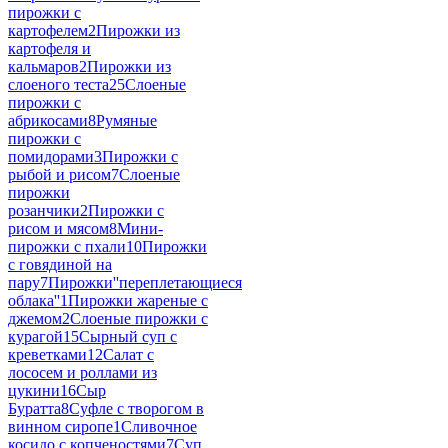
пирожки с
картофелем
2
Пирожки из
картофеля и
кальмаров
2
Пирожки из
слоеного теста
25
Слоеные
пирожки с
абрикосами
8
Румяные
пирожки с
помидорами
3
Пирожки с
рыбой и рисом
7
Слоеные
пирожки
розанчики
2
Пирожки с
рисом и мясом
8
Мини-
пирожки с пхали
10
Пирожки
с говядиной на
пару
7
Пирожки''переплетающиеся
облака''
1
Пирожки жареные с
джемом
2
Слоеные пирожки с
курагой
15
Сырный суп с
креветками
12
Салат с
лососем и роллами из
цукини
16
Сыр
Буратта
8
Суфле с творогом в
винном сиропе
1
Сливочное
косидо с копченостями
7
Суп