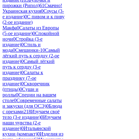
пирожки (Рипол)
61
Смачно!
Украинская кухня
0
Соусы (3-
е издание)
0
С пивом и к пиву
(2-ое издание)
Макфа
0
Салаты из Европы
(5-ое издание)
0
Спокойной
ночи
0
Стройка (3-е
издание)
0
Стиль и
мода
0
Смешинки-1
0
Самый
лёгкий путь к сердцу (2-ое
издание)
0
Самый лёгкий
путь к сердцу (3-е
издание)
0
Салаты к
празднику (7-ое
издание)
0
Скворечник
(птицы)
0
Суши и
роллы
0
Специи на вашем
столе
0
Современные салаты
и закуски (для ОСЭ)
0
Блюда
с орехами
218
Изучаем своё
тело (3-е издание)
0
Изучаем
наши чувства (2-е
издание)
0
Итальянской
кухни (компакт)
0
Изделия из