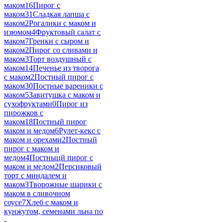
маком
16
Пирог с
маком
31
Сладкая лапша с
маком
2
Рогалики с маком и
изюмом
4
Фруктовый салат с
маком
7
Гренки с сыром и
маком
2
Пирог со сливами и
маком
3
Торт воздушный с
маком
14
Печенье из творога
с маком
2
Постный пирог с
маком
30
Постные вареники с
маком
5
Завитушка с маком и
сухофруктами
0
Пирог из
пирожков с
маком
18
Постный пирог
маком и медом
6
Рулет-кекс с
маком и орехами
2
Постный
пирог с маком и
медом
4
Постныцй пирог с
маком и медом
2
Персиковый
торт с миндалем и
маком
3
Творожные шарики с
маком в сливочном
соусе
7
Хлеб с маком и
кунжутом, семенами льна по
-