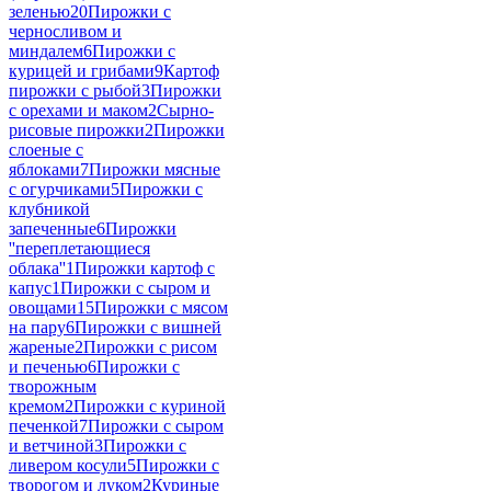
зеленью
20
Пирожки с
черносливом и
миндалем
6
Пирожки с
курицей и грибами
9
Картоф
пирожки с рыбой
3
Пирожки
с орехами и маком
2
Сырно-
рисовые пирожки
2
Пирожки
слоеные с
яблоками
7
Пирожки мясные
с огурчиками
5
Пирожки с
клубникой
запеченные
6
Пирожки
''переплетающиеся
облака''
1
Пирожки картоф с
капус
1
Пирожки с сыром и
овощами
15
Пирожки с мясом
на пару
6
Пирожки с вишней
жареные
2
Пирожки с рисом
и печенью
6
Пирожки с
творожным
кремом
2
Пирожки с куриной
печенкой
7
Пирожки с сыром
и ветчиной
3
Пирожки с
ливером косули
5
Пирожки с
творогом и луком
2
Куриные