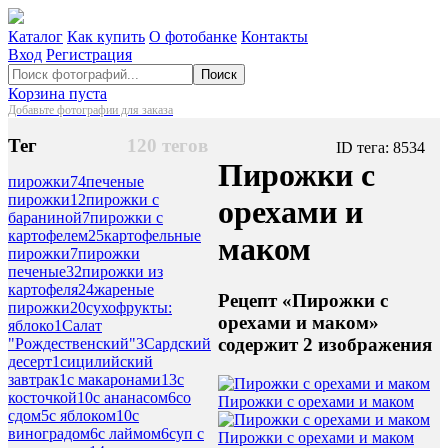
Каталог
Как купить
О фотобанке
Контакты
Вход
Регистрация
Поиск
Корзина пуста
Добавьте фотографии для заказа
Тег
120 тегов
ID тега: 8534
Пирожки с
пирожки
74
печеные
пирожки
12
пирожки с
орехами и
бараниной
7
пирожки с
картофелем
25
картофельные
маком
пирожки
7
пирожки
печеные
32
пирожки из
картофеля
24
жареные
Рецепт «Пирожки с
пирожки
20
сухофрукты:
орехами и маком»
яблоко
1
Салат
содержит 2 изображения
"Рождественский"
3
Сардский
десерт
1
сицилийский
завтрак
1
с макаронами
13
с
косточкой
10
с ананасом
6
со
Пирожки с орехами и маком
сдом
5
с яблоком
10
с
виноградом
6
с лаймом
6
суп с
Пирожки с орехами и маком