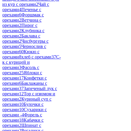
из кур с орехами
2
Чай с
орехами
4
Печенье с
орехами
6
Форшмак с
орехами
2
Ветчина с
орехами
2
Пирог с
орехами
2
Клубника с
орехами
2
Баклава с
орехами
2
Чисбургеры с
орехами
5
Чернослив с
орехами
60
Кюкю с
орехами
8
хлеб с орехами
37
С-
к с курицей и
орехами
3
Фасоль с
орехами
25
Яблоки с
орехами
17
Конфетки с
орехами
6
Баклажаны с
орехами
37
Запеченый лук с
орехами
12
Тор с изюмом и
орехами
2
Куриный суп с
орехами
10
Булочки с
орехами
10
Сухарики с
орехами -
4
Форель с
орехами
18
Кабачки с
орехами
2
Шпинат с
орехами
2
Рогалики с