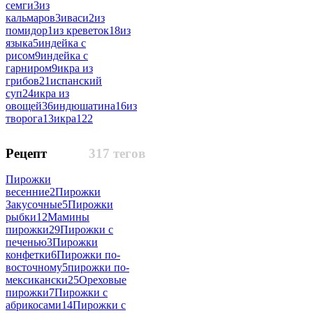
семги
3
из
кальмаров
3
иваси
2
из
помидор
1
из креветок
18
из
языка
5
индейка с
рисом
9
индейка с
гарниром
9
икра из
грибов
21
испанский
суп
24
икра из
овощей
36
индюшатина
16
из
творога
13
икра
122
Рецепт
317 тегов
Пирожки
весенние
2
Пирожки
Закусочные
5
Пирожки
рыбки
12
Мамины
пирожки
29
Пирожки с
печенью
3
Пирожки
конфетки
6
Пирожки по-
восточному
5
пирожки по-
мексикански
25
Ореховые
пирожки
7
Пирожки с
абрикосами
14
Пирожки с