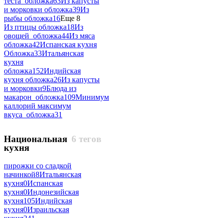
теста_обложка
63
Из капусты
и морковки обложка
39
Из
рыбы обложка
16
Еще 8
Из птицы обложка
18
Из
овощей_обложка
44
Из мяса
обложка
42
Испанская кухня
Обложка
33
Итальянская
кухня
обложка
152
Индийская
кухня обложка
26
Из капусты
и морковки
9
Блюда из
макарон_обложка
109
Минимум
каллорий максимум
вкуса_обложка
31
Национальная
6 тегов
кухня
пирожки со сладкой
начинкой
8
Итальянская
кухня
0
Испанская
кухня
0
Индонезийская
кухня
105
Индийская
кухня
0
Израильская