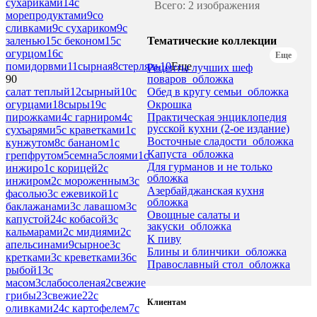
сухариками
14
с
Всего: 2 изображения
морепродуктами
9
со
сливками
9
с сухариком
9
с
Тематические коллекции
заленью
15
с беконом
15
с
огурцом
16
с
Еще
помидорвми
11
сырная
8
стерлядь
10
Еще
Рецепты лучших шеф
поваров_обложка
90
Обед в кругу семьи_обложка
салат теплый
12
сырный
10
с
Окрошка
огурцами
18
сыры
19
с
Практическая энциклопедия
пирожками
4
с гарниром
4
с
русской кухни (2-ое издание)
сухъарями
5
с краветками
1
с
Восточные сладости_обложка
кунжутом
8
с бананом
1
с
Капуста_обложка
грепфрутом
5
семна
5
слоями
1
с
Для гурманов и не только
инжиро
1
с корицей
2
с
обложка
инжиром
2
с мороженным
3
с
Азербайджанская кухня
фасолью
3
с ежевикой
1
с
обложка
баклажанами
3
с лавашом
3
с
Овощные салаты и
капустой
24
с кобасой
3
с
закуски_обложка
кальмарами
2
с мидиями
2
с
К пиву
апельсинами
9
сырное
3
с
Блины и блинчики_обложка
кретками
3
с креветками
36
с
Православный стол_обложка
рыбой
13
с
масом
3
слабосоленая
2
свежие
грибы
23
свежие
22
с
Клиентам
оливками
24
с картофелем
7
с