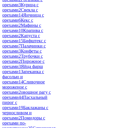
орехами
3
Курица с
орехами
2
Свекла с
орехами
14
Яичница с
орехами
6
Кекс с
орехами
2
Мафины с
орехами
10
Крапива с
орехами
2
Капуста с
орехами
15
Бифштекс с
орехами
7
Палачинки с
орехами
3
Конфеты с
орехами
2
Трубочки с
орехами
2
Пирожное с
орехами
3
Яйца фарш
орехами
1
Запеканка с
фасолью и
орехами
14
Сливочное
мороженое с
орехами
2
овощное рагу с
орехами
44
Пасхальный
пирог с
орехами
19
Баклажаны с
черносливом и
орехами
2
Помидоры с
орехами по-