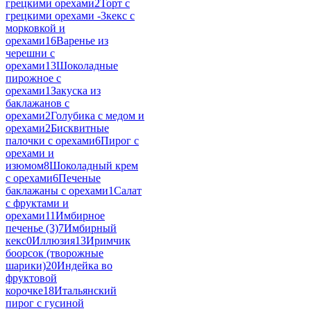
грецкими орехами
2
Торт с
грецкими орехами -
3
кекс с
морковкой и
орехами
16
Варенье из
черешни с
орехами
13
Шоколадные
пирожное с
орехами
1
Закуска из
баклажанов с
орехами
2
Голубика с медом и
орехами
2
Бисквитные
палочки с орехами
6
Пирог с
орехами и
изюмом
8
Шоколадный крем
с орехами
6
Печеные
баклажаны с орехами
1
Салат
с фруктами и
орехами
11
Имбирное
печенье (3)
7
Имбирный
кекс
0
Иллюзия
13
Иримчик
боорсок (творожные
шарики)
20
Индейка во
фруктовой
корочке
18
Итальянский
пирог с гусиной