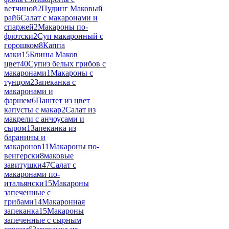
ветчиной
2
Пудинг Маковый
рай
6
Салат с макаронами и
спаржей
2
Макароны по-
флотски
2
Суп макаронный с
горошком
8
Каппа
маки
15
Блины Маков
цвет
40
Супиз белых грибов с
макаронами
1
Макароны с
тунцом
2
Запеканка с
макаронами и
фаршем
6
Паштет из цвет
капусты с макар
2
Салат из
макрели с анчоусами и
сыром
1
Запеканка из
баранины и
макаронов
11
Макароны по-
венгерски
8
маковые
завитушки
47
Салат с
макаронами по-
итальянски
15
Макароны
запеченные с
грибами
14
Макаронная
запеканка
15
Макароны
запеченные с сырным