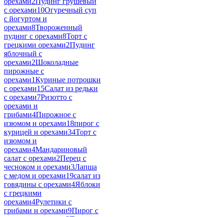
орехами
2
Пудинг грушевый
с орехами
10
Огуречный суп
с йогуртом и
орехами
8
Твороженный
пудинг с орехами
8
Торт с
грецкими орехами
2
Пудинг
яблочный с
орехами
2
Шоколадные
пирожные с
орехами
1
Куриные потрошки
с орехами
15
Салат из редьки
с орехами
7
Ризотто с
орехами и
грибами
4
Пирожное с
изюмом и орехами
18
пирог с
курицей и орехами
34
Торт с
изюмом и
орехами
4
Мандариновый
салат с орехами
2
Перец с
чесноком и орехами
3
Лапша
с медом и орехами
19
салат из
говядины с орехами
4
Яблоки
с грецкими
орехами
4
Рулетики с
грибами и орехами
9
Пирог с