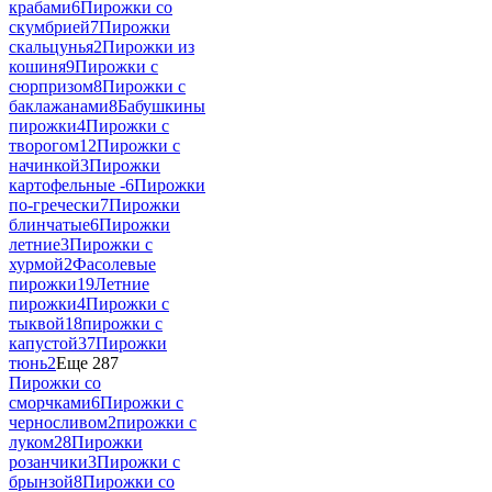
крабами
6
Пирожки со
скумбрией
7
Пирожки
скальцунья
2
Пирожки из
кошиня
9
Пирожки с
сюрпризом
8
Пирожки с
баклажанами
8
Бабушкины
пирожки
4
Пирожки с
творогом
12
Пирожки с
начинкой
3
Пирожки
картофельные -
6
Пирожки
по-гречески
7
Пирожки
блинчатые
6
Пирожки
летние
3
Пирожки с
хурмой
2
Фасолевые
пирожки
19
Летние
пирожки
4
Пирожки с
тыквой
18
пирожки с
капустой
37
Пирожки
тюнь
2
Еще 287
Пирожки со
сморчками
6
Пирожки с
черносливом
2
пирожки с
луком
28
Пирожки
розанчики
3
Пирожки с
брынзой
8
Пирожки со