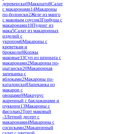
деревенски
0
Маккиато
8
Салат
с макаронами
14
Макароны
по-болонски
2
Желе из манго
с маковым соусом
3
Горбуша с
макаронами
10
Пудинг из
мака
5
Салат из макаронных
изделий с
укропом
6
Макароны с
креветкам и
брокколи
8
Коржы
маковые
33
Суп из шпината с
макаронами
2
Макароны по-
цыгански
20
Макаронная
запеканка с
яблоками
2
Макароны по-
каталонски
8
Запеканка из
макарон с
овощами
9
Макрурус
жаренный с баклажанами и
цуккини
13
Макароны с
фасолью
2
Торт маковый
-
3
Летний десерт с
макаронами
4
Макароны с
сосисками
2
Макаронный
салат с цветной