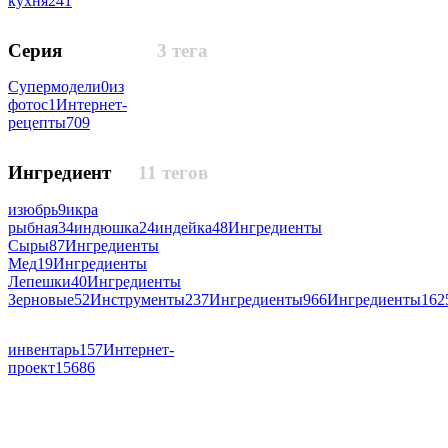
кухня
241
Серия
3 тега
Супермодели
0
из
фотос
1
Интернет-
рецепты
709
Ингредиент
11 тегов
изюбрь
9
икра
рыбная
34
индюшка
24
индейка
48
Ингредиенты
Сыры
87
Ингредиенты
Мед
19
Ингредиенты
Лепешки
40
Ингредиенты
Зерновые
52
Инструменты
237
Ингредиенты
966
Ингредиенты
162
инвентарь
157
Интернет-
проект
15686