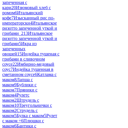
запеченная с
кари
20
Изюмовый хлеб с
ромом
6
Итальянский
кофе
7
Изысканный рис по-
императорски
4
Итальянское
ризотто запеченной уткой и
грибами_2
13
Итальянское
ризотто запеченной уткой и
грибами
5
Икра из
запеченных
овощей
15
Индейка тушеная с
грибами в сливочном
соусе
22
Имбирно-медовый
соус
7
Индейка тушенная в
сметанном соусе
6
Катлама с
маком
8
Лапша с
маком
9
Бублики с
маком
7
Пряники с
маком
4
Рулетс
маком
2
Штрудель с
маком
10
Треугольнички с
маком
2
Струдель с
маком
5
Булка с маком
5
Рулет
с маком =
6
Плюшки с
маком
6
Бантики с