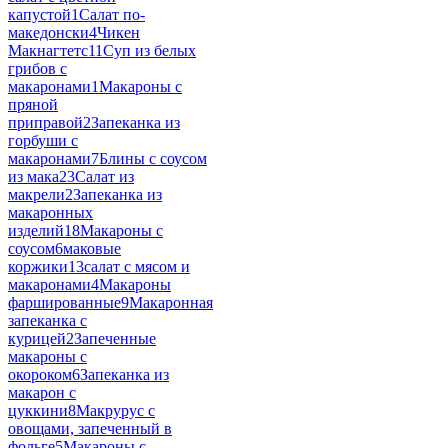
капустой
1
Салат по-
македонски
4
Чикен
Макнагтетс
11
Суп из белых
грибов с
макаронами
1
Макароны с
пряной
приправой
2
Запеканка из
горбуши с
макаронами
7
Блины с соусом
из мака
23
Салат из
макрели
2
Запеканка из
макаронных
изделий
18
Макароны с
соусом
6
маковые
коржики
13
салат с мясом и
макаронами
4
Макароны
фаршированные
9
Макаронная
запеканка с
курицей
2
Запеченные
макароны с
окороком
6
Запеканка из
макарон с
цуккини
8
Макрурус с
овощами, запеченный в
фольге
5
Макароны с