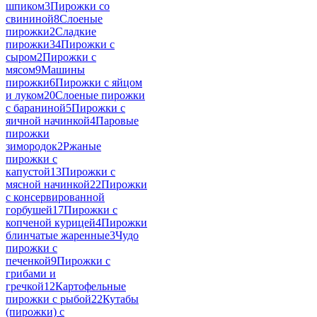
шпиком
3
Пирожки со
свининой
8
Слоеные
пирожки
2
Сладкие
пирожки
34
Пирожки с
сыром
2
Пирожки с
мясом
9
Машины
пирожки
6
Пирожки с яйцом
и луком
20
Слоеные пирожки
с бараниной
5
Пирожки с
яичной начинкой
4
Паровые
пирожки
зимородок
2
Ржаные
пирожки с
капустой
13
Пирожки с
мясной начинкой
22
Пирожки
с консервированной
горбушей
17
Пирожки с
копченой курицей
4
Пирожки
блинчатые жаренные
3
Чудо
пирожки с
печенкой
9
Пирожки с
грибами и
гречкой
12
Картофельные
пирожки с рыбой
22
Кутабы
(пирожки) с