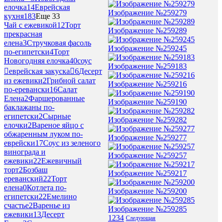
елочка
14
Еврейская
Изображение №259279
кухня
183
Еще 33
Чай с ежевикой
12
Торт
Изображение №259289
прекрасная
елена
3
Стручковая фасоль
Изображение №259245
по-египетски
4
Торт
Новогодняя елочка
40
соус
Изображение №259183
еврейская закуска
6
Десерт
из ежевики
2
Грибной салат
Изображение №259216
по-еревански
16
Салат
Елена
2
Фаршерованные
Изображение №259190
баклажаны по-
египетски
2
Сырные
Изображение №259282
елочки
2
Вареное яйцо с
обжаренным луком по-
Изображение №259277
еврейски
17
Соус из зеленого
винограда и
Изображение №259257
ежевики
22
Ежевичный
торт
2
Бозбаш
Изображение №259217
ереванский
22
Торт
елена
0
Котлета по-
Изображение №259200
египетски
22
Емелино
счастье
2
Варенье из
Изображение №259285
ежевики
13
Десерт
1
2
3
4
Следующая