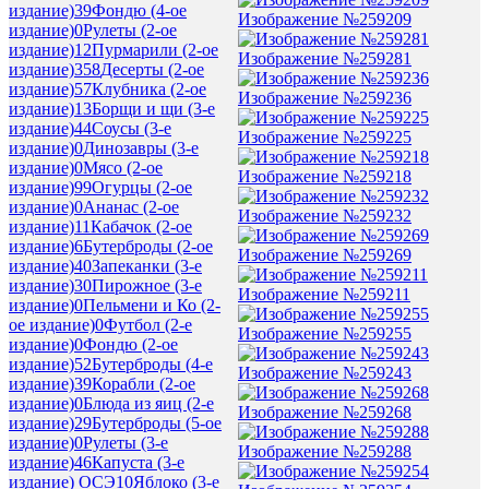
издание)
39
Фондю (4-ое
Изображение №259209
издание)
0
Рулеты (2-ое
издание)
12
Пурмарили (2-ое
Изображение №259281
издание)
358
Десерты (2-ое
издание)
57
Клубника (2-ое
Изображение №259236
издание)
13
Борщи и щи (3-е
издание)
44
Соусы (3-е
Изображение №259225
издание)
0
Динозавры (3-е
издание)
0
Мясо (2-ое
Изображение №259218
издание)
99
Огурцы (2-ое
издание)
0
Ананас (2-ое
Изображение №259232
издание)
11
Кабачок (2-ое
издание)
6
Бутерброды (2-ое
Изображение №259269
издание)
40
Запеканки (3-е
издание)
30
Пирожное (3-е
Изображение №259211
издание)
0
Пельмени и Ко (2-
ое издание)
0
Футбол (2-е
Изображение №259255
издание)
0
Фондю (2-ое
издание)
52
Бутерброды (4-е
Изображение №259243
издание)
39
Корабли (2-ое
издание)
0
Блюда из яиц (2-е
Изображение №259268
издание)
29
Бутерброды (5-ое
издание)
0
Рулеты (3-е
Изображение №259288
издание)
46
Капуста (3-е
издание) ОСЭ
10
Яблоко (3-е