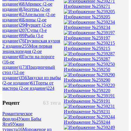
издание)
68
Абрикос (2-ое
Изображение №259271
издание)
8
Десетры (2-ое
издание)
62
Апельсин (2-ое
Изображение №259205
издание)
6
Блины (2-ое
издание)
29
Фуршет (2-ое
Изображение №259234
издание)
207
Супы (3-е
издание)
99
Рыба (3-е
Изображение №259197
издание)
76
Грузинская кухня
2 издание
255
Моя первая
Изображение №259215
энциклопедия (2-ое
издание)
0
Гости на пороге
Изображение №259287
(16-ое
издание)
173
Праздничный
Изображение №259250
стол (12-ое
издание)
356
Закуски из рыбы
Изображение №259290
(2-ое издание)
61
Торты от
мастера (2-ое издание)
224
Изображение №259220
Изображение №259191
Рецепт
63 тега
Изображение №259231
Романтическое
фондю
4
Ужин Бабы
Изображение №259244
Яги
9
Ужин
туриста
16
Мороженое из