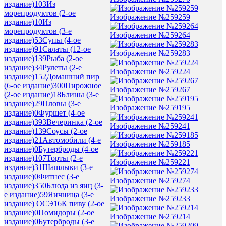
издание)
103
Из
морепродуктов (2-ое
Изображение №259259
издание)
10
Из
морепродуктов (3-е
Изображение №259264
издание)
53
Супы (4-ое
издание)
91
Салаты (12-ое
Изображение №259283
издание)
139
Рыба (2-ое
издание)
34
Рулеты (2-е
Изображение №259224
издание)
152
Домашний пир
(6-ое издание)
300
Пирожное
Изображение №259267
(2-ое издание)
18
Блины (3-е
издание)
29
Пловы (3-е
Изображение №259195
издание)
0
Фуршет (4-ое
издание)
393
Вечеринка (2-ое
Изображение №259241
издание)
139
Соусы (2-ое
издание)
21
Автомобили (4-е
Изображение №259185
издание)
0
Бутерброды (4-ое
издание)
107
Торты (2-е
Изображение №259221
издание)
31
Шашлыки (3-е
издание)
0
Фитнес (3-е
Изображение №259274
издание)
350
Блюда из яиц (3-
е издание)
59
Яичница (3-е
Изображение №259233
издание) ОСЭ
16
К пиву (2-ое
издание)
0
Помидоры (2-ое
Изображение №259214
издание)
0
Бутерброды (3-е