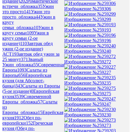
издание)
202
Романтические
встречи_обложка
35
Ужин
Изображение №259306
это просто
141
Ужин это
просто_обложка
44
Ужин в
Изображение №259299
кругу
семьи_обложка
10
Ужин в
Изображение №259193
кругу семьи
109
Ужин в
кругу семьи (2-ое
Изображение №259196
издание)
110
Завтрак обед
ужин (2-ое издание)
Изображение №259240
АСТ
19
Завтрак обед ужин за
25 минут
371
Званый
Изображение №259272
Ужин_обложка
55
Современная
Европа
1093
Салаты из
Изображение №259227
Европы
656
Европейская
кухня (для Абсолют-
Изображение №259235
банка)
343
Салаты из Европы
(5-ое издание)
0
Европейская
Изображение №259275
кухня
3539
Современной
Европы_обложка
57
Салаты
Изображение №259247
из
Европы_обложка
15
Еврейская
Изображение №259230
кухня
1912
Обед по-
европейски
152
Греческая
Изображение №259273
кухня (Обед по-