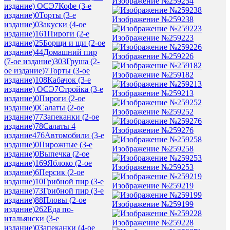
Изображение №259254
издание) ОСЭ
7
Кофе (3-е
издание)
0
Торты (3-е
Изображение №259238
издание)
0
Закуски (4-ое
издание)
161
Пироги (2-е
Изображение №259223
издание)
25
Борщи и щи (2-ое
издание)
44
Домашний пир
Изображение №259226
(7-ое издание)
303
Груша (2-
ое издание)
7
Торты (3-ое
Изображение №259182
издание)
108
Кабачок (3-е
издание) ОСЭ
7
Стройка (3-е
Изображение №259213
издание)
0
Пироги (2-ое
издание)
0
Салаты (2-ое
Изображение №259252
издание)
77
Запеканки (2-ое
издание)
78
Салаты 4
Изображение №259276
издание
476
Автомобили (3-е
издание)
0
Пирожные (3-е
Изображение №259258
издание)
0
Выпечка (2-ое
издание)
169
Яблоко (2-ое
Изображение №259253
издание)
6
Персик (2-ое
издание)
10
Грибной пир (3-е
Изображение №259219
издание)
73
Грибной пир (3-е
издание)
88
Пловы (2-ое
Изображение №259199
издание)
262
Еда по-
итальянски (3-е
Изображение №259228
издание)
0
Запеканки (4-ое