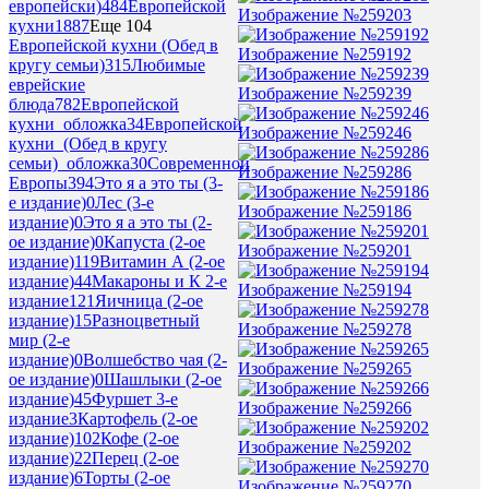
европейски)
484
Европейской
Изображение №259203
кухни
1887
Еще 104
Европейской кухни (Обед в
Изображение №259192
кругу семьи)
315
Любимые
еврейские
Изображение №259239
блюда
782
Европейской
кухни_обложка
34
Европейской
Изображение №259246
кухни_(Обед в кругу
семьи)_обложка
30
Современной
Изображение №259286
Европы
394
Это я а это ты (3-
е издание)
0
Лес (3-е
Изображение №259186
издание)
0
Это я а это ты (2-
ое издание)
0
Капуста (2-ое
Изображение №259201
издание)
119
Витамин А (2-ое
издание)
44
Макароны и К 2-е
Изображение №259194
издание
121
Яичница (2-ое
издание)
15
Разноцветный
Изображение №259278
мир (2-е
издание)
0
Волшебство чая (2-
Изображение №259265
ое издание)
0
Шашлыки (2-ое
издание)
45
Фуршет 3-е
Изображение №259266
издание
3
Картофель (2-ое
издание)
102
Кофе (2-ое
Изображение №259202
издание)
22
Перец (2-ое
издание)
6
Торты (2-ое
Изображение №259270