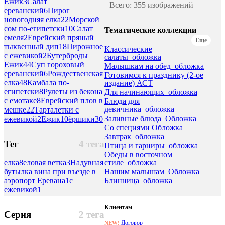
Ежик
3
Салат
Всего: 355 изображений
ереванский
6
Пирог
новогодняя елка
22
Морской
сом по-египетски
10
Салат
Тематические коллекции
емеля
2
Еврейский пряный
Еще
тыквенный дип
18
Пирожное
Классические
с ежевикой
2
Бутерброды
салаты_обложка
Ежик
44
Суп гороховый
Малышкам на обед_обложка
ереванский
6
Рождественская
Готовимся к празднику (2-ое
елка
48
Камбала по-
издание) АСТ
египетски
8
Рулеты из бекона
Для начинающих_обложка
с емотаке
8
Еврейский плов в
Блюда для
девичника_обложка
мешке
22
Тарталетки с
Заливные блюда_Обложка
ежевикой
2
Ежик
10
ёршики
30
Со специями Обложка
Завтрак_обложка
Тег
4 тега
Птица и гарниры_обложка
Обеды в восточном
стиле_обложка
елка
8
еловая ветка
3
Надувная
Нашим малышам_Обложка
бутылка вина при въезде в
Блинница_обложка
аэропорт Еревана
1
с
ежевикой
1
Клиентам
Серия
2 тега
Договор
NEW!