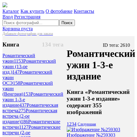
Каталог
Как купить
О фотобанке
Контакты
Вход
Регистрация
Поиск
Корзина пуста
Добавьте фотографии для заказа
Книга
134 тега
ID тега: 2610
Романтический
Романтический
ужин
1153
Романтический
ужин 1-3-е
ужин (13-ое
изд.)
147
Романтический
издание
ужин
ОСЭ
158
Романтический
ужин
Книга «Романтический
(Венгрия)
153
Романтический
ужин 1-3-е издание»
ужин 1-3-е
содержит 355
издание
437
Романтическая
встреча
275
Романтическая
изображений
встреча (2-ое
издание)
186
Романтические
1
2
3
4
Следующая
встречи
1127
Романтические
встречи (2-ое
Изображение №259303