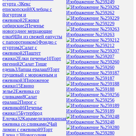
Изображение №259249
егурта -
3
Кекс
епископский
8
Хлебцы с
Изображение №259262
йогуртом и
ежевикой
2
Ежики
Изображение №259229
сибирские
2
Печенье
новогоднее мерцающие
Изображение №259263
елки
9
Щи из свежей еапусты
с папоротником
1
Фондю с
Изображение №259212
егуртом
2
Салат с
ежевикой
2
Паштет
Изображение №259207
ежики
2
Елки печенье
10
Торт
евгений
2
Салат Тише
Изображение №259260
едешь
3
Лапша ералаш
9
Торт
грушевый с мороженым и
Изображение №259187
ежевикой
3
Пироженое
ежики
15
Евино
Изображение №259188
зелье
2
Ежевика со
сливками
8
Салат
Изображение №259256
ералаш
2
Пирог с
ежевикой
6
Печенье
Изображение №259189
ежики
15
Бутерброд
Елочка
32
Карамелизированная
Изображение №259248
ежевика со сливками
2
Чай
лимон с ежевикой
9
Торт
Изображение №259280
Елена =
3
Новогодняя