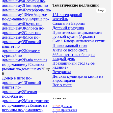
домашнему
4
Сосиски по-
Тематические коллекции
домашнему
2
Помидоры по-
домашнему
4
Бутерброды по-
Еще
домашнему
13
New/жаркое
131 легендарный
коктейль
по-домашнему
0
Курица по-
Салаты из Европы
домашнему
4
Окунь по-
Детский праздник
домашнему
3
Колбаса по-
Практическая энциклопедия
домашнему
2
Салат по-
русской кухни (Аркаим)
домашнему
4
Мясо по-
О-ла!_Блюда испанской кухни
домашнему
35
Говяжий
Православный стол
паштет по
Хиты со всего света
домашнему
2
Жаркое с
365 аппетитных блюд на
курицей по
каждый день
домашнему
2
Рыба солёная
Праздничный стол (2-ое
по-домашнему
7
Солянка
издание)
рыбная по-домашнему
2
Еще
Вечеринка
6
Детская кулинарная книга на
Донер в пите по-
вироспирали
домашнему
13
Говяжий
Все о тесте
паштет по-
домашнему
2
Яичная
похлебка по-
Клиентам
домашнему
2
Мясо тушеное
по-домашнему
2
Кольцо из
Договор
NEW!
ветчины по-домашнему
Приложения
NEW!