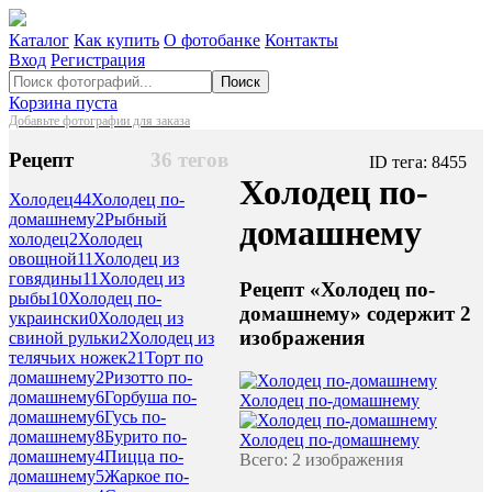
Каталог
Как купить
О фотобанке
Контакты
Вход
Регистрация
Поиск
Корзина пуста
Добавьте фотографии для заказа
Рецепт
36 тегов
ID тега: 8455
Холодец по-
Холодец
44
Холодец по-
домашнему
2
Рыбный
домашнему
холодец
2
Холодец
овощной
11
Холодец из
говядины
11
Холодец из
Рецепт «Холодец по-
рыбы
10
Холодец по-
домашнему» содержит 2
украински
0
Холодец из
изображения
свиной рульки
2
Холодец из
телячьих ножек
21
Торт по
домашнему
2
Ризотто по-
домашнему
6
Горбуша по-
Холодец по-домашнему
домашнему
6
Гусь по-
домашнему
8
Бурито по-
Холодец по-домашнему
домашнему
4
Пицца по-
Всего: 2 изображения
домашнему
5
Жаркое по-