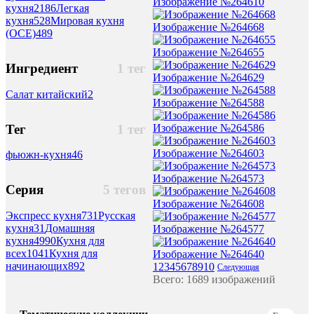
Изображение №264610
кухня
2186
Легкая
кухня
528
Мировая кухня
Изображение №264668
(ОСЕ)
489
Изображение №264655
Ингредиент
1 тег
Изображение №264629
Салат китайский
2
Изображение №264588
Тег
1 тег
Изображение №264586
Изображение №264603
фьюжн-кухня
46
Изображение №264573
Серия
5 тегов
Изображение №264608
Экспресс кухня
731
Русская
кухня
31
Домашняя
Изображение №264577
кухня
4990
Кухня для
всех
1041
Кухня для
Изображение №264640
начинающих
892
1
2
3
4
5
6
7
8
9
10
Следующая
Всего: 1689 изображений