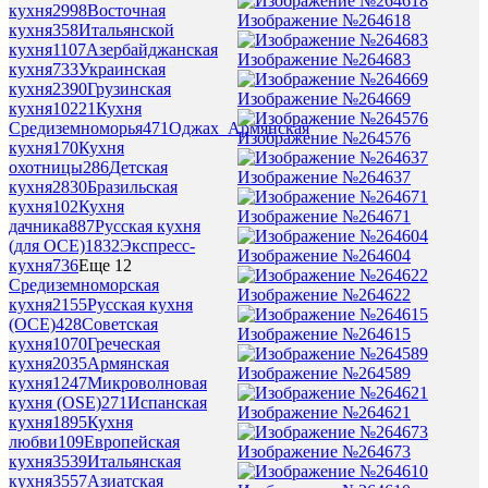
кухня
2998
Восточная
Изображение №264618
кухня
358
Итальянской
кухня
1107
Азербайджанская
Изображение №264683
кухня
733
Украинская
кухня
2390
Грузинская
Изображение №264669
кухня
10221
Кухня
Средиземноморья
471
Оджах_Армянская
Изображение №264576
кухня
170
Кухня
охотницы
286
Детская
Изображение №264637
кухня
2830
Бразильская
кухня
102
Кухня
Изображение №264671
дачника
887
Русская кухня
(для ОСЕ)
1832
Экспресс-
Изображение №264604
кухня
736
Еще 12
Средиземноморская
Изображение №264622
кухня
2155
Русская кухня
(ОСЕ)
428
Советская
Изображение №264615
кухня
1070
Греческая
кухня
2035
Армянская
Изображение №264589
кухня
1247
Микроволновая
кухня (OSE)
271
Испанская
Изображение №264621
кухня
1895
Кухня
любви
109
Европейская
Изображение №264673
кухня
3539
Итальянская
кухня
3557
Азиатская