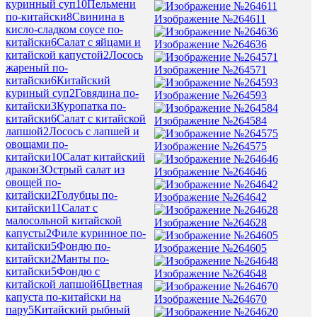
куринный суп
10
Пельмени
по-китайски
8
Свинина в
Изображение №264611
кисло-сладком соусе по-
китайски
6
Салат с яйцами и
Изображение №264636
китайской капустой
2
Лосось
жареный по-
Изображение №264571
китайски
6
Китайский
куриный суп
2
Говядина по-
Изображение №264593
китайски
3
Куропатка по-
китайски
6
Салат с китайской
Изображение №264584
лапшой
2
Лосось с лапшей и
овощами по-
Изображение №264575
китайски
10
Салат китайский
дракон
3
Острый салат из
Изображение №264646
овощей по-
китайски
2
Голубцы по-
Изображение №264642
китайски
11
Салат с
малосольной китайской
Изображение №264628
капусты
2
Филе куринное по-
китайски
5
Фондю по-
Изображение №264605
китайски
2
Манты по-
китайски
5
Фондю с
Изображение №264648
китайской лапшой
6
Цветная
капуста по-китайски на
Изображение №264670
пару
5
Китайский рыбный