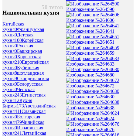
50 тегов
Изображение №264590
Национальная кухня
Изображение №264606
Китайская
кухня
0
Французская
Изображение №264641
кухня
0
Датская
кухня
100
Корейская
Изображение №264651
кухня
0
Русская
кухня
0
Башкирская
Изображение №264659
кухня
0
Хорватская
кухня
210
Европейская
Изображение №264633
кухня
0
Кубинская
кухня
8
шотландская
Изображение №264680
кухня
9
Скандинавская
кухня
0
Белорусская
Изображение №264672
кухня
0
Чешская
кухня
243
Египетская
Изображение №264630
кухня
12
Кухня
Бирмы
173
Австралийская
Изображение №264638
кухня
411
Славянская
кухня
0
Болгарская
Изображение №264624
кухня
479
Чилийская
кухня
0
Израильская
Изображение №264676
кухня
241
Латвийская