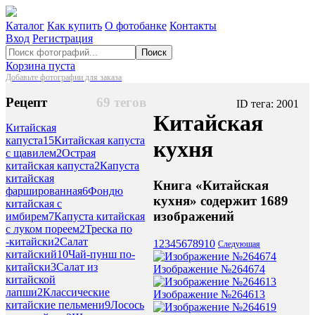
Каталог
Как купить
О фотобанке
Контакты
Вход
Регистрация
Поиск
Корзина пуста
Добавьте фотографии для заказа
Рецепт
69 тегов
ID тега: 2001
Китайская
Китайская
капуста
15
Китайская капуста
кухня
с щавилем
2
Острая
китайская капуста
2
Капуста
китайская
Книга «Китайская
фаршированная
6
Фондю
кухня» содержит 1689
китайская с
изображений
имбирем
7
Капуста китайская
с луком пореем
2
Треска по
-китайски
2
Салат
1
2
3
4
5
6
7
8
9
10
Следующая
китайский
10
Чай-пунш по-
китайски
3
Салат из
Изображение №264674
китайской
лапши
2
Классические
Изображение №264613
китайские пельмени
9
Лосось