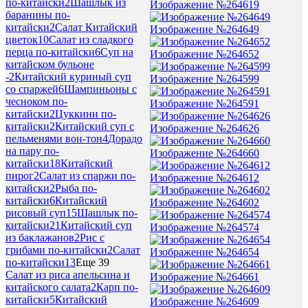
по-китайски
2
Шашлык из
Изображение №264619
баранины по-
китайски
2
Салат Китайский
Изображение №264649
цветок
10
Салат из сладкого
перца по-китайски
6
Суп на
Изображение №264652
китайском бульоне
-
2
Китайский куриный суп
Изображение №264599
со спаржей
6
Шампиньоны с
чесноком по-
Изображение №264591
китайски
2
Цуккини по-
китайски
2
Китайский суп с
Изображение №264626
пельменями вон-тон
4
Дорадо
на пару по-
Изображение №264660
китайски
18
Китайский
пирог
2
Салат из спаржи по-
Изображение №264612
китайски
2
Рыба по-
китайски
6
Китайский
Изображение №264602
рисовый суп
15
Шашлык по-
китайски
21
Китайский суп
Изображение №264574
из баклажанов
2
Рис с
грибами по-китайски
2
Салат
Изображение №264654
по-китайски
13
Еще 39
Салат из риса апельсина и
Изображение №264661
китайского салата
2
Карп по-
китайски
5
Китайский
Изображение №264609