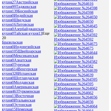
кухня
27
Австрийская
Изображение №264616
кухня
99
Таджикская
кухня
139
Боснийская
Изображение №264598
кухня
0
Индийская
кухня
0
Шведская
Изображение №264650
кухня
16
Литовская
кухня
0
Азербайджанская
Изображение №264645
кухня
0
Тайская кухня
13
Еще
20
Изображение №264592
Бразильская
кухня
0
Индонезийская
Изображение №264675
кухня
105
Швейцарская
кухня
0
Мексиканская
Изображение №264644
кухня
0
Азиатская
кухня
0
Турецкая
Изображение №264582
кухня
614
Венгерская
кухня
328
Испанская
Изображение №264639
кухня
0
Шотландаская
кухня
0
Молдавская
Изображение №264595
кухня
0
Американская
кухня
463
Туркменская
Изображение №264662
кухня
13
Восточная
кухня
0
Итальянская
Изображение №264656
кухня
0
Эстонская
кухня
15
Немецкая
Изображение №264664