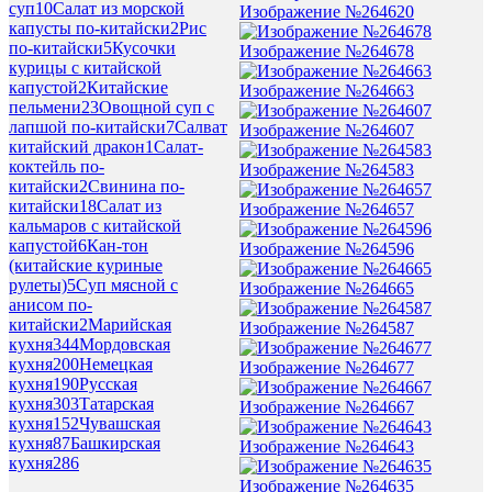
суп
10
Салат из морской
Изображение №264620
капусты по-китайски
2
Рис
по-китайски
5
Кусочки
Изображение №264678
курицы с китайской
капустой
2
Китайские
Изображение №264663
пельмени
23
Овощной суп с
лапшой по-китайски
7
Салват
Изображение №264607
китайский дракон
1
Салат-
коктейль по-
Изображение №264583
китайски
2
Свинина по-
китайски
18
Салат из
Изображение №264657
кальмаров с китайской
капустой
6
Кан-тон
Изображение №264596
(китайские куриные
рулеты)
5
Суп мясной с
Изображение №264665
анисом по-
китайски
2
Марийская
Изображение №264587
кухня
344
Мордовская
кухня
200
Немецкая
Изображение №264677
кухня
190
Русская
кухня
303
Татарская
Изображение №264667
кухня
152
Чувашская
кухня
87
Башкирская
Изображение №264643
кухня
286
Изображение №264635