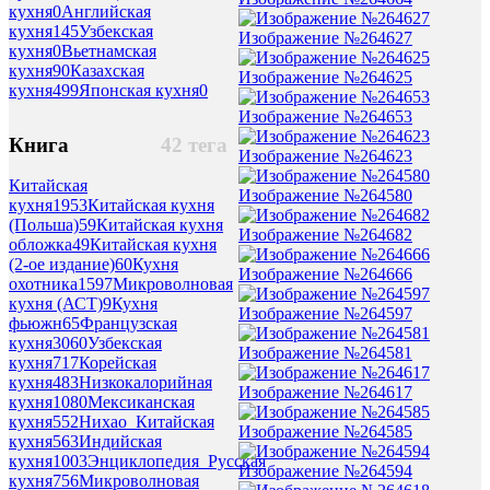
кухня
0
Английская
кухня
145
Узбекская
Изображение №264627
кухня
0
Вьетнамская
кухня
90
Казахская
Изображение №264625
кухня
499
Японская кухня
0
Изображение №264653
Книга
42 тега
Изображение №264623
Китайская
Изображение №264580
кухня
1953
Китайская кухня
(Польша)
59
Китайская кухня
Изображение №264682
обложка
49
Китайская кухня
(2-ое издание)
60
Кухня
Изображение №264666
охотника
1597
Микроволновая
кухня (АСТ)
9
Кухня
Изображение №264597
фьюжн
65
Французская
кухня
3060
Узбекская
Изображение №264581
кухня
717
Корейская
кухня
483
Низкокалорийная
Изображение №264617
кухня
1080
Мексиканская
кухня
552
Нихао_Китайская
Изображение №264585
кухня
563
Индийская
кухня
1003
Энциклопедия_Русская
Изображение №264594
кухня
756
Микроволновая