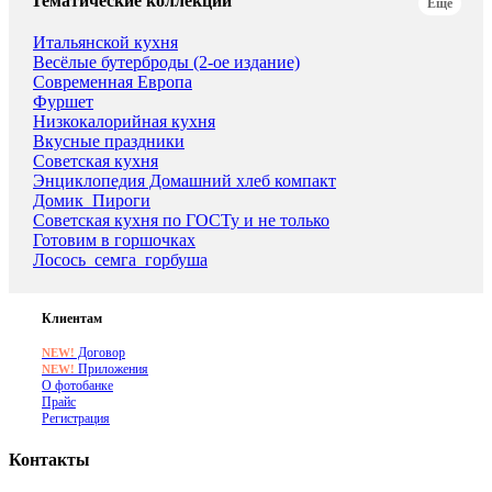
Тематические коллекции
Еще
Итальянской кухня
Весёлые бутерброды (2-ое издание)
Современная Европа
Фуршет
Низкокалорийная кухня
Вкусные праздники
Советская кухня
Энциклопедия Домашний хлеб компакт
Домик_Пироги
Советская кухня по ГОСТу и не только
Готовим в горшочках
Лосось_семга_горбуша
Клиентам
Договор
NEW!
Приложения
NEW!
О фотобанке
Прайс
Регистрация
Контакты