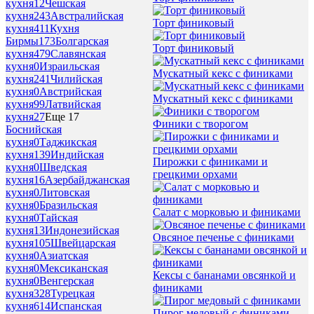
кухня
12
Чешская
кухня
243
Австралийская
Торт финиковый
кухня
411
Кухня
Бирмы
173
Болгарская
Торт финиковый
кухня
479
Славянская
кухня
0
Израильская
Мускатный кекс с финиками
кухня
241
Чилийская
кухня
0
Австрийская
Мускатный кекс с финиками
кухня
99
Латвийская
кухня
27
Еще 17
Финики с творогом
Боснийская
кухня
0
Таджикская
кухня
139
Индийская
Пирожки с финиками и
кухня
0
Шведская
грецкими орхами
кухня
16
Азербайджанская
кухня
0
Литовская
кухня
0
Бразильская
Салат с морковью и финиками
кухня
0
Тайская
кухня
13
Индонезийская
Овсяное печенье с финиками
кухня
105
Швейцарская
кухня
0
Азиатская
кухня
0
Мексиканская
Кексы с бананами овсянкой и
кухня
0
Венгерская
финиками
кухня
328
Турецкая
кухня
614
Испанская
Пирог медовый с финиками