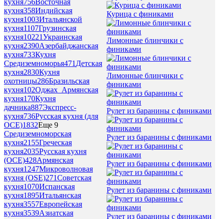
кухня
756
Восточная
кухня
358
Индийская
Курица с финиками
кухня
1003
Итальянской
кухня
1107
Грузинская
кухня
10221
Украинская
Лимонные блинчики с
кухня
2390
Азербайджанская
финиками
кухня
733
Кухня
Средиземноморья
471
Детская
кухня
2830
Кухня
Лимонные блинчики с
охотницы
286
Бразильская
финиками
кухня
102
Оджах_Армянская
кухня
170
Кухня
дачника
887
Экспресс-
Рулет из баранины с финиками
кухня
736
Русская кухня (для
ОСЕ)
1832
Еще 9
Средиземноморская
Рулет из баранины с финиками
кухня
2155
Греческая
кухня
2035
Русская кухня
(ОСЕ)
428
Армянская
Рулет из баранины с финиками
кухня
1247
Микроволновая
кухня (OSE)
271
Советская
кухня
1070
Испанская
Рулет из баранины с финиками
кухня
1895
Итальянская
кухня
3557
Европейская
кухня
3539
Азиатская
Рулет из баранины с финиками