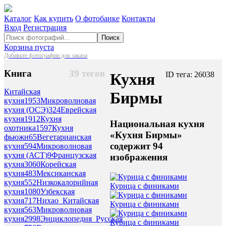
Каталог
Как купить
О фотобанке
Контакты
Вход
Регистрация
Поиск
Корзина пуста
Добавьте фотографии для заказа
Книга
39 тегов
Кухня
ID тега: 26038
Китайская
Бирмы
кухня
1953
Микроволновая
кухня (ОСЭ)
324
Еврейская
кухня
1912
Кухня
Национальная кухня
охотника
1597
Кухня
«Кухня Бирмы»
фьюжн
65
Вегетарианская
содержит 94
кухня
594
Микроволновая
кухня (АСТ)
9
Французская
изображения
кухня
3060
Корейская
кухня
483
Мексиканская
кухня
552
Низкокалорийная
Курица с финиками
кухня
1080
Узбекская
кухня
717
Нихао_Китайская
Курица с финиками
кухня
563
Микроволновая
кухня
2998
Энциклопедия_Русская
Курица с финиками