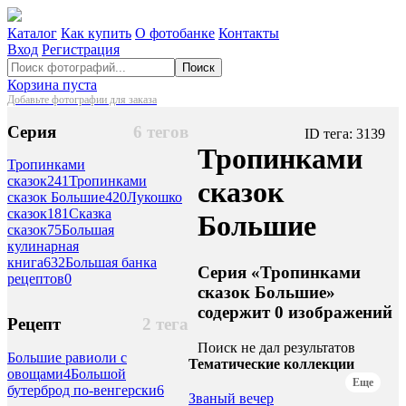
Каталог
Как купить
О фотобанке
Контакты
Вход
Регистрация
Поиск
Корзина пуста
Добавьте фотографии для заказа
Серия
6 тегов
ID тега: 3139
Тропинками
Тропинками
сказок
241
Тропинками
сказок
сказок Большие
420
Лукошко
сказок
181
Сказка
Большие
сказок
75
Большая
кулинарная
книга
632
Большая банка
Серия «Тропинками
рецептов
0
сказок Большие»
содержит 0 изображений
Рецепт
2 тега
Поиск не дал результатов
Большие равиоли с
Тематические коллекции
овощами
4
Большой
Еще
бутерброд по-венгерски
6
Званый вечер