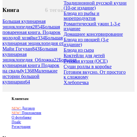
Традиционной русской кухни
(10-ое издание)
Книга
6 тегов
Блюда из рыбы и
морепродуктов
Большая кулинарная
Романтический ужин 1-3-е
энциклопедия
2854
Большая
издание
поваренная книга. Подарок
Домашнее консервирование
молодой хозяйке
334
Большая
Блюда из овощей (3-е
кулинарная энциклопедия от
издание)
Майи Гогулан
843
Большая
Блюда из сыра
кулинарная
Коктейли для детей
энциклопедия_Обложка
22
Большая
Русская кухня (ОСЕ)
кулинарная книга Подарок
Суши роллы в коробке
на свадьбу
1368
Маленькие
Готовим вкусно. От простого
истории большой
к сложному
кулинарии
64
Хлебопечка
Клиентам
Договор
NEW!
Приложения
NEW!
О фотобанке
Прайс
Регистрация