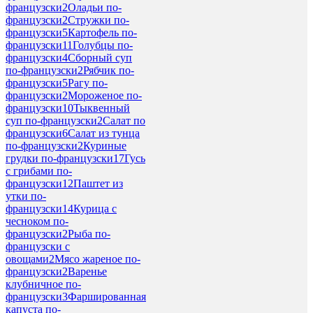
французски
2
Оладьи по-
французски
2
Стружки по-
французски
5
Картофель по-
французски
11
Голубцы по-
французски
4
Сборный суп
по-французски
2
Рябчик по-
французски
5
Рагу по-
французски
2
Мороженое по-
французски
10
Тыквенный
суп по-французски
2
Салат по
французски
6
Салат из тунца
по-французски
2
Куриные
грудки по-французски
17
Гусь
с грибами по-
французски
12
Паштет из
утки по-
французски
14
Курица с
чесноком по-
французски
2
Рыба по-
французски с
овощами
2
Мясо жареное по-
французски
2
Варенье
клубничное по-
французски
3
Фаршированная
капуста по-