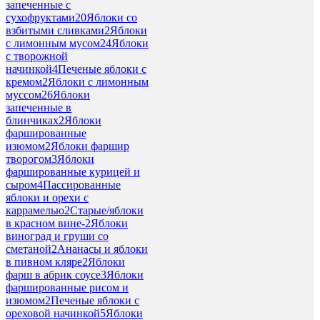
запеченные с
сухофруктами
20
Яблоки со
взбитыми сливками
2
Яблоки
с лимонным мусом
24
Яблоки
с творожной
начинкой
4
Печеные яблоки с
кремом
2
Яблоки с лимонным
муссом
26
Яблоки
запеченные в
блинчиках
2
Яблоки
фаршированные
изюмом
2
Яблоки фаршир
творогом
3
Яблоки
фаршированные курицей и
сыром
4
Пассированные
яблоки и орехи с
каррамелью
2
Старые/яблоки
в красном вине-
2
Яблоки
виноград и груши со
сметаной
2
Ананасы и яблоки
в пивном кляре
2
Яблоки
фарш в абрик соусе
3
Яблоки
фаршированные рисом и
изюмом
2
Печеные яблоки с
ореховой начинкой
5
Яблоки