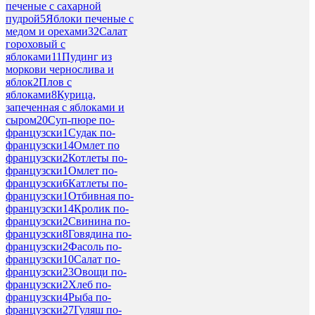
печеные с сахарной
пудрой
5
Яблоки печеные с
медом и орехами
32
Салат
гороховый с
яблоками
11
Пудинг из
моркови чернослива и
яблок
2
Плов с
яблоками
8
Курица,
запеченная с яблоками и
сыром
20
Суп-пюре по-
французски
1
Судак по-
французски
14
Омлет по
французски
2
Котлеты по-
французски
1
Омлет по-
французски
6
Катлеты по-
французски
1
Отбивная по-
французски
14
Кролик по-
французски
2
Свинина по-
французски
8
Говядина по-
французски
2
Фасоль по-
французски
10
Салат по-
французски
23
Овощи по-
французски
2
Хлеб по-
французски
4
Рыба по-
французски
27
Гуляш по-