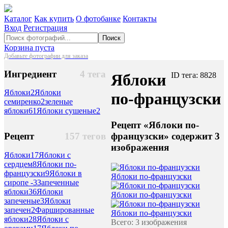
Каталог
Как купить
О фотобанке
Контакты
Вход
Регистрация
Поиск
Корзина пуста
Добавьте фотографии для заказа
Ингредиент
4 тега
Яблоки
ID тега: 8828
Яблоки
2
Яблоки
по-французски
семиренко
2
зеленые
яблоки
61
Яблоки сушеные
2
Рецепт «Яблоки по-
французски» содержит 3
Рецепт
157 тегов
изображения
Яблоки
17
Яблоки с
сердцем
8
Яблоки по-
французски
9
Яблоки в
Яблоки по-французски
сиропе -
3
Запеченные
яблоки
36
Яблоки
Яблоки по-французски
запеченые
3
Яблоки
запечен
2
Фаршированные
Яблоки по-французски
яблоки
28
Яблоки с
Всего: 3 изображения