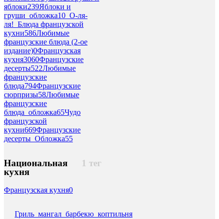
яблоки
239
Яблоки и
груши_обложка
10
_О-ля-
ля!_Блюда французской
кухни
586
Любимые
французские блюда (2-ое
издание)
0
Французская
кухня
3060
Французские
десерты
522
Любимые
французские
блюда
794
Французские
сюрпризы
58
Любимые
французские
блюда_обложка
65
Чудо
французской
кухни
669
Французские
десерты_Обложка
55
Национальная
1 тег
кухня
Французская кухня
0
Гриль_мангал_барбекю_коптильня