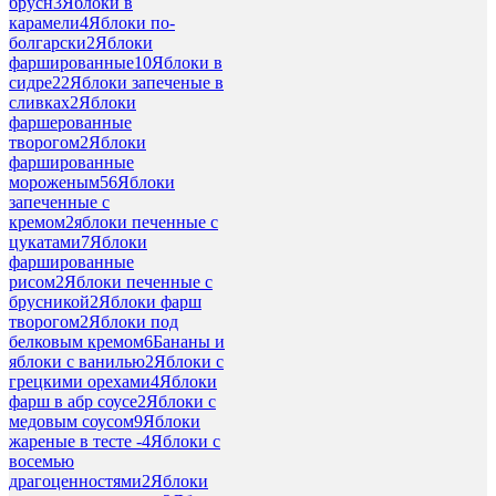
брусн
3
Яблоки в
карамели
4
Яблоки по-
болгарски
2
Яблоки
фаршированные
10
Яблоки в
сидре
22
Яблоки запеченые в
сливках
2
Яблоки
фаршерованные
творогом
2
Яблоки
фаршированные
мороженым
56
Яблоки
запеченные с
кремом
2
яблоки печенные с
цукатами
7
Яблоки
фаршированные
рисом
2
Яблоки печенные с
брусникой
2
Яблоки фарш
творогом
2
Яблоки под
белковым кремом
6
Бананы и
яблоки с ванилью
2
Яблоки с
грецкими орехами
4
Яблоки
фарш в абр соусе
2
Яблоки с
медовым соусом
9
Яблоки
жареные в тесте -
4
Яблоки с
восемью
драгоценностями
2
Яблоки