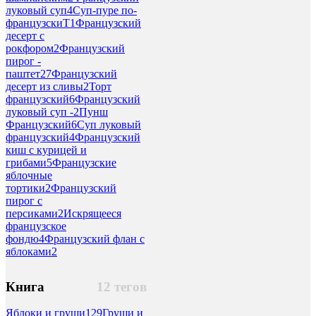
луковый суп
4
Суп-пуре по-
французскиT
1
Французский
десерт с
рокфором
2
Французский
пирог -
паштет
27
Французский
десерт из сливы
2
Торт
французский
6
Французский
луковый суп -
2
Пунш
Французский
6
Суп луковый
французский
4
Французский
киш с курицей и
грибами
5
Французские
яблочные
тортики
2
Французский
пирог с
персиками
2
Искрящееся
французское
фондю
4
Французский флан с
яблоками
2
Книга
12 тегов
Яблоки и груши
129
Груши и