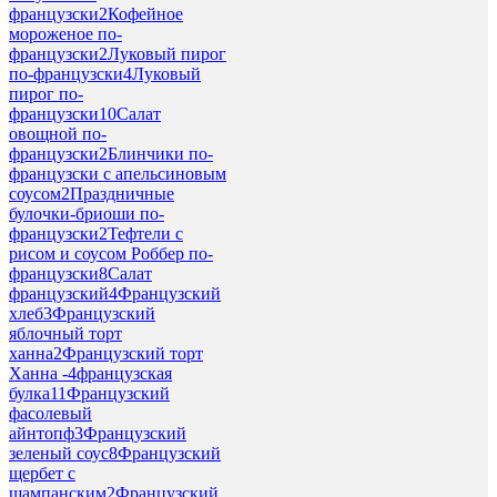
французски
2
Кофейное
мороженое по-
французски
2
Луковый пирог
по-французски
4
Луковый
пирог по-
французски
10
Салат
овощной по-
французски
2
Блинчики по-
французски с апельсиновым
соусом
2
Праздничные
булочки-бриоши по-
французски
2
Тефтели с
рисом и соусом Роббер по-
французски
8
Салат
французский
4
Французский
хлеб
3
Французский
яблочный торт
ханна
2
Французский торт
Ханна -
4
французская
булка
11
Французский
фасолевый
айнтопф
3
Французский
зеленый соус
8
Французский
щербет с
шампанским
2
Французский