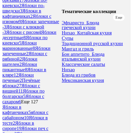
орехами
17
Яблоки по-
киевски
2
Яблоки по-
шведски
3
Яблоки в
Тематические коллекции
кафтаньчиках
2
Яблоки с
Еще
изюмом
9
Яблоки запечоные
Эфхаристо_Блюда
-
3
Яблоки с клюквой
греческой кухни
-
3
Яблоки с рисом
4
Яблоки
Нихао_Китайская кухня
десертные
8
Яблоки по
Супы
киевски
5
Яблоки
Традиционной русской кухни
маринованные
8
Яблоки
Мангал и гриль
запеченные
2
Яблоки с
Бон аппетито_Блюда
итальянской кухни
рябиной
2
Яблоки
Классические салаты
шателен
2
Яблоки
Нихао
пикантные
8
Яблоки в
Блюда из грибов
кляре
12
Яблоки
Мексиканская кухня
печеные
2
Печёные
яблоки
27
Яблоки с
вишней
11
Яблоки по
болгарски
5
Яблоки с
сахаром
6
Еще 127
Яблоки в
кафтанчиках
5
яблоки с
сабайоном
10
Яблоки в
тесте
2
Яблоки в
сиропе
19
Яблоки печ с