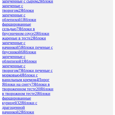
запеченные с сыром
2
Яблоки
запеченые с
творогом
2
Яблоки
запеченные с
облепихой
1
Яблоки
фаршированные
сельдью
7
Яблоки в
брусничном соусе
2
Яблоки
жареные в тесте
2
Яблоки
запеченные с
начинкой
5
Яблоки печеные с
брусникой
6
Яблоки
запеченные с
облипихой
1
Яблоки
запеченные с
творогом
7
Яблоки печеные с
морковью
4
Яблоки с
ванильным кремом
4
Пирог
Яблоки на снегу
7
Яблоки в
твороженном тесте
20
Яблоки
в творожном тесте
2
Яблоки
фаршированные
курицей
32
Яблоки с
драгоценной
начинкой
2
Яблоки