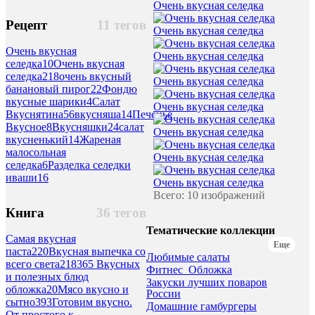
Очень вкусная селедка
Рецепт
11 тегов
Очень вкусная селедка
Очень вкусная
Очень вкусная селедка
селедка
10
Очень вкусная
селедка2
18
очень вкусный
Очень вкусная селедка
банановый пирог
22
Фондю
вкусные шарики
4
Салат
Очень вкусная селедка
Вкуснятина
56
вкусняша
14
Печенье
Вкусное
8
Вкусняшки
24
салат
Очень вкусная селедка
вкусненький
14
Жареная
малосольная
Очень вкусная селедка
селедка
6
Разделка селедки
иваши
16
Очень вкусная селедка
Всего: 10 изображений
Книга
36 тегов
Тематические коллекции
Самая вкусная
Еще
паста
220
Вкусная выпечка со
Любимые салаты
всего света
218
365 Вкусных
Фитнес_Обложка
и полезных блюд
Закуски лучших поваров
обложка
20
Мясо вкусно и
России
сытно
393
Готовим вкусно.
Домашние гамбургеры
От простого к