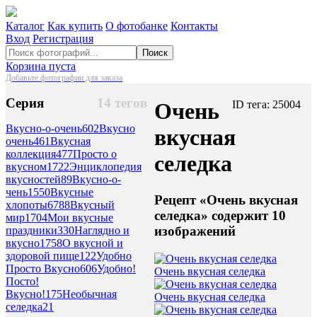
Каталог
Как купить
О фотобанке
Контакты
Вход
Регистрация
Поиск
Корзина пуста
Добавьте фотографии для заказа
Серия
14 тегов
Очень
ID тега: 25004
Вкусно-о-очень
602
Вкусно
вкусная
очень
461
Вкусная
коллекция
477
Просто о
селедка
вкусном
1722
Энциклопедия
вкусностей
89
Вкусно-о-
чень
1550
Вкусные
Рецепт «Очень вкусная
хлопоты
6788
Вкусный
селедка» содержит 10
мир
1704
Мои вкусные
изображений
праздники
330
Наглядно и
вкусно
1758
О вкусной и
здоровой пище
122
Удобно
Просто Вкусно
606
Удобно!
Очень вкусная селедка
Посто!
Вкусно!
175
Необычная
Очень вкусная селедка
селедка
21