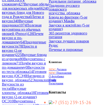
Раздельное питание_обложка
сложному
427
Вкусные обеды
Традиции русского
для воскресных обедов
662
40
поварского
вкусных блюд для Нового
искусства_обложка
года и Рождества
0
Легко и
Блюда во фритюре (5-ое
издание) Макфа
вкусно
340
Вкусные
Закуски к коктейлю (5-ое
праздники
1074
Полезная
издание)
вкуснятина из обычных
365 рецептов здорового
овощей (Рипол)
128
Печем
питания
вкусно и по-
Закуски лучших поваров
домашнему
64
Праздничные
Редис
вкусности
78
Просто и
Печенье и пирожные
вкусно (2-ое
издание)
225
Вкусные блюда
из курочки
80
Вкуснятина с
Клиентам
лимоном
71
Почём вкусно и
по-домашнему
0
Вкусности
Договор
NEW!
из теста обложка
14
Готовим
Приложения
NEW!
вкусно (ОСЭ)
9
Наглядно и
О фотобанке
вкусно_обложка
52
Энциклопедия
Прайс
Регистрация
Вкусности из
теста
0
Вкусные
Контакты
хлопоты_обложка
18
Готовим
вкусно (2-ое издание)
ОСЭ
10
Вкуснятина с
+7 (351) 239-15-26