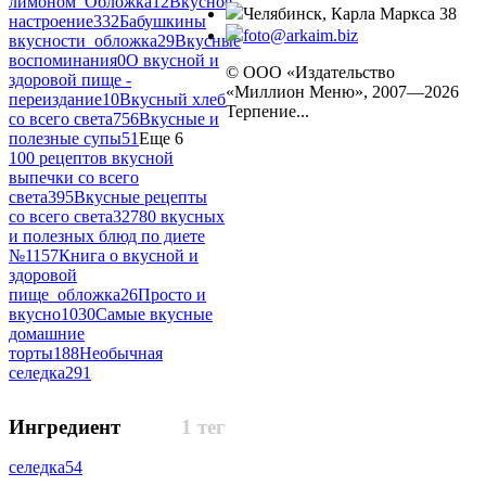
лимоном_Обложка
12
Вкусное
Челябинск, Карла Маркса 38
настроение
332
Бабушкины
foto@arkaim.biz
вкусности_обложка
29
Вкусные
воспоминания
0
О вкусной и
© ООО «Издательство
здоровой пище -
«Миллион Меню», 2007—2026
переиздание
10
Вкусный хлеб
Терпение...
со всего света
756
Вкусные и
полезные супы
51
Еще 6
100 рецептов вкусной
выпечки со всего
света
395
Вкусные рецепты
со всего света
327
80 вкусных
и полезных блюд по диете
№1
157
Книга о вкусной и
здоровой
пище_обложка
26
Просто и
вкусно
1030
Самые вкусные
домашние
торты
188
Необычная
селедка
291
Ингредиент
1 тег
селедка
54