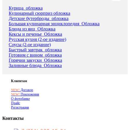
Курица_обложка
Кулинарный сюрприз обложка
Детские бутерброды_обложка
Большая кулинарная энциклопедия_Обложка
Блюда из яиц_Обложка
Кексы и печенье_Обложка
Русская кухня (2-ое издание)
Соусы (2-ое издание)
Быстрый завтрак_обложка
Готовим с вином_обложка
Горячии закуски_Обложка
Заливные блюда_Обложка
Клиентам
Договор
NEW!
Приложения
NEW!
О фотобанке
Прайс
Регистрация
Контакты