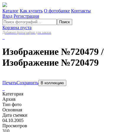
Каталог
Как купить
О фотобанке
Контакты
Вход
Регистрация
Поиск
Корзина пуста
Добавьте фотографии для заказа
Изображение №720479
/
Изображение №720479
Печать
Сохранить
В коллекцию
Категория
Архив
Тип фото
Основная
Дата съемки
04.10.2005
Просмотров
310