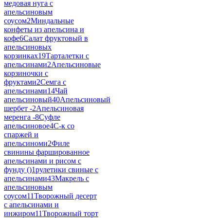
медовая нуга с
апельсиновым
соусом
2
Миндальные
конфеты из апельсина и
кофе
6
Салат фруктовый в
апельсиновых
корзинках
19
Тарталетки с
апельсинами
2
Апельсиновые
корзиночки с
фруктами
2
Семга с
апельсинами
14
Чай
апельсиновый
40
Апельсиновый
шербет -
2
Апельсиновая
меренга -
8
Суфле
апельсиновое
4
С-к со
спаржей и
апельсиноми
2
Филе
свинины фаршированное
апельсинами и рисом с
фунду ()
1
рулетики свиные с
апельсинами
43
Макрель с
апельсиновым
соусом
11
Творожный десерт
с апельсинами и
инжиром
11
Творожный торт