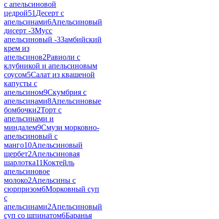
с апельсиновой
цедрой
51
Десерт с
апельсинами
6
Апельсиновый
дисерт -
3
Мусс
апельсиновый -
3
Замбийский
крем из
апельсинов
2
Равиоли с
клубникой и апельсиновым
соусом
5
Салат из квашеной
капусты с
апельсином
9
Скумбрия с
апельсинами
8
Апельсиновые
бомбочки
2
Торт с
апельсинами и
миндалем
9
Смузи морковно-
апельсиновый с
манго
10
Апельсиновый
щербет
2
Апельсиновая
шарлотка
11
Коктейль
апельсиновое
молоко
2
Апельсины с
сюрпризом
6
Морковный суп
с
апельсинами
2
Апельсиновый
суп со шпинатом
6
Баранья