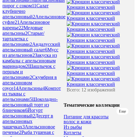
апельсинами
18
апельсиновый
пирог с соком
11
Салат
Крюшон классический
клубнично
апельсиновый
2
Апельсиновое
Крюшон классический
суфле
21
Апельсиновое
варенье
22
Медовые
Крюшон классический
апельсины
2
Старые/
тарталетка с
Крюшон классический
апельсинами
2
Андалусский
апельсиновый салат
6
Мусс
Крюшон классический
из апельсинов
2
Закуска из
камбалы с апельсиновым
Крюшон классический
маринадом
2
Шашлычок с
перцым и
Крюшон классический
апельсинами
2
Скумбрия в
апельсиновом
Крюшон классический
соусе
14
Апельсины
4
Компот
Всего: 12 изображений
из тыквы с
апельсинами
5
Шоколадно-
апельсиновый торт из
Тематические коллекции
блинчиков
6
Йогурт
Еще
апельсиновый
2
Десерт в
Питание для красоты
апельсиновых
волос и кожи
чашечках
3
Апельсиновое
Из рыбы
печенье
2
Рыба тушеная с
Котлеты