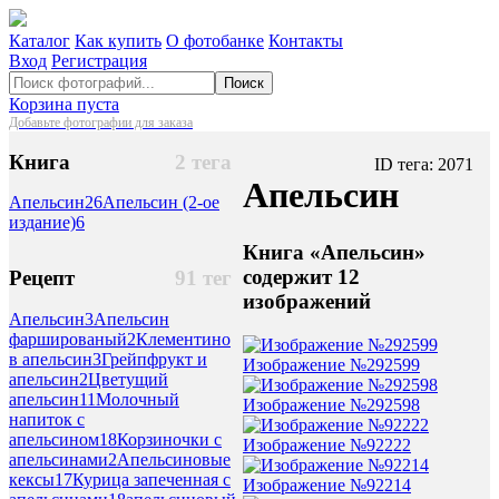
Каталог
Как купить
О фотобанке
Контакты
Вход
Регистрация
Поиск
Корзина пуста
Добавьте фотографии для заказа
Книга
2 тега
ID тега: 2071
Апельсин
Апельсин
26
Апельсин (2-ое
издание)
6
Книга «Апельсин»
содержит 12
Рецепт
91 тег
изображений
Апельсин
3
Апельсин
фаршированый
2
Клементино
в апельсин
3
Грейпфрукт и
Изображение №292599
апельсин
2
Цветущий
апельсин
11
Молочный
Изображение №292598
напиток с
апельсином
18
Корзиночки с
Изображение №92222
апельсинами
2
Апельсиновые
кексы
17
Курица запеченная с
Изображение №92214