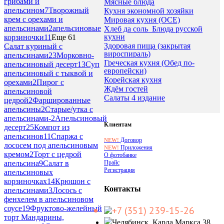
грибами и
Мясные блюда
апельсином
7
Творожный
Кухня экономной хозяйки
крем с орехами и
Мировая кухня (ОСЕ)
апельсинами
2
апельсиновые
Хлеб да соль_Блюда русской
кухни
корзиночки
11
Еще 61
Здоровая пища (закрытая
Салат куриный с
вироспираль)
апельсинами
23
Морковно-
Греческая кухня (Обед по-
апельсиновый десерт
13
Суп
европейски)
апельсиновый с тыквой и
Корейская кухня
орехами
2
Пирог с
Ждём гостей
апельсиновой
Салаты 4 издание
цедрой
2
Фаршированные
апельсины
2
Старые/утка с
апельсинами-
2
Апельсиновый
Клиентам
десерт
25
Компот из
апельсинов
11
Спаржа с
Договор
NEW!
лососем под апельсиновым
Приложения
NEW!
кремом
2
Торт с цедрой
О фотобанке
Прайс
апельсина
9
Салат в
Регистрация
апельсиновых
корзиночках
14
Крюшон с
Контакты
апельсинами
3
Лосось с
фенхелем в апельсиновом
соусе
19
Фруктово-желейный
+7 (351) 239-15-26
торт Мандарины,
Челябинск, Карла Маркса 38