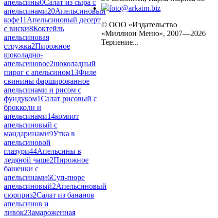
апельсины
0
Салат из сыра с
foto@arkaim.biz
апельсинами
20
Апельсиновый
кофе
11
Апельсиновый десерт
© ООО «Издательство
с виски
8
Коктейль
«Миллион Меню», 2007—2026
апельсиновая
Терпение...
стружка
2
Пирожное
шоколадно-
апельсиновое
2
шоколадный
пирог с апельсином
13
Филе
свинины фаршированное
апельсинами и рисом с
фундуком
1
Салат рисовый с
брокколи и
апельсинами
14
компот
апельсиновый с
мандаринами
9
Утка в
апельсиновой
глазури
44
Апельсины в
ледяной чаше
2
Пирожное
башенки с
апельсинами
6
Суп-пюре
апельсиновый
2
Апельсиновый
сюрприз
2
Салат из бананов
апельсинов и
ливок
2
Замароженная