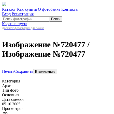
Каталог
Как купить
О фотобанке
Контакты
Вход
Регистрация
Поиск
Корзина пуста
Добавьте фотографии для заказа
Изображение №720477
/
Изображение №720477
Печать
Сохранить
В коллекцию
Категория
Архив
Тип фото
Основная
Дата съемки
05.10.2005
Просмотров
295