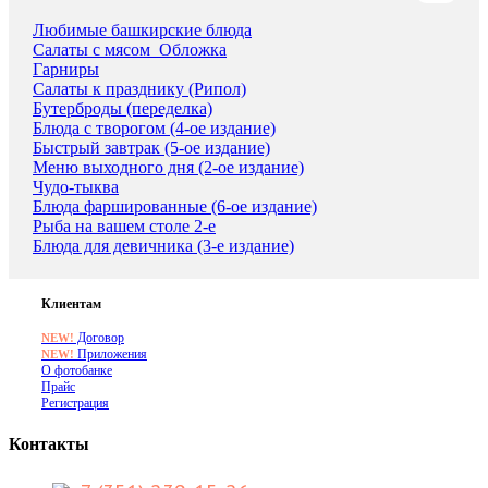
Любимые башкирские блюда
Салаты с мясом_Обложка
Гарниры
Салаты к празднику (Рипол)
Бутерброды (переделка)
Блюда с творогом (4-ое издание)
Быстрый завтрак (5-ое издание)
Меню выходного дня (2-ое издание)
Чудо-тыква
Блюда фаршированные (6-ое издание)
Рыба на вашем столе 2-е
Блюда для девичника (3-е издание)
Клиентам
Договор
NEW!
Приложения
NEW!
О фотобанке
Прайс
Регистрация
Контакты