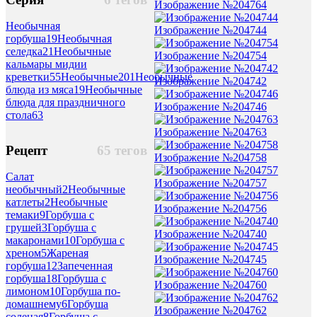
Изображение №204764
Необычная
Изображение №204744
горбуша
19
Необычная
селедка
21
Необычные
Изображение №204754
кальмары мидии
креветки
55
Необычные
201
Необычные
Изображение №204742
блюда из мяса
19
Необычные
блюда для праздничного
Изображение №204746
стола
63
Изображение №204763
Рецепт
65 тегов
Изображение №204758
Салат
Изображение №204757
необычный
2
Необычные
катлеты
2
Необычные
Изображение №204756
темаки
9
Горбуша с
грушей
3
Горбуша с
Изображение №204740
макаронами
10
Горбуша с
хреном
5
Жареная
Изображение №204745
горбуша
12
Запеченная
горбуша
18
Горбуша с
Изображение №204760
лимоном
10
Горбуша по-
домашнему
6
Горбуша
Изображение №204762
соленая
8
Горбуша с