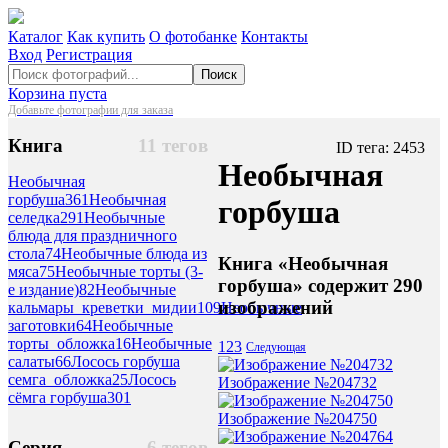
Каталог
Как купить
О фотобанке
Контакты
Вход
Регистрация
Поиск
Корзина пуста
Добавьте фотографии для заказа
Книга
11 тегов
ID тега: 2453
Необычная
Необычная
горбуша
361
Необычная
горбуша
селедка
291
Необычные
блюда для праздничного
стола
74
Необычные блюда из
Книга «Необычная
мяса
75
Необычные торты (3-
горбуша» содержит 290
е издание)
82
Необычные
изображений
кальмары_креветки_мидии
109
Необычные
заготовки
64
Необычные
торты_обложка
16
Необычные
1
2
3
Следующая
салаты
66
Лосось горбуша
семга_обложка
25
Лосось
Изображение №204732
сёмга горбуша
301
Изображение №204750
Серия
6 тегов