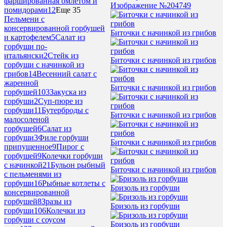
фаршированная омлетом и
Изображение №204749
помидорами
12
Еще 35
Пельмени с
консервированной горбушей
Биточки с начинкой из грибов
и картофелем
5
Салат из
горбуши по-
итальянски
2
Стейк из
Биточки с начинкой из грибов
горбуши с начинкой из
грибов
14
Весенний салат с
жаренной
Биточки с начинкой из грибов
горбушей
103
Закуска из
горбуши
2
Суп-пюре из
горбуши
11
Бутерброды с
Биточки с начинкой из грибов
малосоленой
горбушей
6
Салат из
горбуши
3
Филе горбуши
Биточки с начинкой из грибов
припущенное
9
Пирог с
горбушей
9
Колечки горбуши
с начинкой
21
Бульон рыбный
Биточки с начинкой из грибов
с пельменями из
горбуши
16
Рыбные котлеты с
Бризоль из горбуши
консервированной
горбушей
8
Зразы из
Бризоль из горбуши
горбуши
106
Колечки из
горбуши с соусом
Бризоль из горбуши