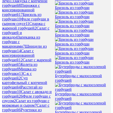
лечо
13
Закуска с копченой
горбушей
8
Пирожки с
Бризоль из горбуши
консервированной
горбушей
17
Бризоль из
Бризоль из горбуши
горбуши
10
Филе горбуши в
сырном соусе
11
Спаржа с
Бризоль из горбуши
жареной горбушей
2
Салат с
горбушей и
Бризоль из горбуши
авокадо
4
Запеканка из
горбуши с
Бризоль из горбуши
макаронами
7
Шницели из
горбуши
14
Салат с
Бризоль из горбуши
консервированной
горбушей
12
Салат с жареной
Бризоль из горбуши
горбушей
5
Колета из
горбуши
8
Мишка из
горбушки
13
С-к с
Бутерброды с малосоленой
горбушей
2
Суп
горбушей
картофельный с копченой
горбушей
4
Расстегай из
горбуши
10
Салат с авокадо и
Бутерброды с малосоленой
горбушей
26
Филе горбуши с
горбушей
соусом
2
Салат из горбуши с
морковью и сыром
7
Салат с
горбушей
6
Рулетики из
Бутерброды с малосоленой