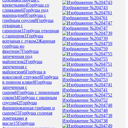
креветками
4
Горбуша со
Изображение №204743
сливками
6
Горбуша под
маринадом
9
Горбуша с
Изображение №204761
грибным соусом
8
Горбуша
отварная с
Изображение №204747
гарниром
1
Горбуша отворная
с гарниром
1
Горбуша
Изображение №204739
копчаная с луком
2
Жареная
горбуша во
Изображение №204759
фритюре
7
Горбуша
запеченная под
Изображение №204755
майонезом
2
Горбуша
запеченная с
Изображение №204751
майонезом
6
Горбуша в
кокосовой стружке
8
Горбуша
Изображение №204753
в пивном кляре
8
Горбуша
запеченная с
Изображение №204741
сыром
6
Горбуша с лимонным
соком
34
Горбуша с икорным
Изображение №204752
соусом
42
Горбуша
фаршированная грибами и
Изображение №204748
сыром
15
Горбуша соленая
ломтиками в
Изображение №204738
масле
15
Горбуша