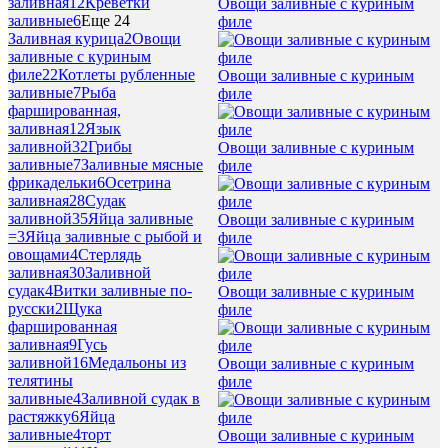
заливная
12
Креветки
Овощи заливные с куриным
заливные
6
Еще 24
филе
Заливная курица
2
Овощи
заливные с куриным
филе
22
Котлеты рубленные
Овощи заливные с куриным
заливные
7
Рыба
филе
фаршированная,
заливная
12
Язык
заливной
32
Грибы
Овощи заливные с куриным
заливные
7
Заливные мясные
филе
фрикадельки
6
Осетрина
заливная
28
Судак
заливной
35
Яйца заливные
Овощи заливные с куриным
=
3
Яйца заливные с рыбой и
филе
овощами
4
Стерлядь
заливная
30
Заливной
судак
4
Витки заливные по-
Овощи заливные с куриным
русски
2
Щука
филе
фаршированная
заливная
9
Гусь
заливной
16
Медальоны из
Овощи заливные с куриным
телятины
филе
заливные
4
Заливной судак в
растяжку
6
Яйца
заливные
4
торт
Овощи заливные с куриным