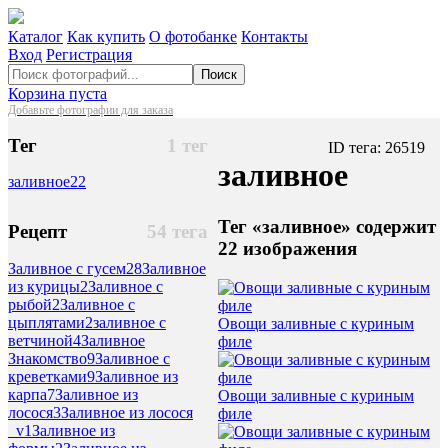
Каталог
Как купить
О фотобанке
Контакты
Вход
Регистрация
Поиск
Корзина пуста
Добавьте фотографии для заказа
Тег
1 тег
ID тега: 26519
заливное
заливное
22
Тег «заливное» содержит
Рецепт
54 тега
22 изображения
Заливное с гусем
28
Заливное
из курицы
2
Заливное с
рыбой
2
Заливное с
цыплятами
2
заливное с
Овощи заливные с куриным
ветчиной
4
Заливное
филе
Знакомство
9
Заливное с
креветками
9
Заливное из
карпа
7
Заливное из
Овощи заливные с куриным
лосося
3
Заливное из лосося
филе
_v
1
Заливное из