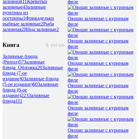
заливной
11
Креветки
филе
заливные
4
Заливные
рулетики из
осетрины
1
Фрикадельки
Овощи заливные с куриным
рыбные заливные
2
Рыба
филе
заливная
2
Яйца заливные
2
Овощи заливные с куриным
Книга
6 тегов
филе
Заливные блюда
(Рипол)
57
Заливные
Овощи заливные с куриным
блюда_Обложка
20
Заливные
филе
блюда (7-ое
издание)
0
Заливные блюда
(5-ое издание)
60
Заливные
Овощи заливные с куриным
блюда (6-ое
филе
издание)
223
Заливные
блюда
111
Овощи заливные с куриным
филе
Овощи заливные с куриным
филе