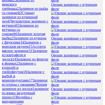
формы
2
Заливное из
морского
Овощи заливные с куриным
гребешка
2
Заливное из рыбы
филе
со спаржей
2
Старые/
заливное из куринной
печ
4
Двухцветное заливное с
Овощи заливные с куриным
ветчиной
5
Заливное из
филе
ветчины со
спаржей
6
Заливное золотая
рыбка
2
Заливное из курицы
Овощи заливные с куриным
с фруктами
34
Заливное с
филе
морским окунем
15
Ассорти
мясное заливное
31
Заливное
из картофеля и
Овощи заливные с куриным
лосося
14
Заливное из форели
филе
в формах
2
Заливное с
курицей и
грейпфрутом
18
Заливное с
Овощи заливные с куриным
рыбой и
филе
морепродуктами
17
Заливное
из птицы с овощами
7
Копия
заливное из лосося
1
заливное
Овощи заливные с куриным
из языка загадочный
филе
принц
11
Индейка с
мандаринами