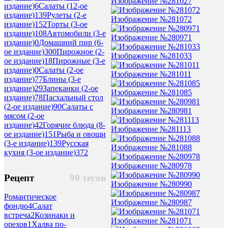
Изображение №281027
издание)
6
Салаты (12-ое
издание)
139
Рулеты (2-е
Изображение №281072
издание)
152
Торты (3-ое
издание)
108
Автомобили (3-е
Изображение №280971
издание)
0
Домашний пир (6-
ое издание)
300
Пирожное (2-
Изображение №281033
ое издание)
18
Пирожные (3-е
издание)
0
Салаты (2-ое
Изображение №281011
издание)
77
Блины (3-е
издание)
29
Запеканки (2-ое
Изображение №281085
издание)
78
Пасхальный стол
(2-ое издание)
90
Салаты с
Изображение №280981
мясом (2-ое
издание)
42
Горячие блюда (8-
Изображение №281113
ое издание)
151
Рыба и овощи
(3-е издание)
139
Русская
Изображение №281088
кухня (3-ое издание)
372
Изображение №280978
Рецепт
90 тегов
Изображение №280990
Романтическое
Изображение №280987
фондю
4
Салат
встреча
2
Козинаки и
Изображение №281071
орехов
1
Халва по-