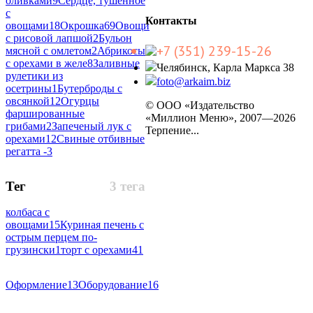
оливками
9
Сердце, тушенное
с
Контакты
овощами
18
Окрошка
69
Овощи
с рисовой лапшой
2
Бульон
+7 (351) 239-15-26
мясной с омлетом
2
Абрикосы
с орехами в желе
8
Заливные
Челябинск, Карла Маркса 38
рулетики из
foto@arkaim.biz
осетрины
1
Бутерброды с
овсянкой
12
Огурцы
© ООО «Издательство
фаршированные
«Миллион Меню», 2007—2026
грибами
2
Запеченый лук с
Терпение...
орехами
12
Свиные отбивные
регатта -
3
Тег
3 тега
колбаса с
овощами
15
Куриная печень с
острым перцем по-
грузински
1
торт с орехами
41
Оформление
13
Оборудование
16