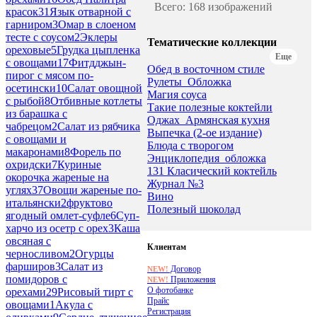
Всего: 168 изображений
красок
31
Язык отварной с
гарниром
3
Омар в слоеном
тесте с соусом
2
Эклеры
Тематические коллекции
ореховые
5
Грудка цыпленка
Еще
с овощами
17
Фитдджын-
Обед в восточном стиле
пирог с мясом по-
Рулеты_Обложка
осетински
10
Салат овощной
Магия соуса
с рыбой
8
Отбивные котлеты
Такие полезные коктейли
из барашка с
Оджах_Армянская кухня
чабрецом
2
Салат из рябчика
Выпечка (2-ое издание)
с овощами и
Блюда с творогом
макаронами
8
Форель по
Энциклопедия_обложка
охридски
7
Куриные
131 Класический коктейль
окорочка жареные на
Журнал №3
углях
37
Овощи жареные по-
Вино
итальянски
2
фруктово
Полезный шоколад
ягодный омлет-суфле
6
Суп-
харчо из осетр с орех
3
Каша
овсяная с
Клиентам
черносливом
2
Огурцы
фарширов
3
Салат из
Договор
NEW!
помидоров с
Приложения
NEW!
О фотобанке
орехами
29
Рисовый тирт с
Прайс
овощами
1
Акула с
Регистрация