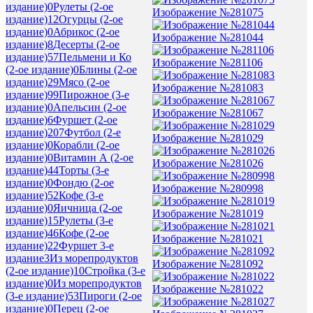
издание)
0
Рулеты (2-ое
Изображение №281075
издание)
12
Огурцы (2-ое
издание)
0
Абрикос (2-ое
Изображение №281044
издание)
8
Десерты (2-ое
издание)
57
Пельмени и Ко
Изображение №281106
(2-ое издание)
0
Блины (2-ое
издание)
29
Мясо (2-ое
Изображение №281083
издание)
99
Пирожное (3-е
издание)
0
Апельсин (2-ое
Изображение №281067
издание)
6
Фуршет (2-ое
издание)
207
Футбол (2-е
Изображение №281029
издание)
0
Корабли (2-ое
издание)
0
Витамин А (2-ое
Изображение №281026
издание)
44
Торты (3-е
издание)
0
Фондю (2-ое
Изображение №280998
издание)
52
Кофе (3-е
издание)
0
Яичница (2-ое
Изображение №281019
издание)
15
Рулеты (3-е
издание)
46
Кофе (2-ое
Изображение №281021
издание)
22
Фуршет 3-е
издание
3
Из морепродуктов
Изображение №281092
(2-ое издание)
10
Стройка (3-е
издание)
0
Из морепродуктов
Изображение №281022
(3-е издание)
53
Пироги (2-ое
издание)
0
Перец (2-ое