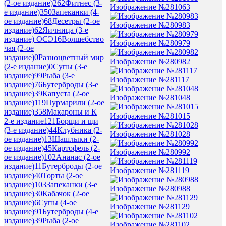
(2-ое издание)
262
Фитнес (3-
Изображение №281063
е издание)
350
Запеканки (4-
ое издание)
68
Десетры (2-ое
Изображение №280983
издание)
62
Яичница (3-е
издание) ОСЭ
16
Волшебство
Изображение №280979
чая (2-ое
издание)
0
Разноцветный мир
Изображение №280982
(2-е издание)
0
Супы (3-е
издание)
99
Рыба (3-е
Изображение №281117
издание)
76
Бутерброды (3-е
издание)
39
Капуста (2-ое
Изображение №281048
издание)
119
Пурмарили (2-ое
издание)
358
Макароны и К
Изображение №281015
2-е издание
121
Борщи и щи
(3-е издание)
44
Клубника (2-
Изображение №281028
ое издание)
13
Шашлыки (2-
ое издание)
45
Картофель (2-
Изображение №280992
ое издание)
102
Ананас (2-ое
издание)
11
Бутерброды (2-ое
Изображение №281119
издание)
40
Торты (2-ое
издание)
103
Запеканки (3-е
Изображение №280988
издание)
30
Кабачок (2-ое
издание)
6
Супы (4-ое
Изображение №281129
издание)
91
Бутерброды (4-е
издание)
39
Рыба (2-ое
Изображение №281102