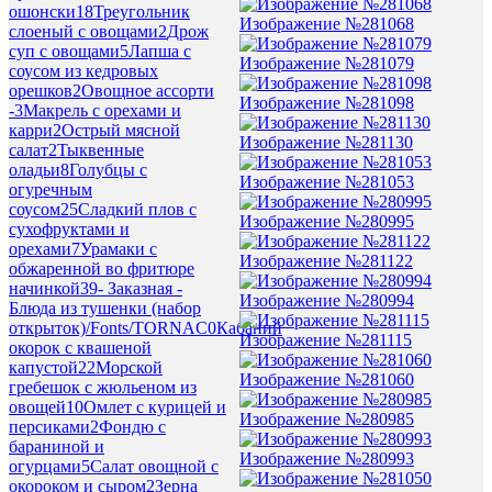
ошонски
18
Треугольник
Изображение №281068
слоеный с овощами
2
Дрож
суп с овощами
5
Лапша с
Изображение №281079
соусом из кедровых
орешков
2
Овощное ассорти
Изображение №281098
-
3
Макрель с орехами и
карри
2
Острый мясной
Изображение №281130
салат
2
Тыквенные
оладьи
8
Голубцы с
Изображение №281053
огуречным
соусом
25
Сладкий плов с
Изображение №280995
сухофруктами и
орехами
7
Урамаки с
Изображение №281122
обжаренной во фритюре
начинкой
39
- Заказная -
Изображение №280994
Блюда из тушенки (набор
открыток)/Fonts/TORNAC
0
Кабаний
Изображение №281115
окорок с квашеной
капустой
22
Морской
Изображение №281060
гребешок с жюльеном из
овощей
10
Омлет с курицей и
Изображение №280985
персиками
2
Фондю с
бараниной и
Изображение №280993
огурцами
5
Салат овощной с
окороком и сыром
2
Зерна