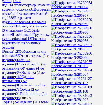
ужин (13-ое
изд.)
147
трансформер_Романтические
Изображение №280954
встречи_обложка
31
Встречаем
друзей
205
Встречаем Новый
Изображение №280957
год!
388
Встречаем
друзей_обложка
41
Из рыбы
Изображение №280959
обложка
16
Блюда из овощей
(3-е издание) ОСЭ
62
Из
Изображение №280960
овощей_обложка
44
Грузинская
кухня обложка
113
Полезная
Изображение №280956
вкуснятина из обычных
овощей
Изображение №280953
(Рипол)
128
Узбекская кухня
обложка
63
Это я а это ты (3-е
Изображение №280966
издание)
0
Лес (3-е
издание)
0
Это я а это ты (2-
Изображение №281055
ое издание)
0
Фуршет (4-ое
издание)
393
Выпечка (2-ое
Изображение №281004
издание)
169
Еда по-
итальянски (3-е
Изображение №281127
издание)
0
Грибной пир (3-е
издание)
73
Соусы (2-ое
Изображение №281108
издание)
21
Грибной пир (3-е
издание)
88
Еще 89
Изображение №281023
Торты (2-е издание)
31
Пловы