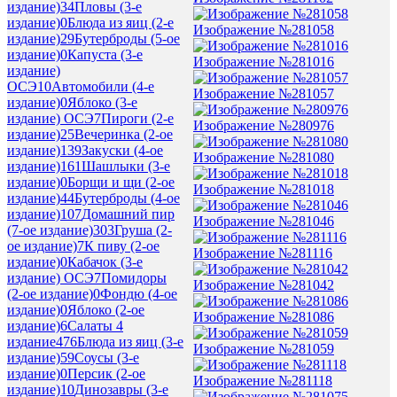
издание)
34
Пловы (3-е
издание)
0
Блюда из яиц (2-е
Изображение №281058
издание)
29
Бутерброды (5-ое
издание)
0
Капуста (3-е
Изображение №281016
издание)
ОСЭ
10
Автомобили (4-е
Изображение №281057
издание)
0
Яблоко (3-е
издание) ОСЭ
7
Пироги (2-е
Изображение №280976
издание)
25
Вечеринка (2-ое
издание)
139
Закуски (4-ое
Изображение №281080
издание)
161
Шашлыки (3-е
издание)
0
Борщи и щи (2-ое
Изображение №281018
издание)
44
Бутерброды (4-ое
издание)
107
Домашний пир
Изображение №281046
(7-ое издание)
303
Груша (2-
ое издание)
7
К пиву (2-ое
Изображение №281116
издание)
0
Кабачок (3-е
издание) ОСЭ
7
Помидоры
Изображение №281042
(2-ое издание)
0
Фондю (4-ое
издание)
0
Яблоко (2-ое
Изображение №281086
издание)
6
Салаты 4
издание
476
Блюда из яиц (3-е
Изображение №281059
издание)
59
Соусы (3-е
издание)
0
Персик (2-ое
Изображение №281118
издание)
10
Динозавры (3-е