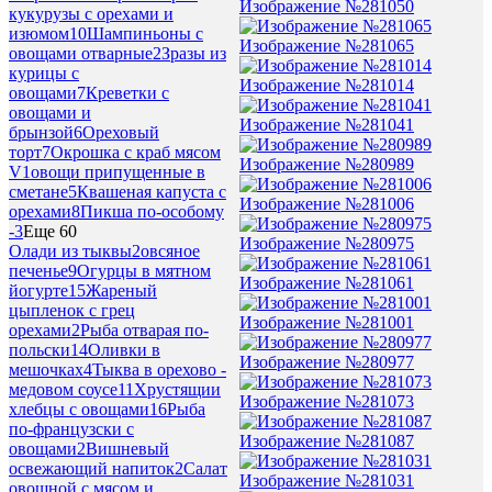
Изображение №281050
кукурузы с орехами и
изюмом
10
Шампиньоны с
Изображение №281065
овощами отварные
2
Зразы из
курицы с
Изображение №281014
овощами
7
Креветки с
овощами и
Изображение №281041
брынзой
6
Ореховый
торт
7
Окрошка с краб мясом
Изображение №280989
V
1
овощи припущенные в
сметане
5
Квашеная капуста с
Изображение №281006
орехами
8
Пикша по-особому
-
3
Еще 60
Изображение №280975
Олади из тыквы
2
овсяное
печенье
9
Огурцы в мятном
Изображение №281061
йогурте
15
Жареный
цыпленок с грец
Изображение №281001
орехами
2
Рыба отварая по-
польски
14
Оливки в
Изображение №280977
мешочках
4
Тыква в орехово -
медовом соусе
11
Хрустящии
Изображение №281073
хлебцы с овощами
16
Рыба
по-французски с
Изображение №281087
овощами
2
Вишневый
освежающий напиток
2
Салат
Изображение №281031
овощной с мясом и