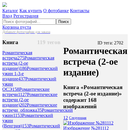
Каталог
Как купить
О фотобанке
Контакты
Вход
Регистрация
Поиск
Корзина пуста
Добавьте фотографии для заказа
Книга
119 тегов
ID тега: 2702
Романтическая
Романтическая
встреча
275
Романтическая
встреча (2-ое
встреча (2-ое
издание)
186
Романтический
издание)
ужин 1-3-е
издание
437
Романтический
ужин
Книга «Романтическая
ОСЭ
158
Романтические
встреча (2-ое издание)»
встречи
1127
Романтические
содержит 168
встречи (2-ое
издание)
202
Романтические
изображений
встречи_обложка
35
Романтический
ужин
1153
Романтический
1
2
Следующая
ужин
(Венгрия)
153
Романтический
Изображение №281112