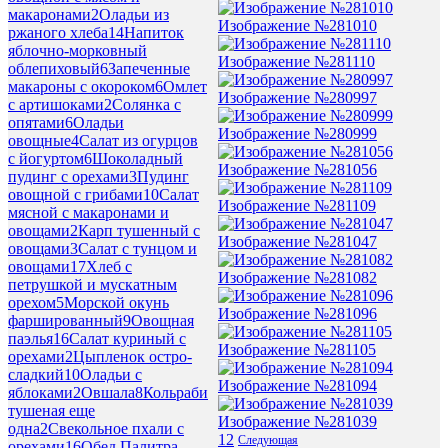
макаронами
2
Оладьи из
Изображение №281010
ржаного хлеба
14
Напиток
яблочно-морковный
Изображение №281110
облепиховый
6
Запеченные
макароны с окороком
6
Омлет
Изображение №280997
с артишоками
2
Солянка с
опятами
6
Оладьи
Изображение №280999
овощные
4
Салат из огурцов
с йогуртом
6
Шоколадный
Изображение №281056
пудинг с орехами
3
Пудинг
овощной с грибами
10
Салат
Изображение №281109
мясной с макаронами и
овощами
2
Карп тушенный с
Изображение №281047
овощами
3
Салат с тунцом и
овощами
17
Хлеб с
Изображение №281082
петрушкой и мускатным
орехом
5
Морской окунь
Изображение №281096
фаршированный
9
Овощная
паэлья
16
Салат куриный с
Изображение №281105
орехами
2
Цыпленок остро-
сладкий
10
Оладьи с
Изображение №281094
яблоками
2
Овшала
8
Кольраби
тушеная еще
Изображение №281039
одна
2
Свекольное пхали с
1
2
Следующая
орехами
16
Обед Палитра