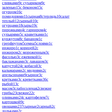
сливками
9
с сухариком
9
с
заленью
15
с беконом
15
с
огурцом
16
с
помидорвми
11
сырная
8
стерлядь
10
салат
теплый
12
сырный
10
с
огурцами
18
сыры
19
с
пирожками
4
с гарниром
4
с
сухъарями
5
с краветками
1
с
кунжутом
8
с бананом
1
с
грепфрутом
5
семна
5
слоями
1
с
инжиро
1
с корицей
2
с
инжиром
2
с мороженным
3
с
фасолью
3
с ежевикой
1
с
баклажанами
3
с лавашом
3
с
капустой
24
с кобасой
3
с
кальмарами
2
с мидиями
2
с
апельсинами
9
сырное
3
с
кретками
3
с креветками
36
с
рыбой
13
с
масом
3
слабосоленая
2
свежие
грибы
23
свежие
22
с
оливками
24
с картофелем
7
с
картошкой
9
с
овощами
237
сырные
2
сарный
2
с
дольками
2
с