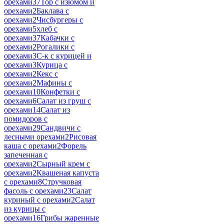
орехами
37
Тор с изюмом и
орехами
2
Баклава с
орехами
2
Чисбургеры с
орехами
5
хлеб с
орехами
37
Кабачки с
орехами
2
Рогалики с
орехами
3
С-к с курицей и
орехами
3
Курица с
орехами
2
Кекс с
орехами
2
Мафины с
орехами
10
Конфетки с
орехами
6
Салат из груш с
орехами
14
Салат из
помидоров с
орехами
29
Сандвичи с
лесными орехами
2
Рисовая
каша с орехами
2
Форель
запеченная с
орехами
2
Сырный крем с
орехами
2
Квашеная капуста
с орехами
8
Стручковая
фасоль с орехами
23
Салат
куриный с орехами
2
Салат
из курицы с
орехами
16
Грибы жаренные