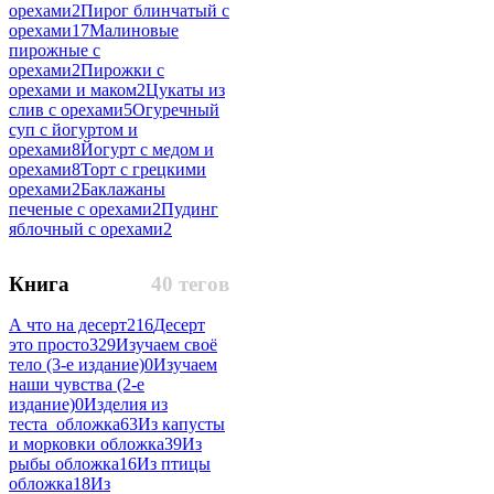
орехами
2
Пирог блинчатый с
орехами
17
Малиновые
пирожные с
орехами
2
Пирожки с
орехами и маком
2
Цукаты из
слив с орехами
5
Огуречный
суп с йогуртом и
орехами
8
Йогурт с медом и
орехами
8
Торт с грецкими
орехами
2
Баклажаны
печеные с орехами
2
Пудинг
яблочный с орехами
2
Книга
40 тегов
А что на десерт
216
Десерт
это просто
329
Изучаем своё
тело (3-е издание)
0
Изучаем
наши чувства (2-е
издание)
0
Изделия из
теста_обложка
63
Из капусты
и морковки обложка
39
Из
рыбы обложка
16
Из птицы
обложка
18
Из