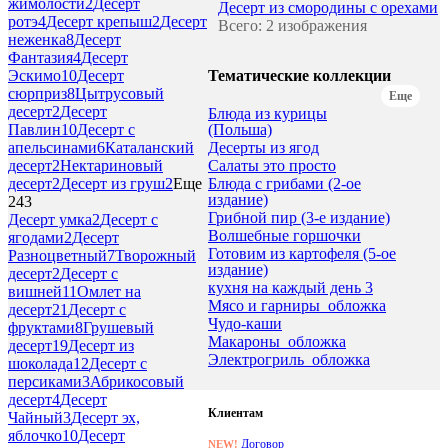
жимолости
2
Десерт
Десерт из смородины с орехами
ротэ
4
Десерт крепыш
2
Десерт
Всего: 2 изображения
неженка
8
Десерт
Фантазия
4
Десерт
Тематические коллекции
Эскимо
10
Десерт
сюрприз
8
Цытрусовый
Еще
десерт
2
Десерт
Блюда из курицы
(Польша)
Павлин
10
Десерт с
Десерты из ягод
апельсинами
6
Каталанский
Салаты это просто
десерт
2
Нектариновый
Блюда с грибами (2-ое
десерт
2
Десерт из груш
2
Еще
издание)
243
Грибной пир (3-е издание)
Десерт умка
2
Десерт с
Волшебные горшочки
ягодами
2
Десерт
Готовим из картофеля (5-ое
Разноцветный
7
Творожный
издание)
десерт
2
Десерт с
кухня на каждый день 3
вишней
11
Омлет на
Мясо и гарниры_обложка
десерт
21
Десерт с
Чудо-каши
фруктами
8
Грушевый
Макароны_обложка
десерт
19
Десерт из
Электрогриль_обложка
шоколада
12
Десерт с
персиками
3
Абрикосовый
десерт
4
Десерт
Клиентам
Чайный
3
Десерт эх,
яблочко
10
Десерт
Договор
NEW!