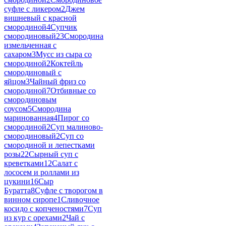
суфле с ликером
2
Джем
вишневый с красной
смородиной
4
Супчик
смородиновый
23
Смородина
измельченная с
сахаром
3
Мусс из сыра со
смородиной
2
Коктейль
смородиновый с
яйцом
3
Чайный фриз со
смородиной
7
Отбивные со
смородиновым
соусом
5
Смородина
маринованная
4
Пирог со
смородиной
2
Суп малиново-
смородиновый
2
Суп со
смородиной и лепестками
розы
22
Сырный суп с
креветками
12
Салат с
лососем и роллами из
цукини
16
Сыр
Буратта
8
Суфле с творогом в
винном сиропе
1
Сливочное
косидо с копченостями
7
Суп
из кур с орехами
2
Чай с