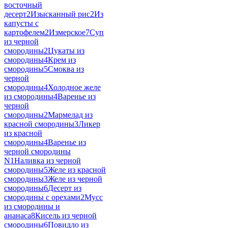
восточный
десерт
2
Изысканный рис
2
Из
капусты с
картофелем
2
Измерское
7
Суп
из черной
смородины
2
Цукаты из
смородины
4
Крем из
смородины
5
Смоква из
черной
смородины
4
Холодное желе
из смородины
4
Варенье из
черной
смородины
2
Мармелад из
красной смородины
3
Ликер
из красной
смородины
4
Варенье из
черной смородины
N
1
Наливка из черной
смородины
5
Желе из красной
смородины
3
Желе из черной
смородины
6
Десерт из
смородины с орехами
2
Мусс
из смородины и
ананаса
8
Кисель из черной
смородины
6
Повидло из