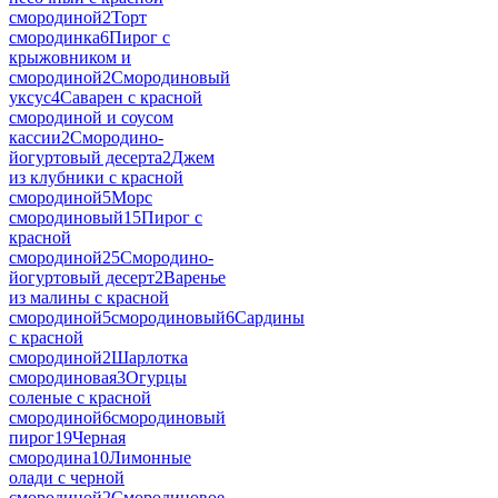
смородиной
2
Торт
смородинка
6
Пирог с
крыжовником и
смородиной
2
Смородиновый
уксус
4
Саварен с красной
смородиной и соусом
кассии
2
Смородино-
йогуртовый десертa
2
Джем
из клубники с красной
смородиной
5
Морс
смородиновый
15
Пирог с
красной
смородиной
25
Смородино-
йогуртовый десерт
2
Варенье
из малины с красной
смородиной
5
смородиновый
6
Сардины
с красной
смородиной
2
Шарлотка
смородиновая
3
Огурцы
соленые с красной
смородиной
6
смородиновый
пирог
19
Черная
смородина
10
Лимонные
олади с черной
смородиной
2
Смородиновое