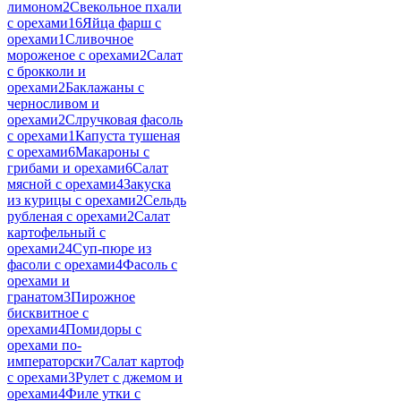
лимоном
2
Свекольное пхали
с орехами
16
Яйца фарш с
орехами
1
Сливочное
мороженое с орехами
2
Салат
с брокколи и
орехами
2
Баклажаны с
черносливом и
орехами
2
Слручковая фасоль
с орехами
1
Капуста тушеная
с орехами
6
Макароны с
грибами и орехами
6
Салат
мясной с орехами
4
Закуска
из курицы с орехами
2
Сельдь
рубленая с орехами
2
Салат
картофельный с
орехами
24
Суп-пюре из
фасоли с орехами
4
Фасоль с
орехами и
гранатом
3
Пирожное
бисквитное с
орехами
4
Помидоры с
орехами по-
императорски
7
Салат картоф
с орехами
3
Рулет с джемом и
орехами
4
Филе утки с