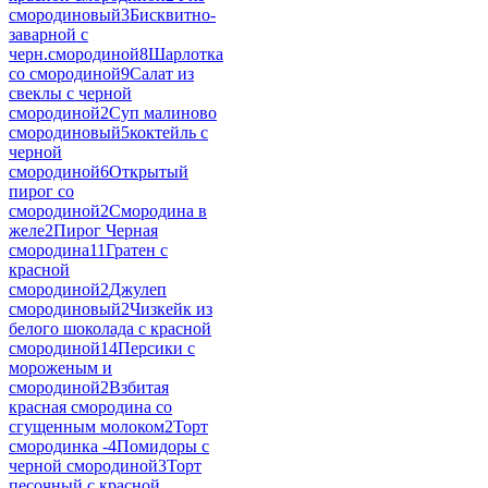
смородиновый
3
Бисквитно-
заварной с
черн.смородиной
8
Шарлотка
со смородиной
9
Салат из
свеклы с черной
смородиной
2
Суп малиново
смородиновый
5
коктейль с
черной
смородиной
6
Открытый
пирог со
смородиной
2
Смородина в
желе
2
Пирог Черная
смородина
11
Гратен с
красной
смородиной
2
Джулеп
смородиновый
2
Чизкейк из
белого шоколада с красной
смородиной
14
Персики с
мороженым и
смородиной
2
Взбитая
красная смородина со
сгущенным молоком
2
Торт
смородинка -
4
Помидоры с
черной смородиной
3
Торт
песочный с красной