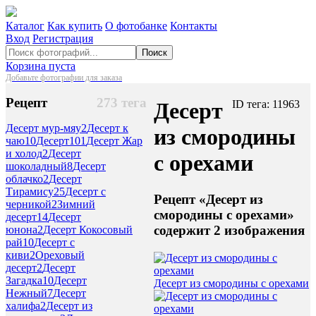
Каталог
Как купить
О фотобанке
Контакты
Вход
Регистрация
Поиск
Корзина пуста
Добавьте фотографии для заказа
Рецепт
273 тега
Десерт
ID тега: 11963
Десерт мур-мяу
2
Десерт к
из смородины
чаю
10
Десерт
101
Десерт Жар
и холод
2
Десерт
с орехами
шоколадный
8
Десерт
облачко
2
Десерт
Тирамису
25
Десерт с
Рецепт «Десерт из
черникой
2
Зимний
смородины с орехами»
десерт
14
Десерт
содержит 2 изображения
юнона
2
Десерт Кокосовый
рай
10
Десерт с
киви
2
Ореховый
десерт
2
Десерт
Загадка
10
Десерт
Десерт из смородины с орехами
Нежный
7
Десерт
халифа
2
Десерт из