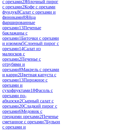
с орехами
2
Яблочный пирог
с орехами
2
Кофе с орехами
фундук
8
Салат с орехами и
финиками
8
Яйца
фаршированные
орехами
13
Печеные
баклажаны с
орехами
1
Биточки с орехами
и изюмом
5
Слоеный пирог с
орехами
14
Салат из
малюсков с
орехами
2
Печенье с
отрубями и
орехами
8
Макрель с орехами
и карри
2
Цветная капуста с
орехами
13
Пирожное с
орехами и
сухофруктами
18
Фасоль с
орехами по-
абхазски
2
Сырный салат с
орехами
20
Сладкий пирог с
орехами
6
Медовик с
грецкими орехами
2
Печенье
сметанное с орехами
7
Бульон
с орехами и