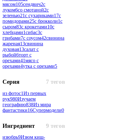
мясом
105
сендвич
2
с
луком
6
со смотаной
2
с
зеленью
21
с сухариками
17
с
помидорами
25
с брокколи
1
с
сыром
83
с крокетами
10
с
хлебцами
1
сибас
3
с
грибами
7
с соусом
42
свинина
жареная
13
свинина
духовая
13
салат с
рыбой
6
торт с
орехами
41
мясо с
орехами
4
утка с орехами
5
Серия
7 тегов
из фотос
1
Из первых
рук
980
Изучаем
географию
838
Из мира
фантастики
16
Супермодели
0
Ингредиент
9 тегов
изюбрь
9
Изюм киш-