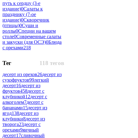
путь к сердцу (3-е
издание)
0
Салаты к
празднику (7-ое
издание)
0
Скворечник
(птицы)
0
Суши и
роллы
0
Специи на вашем
столе
0
Современные салаты
и закуски (для ОСЭ)
0
Блюда
с орехами
218
Тег
118 тегов
десерт из орехов
26
десерт из
сухофруктов
99
легкий
десерт
16
десерт из
фруктов
458
десерт с
клубникой
12
десерт с
алкоголем
7
десерт с
бананами
15
десерт из
ягод
138
десерт из
клубники
8
десерт из
творога
23
десерт с
орехами
9
яичный
десерт
17
сливочный