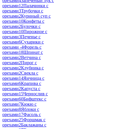
орехами
4
Запеченый лук с
орехами
12
Палачинки с
орехами
3
Трубочки с
орехами
2
Куриный суп с
орехами
10
Конфеты с
орехами
2
Булочки с
орехами
10
Пирожное с
орехами
3
Печенье с
орехами
6
Сухарики с
орехами -
4
Форель с
орехами
18
Шпинат с
орехами
2
Ветчина с
орехами
2
Пирог с
орехами
2
Клубника с
орехами
2
Свекла с
орехами
14
Яичница с
орехами
6
Крапива с
орехами
2
Капуста с
орехами
15
Чернослив с
орехами
60
Бифштекс с
орехами
7
Кюкю с
орехами
8
Яблоки с
орехами
17
Фасоль с
орехами
25
Форшмак с
орехами
2
Баклажаны с