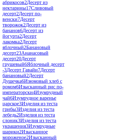
абрикосов
2
Десерт из
нектарины
17
Сливовый
десерт
2
Десерт по-
венски
7
Десерт
творожок
2
Десерт из
бананов
6
Десерт из
йогурта
2
Десерт
лакомка
2
Десерт
яблочный
2
Банановый
десерт
23
Ананасовый
десерт
20
Десерт
грушевый
6
Яблочный десерт
-
3
Десерт Гавайи
7
Десерт
банановый
2
Десерт
Душечка
6
Изюмовый хлеб с
ромом
6
Изысканный рис по-
императорски
4
Изумрудный
чай
6
Изумрудное варенье
царское
3
Изделия из теста
грибы
3
Изделия из теста
лебедь
2
Изделия из теста
слоник
3
Изделия из теста
украшения
3
Изумрудные
шарики
2
Изысканное
мороженое
2
Изысканный