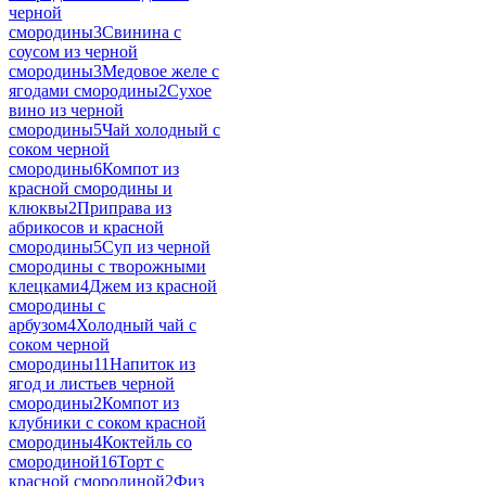
черной
смородины
3
Свинина с
соусом из черной
смородины
3
Медовое желе с
ягодами смородины
2
Сухое
вино из черной
смородины
5
Чай холодный с
соком черной
смородины
6
Компот из
красной смородины и
клюквы
2
Приправа из
абрикосов и красной
смородины
5
Суп из черной
смородины с творожными
клецками
4
Джем из красной
смородины с
арбузом
4
Холодный чай с
соком черной
смородины
11
Напиток из
ягод и листьев черной
смородины
2
Компот из
клубники с соком красной
смородины
4
Коктейль со
смородиной
16
Торт с
красной смородиной
2
Физ