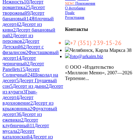
Нежность
10
Десерт
Приложения
NEW!
романтика
25
Десерт
О фотобанке
творожный
9
Десерт
Прайс
Регистрация
банановый
14
Яблочный
десерт
42
Десерт из
Контакты
киви
2
Десерт банановый
рай
2
Десерт из
персиков
2
Десерт
+7 (351) 239-15-26
Детский
62
Десерт с
Челябинск, Карла Маркса 38
физалисом
2
Фисташковый
foto@arkaim.biz
десерт
14
Десерт
черничный
2
Десерт
© ООО «Издательство
Panellets
15
Десерт
«Миллион Меню», 2007—2026
Солнечный
24
Шоколад на
Терпение...
десерт
5
Десерт Грушевый
сон
5
Десерт из дыни
2
Десерт
из кураги
3
Гран-
десерт
4
Десерт
вдохновение
2
Десерт из
крыжовника
2
Фруктовый
десерт
36
Десерт из
ежевики
2
Десерт
клубничный
11
Десерт
мусала
2
Десерт
каталонский
4
Десерт из