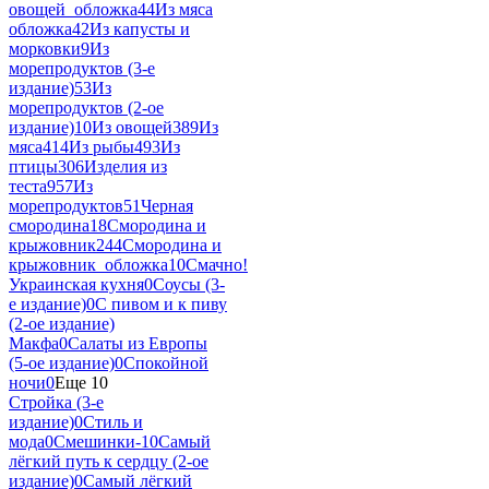
овощей_обложка
44
Из мяса
обложка
42
Из капусты и
морковки
9
Из
морепродуктов (3-е
издание)
53
Из
морепродуктов (2-ое
издание)
10
Из овощей
389
Из
мяса
414
Из рыбы
493
Из
птицы
306
Изделия из
теста
957
Из
морепродуктов
51
Черная
смородина
18
Смородина и
крыжовник
244
Смородина и
крыжовник_обложка
10
Смачно!
Украинская кухня
0
Соусы (3-
е издание)
0
С пивом и к пиву
(2-ое издание)
Макфа
0
Салаты из Европы
(5-ое издание)
0
Спокойной
ночи
0
Еще 10
Стройка (3-е
издание)
0
Стиль и
мода
0
Смешинки-1
0
Самый
лёгкий путь к сердцу (2-ое
издание)
0
Самый лёгкий