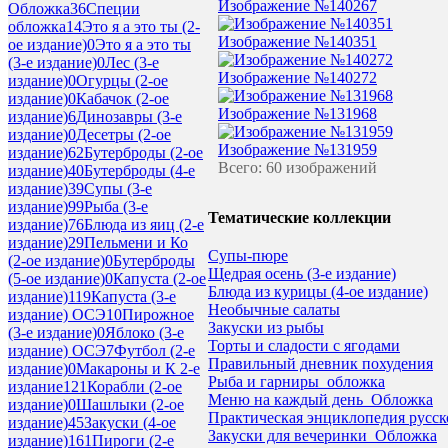
Изображение №140267
Обложка
36
Специи
обложка
14
Это я а это ты (2-
Изображение №140351
ое издание)
0
Это я а это ты
(3-е издание)
0
Лес (3-е
Изображение №140272
издание)
0
Огурцы (2-ое
издание)
0
Кабачок (2-ое
Изображение №131968
издание)
6
Динозавры (3-е
издание)
0
Десетры (2-ое
Изображение №131959
издание)
62
Бутерброды (2-ое
Всего: 60 изображений
издание)
40
Бутерброды (4-е
издание)
39
Супы (3-е
издание)
99
Рыба (3-е
Тематические коллекции
издание)
76
Блюда из яиц (2-е
издание)
29
Пельмени и Ко
Супы-пюре
(2-ое издание)
0
Бутерброды
Щедрая осень (3-е издание)
(5-ое издание)
0
Капуста (2-ое
Блюда из курицы (4-ое издание)
издание)
119
Капуста (3-е
Необычные салаты
издание) ОСЭ
10
Пирожное
Закуски из рыбы
(3-е издание)
0
Яблоко (3-е
Торты и сладости с ягодами
издание) ОСЭ
7
Футбол (2-е
Правильный дневник похудения
издание)
0
Макароны и К 2-е
Рыба и гарниры_обложка
издание
121
Корабли (2-ое
Меню на каждый день_Обложка
издание)
0
Шашлыки (2-ое
Практическая энциклопедия русско
издание)
45
Закуски (4-ое
Закуски для вечеринки_Обложка
издание)
161
Пироги (2-е