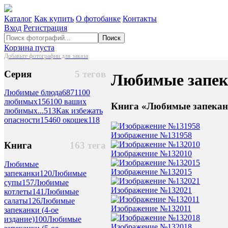
Каталог
Как купить
О фотобанке
Контакты
Вход
Регистрация
Поиск
Корзина пуста
Добавьте фотографии для заказа
Серия
5 тегов
Любимые запека
Любимые блюда
6871
100
любимых
156
100 ваших
Книга «Любимые запеканк
любимых...
513
Как избежать
опасности
154
60 окошек
118
Изображение №131958
Книга
163 тега
Изображение №132010
Любимые
Изображение №132015
запеканки
120
Любимые
супы
157
Любимые
Изображение №132021
котлеты
141
Любимые
салаты
126
Любимые
Изображение №132011
запеканки (4-ое
издание)
100
Любимые
Изображение №132018