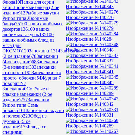
блюда
10
Папка для серии
Изображение №140343
книг Любимые блюда (2-ое
издание)
12
Рыбные закуски
Изображение №140276
Рипол типа Любимые
блюда
75
100 ваших любимых
Изображение №140279
десертов
136
100 ваших
любимых закусок
135
100
Изображение №140284
ваших любимых блюд из
мяса (для
Изображение №140348
ЭКСМО)
120
Запеканки
1314
Запеканки
(2-ое издание)
78
Запеканки
Изображение №140337
(4-ое издание)
68
Запеканки
(3-е издание)
30
Запеканки
Изображение №140341
это просто
195
Запеканки это
просто_обложка
54
Журнал 7
Изображение №140345
поворят N7
Запеканки
0
Солёные и
Изображение №140289
сладкие запеканки (2-ое
издание)
257
Запеканки
Изображение №140342
Рипол типа Семь
поварят
161
Запеканка_вкусно
Изображение №140331
и полезно
223
Обед из
духовки (5-ое
Изображение №140269
издание)
173
Блюда со
специями