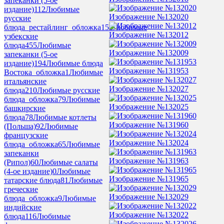
запеканки (5-ое
издание)
112
Любимые
Изображение №132020
русские
блюда_рестайлинг_обложка
152
Любимые
Изображение №132012
узбекские
блюда
455
Любимые
Изображение №132009
запеканки (5-ое
издание)
194
Любимые блюда
Изображение №131953
Востока_обложка
1
Любимые
итальянские
Изображение №132027
блюда
210
Любимые русские
блюда_обложка
79
Любимые
Изображение №132025
башкирские
блюда
78
Любимые котлеты
Изображение №131960
(Польша)
92
Любимые
французские
Изображение №132024
блюда_обложка
65
Любимые
запеканки
Изображение №131963
(Рипол)
60
Любимые салаты
(4-ое издание)
0
Любимые
Изображение №131965
татарские блюда
81
Любимые
греческие
Изображение №132029
блюда_обложка
9
Любимые
индийские
Изображение №132022
блюда
116
Любимые