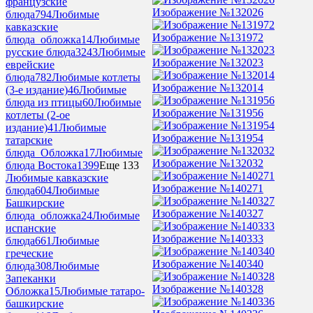
французские
Изображение №132026
блюда
794
Любимые
кавказские
Изображение №131972
блюда_обложка
14
Любимые
русские блюда
3243
Любимые
Изображение №132023
еврейские
блюда
782
Любимые котлеты
Изображение №132014
(3-е издание)
46
Любимые
блюда из птицы
60
Любимые
Изображение №131956
котлеты (2-ое
издание)
41
Любимые
Изображение №131954
татарские
блюда_Обложка
17
Любимые
Изображение №132032
блюда Востока
1399
Еще 133
Любимые кавказские
Изображение №140271
блюда
604
Любимые
Башкирские
Изображение №140327
блюда_обложка
24
Любимые
испанские
Изображение №140333
блюда
661
Любимые
греческие
Изображение №140340
блюда
308
Любимые
Запеканки
Изображение №140328
Обложка
15
Любимые татаро-
башкирские