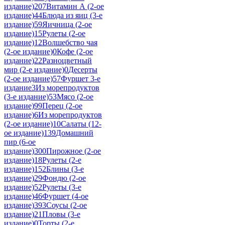
издание)
207
Витамин А (2-ое
издание)
44
Блюда из яиц (3-е
издание)
59
Яичница (2-ое
издание)
15
Рулеты (2-ое
издание)
12
Волшебство чая
(2-ое издание)
0
Кофе (2-ое
издание)
22
Разноцветный
мир (2-е издание)
0
Десерты
(2-ое издание)
57
Фуршет 3-е
издание
3
Из морепродуктов
(3-е издание)
53
Мясо (2-ое
издание)
99
Перец (2-ое
издание)
6
Из морепродуктов
(2-ое издание)
10
Салаты (12-
ое издание)
139
Домашний
пир (6-ое
издание)
300
Пирожное (2-ое
издание)
18
Рулеты (2-е
издание)
152
Блины (3-е
издание)
29
Фондю (2-ое
издание)
52
Рулеты (3-е
издание)
46
Фуршет (4-ое
издание)
393
Соусы (2-ое
издание)
21
Пловы (3-е
издание)
0
Торты (2-е