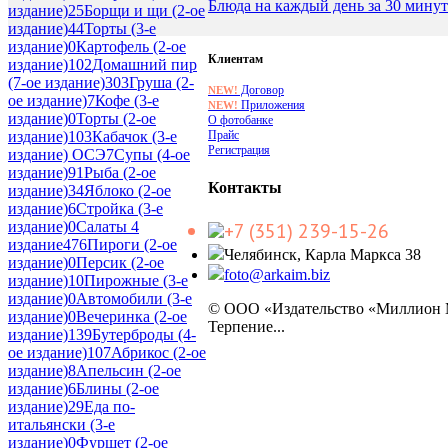
Блюда на каждый день за 30 минут
издание)
25
Борщи и щи (2-ое
издание)
44
Торты (3-е
издание)
0
Картофель (2-ое
Клиентам
издание)
102
Домашний пир
(7-ое издание)
303
Груша (2-
Договор
NEW!
ое издание)
7
Кофе (3-е
Приложения
NEW!
издание)
0
Торты (2-ое
О фотобанке
Прайс
издание)
103
Кабачок (3-е
Регистрация
издание) ОСЭ
7
Супы (4-ое
издание)
91
Рыба (2-ое
Контакты
издание)
34
Яблоко (2-ое
издание)
6
Стройка (3-е
издание)
0
Салаты 4
+7 (351) 239-15-26
издание
476
Пироги (2-ое
Челябинск, Карла Маркса 38
издание)
0
Персик (2-ое
foto@arkaim.biz
издание)
10
Пирожные (3-е
издание)
0
Автомобили (3-е
© ООО «Издательство «Миллион
издание)
0
Вечеринка (2-ое
Терпение...
издание)
139
Бутерброды (4-
ое издание)
107
Абрикос (2-ое
издание)
8
Апельсин (2-ое
издание)
6
Блины (2-ое
издание)
29
Еда по-
итальянски (3-е
издание)
0
Фуршет (2-ое