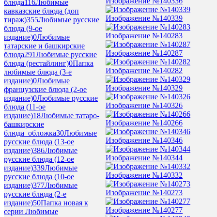
Изображение №140336
блюда
116
Любимые
кавказские блюда (доп
Изображение №140339
тираж)
355
Любимые русские
блюда (9-ое
Изображение №140283
издание)
0
Любимые
татарские и башкирские
Изображение №140287
блюда
291
Любимые русские
блюда (рестайлинг)
0
Папка
Изображение №140282
любимые блюда (3-е
издание)
0
Любимые
Изображение №140329
французские блюда (2-ое
издание)
0
Любимые русские
Изображение №140326
блюда (11-ое
издание)
18
Любимые татаро-
Изображение №140266
башкирские
блюда_обложка
30
Любимые
Изображение №140346
русские блюда (13-ое
издание)
386
Любимые
Изображение №140344
русские блюда (12-ое
издание)
339
Любимые
Изображение №140332
русские блюда (10-ое
издание)
377
Любимые
Изображение №140273
русские блюда (2-е
издание)
50
Папка новая к
Изображение №140277
серии Любимые