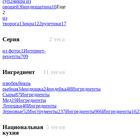
суп
24
икра из
овощей
36
индюшатина
16
Еще
2
из
творога
13
икра
122
рулетики
17
Серия
2 тега
из фотос
1
Интернет-
рецепты
709
Ингредиент
11 тегов
изюбрь
9
икра
рыбная
34
индюшка
24
индейка
48
Ингредиенты
Сыры
87
Ингредиенты
Мед
19
Ингредиенты
Лепешки
40
Ингредиенты
Зерновые
52
Инструменты
237
Ингредиенты
966
Ингредиенты
162
Национальная
5 тегов
кухня