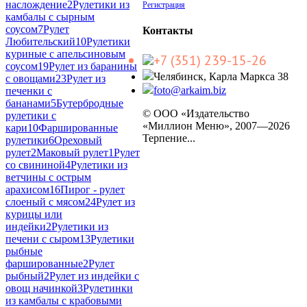
наслождение
2
Рулетики из
Регистрация
камбалы с сырным
соусом
7
Рулет
Контакты
Любительский
10
Рулетики
куриные с апельсиновым
+7 (351) 239-15-26
соусом
19
Рулет из баранины
Челябинск, Карла Маркса 38
с овощами
23
Рулет из
foto@arkaim.biz
печенки с
бананами
5
Бутербродные
© ООО «Издательство
рулетики с
«Миллион Меню», 2007—2026
кари
10
Фаршированные
Терпение...
рулетики
6
Ореховый
рулет
2
Маковый рулет
1
Рулет
со свининой
4
Рулетики из
ветчины с острым
арахисом
16
Пирог - рулет
слоеный с мясом
24
Рулет из
курицы или
индейки
2
Рулетики из
печени с сыром
13
Рулетики
рыбные
фаршированные
2
Рулет
рыбный
2
Рулет из индейки с
овощ начинкой
3
Рулетинки
из камбалы с крабовыми