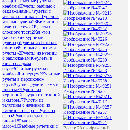
ассорти
7
Рыбные рулеты с
крабами
6
Рулеты рыбные с
Изображение №49247
баклажанами
17
Рулеты с
мясной начинкой
11
Тушеные
Изображение №49213
мясные рулеты
28
Ветчинные
рулеты в соусе
2
Рулеты из
Изображение №49252
слоеного теста
2
Кан-тон
(китайские куриные
Изображение №49226
рулеты)
5
Рулеты из бекона с
емотаке
8
Старые/Сенгвичи
Изображение №49225
рулеты -
2
Рулеты из курицы
с баклкжанами
6
Рулеты в
Изображение №49239
кисло сладком
соусе
3
Свиные рулеты с
Изображение №49253
колбасой и перцем
2
Куриные
рулеты в персиковом
Изображение №49238
соусе
2
Суши - рулеты самые
простые
7
Рулеты из
Изображение №49251
куринной грудки с ветчиной
и сыром
17
Рулеты из
Изображение №49217
телятины с начинкой из
ветчины и сыра
11
Рулет из
Изображение №49257
сыра
2
Рулет из судака с
рисом
18
Рулет с
Изображение №49221
мясом
16
Рыбные рулетики с
Всего: 28 изображений