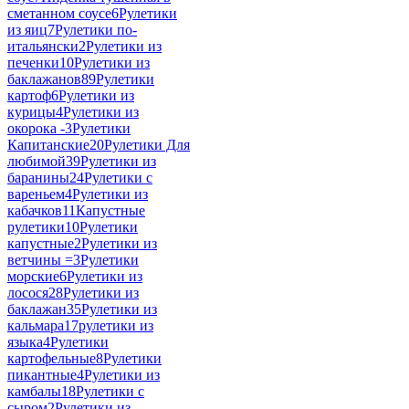
сметанном соусе
6
Рулетики
из яиц
7
Рулетики по-
итальянски
2
Рулетики из
печенки
10
Рулетики из
баклажанов
89
Рулетики
картоф
6
Рулетики из
курицы
4
Рулетики из
окорока -
3
Рулетики
Капитанские
20
Рулетики Для
любимой
39
Рулетики из
баранины
24
Рулетики с
вареньем
4
Рулетики из
кабачков
11
Капустные
рулетики
10
Рулетики
капустные
2
Рулетики из
ветчины =
3
Рулетики
морские
6
Рулетики из
лосося
28
Рулетики из
баклажан
35
Рулетики из
кальмара
17
рулетики из
языка
4
Рулетики
картофельные
8
Рулетики
пикантные
4
Рулетики из
камбалы
18
Рулетики с
сыром
2
Рулетики из