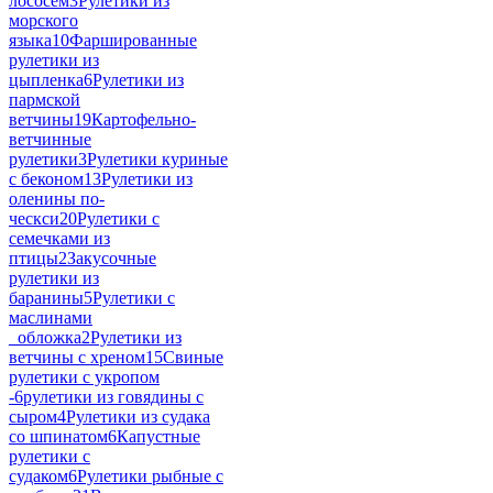
лососем
3
Рулетики из
морского
языка
10
Фаршированные
рулетики из
цыпленка
6
Рулетики из
пармской
ветчины
19
Картофельно-
ветчинные
рулетики
3
Рулетики куриные
с беконом
13
Рулетики из
оленины по-
ческси
20
Рулетики с
семечками из
птицы
2
Закусочные
рулетики из
баранины
5
Рулетики с
маслинами
_обложка
2
Рулетики из
ветчины с хреном
15
Свиные
рулетики с укропом
-
6
рулетики из говядины с
сыром
4
Рулетики из судака
со шпинатом
6
Капустные
рулетики с
судаком
6
Рулетики рыбные с