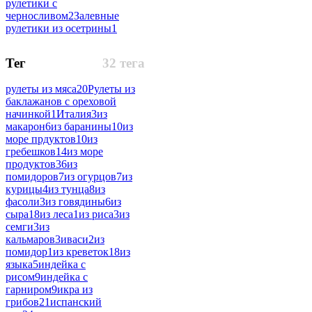
рулетики с
черносливом
2
Залевные
рулетики из осетрины
1
Тег
32 тега
рулеты из мяса
20
Рулеты из
баклажанов с ореховой
начинкой
1
Италия
3
из
макарон
6
из баранины
10
из
море прдуктов
10
из
гребешков
14
из море
продуктов
36
из
помидоров
7
из огурцов
7
из
курицы
4
из тунца
8
из
фасоли
3
из говядины
6
из
сыра
18
из леса
1
из риса
3
из
семги
3
из
кальмаров
3
иваси
2
из
помидор
1
из креветок
18
из
языка
5
индейка с
рисом
9
индейка с
гарниром
9
икра из
грибов
21
испанский