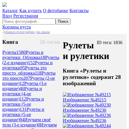
Каталог
Как купить
О фотобанке
Контакты
Вход
Регистрация
Поиск
Корзина пуста
Добавьте фотографии для заказа
Книга
26 тегов
Рулеты
ID тега: 1836
Рулеты
1580
Рулеты и
и рулетики
рулетики_Обложка
18
Рулеты
(2-е издание)
152
Рулеты и
рулетики
95
Рулеты это
Книга «Рулеты и
просто_обложка
118
Рулеты
рулетики» содержит 28
это просто
207
Рулеты (2-ое
изображений
издание)
12
Рулеты (3-е
издание)
46
Рулеты и
рулетики (4-ое
издание)
112
Рулеты и
Изображение №49215
рулетики (5-ое
издание)
131
Рулеты и
Изображение №49230
рулетики (5-ое
издание)
94
Изучаем своё
Изображение №49236
тело (3-е издание)
0
Изучаем