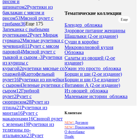
рисом и
шпинатом
2
Рулетики из
баклажан с мясом и
Тематические коллекции
рисом
53
Мясной рулет с
Еще
грибами
36
Еще 175
Блендер_обложка
Запеканка с рыбными
Здоровое питание женщины
рулетиками
2
Рулет Мираж
Шашлыки (2-ое издание)
гурмана
2
Мясные рулетики с
Суши в коробке
чечевицей
11
Рулет с мясом
Микроволновой кухня
паровой
4
Мясной рулет с
Обложка
тыквой и сыром -
3
Рулетики
Салаты из овощей (2-ое
издание)
из курицы с
Ужин это просто_обложка
курагой
2
рулетики мясные со
Борщи и щи (2-ое издание)
спаржей
4
Картофельный
Борщи и щи (3-е издание)
рулет
16
Рулетики из индейки
Витамин А (2-ое издание)
с сыром
4
Зеленые рулетики с
Из овощей_обложка
сыром
12
Грибной
Маленькие истории_обложка
рулет
2
Рулет с
сюрпризом
28
Рулет из
птицы
21
Рулетики из
минтая
16
Рулет с
Клиентам
макаронами
16
Свиной рулет
Договор
NEW!
с зеленью
19
Рулетики из
Приложения
NEW!
телятины по-
О фотобанке
итальянски
23
Рулет
Прайс