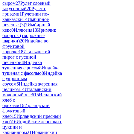
сыром
27
Рулет слоеный
закусочный
20
Рулет с
гриьами
1
Рулетики по-
кавказски
14
Имбирное
печенье (3)
7
Имбирный
кекс
0
Иллюзия
13
Иримчик
боорсок (творожные
шарики)
20
Индейка во
фруктовой
корочке
18
Итальянский
пирог с гусиной
печенкой
4
Индейка
тушенная с рисом
8
Индейка
тушеная с фасолью
8
Индейка
с укропным
соусом
6
Индейка жаренная
целиком
14
Итальянский
молочный хлеб
15
Испанский
хлеб с
орехами
16
Ирландский
фруктовый
хлеб
15
Ирландский пресный
хлеб
16
Индийские лепешки с
цукини и
кариандром
21
Ирландский