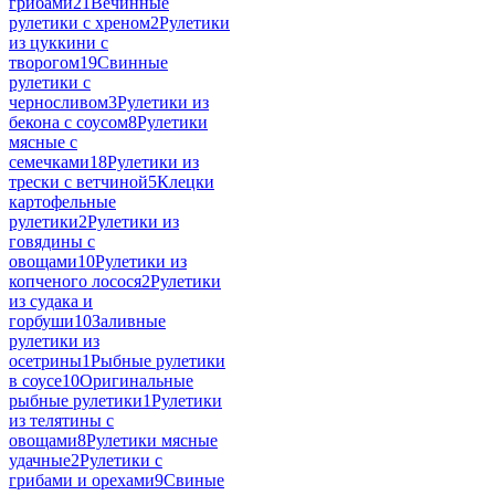
грибами
21
Вечинные
рулетики с хреном
2
Рулетики
из цуккини с
творогом
19
Свинные
рулетики с
черносливом
3
Рулетики из
бекона с соусом
8
Рулетики
мясные с
семечками
18
Рулетики из
трески с ветчиной
5
Клецки
картофельные
рулетики
2
Рулетики из
говядины с
овощами
10
Рулетики из
копченого лосося
2
Рулетики
из судака и
горбуши
10
Заливные
рулетики из
осетрины
1
Рыбные рулетики
в соусе
10
Оригинальные
рыбные рулетики
1
Рулетики
из телятины с
овощами
8
Рулетики мясные
удачные
2
Рулетики с
грибами и орехами
9
Свиные