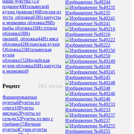
наши чувства (2-е
Изображение №49244
издание)
0
Итальянской
кухни (компакт)
0
Изделия из
Изображение №49235
теста_обложка
63
Из капусты
и морковки обложка
39
Из
Изображение №49241
рыбы обложка
16
Из птицы
обложка
18
Из
Изображение №49216
овощей_обложка
44
Из мяса
обложка
42
Испанская кухня
Изображение №49222
Обложка
33
Итальянская
кухня
Изображение №49250
обложка
152
Индийская
кухня обложка
26
Из капусты
Изображение №49249
и морковки
9
Изображение №49245
Рецепт
205 тегов
Изображение №49248
Фаршированные
Изображение №49246
рулеты
6
Рулеты из
семги
10
Рулеты
Изображение №49233
мясные
2
Рулеты из
сельди
32
Рулеты из яиц с
Изображение №49237
грибами
15
Яичные
рулеты
4
Суши-рулеты
Изображение №49255