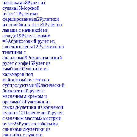
палочками
8
Рулет из
судака
15
Морской
рулет
11
Рулетики
фаршированные
2
Рулетики
из индейки в тесте
5
Рулет из
лаваша с начинкой из
сельди
19
Рулет с маком
=
6
Абрикосовый рулет из
слоеного теста
12
Рулетики из
телятины с
ананасоми
9
Рождественский
рулет с кофе
16
Рулет из
камбалы
6
Рулетики из
кальмаров под
майонезом
2
рулетики с
субпродуктами
4
Класический
бисквитный рулет с
масленным кремом и
орехами
18
Рулетики из
языка
2
Рулетики из копченой
курицы
12
Печеночный рулет
с зеленым маслом
2
Быстрый
рулет
26
Рулет со взбитыми
сливками
2
Рулетики из
свинины с луком и