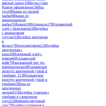
мясной пирог
10
Икура суши
Разное оформление
34
Ика
гесо
9
Иваши из свежей
рыбы
9
Иваши из
маринованной
рыбы
11
Инжир
10
Испаньола
17
Итальянский
хлеб с базиликом
14
Индейка
с ананасовым
соусом
11
Индейка запеченая
в
фольге
7
Инопланетянин
12
Индейка
запеченная с
кари
20
Изюмовый хлеб с
ромом
6
Итальянский
кофе
7
Изысканный рис по-
императорски
4
Итальянское
ризотто запеченной уткой и
грибами_2
13
Итальянское
ризотто запеченной уткой и
грибами
5
Икра из
запеченных
овощей
15
Индейка тушеная с
грибами в сливочном
соусе
22
Имбирно-медовый
соус
7
Индейка тушенная в