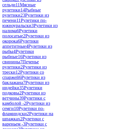
сельди
11
Мясные
рулетики
14
Рыбные
рулетики
23
Рулетики из
печени
11
Рулетики по-
южноуральски
3
Рулетики из
налима
6
Рулетики
полосатые
2
Рулетики из
окорока
6
Рулетики
аппетитные
4
Рулетики из
рыбы
4
Рулетики
рыбные
16
Рулетики из
свинины
7
Печенье
рулетики
2
Рулетики из
трески
12
Рулетики со
спаржей
6
Рулетики из
баклажана
7
Рулетики из
индейки
35
Рулетики
подковы
2
Рулетики из
ветчины
39
Рулетики с
камболой -
2
Рулетики из
семги
10
Рулетики по-
фламиндски
2
Рулетики на
шпажках
2
Рулетики с
вареньем -
3
Рулетики с