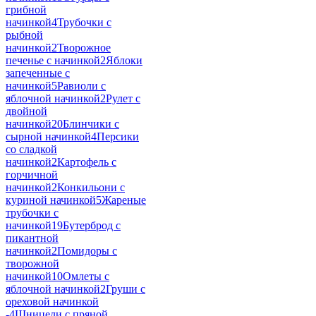
грибной
начинкой
4
Трубочки с
рыбной
начинкой
2
Творожное
печенье с начинкой
2
Яблоки
запеченные с
начинкой
5
Равиоли с
яблочной начинкой
2
Рулет с
двойной
начинкой
20
Блинчики с
сырной начинкой
4
Персики
со сладкой
начинкой
2
Картофель с
горчичной
начинкой
2
Конкильони с
куриной начинкой
5
Жареные
трубочки с
начинкой
19
Бутерброд с
пикантной
начинкой
2
Помидоры с
творожной
начинкой
10
Омлеты с
яблочной начинкой
2
Груши с
ореховой начинкой
-
4
Шницели с пряной