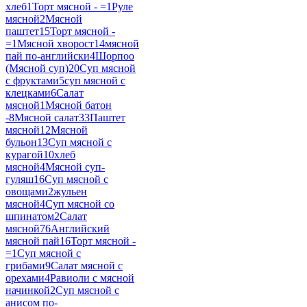
хлеб
1
Торт мясной - =
1
Руле
мясной
2
Мясной
паштет
15
Торт мясной -
=
1
Мясной хворост
14
мясной
пай по-английски
4
Шорпоо
(Мясной суп)
20
Суп мясной
с фруктами
5
суп мясной с
клецками
6
Салат
мясной
1
Мясной батон
-
8
Мясной салат
33
Паштет
мясной
12
Мясной
бульон
13
Суп мясной с
курагой
10
хлеб
мясной
4
Мясной суп-
гуляш
16
Суп мясной с
овощами
2
жульен
мясной
4
Суп мясной со
шпинатом
2
Салат
мясной
76
Английский
мясной пай
16
Торт мясной -
=
1
Суп мясной с
грибами
9
Салат мясной с
орехами
4
Равиоли с мясной
начинкой
2
Суп мясной с
анисом по-