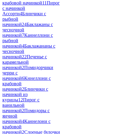
крабовой начинкой
11
Пирог
с начинкой
Ассорти
4
Блинчики с
рыбной
начинкой
24
Баклажаны с
чесночной
начинкой
7
Каннеллони с
рыбной
начинкой
4
Баклажананы с
чесночной
начинкой
22
Печенье с
карамельной
начинкой
2
Помидорчики
черри с
начинкой
6
Кннеллони с
крабовой
начинкой
2
Блинчики с
начинкой из
курицы
12
Пирог с
ванильной
начинкой
2
Помидоры с
яичной
начинкой
4
Каннелони с
крабовой
начинкой
2
Слоеные булочки