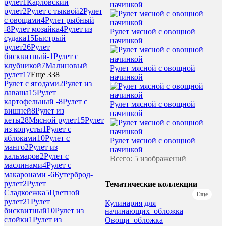
рулет
1
Карловский
начинкой
рулет
2
Рулет с тыквой
2
Рулет
с овощами
4
Рулет рыбный
-
8
Рулет мозайка
4
Рулет из
Рулет мясной с овощной
судака
15
Быстрый
начинкой
рулет
26
Рулет
бисквитный-
1
Рулет с
клубникой
7
Малиновый
Рулет мясной с овощной
рулет
17
Еще 338
начинкой
Рулет с ягодами
2
Рулет из
лаваша
15
Рулет
картофельный -
8
Рулет с
Рулет мясной с овощной
вишней
8
Рулет из
начинкой
кеты
28
Мясной рулет
15
Рулет
из копусты
1
Рулет с
яблоками
10
Рулет с
Рулет мясной с овощной
манго
2
Рулет из
начинкой
кальмаров
2
Рулет с
Всего: 5 изображений
маслинами
4
Рулет с
макаронами -
6
Бутерброд-
рулет
2
Рулет
Тематические коллекции
Сладкоежка
5
Цветной
Еще
рулет
21
Рулет
Кулинария для
бисквитный
10
Рулет из
начинающих_обложка
слойки
1
Рулет из
Овощи_обложка