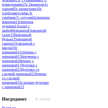
зеленью
21
с сухариками
17
с
помидорами
25
с брокколи
1
с
сыром
83
с крокетами
10
с
хлебцами
1
сибас
3
с
грибами
7
с соусом
42
свинина
жареная
13
свинина
духовая
13
салат с
рыбой
6
овощной
3
овощной
салат
230
овощной
бульон
35
овощной
гарнир
31
овощной с
мясом
10
с
начинкой
111
блины с
начинкой
156
печенье с
начинкой
20
пирог с
начинкой
17
булочки с
начинкой
23
булочки со
сладкой начинкой
23
блины
со сладкой
начинкой
35
сладкие булочки
с начинкой
23
Ингредиент
6 тегов
Рулет из