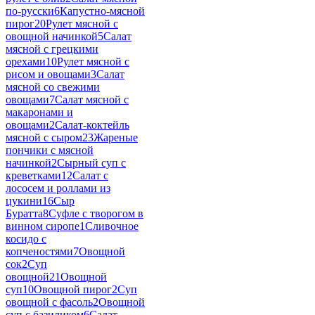
по-русски
6
Капустно-мясной
пирог
20
Рулет мясной с
овощной начинкой
5
Салат
мясной с грецкими
орехами
10
Рулет мясной с
рисом и овощами
3
Салат
мясной со свежими
овощами
7
Салат мясной с
макаронами и
овощами
2
Салат-коктейль
мясной с сыром
23
Жареные
пончики с мясной
начинкой
2
Сырный суп с
креветками
12
Салат с
лососем и роллами из
цукини
16
Сыр
Буратта
8
Суфле с творогом в
винном сиропе
1
Сливочное
косидо с
копченостями
7
Овощной
сок
2
Суп
овощной
21
Овощной
суп
10
Овощной пирог
2
Суп
овощной с фасоль
2
Овощной
суп с базиликом
6
Салат