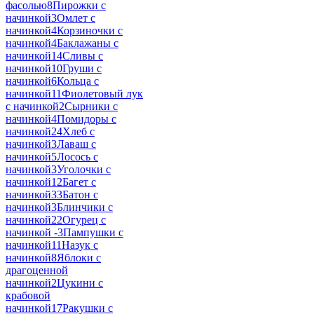
фасолью
8
Пирожки с
начинкой
3
Омлет с
начинкой
4
Корзиночки с
начинкой
4
Баклажаны с
начинкой
14
Сливы с
начинкой
10
Груши с
начинкой
6
Кольца с
начинкой
11
Фиолетовый лук
с начинкой
2
Сырники с
начинкой
4
Помидоры с
начинкой
24
Хлеб с
начинкой
3
Лаваш с
начинкой
5
Лосось с
начинкой
3
Уголочки с
начинкой
12
Багет с
начинкой
33
Батон с
начинкой
3
Блинчики с
начинкой
22
Огурец с
начинкой -
3
Пампушки с
начинкой
11
Назук с
начинкой
8
Яблоки с
драгоценной
начинкой
2
Цукини с
крабовой
начинкой
17
Ракушки с