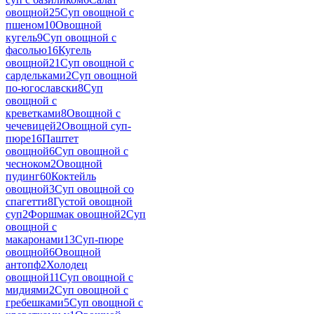
овощной
25
Суп овощной с
пшеном
10
Овощной
кугель
9
Суп овощной с
фасолью
16
Кугель
овощной
21
Суп овощной с
сардельками
2
Суп овощной
по-югославски
8
Суп
овощной с
креветками
8
Овощной с
чечевицей
2
Овощной суп-
пюре
16
Паштет
овощной
6
Суп овощной с
чесноком
2
Овощной
пудинг
60
Коктейль
овощной
3
Суп овощной со
спагетти
8
Густой овощной
суп
2
Форшмак овощной
2
Суп
овощной с
макаронами
13
Суп-пюре
овощной
6
Овощной
антопф
2
Холодец
овощной
11
Суп овощной с
мидиями
2
Суп овощной с
гребешками
5
Суп овощной с