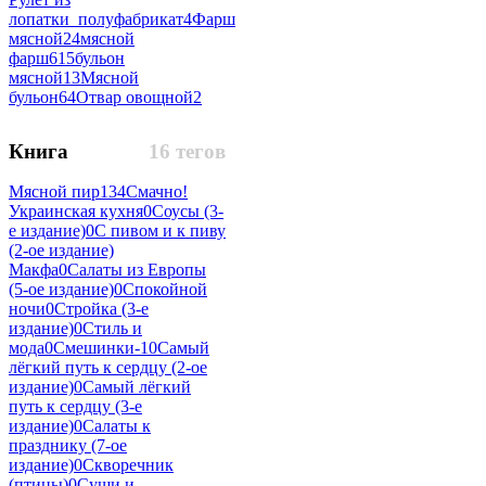
лопатки_полуфабрикат
4
Фарш
мясной
24
мясной
фарш
615
бульон
мясной
13
Мясной
бульон
64
Отвар овощной
2
Книга
16 тегов
Мясной пир
134
Смачно!
Украинская кухня
0
Соусы (3-
е издание)
0
С пивом и к пиву
(2-ое издание)
Макфа
0
Салаты из Европы
(5-ое издание)
0
Спокойной
ночи
0
Стройка (3-е
издание)
0
Стиль и
мода
0
Смешинки-1
0
Самый
лёгкий путь к сердцу (2-ое
издание)
0
Самый лёгкий
путь к сердцу (3-е
издание)
0
Салаты к
празднику (7-ое
издание)
0
Скворечник
(птицы)
0
Суши и