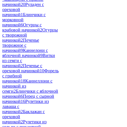
начинкой
20
Руладен с
ореховой
начинкой
1
Блинчики с
морковной
начинкой
6
Огурцы с
крабовой начинкой
2
Огурцы
с творожной
начинкой
2
Печенье
творожное с
начинкой
9
Каннелони с
яблочной начинкой
9
Витки
из семги с
начинкой
2
Печенье с
ореховой начинкой
10
Форель
с грибной
начинкой
18
Каннеллони с
начинкой из
семги
2
Блинчики с яблочной
начинкой
6
Перец с сырной
начинкой
16
Рулетики из
лаваша с
начинкой
2
Баклажан с
ореховой
начинкой
2
Рулетики из
сельди с пикантной