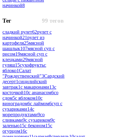
начинкой
8
Тег
99 тегов
сладкий рулет
62
рулет с
начинкой
21
рулет из
картофеля
25
мясной
шашлык
107
мясной суп с
рисом
19
мясной суп с
клецками
29
мясной
гуляш
15
сухофрукты:
яблоко
1
Салат
"Рождественский"
3
Сардский
десерт
1
сицилийский
завтрак
1
с макаронами
13
с
косточкой
10
с ананасом
6
со
сдом
5
с яблоком
10
с
виноградом
6
с лаймом
6
суп с
сухариками
14
с
морепродуктами
9
со
сливками
9
с сухариком
9
с
заленью
15
с беконом
15
с
огурцом
16
с
помидорвми
11
сырная
8
стерлядь
10
салат