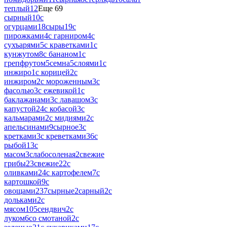
теплый
12
Еще 69
сырный
10
с
огурцами
18
сыры
19
с
пирожками
4
с гарниром
4
с
сухъарями
5
с краветками
1
с
кунжутом
8
с бананом
1
с
грепфрутом
5
семна
5
слоями
1
с
инжиро
1
с корицей
2
с
инжиром
2
с мороженным
3
с
фасолью
3
с ежевикой
1
с
баклажанами
3
с лавашом
3
с
капустой
24
с кобасой
3
с
кальмарами
2
с мидиями
2
с
апельсинами
9
сырное
3
с
кретками
3
с креветками
36
с
рыбой
13
с
масом
3
слабосоленая
2
свежие
грибы
23
свежие
22
с
оливками
24
с картофелем
7
с
картошкой
9
с
овощами
237
сырные
2
сарный
2
с
дольками
2
с
мясом
105
сендвич
2
с
луком
6
со смотаной
2
с