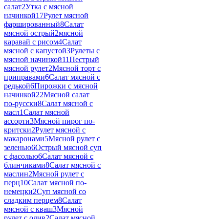
салат
2
Утка с мясной
начинкой
17
Рулет мясной
фаршированный
8
Салат
мясной острый
2
мясной
каравай с рисом
4
Салат
мясной с капустой
3
Рулеты с
мясной начинкой
11
Пестрый
мясной рулет
2
Мясной торт с
приправами
6
Салат мясной с
редькой
6
Пирожки с мясной
начинкой
22
Мясной салат
по-русски
8
Салат мясной с
масл
1
Салат мясной
ассорти
3
Мясной пирог по-
критски
2
Рулет мясной с
макаронами
5
Мясной рулет с
зеленью
6
Острый мясной суп
с фасолью
6
Салат мясной с
блинчиками
8
Салат мясной с
маслин
2
Мясной рулет с
перц
10
Салат мясной по-
немецки
2
Суп мясной со
сладким перцем
8
Салат
мясной с кваш
3
Мясной
рулет с олив
2
Салат мясной