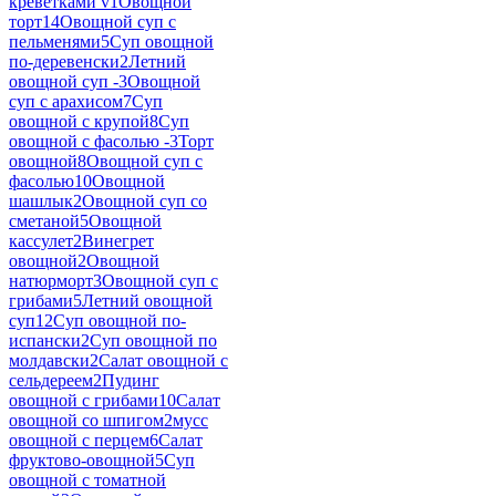
креветками v
1
Овощной
торт
14
Овощной суп с
пельменями
5
Суп овощной
по-деревенски
2
Летний
овощной суп -
3
Овощной
суп с арахисом
7
Суп
овощной с крупой
8
Суп
овощной с фасолью -
3
Торт
овощной
8
Овощной суп с
фасолью
10
Овощной
шашлык
2
Овощной суп со
сметаной
5
Овощной
кассулет
2
Винегрет
овощной
2
Овощной
натюрморт
3
Овощной суп с
грибами
5
Летний овощной
суп
12
Суп овощной по-
испански
2
Суп овощной по
молдавски
2
Салат овощной с
сельдереем
2
Пудинг
овощной с грибами
10
Салат
овощной со шпигом
2
мусс
овощной с перцем
6
Салат
фруктово-овощной
5
Суп
овощной с томатной