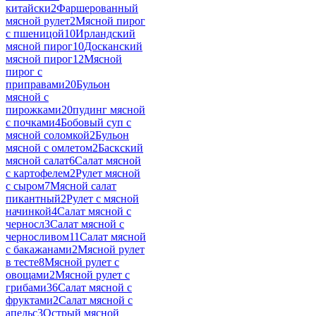
китайски
2
Фаршерованный
мясной рулет
2
Мясной пирог
с пшеницой
10
Ирландский
мясной пирог
10
Досканский
мясной пирог
12
Мясной
пирог с
приправами
20
Бульон
мясной с
пирожками
20
пудинг мясной
с почками
4
Бобовый суп с
мясной соломкой
2
Бульон
мясной с омлетом
2
Баскский
мясной салат
6
Салат мясной
с картофелем
2
Рулет мясной
с сыром
7
Мясной салат
пикантный
2
Рулет с мясной
начинкой
4
Салат мясной с
черносл
3
Салат мясной с
черносливом
11
Салат мясной
с бакажанами
2
Мясной рулет
в тесте
8
Мясной рулет с
овощами
2
Мясной рулет с
грибами
36
Салат мясной с
фруктами
2
Салат мясной с
апельс
3
Острый мясной