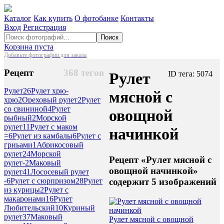
Каталог
Как купить
О фотобанке
Контакты
Вход
Регистрация
Поиск
Корзина пуста
Добавьте фотографии для заказа
Рецепт
368 тегов
Рулет
ID тега: 5074
Рулет
26
Рулет хрю-
мясной с
хрю
2
Ореховый рулет
2
Рулет
со свининой
4
Рулет
овощной
рыбный
2
Морской
рулет
11
Рулет с маком
начинкой
=
6
Рулет из камбалы
6
Рулет с
гриьами
1
Абрикосовый
рулет
24
Морской
Рецепт «Рулет мясной с
рулет-
2
Маковый
овощной начинкой»
рулет
41
Лососевый рулет
содержит 5 изображений
-
6
Рулет с сюрпризом
28
Рулет
из курицы
2
Рулет с
макаронами
16
Рулет
Любительский
10
Куриный
рулет
37
Маковый
Рулет мясной с овощной