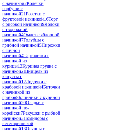
с начинкой
2
Колечки
горбуши с
начинкой
21
Розетки с
фруктовой начинкой
16
Торт
с рисовой начинкой
9
Яблоки
с творожной
начинкой
4
Омлет с яблочной
начинкой
7
Голубцы с
грибной начинкой
5
Пирожки
с яичной
начинкой
4
Тарталетки с
начинкой из
курицы
13
Куриная грудка с
начинкой
2
Шницель из
капусты с
начинкой
12
Лодочки с
крабовой начинкой
4
Биточки
с начинкой из
грибов
8
Блинчики с куриной
начинкой
20
Оладьи с
начинкой по-
корейски
7
Ракушки с рыбной
начинкой
3
Помидоры с
вегетарианской
начинкой
13
Огурцы с