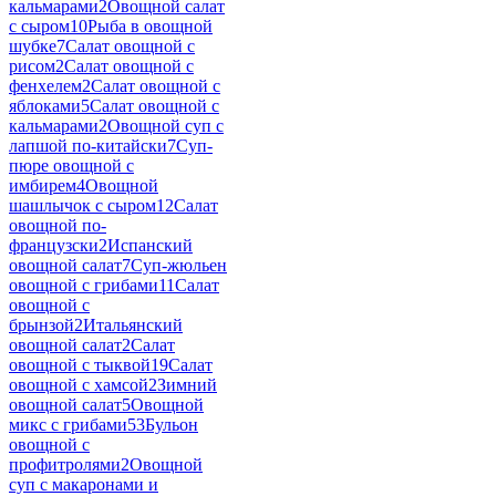
кальмарами
2
Овощной салат
с сыром
10
Рыба в овощной
шубке
7
Салат овощной с
рисом
2
Салат овощной с
фенхелем
2
Салат овощной с
яблоками
5
Салат овощной с
кальмарами
2
Овощной суп с
лапшой по-китайски
7
Суп-
пюре овощной с
имбирем
4
Овощной
шашлычок с сыром
12
Салат
овощной по-
французски
2
Испанский
овощной салат
7
Суп-жюльен
овощной с грибами
11
Салат
овощной с
брынзой
2
Итальянский
овощной салат
2
Салат
овощной с тыквой
19
Салат
овощной с хамсой
2
Зимний
овощной салат
5
Овощной
микс с грибами
53
Бульон
овощной с
профитролями
2
Овощной
суп с макаронами и