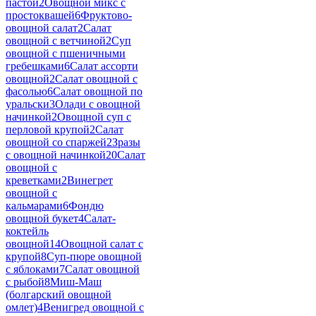
пастой
2
Овощной микс с
простоквашей
6
Фруктово-
овощной салат
2
Салат
овощной с ветчиной
2
Суп
овощной с пшеничными
гребешками
6
Салат ассорти
овощной
2
Салат овощной с
фасолью
6
Салат овощной по
уральски
3
Олади с овощной
начинкой
2
Овощной суп с
перловой крупой
2
Салат
овощной со спаржей
2
Зразы
с овощной начинкой
20
Салат
овощной с
креветками
2
Винегрет
овощной с
кальмарами
6
Фондю
овощной букет
4
Салат-
коктейль
овощной
14
Овощной салат с
крупой
8
Суп-пюре овощной
с яблоками
7
Салат овощной
с рыбой
8
Миш-Маш
(болгарский овощной
омлет)
4
Венигред овощной с