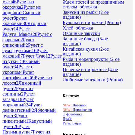
мяса
46
Рулет из
Ждем гостей за праздничным
столом_обложка
окорочка
2
Рулет из
Закуски из рыбы (2-ое
индейки
2
Сырный
издание)
рулет
8
рулет
Булочки и пирожки (Рипол)
крабовый
30
Ягодный
Хлеб_обложка
рулет
14
Рулет
Овощные закуски
Радуга_Макфа
28
Рулет с
Заливные блюда (5-ое
форелью
2
Рулет
издание)
сливочный
2
Рулет с
Китайская кухня (2-ое
сухофруктами
16
Рулет
издание)
маковый
7
Рулет Чудо
12
Рулет
Рыба и морепродукты (2-ое
из утки
15
Рыбный
издание)
рулет
34
Рулет с
Печенье и пирожные (4-ое
укропом
4
Рулет
издание)
картофельный
9
Рулет из
Любимые запеканки (Рипол)
лосося
2
Лимонный
рулет
2
Рулет из
свинины
2
Рулет
Клиентам
загадка
18
Рулет
морковный
24
Рулет
Договор
NEW!
Приложения
деликатесный
2
Яблочный
NEW!
О фотобанке
рулет
3
Рулет
Прайс
пикантный
1
Капустный
Регистрация
рулет
26
Рулет
Пятиминутка
7
Рулет из
Контакты