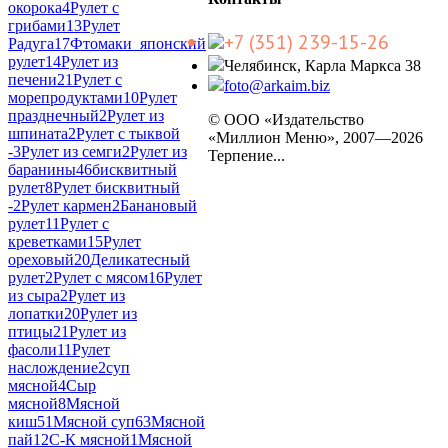
окорока
4
Рулет с
грибами
13
Рулет
+7 (351) 239-15-26
Радуга
17
Фтомаки_японский
рулет
14
Рулет из
Челябинск, Карла Маркса 38
печени
21
Рулет с
foto@arkaim.biz
морепродуктами
10
Рулет
празднечный
2
Рулет из
© ООО «Издательство
шпината
2
Рулет с тыквой
«Миллион Меню», 2007—2026
-
3
Рулет из семги
2
Рулет из
Терпение...
баранины
46
бисквитный
рулет
8
Рулет бисквитный
-
2
Рулет кармен
2
Банановый
рулет
11
Рулет с
креветками
15
Рулет
ореховый
20
Деликатесный
рулет
2
Рулет с мясом
16
Рулет
из сыра
2
Рулет из
лопатки
20
Рулет из
птицы
21
Рулет из
фасоли
11
Рулет
наслождение
2
суп
мясной
4
Сыр
мясной
8
Мясной
киш
51
Мясной суп
63
Мясной
пай
12
С-К мясной
1
Мясной