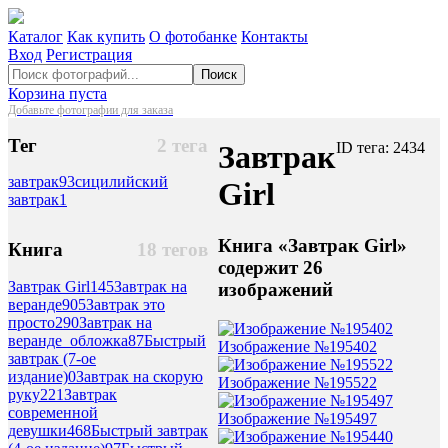
Каталог
Как купить
О фотобанке
Контакты
Вход
Регистрация
Поиск
Корзина пуста
Добавьте фотографии для заказа
Тег
2 тега
Завтрак
ID тега: 2434
завтрак
93
сицилийский
Girl
завтрак
1
Книга «Завтрак Girl»
Книга
18 тегов
содержит 26
Завтрак Girl
145
Завтрак на
изображений
веранде
905
Завтрак это
просто
290
Завтрак на
веранде_обложка
87
Быстрый
Изображение №195402
завтрак (7-ое
издание)
0
Завтрак на скорую
Изображение №195522
руку
221
Завтрак
современной
Изображение №195497
девушки
468
Быстрый завтрак