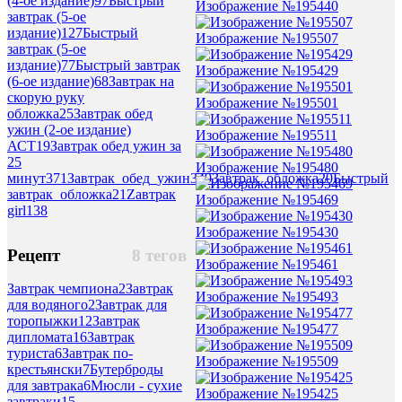
(4-ое издание)
97
Быстрый
Изображение №195440
завтрак (5-ое
издание)
127
Быстрый
Изображение №195507
завтрак (5-ое
издание)
77
Быстрый завтрак
Изображение №195429
(6-ое издание)
68
Завтрак на
скорую руку
Изображение №195501
обложка
25
Завтрак обед
ужин (2-ое издание)
Изображение №195511
АСТ
19
Завтрак обед ужин за
25
Изображение №195480
минут
371
Завтрак_обед_ужин
349
Завтрак_обложка
20
Быстрый
завтрак_обложка
21
Zавтрак
Изображение №195469
girl
138
Изображение №195430
Рецепт
8 тегов
Изображение №195461
Завтрак чемпиона
2
Завтрак
Изображение №195493
для водяного
2
Завтрак для
торопыжки
12
Завтрак
Изображение №195477
дипломата
16
Завтрак
туриста
6
Завтрак по-
Изображение №195509
крестьянски
7
Бутерброды
для завтрака
6
Мюсли - сухие
Изображение №195425
завтраки
15