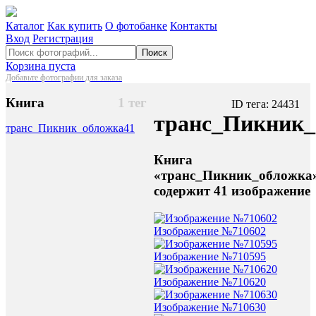
Каталог
Как купить
О фотобанке
Контакты
Вход
Регистрация
Поиск
Корзина пуста
Добавьте фотографии для заказа
Книга
1 тег
ID тега: 24431
транс_Пикник_
транс_Пикник_обложка
41
Книга
«транс_Пикник_обложка
содержит 41 изображение
Изображение №710602
Изображение №710595
Изображение №710620
Изображение №710630