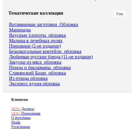
Тематические коллекции
Еще
Витаминные заготовки_Обложка
Маринады
Вкусные хлопоты_обложка
Малина в лечебных целях
Пирожное (2-ое издание)
Безалкогольные коктейли_обложка
Любимые русские блюда (11-ое издание)
Закуски из мяса_обложка
Перцы и баклажаны_обложка
Славянский Базар_обложка
Из птицы обложка
Экспресс кухня обложка
Клиентам
Договор
NEW!
Приложения
NEW!
О фотобанке
Прайс
Регистрация