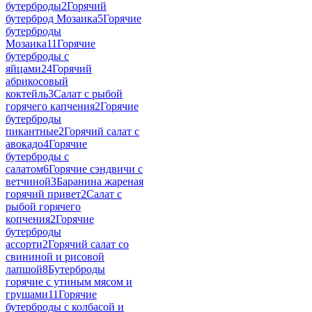
бутерброды
2
Горячий
бутерброд Мозаика
5
Горячие
бутерброды
Мозаика
11
Горячие
бутерброды c
яйцами
24
Горячий
абрикосовый
коктейль
3
Салат с рыбой
горячего капчения
2
Горячие
бутерброды
пикантные
2
Горячий салат с
авокадо
4
Горячие
бутерброды с
салатом
6
Горячие сэндвичи с
ветчиной
3
Баранина жареная
горячий привет
2
Салат с
рыбой горячего
копчения
2
Горячие
бутерброды
ассорти
2
Горячий салат со
свининой и рисовой
лапшой
8
Бутерброды
горячие с утиным мясом и
грушами
11
Горячие
бутерброды с колбасой и