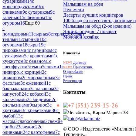
сухариками
14
с
Малышкам на обед
морепродуктами
9
со
Пельмени
сливками
9
с сухариком
9
с
Десерты лучших кондитеров
заленью
15
с беконом
15
с
100 блюд со всего света, которые
огурцом
16
Еще 60
Малышам на обед (2-ое издание)
с
Энциклопедия_7 поварят
помидорвми
11
сырная
8
стерлядь
10
салат
Молодой хозяйке
теплый
12
сырный
10
с
огурцами
18
сыры
19
с
пирожками
4
с гарниром
4
с
Клиентам
сухъарями
5
с краветками
1
с
кунжутом
8
с бананом
1
с
Договор
NEW!
грепфрутом
5
семна
5
слоями
1
с
Приложения
NEW!
О фотобанке
инжиро
1
с корицей
2
с
Прайс
инжиром
2
с мороженным
3
с
Регистрация
фасолью
3
с ежевикой
1
с
баклажанами
3
с лавашом
3
с
Контакты
капустой
24
с кобасой
3
с
кальмарами
2
с мидиями
2
с
+7 (351) 239-15-26
апельсинами
9
сырное
3
с
кретками
3
с креветками
36
с
Челябинск, Карла Маркса 38
рыбой
13
с
foto@arkaim.biz
масом
3
слабосоленая
2
свежие
грибы
23
свежие
22
с
© ООО «Издательство «Миллион
оливками
24
с картофелем
7
с
Терпение...