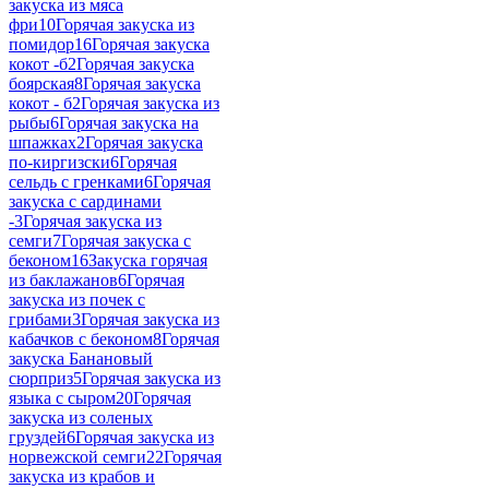
закуска из мяса
фри
10
Горячая закуска из
помидор
16
Горячая закуска
кокот -б
2
Горячая закуска
боярская
8
Горячая закуска
кокот - б
2
Горячая закуска из
рыбы
6
Горячая закуска на
шпажках
2
Горячая закуска
по-киргизски
6
Горячая
сельдь с гренками
6
Горячая
закуска с сардинами
-
3
Горячая закуска из
семги
7
Горячая закуска с
беконом
16
Закуска горячая
из баклажанов
6
Горячая
закуска из почек с
грибами
3
Горячая закуска из
кабачков с беконом
8
Горячая
закуска Банановый
сюрприз
5
Горячая закуска из
языка с сыром
20
Горячая
закуска из соленых
груздей
6
Горячая закуска из
норвежской семги
22
Горячая
закуска из крабов и