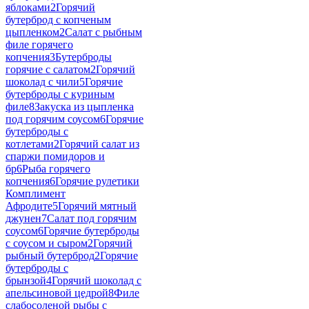
яблоками
2
Горячий
бутерброд с копченым
цыпленком
2
Салат с рыбным
филе горячего
копчения
3
Бутерброды
горячие с салатом
2
Горячий
шоколад с чили
5
Горячие
бутерброды с куриным
филе
8
Закуска из цыпленка
под горячим соусом
6
Горячие
бутерброды с
котлетами
2
Горячий салат из
спаржи помидоров и
бр
6
Рыба горячего
копчения
6
Горячие рулетики
Комплимент
Афродите
5
Горячий мятный
джунен
7
Салат под горячим
соусом
6
Горячие бутерброды
с соусом и сыром
2
Горячий
рыбный бутерброд
2
Горячие
бутерброды с
брынзой
4
Горячий шоколад с
апельсиновой цедрой
8
Филе
слабосоленой рыбы с