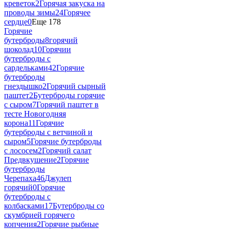
креветок
2
Горячая закуска на
проводы зимы
24
Горячее
сердце
0
Еще 178
Горячие
бутерброды
8
горячий
шоколад
10
Горячии
бутерброды с
сардельками
42
Горячие
бутерброды
гнездышко
2
Горячий сырный
паштет
2
Бутерброды горячие
с сыром
7
Горячий паштет в
тесте Новогодняя
корона
11
Горячие
бутерброды с ветчиной и
сыром
5
Горячие бутерброды
с лососем
2
Горячий салат
Предвкушение
2
Горячие
бутерброды
Черепаха
46
Джулеп
горячий
0
Горячие
бутерброды с
колбасками
17
Бутерброды со
скумбрией горячего
копчения
2
Горячие рыбные