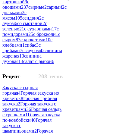
картошкой
9
с
овощами
237
сырные
2
сарный
2
с
дольками
2
с
мясом
105
сендвич
2
с
луком
6
со смотаной
2
с
зеленью
21
с сухариками
17
с
помидорами
25
с брокколи
1
с
сыром
83
с крокетами
10
с
хлебцами
1
сибас
3
с
грибами
7
с соусом
42
свинина
жареная
13
свинина
духовая
13
салат с рыбой
6
Рецепт
208 тегов
Закуска с сырная
горячая
4
Горячая закуска из
креветок
8
Горячая грибная
закуска
2
Горячая закуска с
креветками
36
Горячая сельдь
с гренками
1
Горячая закуска
по-ковбойски
40
Горячая
закуска с
шампиньонами
2
Горячая