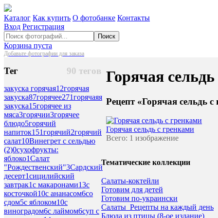
Каталог
Как купить
О фотобанке
Контакты
Вход
Регистрация
Поиск
Корзина пуста
Добавьте фотографии для заказа
Тег
90 тегов
Горячая сельдь
закуска горячая
12
горячая
закуска
87
горячее
271
горячаяя
Рецепт «Горячая сельдь с
закуска
15
горячее из
мяса
3
горячии
3
горячее
блюдо
5
горячий
Горячая сельдь с гренками
напиток
151
горячий
2
горячий
Всего: 1 изображение
салат
10
Винегрет с сельдью
(2)
0
сухофрукты:
яблоко
1
Салат
Тематические коллекции
"Рождественский"
3
Сардский
десерт
1
сицилийский
Салаты-коктейли
завтрак
1
с макаронами
13
с
Готовим для детей
косточкой
10
с ананасом
6
со
Готовим по-украински
сдом
5
с яблоком
10
с
Салаты_Рецепты на каждый день
виноградом
6
с лаймом
6
суп с
Блюда из птицы (8-ое издание)