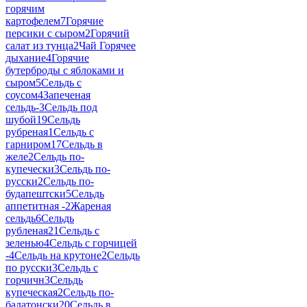
горячим
картофелем
7
Горячие
персики с сыром
2
Горячий
салат из тунца
2
Чай Горячее
дыхание
4
Горячие
бутерброды с яблоками и
сыром
5
Сельдь с
соусом
4
Запеченая
сельдь-
3
Сельдь под
шубой
19
Сельдь
рубреная
1
Сельдь с
гарниром
17
Сельдь в
желе
2
Сельдь по-
купечески
3
Сельдь по-
русски
2
Сельдь по-
будапештски
5
Сельдь
аппетитная -
2
Жареная
сельдь
6
Сельдь
рубленая
21
Сельдь с
зеленью
4
Сельдь с горчицей
-
4
Сельдь на крутоне
2
Сельдь
по русски
3
Сельдь с
горчичн
3
Сельдь
купеческая
2
Сельдь по-
балатонски
20
Сельдь в