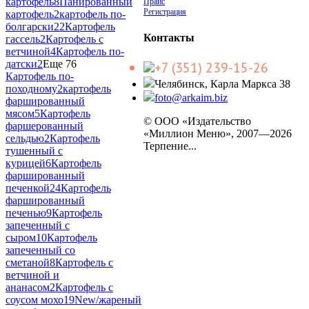
картофель
8
Панированный
Прайс
Регистрация
картофель
2
картофель по-
болгарски
22
Картофель
Контакты
гассель
2
Картофель с
ветчиной
4
Картофель по-
датски
2
Еще 76
+7 (351) 239-15-26
Картофель по-
Челябинск, Карла Маркса 38
походному
2
картофель
foto@arkaim.biz
фаршированный
мясом
5
Картофель
© ООО «Издательство
фаршерованный
«Миллион Меню», 2007—2026
сельдью
2
Картофель
Терпение...
тушенный с
курицей
6
Картофель
фаршированный
печенкой
24
Картофель
фаршированный
печенью
9
Картофель
запеченный с
сыром
10
Картофель
запеченный со
сметаной
8
Картофель с
ветчиной и
ананасом
2
Картофель с
соусом мохо
19
New/жареный