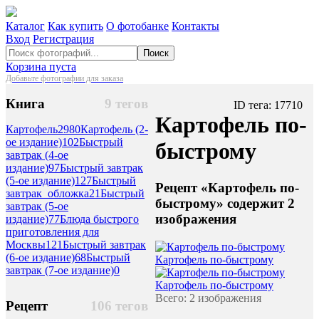
Каталог
Как купить
О фотобанке
Контакты
Вход
Регистрация
Поиск
Корзина пуста
Добавьте фотографии для заказа
Книга
9 тегов
ID тега: 17710
Картофель по-
Картофель
2980
Картофель (2-
ое издание)
102
Быстрый
быстрому
завтрак (4-ое
издание)
97
Быстрый завтрак
(5-ое издание)
127
Быстрый
Рецепт «Картофель по-
завтрак_обложка
21
Быстрый
быстрому» содержит 2
завтрак (5-ое
изображения
издание)
77
Блюда быстрого
приготовления для
Москвы
121
Быстрый завтрак
(6-ое издание)
68
Быстрый
Картофель по-быстрому
завтрак (7-ое издание)
0
Картофель по-быстрому
Всего: 2 изображения
Рецепт
106 тегов