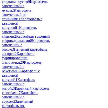
сладким соусом
9
Картофель
запеченный с
луком
2
Картофель
запеченный со
сливкими
12
Картофель с
квашеной
капустой
1
Картофель
запеченный с
яйцами
2
Картофель тушеный
с фрикадельками
8
Картофель
запеченый с
мясом
3
Печеный картофель
ассорти
2
Картофель
фаршированый
Лапоточки
20
Картофель
запеченный с
беконом
13
Картофель с
квашеной
капусой
1
Картофель
запеченный с
мятой
2
Жаренный картофель
с грибами
7
Картофель
запеченный с
соусом
2
Запеченый
картофель по-