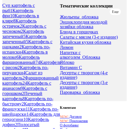
Суп картофель с
Тематические коллекции
рыб
1
Картофель
Еще
фри
10
Картофель в
Жюльены_обложка
кляре
8
Картофель
Энциклопедия молодой
острячок
2
Картофель с
хозяйки обложка
чесноком
2
Картофель
Блюда в горшочках
запеченый
5
Картофель
Салаты с мясом (3-е издание)
запеченный
5
Картофель с
Китайская кухня обложка
цацками
2
Картофель по-
Лимон
испански
4
Картофель в
Напитки с
алкоголем_Обложка
молоке
6
Картофель
Яблоко
фаршированный
74
Картофель
Витамин С
с рисом
2
Картофель по-
Десерты с творогом (4-е
перуански
4
Салат из
издание)
картофель
2
Фаршированный
Десерты с творогом (3-е
картофель
24
Картофель с
издание)
ананасом
9
Картофель с
Пароварка_обложка
горошком
2
Печеный
картофель
8
Картофель по-
быстрому
2
Картофель по-
Клиентам
французски
11
Картофель по-
швейцарски
14
Картофель для
Договор
NEW!
герцогини
10
Картофель
Приложения
NEW!
дофин
2
Полосатый
О фотобанке