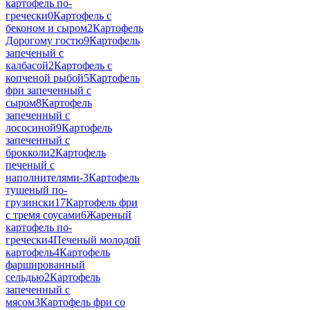
картофель по-
гречески
0
Картофель с
беконом и сыром
2
Картофель
Дорогому гостю
9
Картофель
запеченый с
калбасой
2
Картофель с
копченой рыбой
5
Картофель
фри запеченный с
сыром
8
Картофель
запеченный с
лососиной
9
Картофель
запеченный с
брокколи
2
Картофель
печеный с
наполнителями-
3
Картофель
тушеный по-
грузински
17
Картофель фри
с тремя соусами
6
Жареный
картофель по-
гречески
4
Печеный молодой
картофель
4
Картофель
фаршированный
сельдью
2
Картофель
запеченный с
мясом
3
Картофель фри со