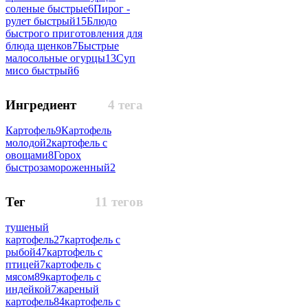
соленые быстрые
6
Пирог -
рулет быстрый
15
Блюдо
быстрого приготовления для
блюда щенков
7
Быстрые
малосольные огурцы
13
Суп
мисо быстрый
6
Ингредиент
4 тега
Картофель
9
Картофель
молодой
2
картофель с
овощами
8
Горох
быстрозамороженный
2
Тег
11 тегов
тушеный
картофель
27
картофель с
рыбой
47
картофель с
птицей
7
картофель с
мясом
89
картофель с
индейкой
7
жареный
картофель
84
картофель с