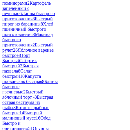
помидорами
2
Картофель
запеченный с
печенью
6
Лапша быстрого
приготовления
8
Быстрый
пирог из баранины
8
Хлеб
пшеничный быстрого
приготовления
8
Маринад
быстрого
приготовления
2
Быстрый
рулет
26
Яблочное варенье
быстрое
8
Торт
Быстрый
5
Тортик
быстрый
2
Быстрая
пахвала
8
Салат
быстрый
10
Капуста
провансаль быстрая
8
Блины
быстрые
гречневые
2
Быстрый
яблочный торт -
3
Быстрая
острая баструма из
рыбы
8
Котлеты рыбные
быстрые
14
Быстрый
малиновый мусс
16
Обед
Быстро и
оригинально
51
Огурцы