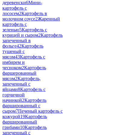
деревенски
6
Мини-
картофель с
лососем
2
Картофель в
молочном соусе
2
Жаренный
картофель с
зеленью
5
Картофель с
курицей и сыром
2
Картофель
запеченный в
фольге
42
Картофель
тушеный с
мясом
43
Картофель с
имбирем и
чесноком
2
Картофель
фаршерованный
мясом
2
Картофель,
запеченный с
яйцами
8
Картофель с
горчичной
начинкой
2
Картофель
фаршированный с
сыром
7
Печеный картофель с
кожурой
19
Картофель
фаршированный
грибами
10
Картофель
запеченный с