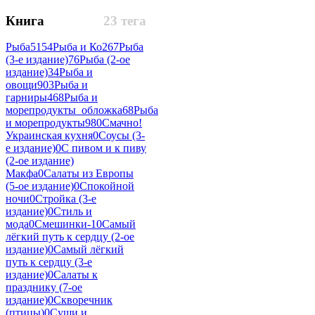
Книга
23 тега
Рыба
5154
Рыба и Ко
267
Рыба
(3-е издание)
76
Рыба (2-ое
издание)
34
Рыба и
овощи
903
Рыба и
гарниры
468
Рыба и
морепродукты_обложка
68
Рыба
и морепродукты
980
Смачно!
Украинская кухня
0
Соусы (3-
е издание)
0
С пивом и к пиву
(2-ое издание)
Макфа
0
Салаты из Европы
(5-ое издание)
0
Спокойной
ночи
0
Стройка (3-е
издание)
0
Стиль и
мода
0
Смешинки-1
0
Самый
лёгкий путь к сердцу (2-ое
издание)
0
Самый лёгкий
путь к сердцу (3-е
издание)
0
Салаты к
празднику (7-ое
издание)
0
Скворечник
(птицы)
0
Суши и