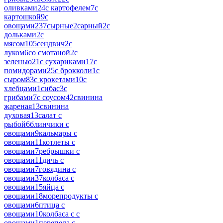
оливками
24
с картофелем
7
с
картошкой
9
с
овощами
237
сырные
2
сарный
2
с
дольками
2
с
мясом
105
сендвич
2
с
луком
6
со смотаной
2
с
зеленью
21
с сухариками
17
с
помидорами
25
с брокколи
1
с
сыром
83
с крокетами
10
с
хлебцами
1
сибас
3
с
грибами
7
с соусом
42
свинина
жареная
13
свинина
духовая
13
салат с
рыбой
6
блинчики с
овощами
9
кальмары с
овощами
11
котлеты с
овощами
7
ребрышки с
овощами
11
дичь с
овощами
7
говядина с
овощами
37
колбаса с
овощами
15
яйца с
овощами
18
морепродукты с
овощами
6
птица с
овощами
10
колбаса с с
овощами
1
перепела с