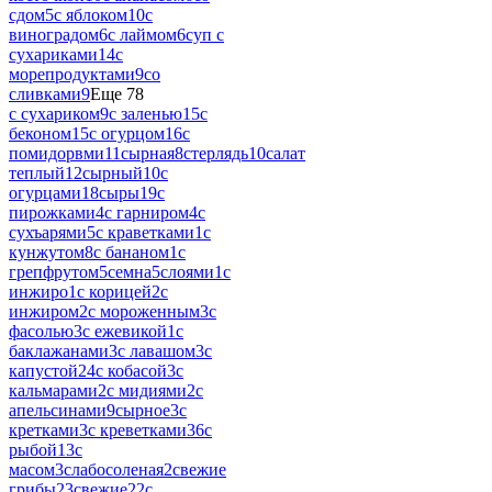
сдом
5
с яблоком
10
с
виноградом
6
с лаймом
6
суп с
сухариками
14
с
морепродуктами
9
со
сливками
9
Еще 78
с сухариком
9
с заленью
15
с
беконом
15
с огурцом
16
с
помидорвми
11
сырная
8
стерлядь
10
салат
теплый
12
сырный
10
с
огурцами
18
сыры
19
с
пирожками
4
с гарниром
4
с
сухъарями
5
с краветками
1
с
кунжутом
8
с бананом
1
с
грепфрутом
5
семна
5
слоями
1
с
инжиро
1
с корицей
2
с
инжиром
2
с мороженным
3
с
фасолью
3
с ежевикой
1
с
баклажанами
3
с лавашом
3
с
капустой
24
с кобасой
3
с
кальмарами
2
с мидиями
2
с
апельсинами
9
сырное
3
с
кретками
3
с креветками
36
с
рыбой
13
с
масом
3
слабосоленая
2
свежие
грибы
23
свежие
22
с