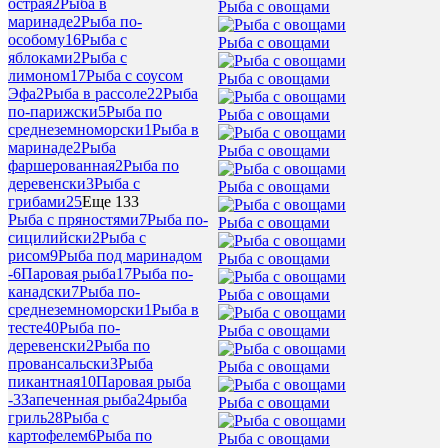
острая
2
Рыба в
Рыба с овощами
маринаде
2
Рыба по-
особому
16
Рыба с
Рыба с овощами
яблоками
2
Рыба с
лимоном
17
Рыба с соусом
Рыба с овощами
Эфа
2
Рыба в рассоле
22
Рыба
по-парижски
5
Рыба по
Рыба с овощами
среднеземноморски
1
Рыба в
маринаде
2
Рыба
Рыба с овощами
фаршерованная
2
Рыба по
деревенски
3
Рыба с
Рыба с овощами
грибами
25
Еще 133
Рыба с пряностями
7
Рыба по-
Рыба с овощами
сицилийски
2
Рыба с
рисом
9
Рыба под маринадом
Рыба с овощами
-
6
Паровая рыба
17
Рыба по-
канадски
7
Рыба по-
Рыба с овощами
среднеземноморски
1
Рыба в
тесте
40
Рыба по-
Рыба с овощами
деревенски
2
Рыба по
провансальски
3
Рыба
Рыба с овощами
пикантная
10
Паровая рыба
-
3
Запеченная рыба
24
рыба
Рыба с овощами
гриль
28
Рыба с
картофелем
6
Рыба по
Рыба с овощами