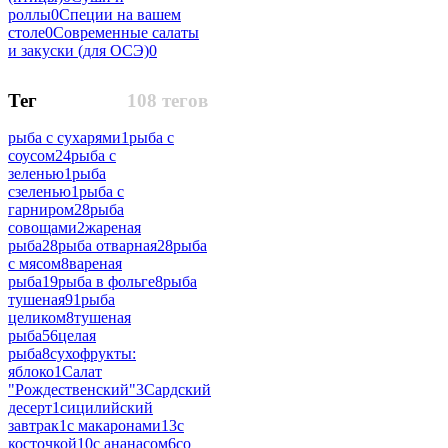
роллы
0
Специи на вашем
столе
0
Современные салаты
и закуски (для ОСЭ)
0
Тег
108 тегов
рыба с сухарями
1
рыба с
соусом
24
рыба с
зеленью
1
рыба
сзеленью
1
рыба с
гарниром
28
рыба
совощами
2
жареная
рыба
28
рыба отварная
28
рыба
с мясом
8
вареная
рыба
19
рыба в фольге
8
рыба
тушеная
91
рыба
целиком
8
тушеная
рыба
56
целая
рыба
8
сухофрукты:
яблоко
1
Салат
"Рождественский"
3
Сардский
десерт
1
сицилийский
завтрак
1
с макаронами
13
с
косточкой
10
с ананасом
6
со