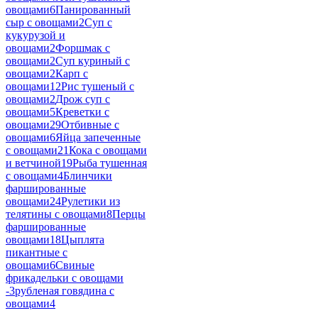
овощами
6
Панированный
сыр с овощами
2
Суп с
кукурузой и
овощами
2
Форшмак с
овощами
2
Суп куриный с
овощами
2
Карп с
овощами
12
Рис тушеный с
овощами
2
Дрож суп с
овощами
5
Креветки с
овощами
29
Отбивные с
овощами
6
Яйца запеченные
с овощами
21
Кока с овощами
и ветчиной
19
Рыба тушенная
с овощами
4
Блинчики
фаршированные
овощами
24
Рулетики из
телятины с овощами
8
Перцы
фаршированные
овощами
18
Цыплята
пикантные с
овощами
6
Свиные
фрикадельки с овощами
-
3
рубленая говядина с
овощами
4