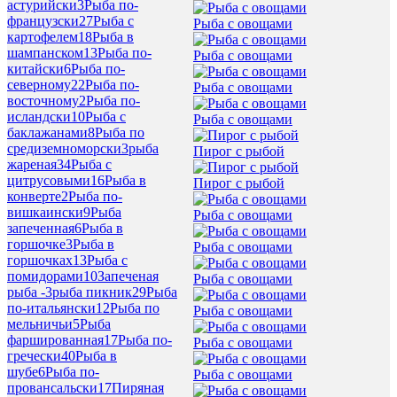
астурийски
3
Рыба по-
французски
27
Рыба с
Рыба с овощами
картофелем
18
Рыба в
шампанском
13
Рыба по-
Рыба с овощами
китайски
6
Рыба по-
северному
22
Рыба по-
Рыба с овощами
восточному
2
Рыба по-
исландски
10
Рыба с
Рыба с овощами
баклажанами
8
Рыба по
средиземноморски
3
рыба
Пирог с рыбой
жареная
34
Рыба с
цитрусовыми
16
Рыба в
Пирог с рыбой
конверте
2
Рыба по-
вишкаински
9
Рыба
Рыба с овощами
запеченная
6
Рыба в
горшочке
3
Рыба в
Рыба с овощами
горшочках
13
Рыба с
помидорами
10
Запеченая
Рыба с овощами
рыба -
3
рыба пикник
29
Рыба
по-итальянски
12
Рыба по
Рыба с овощами
мельничьи
5
Рыба
фаршированная
17
Рыба по-
Рыба с овощами
гречески
40
Рыба в
шубе
6
Рыба по-
Рыба с овощами
провансальски
17
Пиряная