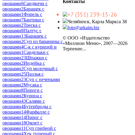
Контакты
овощами
6
Сандвичи с
овощами
2
Баращек с
+7 (351) 239-15-26
овощами
1
Форель с
овощами
7
Бантики с
Челябинск, Карла Маркса 38
овощами
2
Треска с
foto@arkaim.biz
овощами
8
Палтус с
овощами
13
Барашек с
© ООО «Издательство
овощами
2
Суп из баранины с
«Миллион Меню», 2007—2026
овощами
4
С-к с курицей и
Терпение...
овощами
1
Сардельки с
овощами
23
Шпажки с
овощами
2
Индейка с
овощами
2
Суп молочный с
овощами
25
Паэлья с
овощами
23
Суп с печеными
овощами
2
Мусака с
овощами
8
Пироги с
овощами
2
Курица с
овощами
43
Салями с
овощами
4
Бутерброды с
овощами
14
Фарфалле с
овощами
14
Пирог с
овощами
18
Омлет с
овощами
11
Суп грибной с
овощами
4
Хек тушеный с