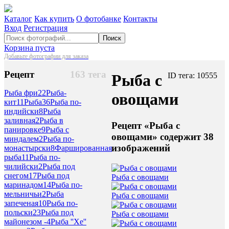
Каталог
Как купить
О фотобанке
Контакты
Вход
Регистрация
Поиск
Корзина пуста
Добавьте фотографии для заказа
Рецепт
163 тега
Рыба с
ID тега: 10555
Рыба фри
22
Рыба-
овощами
кит
11
Рыба
36
Рыба по-
индийски
8
Рыба
заливная
2
Рыба в
Рецепт «Рыба с
панировке
9
Рыба с
овощами» содержит 38
миндалем
2
Рыба по-
изображений
монастырски
8
Фаршированная
рыба
11
Рыба по-
чилийски
2
Рыба под
снегом
17
Рыба под
Рыба с овощами
маринадом
14
Рыба по-
мельничьи
2
Рыба
Рыба с овощами
запеченая
10
Рыба по-
польски
23
Рыба под
Рыба с овощами
майонезом -
4
Рыба ''Хе''