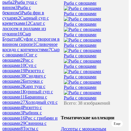
рыба
2
Рыба туш с
Рыба с овощами
вином
3
Рыба с
беконом
5
Рыба фри в
Рыба с овощами
сухарях
2
Сырный суп с
креветками
12
Салат с
Рыба с овощами
лососем и роллами из
цукини
16
Сыр
Рыба с овощами
Буратта
8
Суфле с творогом в
винном сиропе
1
Сливочное
Рыба с овощами
косидо с копченостями
7
Сыр
с овощами
1
Сиг с
Рыба с овощами
овощами
2
Рис с
овощами
10
Суп с
Рыба с овощами
овощами
19
Ризотто с
овощами
38
Сэндвич с
Рыба с овощами
овощами
2
Биточки с
овощами
2
Карп туш с
Рыба с овощами
овощами
1
Куриный суп с
овощами
11
Баранина с
Рыба с овощами
овощами
27
Холодный суп с
Всего: 38 изображений
овощами
4
Ризотто с
овощами
3
Рыбник с
Тематические коллекции
овощами
16
Рис с грибами и
овощами
29
Свинина с
Еще
овощами
8
Тосты с
Десерты с мороженым