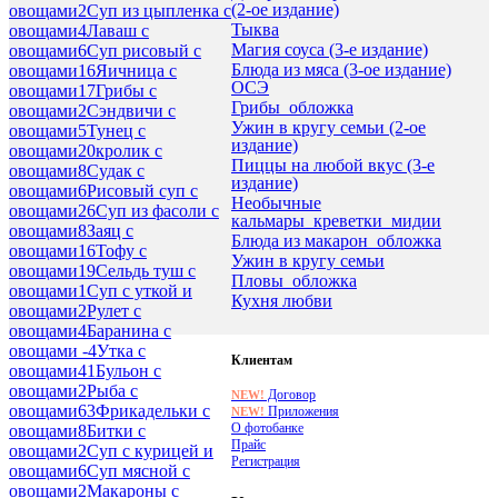
(2-ое издание)
овощами
2
Суп из цыпленка с
Тыква
овощами
4
Лаваш с
Магия соуса (3-е издание)
овощами
6
Суп рисовый с
Блюда из мяса (3-ое издание)
овощами
16
Яичница с
ОСЭ
овощами
17
Грибы с
Грибы_обложка
овощами
2
Сэндвичи с
Ужин в кругу семьи (2-ое
овощами
5
Тунец с
издание)
овощами
20
кролик с
Пиццы на любой вкус (3-е
овощами
8
Судак с
издание)
овощами
6
Рисовый суп с
Необычные
овощами
26
Суп из фасоли с
кальмары_креветки_мидии
овощами
8
Заяц с
Блюда из макарон_обложка
овощами
16
Тофу с
Ужин в кругу семьи
овощами
19
Сельдь туш с
Пловы_обложка
овощами
1
Суп с уткой и
Кухня любви
овощами
2
Рулет с
овощами
4
Баранина с
овощами -
4
Утка с
Клиентам
овощами
41
Бульон с
овощами
2
Рыба с
Договор
NEW!
овощами
63
Фрикадельки с
Приложения
NEW!
О фотобанке
овощами
8
Битки с
Прайс
овощами
2
Суп с курицей и
Регистрация
овощами
6
Суп мясной с
овощами
2
Макароны с