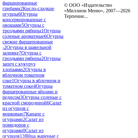
фаршированные
© ООО «Издательство
грибами
2
Кисло-сладкие
«Миллион Меню», 2007—2026
огурцы
6
Огурцы
Терпение...
консервированные с
овощами
5
Огурцы с
троздьями рябины
1
Огурцы
соленые ароматные
6
Огурцы
свежие фаршерованные
-
2
Огурцы в щавельной
заливке
7
Огурцы с
гроздьями рябины
2
Огурцы
запеч с кукуруз
хлопьями
2
Огурцы в
яблочном томатном
соке
1
Огурцы в яблочном и
томатном соке
4
Огурцы
фаршерованные яйцами и
редисом
3
Огурцы соленые с
красной смородиной
6
Салат
из огурцов с
морковью
7
Канапе с
огурцами
2
Салат из
помидоров с
огурцами
0
Салат из
огурцов
13
Яйца жареные с