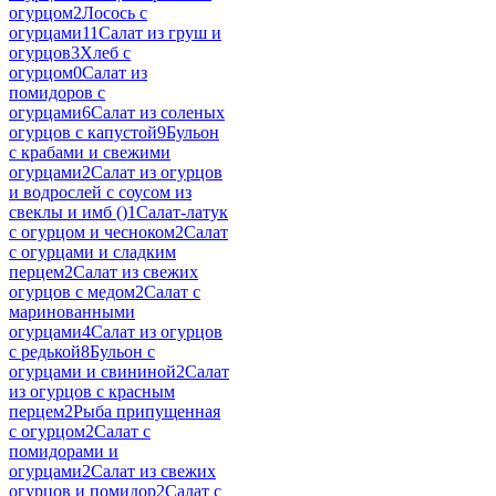
огурцом
2
Лосось с
огурцами
11
Салат из груш и
огурцов
3
Хлеб с
огурцом
0
Салат из
помидоров с
огурцами
6
Салат из соленых
огурцов с капустой
9
Бульон
с крабами и свежими
огурцами
2
Салат из огурцов
и водрослей с соусом из
свеклы и имб ()
1
Салат-латук
с огурцом и чесноком
2
Салат
с огурцами и сладким
перцем
2
Салат из свежих
огурцов с медом
2
Салат с
маринованными
огурцами
4
Салат из огурцов
с редькой
8
Бульон с
огурцами и свининой
2
Салат
из огурцов с красным
перцем
2
Рыба припущенная
с огурцом
2
Салат с
помидорами и
огурцами
2
Салат из свежих
огурцов и помидор
2
Салат с