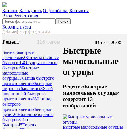
Каталог
Как купить
О фотобанке
Контакты
Вход
Регистрация
Поиск
Корзина пуста
Добавьте фотографии для заказа
Рецепт
116 тегов
ID тега: 20385
Быстрые
Блины быстрые
гречневые
2
Котлеты рыбные
малосольные
быстрые
14
Огурцы соленые
быстрые
6
Быстрые
огурцы
малосольные
огурцы
13
Лапша быстрого
приготовления
8
Быстрый
Рецепт «Быстрые
пирог из баранины
8
Хлеб
малосольные огурцы»
пшеничный быстрого
содержит 13
приготовления
8
Маринад
быстрого
изображений
приготовления
2
Быстрый
рулет
26
Яблочное варенье
быстрое
8
Торт
Быстрый
5
Тортик
Быстрые малосольные огурцы