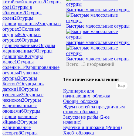
китайской капусты
2
Огурцы
сол
1
Огурцы в
Быстрые малосольные огурцы
яблочном
2
Огурцы
солен
2
Огурцы
фаршированные
23
огурцы в
Быстрые малосольные огурцы
огурцах
3
Соленые
огурцы
8
Огурцы в
огурцах
6
Огурцы
Быстрые малосольные огурцы
фаршерованные
2
Огурцы
маринованные
9
Огурцы
фарширов
3
Огурцы
Быстрые малосольные огурцы
малос
1
Огурцы
Всего: 13 изображений
соленые
11
Фаршированные
огурцы
4
Тушеные
огурцы
2
Огурцы
Тематические коллекции
Бостон
7
Огурцы по-
Еще
датски
18
Огурцы
Кулинария для
тушеные
2
Огурцы с
начинающих_обложка
чесноком
2
Огурцы
Овощи_обложка
маринованные с
Ждем гостей за праздничным
овощами
6
Огурцы
столом_обложка
фаршированные
Закуски из рыбы (2-ое
издание)
яйцами
2
Огурцы
Булочки и пирожки (Рипол)
маринованые
Хлеб_обложка
ассорти
8
Огурцы