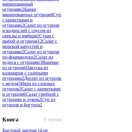
маринованный
огурцами
2
Банка
маринованных огурцов
6
Суп
с креветками и
огурцами
2
Салат из огурцов
и водрослей с соусом из
свеклы и имбиря
1
Суши с
рыбой и огурцом
12
Салат с
морской капустой и
огурцами
2
Салат из огурцов
по-фламандски
2
Салат из
редиса с огурцами
3
Варенье
из огурцов
0
Закуска из
кальмаров с солеными
огурцами
2
Десерт из огурцов
с медом
5
Икра из слоеных
огурцов
2
Салат с креветками
и огурцом
6
Салат грибной с
огурцами и луком
2
Суп из
огурцов и йогурта
2
Книга
9 тегов
Быстрый завтрак (4-ое