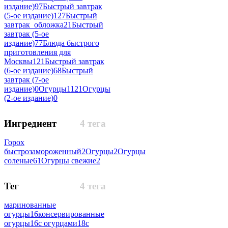
издание)
97
Быстрый завтрак
(5-ое издание)
127
Быстрый
завтрак_обложка
21
Быстрый
завтрак (5-ое
издание)
77
Блюда быстрого
приготовления для
Москвы
121
Быстрый завтрак
(6-ое издание)
68
Быстрый
завтрак (7-ое
издание)
0
Огурцы
1121
Огурцы
(2-ое издание)
0
Ингредиент
4 тега
Горох
быстрозамороженный
2
Огурцы
2
Огурцы
соленые
61
Огурцы свежие
2
Тег
4 тега
маринованные
огурцы
16
консервированные
огурцы
16
с огурцами
18
с