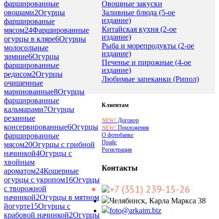
Овощные закуски
фаршированные
Заливные блюда (5-ое
овощами
2
Огурцы
издание)
фаршированые
Китайская кухня (2-ое
мясом
24
Фаршированные
издание)
огурцы в кляре
6
Огурцы
Рыба и морепродукты (2-ое
молосольные
издание)
зимние
6
Огурцы
Печенье и пирожные (4-ое
фаршированные
издание)
редисом
2
Огурцы
Любимые запеканки (Рипол)
очищенные
маринованные
8
Огурцы
фаршированные
Клиентам
кальмарами
7
Огурцы
резанные
Договор
NEW!
консервированные
6
Огурцы
Приложения
NEW!
О фотобанке
фаршированные
Прайс
мясом
20
Огурцы с грибной
Регистрация
начинкой
4
Огурцы с
хвойным
Контакты
ароматом
24
Кошерные
огурцы с укропом
16
Огурцы
+7 (351) 239-15-26
с творожной
начинкой
2
Огурцы в мятном
Челябинск, Карла Маркса 38
йогурте
15
Огурцы с
foto@arkaim.biz
крабовой начинкой
2
Огурцы