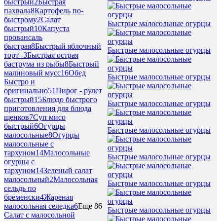
быстрый
2
Быстрая
пахвала
8
Картофель по-
быстрому
2
Салат
Быстрые малосольные огурцы
быстрый
10
Капуста
провансаль
быстрая
8
Быстрый яблочный
Быстрые малосольные огурцы
торт -
3
Быстрая острая
баструма из рыбы
8
Быстрый
малиновый мусс
16
Обед
Быстрые малосольные огурцы
Быстро и
оригинально
51
Пирог - рулет
быстрый
15
Блюдо быстрого
Быстрые малосольные огурцы
приготовления для блюда
щенков
7
Суп мисо
быстрый
6
Огурцы
Быстрые малосольные огурцы
малосольные
8
Огурцы
малосольные с
тархуном
14
Малосольные
Быстрые малосольные огурцы
огурцы с
тархуном
14
Зеленый салат
малосольный
2
Малосольная
Быстрые малосольные огурцы
сельдь по
бременски
4
Жареная
малосольная селедка
6
Еще 86
Быстрые малосольные огурцы
Салат с малосольной