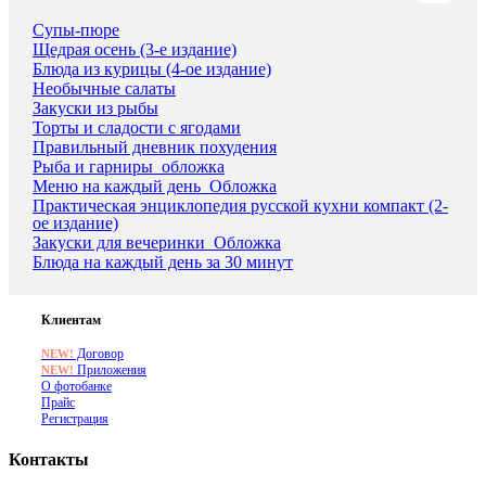
Супы-пюре
Щедрая осень (3-е издание)
Блюда из курицы (4-ое издание)
Необычные салаты
Закуски из рыбы
Торты и сладости с ягодами
Правильный дневник похудения
Рыба и гарниры_обложка
Меню на каждый день_Обложка
Практическая энциклопедия русской кухни компакт (2-
ое издание)
Закуски для вечеринки_Обложка
Блюда на каждый день за 30 минут
Клиентам
Договор
NEW!
Приложения
NEW!
О фотобанке
Прайс
Регистрация
Контакты