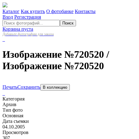
Каталог
Как купить
О фотобанке
Контакты
Вход
Регистрация
Поиск
Корзина пуста
Добавьте фотографии для заказа
Изображение №720520
/
Изображение №720520
Печать
Сохранить
В коллекцию
Категория
Архив
Тип фото
Основная
Дата съемки
04.10.2005
Просмотров
307