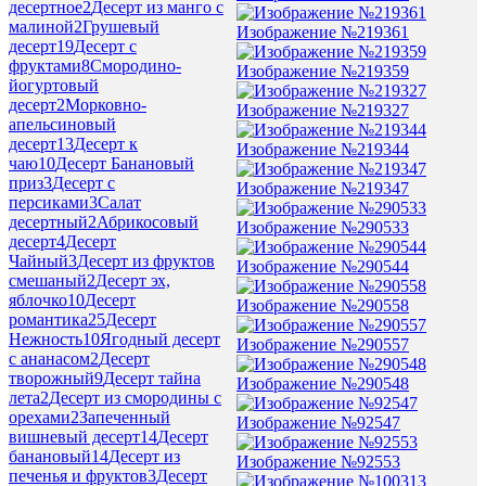
десертное
2
Десерт из манго с
малиной
2
Грушевый
Изображение №219361
десерт
19
Десерт с
фруктами
8
Смородино-
Изображение №219359
йогуртовый
десерт
2
Морковно-
Изображение №219327
апельсиновый
десерт
13
Десерт к
Изображение №219344
чаю
10
Десерт Банановый
приз
3
Десерт с
Изображение №219347
персиками
3
Салат
десертный
2
Абрикосовый
Изображение №290533
десерт
4
Десерт
Чайный
3
Десерт из фруктов
Изображение №290544
смешаный
2
Десерт эх,
яблочко
10
Десерт
Изображение №290558
романтика
25
Десерт
Нежность
10
Ягодный десерт
Изображение №290557
с ананасом
2
Десерт
творожный
9
Десерт тайна
Изображение №290548
лета
2
Десерт из смородины с
орехами
2
Запеченный
Изображение №92547
вишневый десерт
14
Десерт
банановый
14
Десерт из
Изображение №92553
печенья и фруктов
3
Десерт