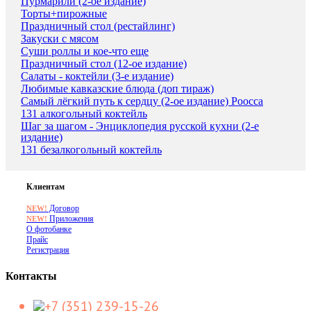
Пурмарили (2-ое издание)
Торты+пирожные
Праздничный стол (рестайлинг)
Закуски с мясом
Суши роллы и кое-что еще
Праздничный стол (12-ое издание)
Салаты - коктейли (3-е издание)
Любимые кавказские блюда (доп тираж)
Самый лёгкий путь к сердцу (2-ое издание) Роосса
131 алкогольный коктейль
Шаг за шагом - Энциклопедия русской кухни (2-е
издание)
131 безалкогольный коктейль
Клиентам
Договор
NEW!
Приложения
NEW!
О фотобанке
Прайс
Регистрация
Контакты
+7 (351) 239-15-26