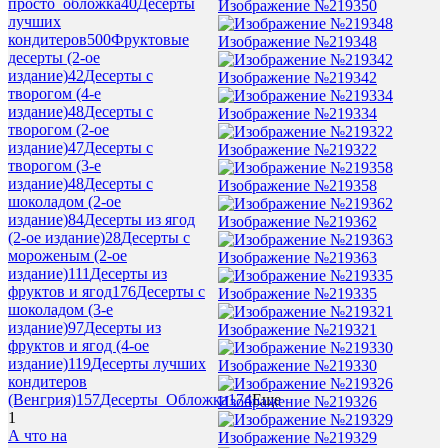
просто_обложка
40
Десерты
Изображение №219350
лучших
кондитеров
500
Фруктовые
Изображение №219348
десерты (2-ое
издание)
42
Десерты с
Изображение №219342
творогом (4-е
издание)
48
Десерты с
Изображение №219334
творогом (2-ое
издание)
47
Десерты с
Изображение №219322
творогом (3-е
издание)
48
Десерты с
Изображение №219358
шоколадом (2-ое
издание)
84
Десерты из ягод
Изображение №219362
(2-ое издание)
28
Десерты с
мороженым (2-ое
Изображение №219363
издание)
111
Десерты из
фруктов и ягод
176
Десерты с
Изображение №219335
шоколадом (3-е
издание)
97
Десерты из
Изображение №219321
фруктов и ягод (4-ое
издание)
119
Десерты лучших
Изображение №219330
кондитеров
(Венгрия)
157
Десерты_Обложка
174
Еще
Изображение №219326
1
А что на
Изображение №219329