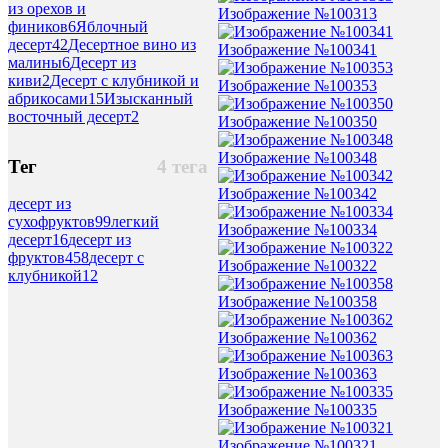
из орехов и
Изображение №100313
фиников
6
Яблочный
десерт
42
Десертное вино из
Изображение №100341
малины
6
Десерт из
киви
2
Десерт с клубникой и
Изображение №100353
абрикосами
15
Изысканный
восточный десерт
2
Изображение №100350
Изображение №100348
Тег
4 тега
Изображение №100342
десерт из
сухофруктов
99
легкий
Изображение №100334
десерт
16
десерт из
фруктов
458
десерт с
Изображение №100322
клубникой
12
Изображение №100358
Изображение №100362
Изображение №100363
Изображение №100335
Изображение №100321