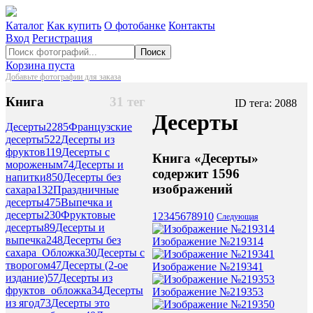
Каталог
Как купить
О фотобанке
Контакты
Вход
Регистрация
Поиск
Корзина пуста
Добавьте фотографии для заказа
Книга
31 тег
ID тега: 2088
Десерты
Десерты
2285
Французские
десерты
522
Десерты из
фруктов
119
Десерты с
Книга «Десерты»
мороженым
74
Десерты и
содержит 1596
напитки
850
Десерты без
изображений
сахара
132
Праздничные
десерты
475
Выпечка и
десерты
230
Фруктовые
1
2
3
4
5
6
7
8
9
10
Следующая
десерты
89
Десерты и
выпечка
248
Десерты без
Изображение №219314
сахара_Обложка
30
Десерты с
творогом
47
Десерты (2-ое
Изображение №219341
издание)
57
Десерты из
фруктов_обложка
34
Десерты
Изображение №219353
из ягод
73
Десерты это