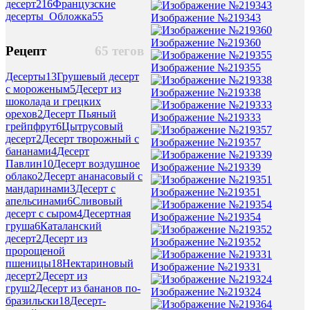
десерт
216
Французские
десерты_Обложка
55
Изображение №219343
Изображение №219360
Рецепт
65 тегов
Изображение №219355
Десерты
13
Грушевый десерт
с мороженым
5
Десерт из
Изображение №219338
шоколада и грецких
орехов
2
Десерт Пьяный
Изображение №219333
грейпфрут
6
Цытрусовый
десерт
2
Десерт творожный с
Изображение №219357
бананами
4
Десерт
Павлин
10
Десерт воздушное
Изображение №219339
облако
2
Десерт ананасовый с
мандаринами
3
Десерт с
Изображение №219351
апельсинами
6
Сливовый
десерт с сыром
4
Десертная
Изображение №219354
груша
6
Каталанский
десерт
2
Десерт из
Изображение №219352
пророщеной
пшеницы
18
Нектариновый
Изображение №219331
десерт
2
Десерт из
груш
2
Десерт из бананов по-
Изображение №219324
бразильски
18
Десерт-