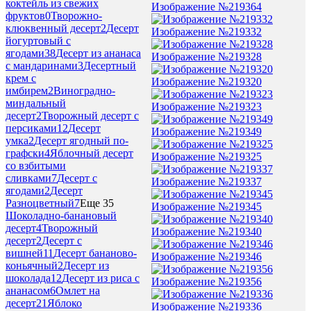
коктейль из свежих
Изображение №219364
фруктов
0
Творожно-
клюквенный десерт
2
Десерт
Изображение №219332
йогуртовый с
ягодами
38
Десерт из ананаса
Изображение №219328
с мандаринами
3
Десертный
крем с
Изображение №219320
имбирем
2
Виноградно-
миндальный
Изображение №219323
десерт
2
Творожный десерт с
персиками
12
Десерт
Изображение №219349
умка
2
Десерт ягодный по-
графски
4
Яблочный десерт
Изображение №219325
со взбитыми
сливками
7
Десерт с
Изображение №219337
ягодами
2
Десерт
Разноцветный
7
Еще 35
Изображение №219345
Шоколадно-банановый
десерт
4
Творожный
Изображение №219340
десерт
2
Десерт с
вишней
11
Десерт бананово-
Изображение №219346
коньячный
2
Десерт из
шоколада
12
Десерт из риса с
Изображение №219356
ананасом
6
Омлет на
десерт
21
Яблоко
Изображение №219336