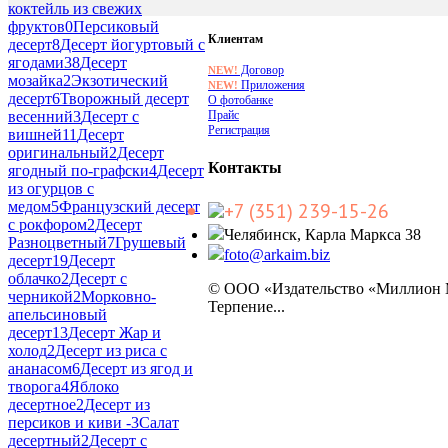
коктейль из свежих
фруктов
0
Персиковый
Клиентам
десерт
8
Десерт йогуртовый с
ягодами
38
Десерт
Договор
NEW!
мозайка
2
Экзотический
Приложения
NEW!
десерт
6
Творожный десерт
О фотобанке
Прайс
весенний
3
Десерт с
Регистрация
вишней
11
Десерт
оригинальный
2
Десерт
Контакты
ягодный по-графски
4
Десерт
из огурцов с
медом
5
Французский десерт
+7 (351) 239-15-26
с рокфором
2
Десерт
Челябинск, Карла Маркса 38
Разноцветный
7
Грушевый
foto@arkaim.biz
десерт
19
Десерт
облачко
2
Десерт с
© ООО «Издательство «Миллион
черникой
2
Морковно-
Терпение...
апельсиновый
десерт
13
Десерт Жар и
холод
2
Десерт из риса с
ананасом
6
Десерт из ягод и
творога
4
Яблоко
десертное
2
Десерт из
персиков и киви -
3
Салат
десертный
2
Десерт с