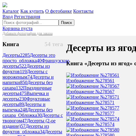
Каталог
Как купить
О фотобанке
Контакты
Вход
Регистрация
Поиск
Корзина пуста
Добавьте фотографии для заказа
Книга
54 тега
Десерты из яго
Десерты
2285
Десерты это
просто_обложка
40
Французские
Книга «Десерты из ягод» 
десерты
522
Десерты из
фруктов
119
Десерты с
мороженым
74
Десерты и
Изображение №278561
напитки
850
Десерты без
сахара
132
Праздничные
Изображение №278567
десерты
475
Выпечка и
десерты
230
Фруктовые
Изображение №278571
десерты
89
Десерты и
выпечка
248
Десерты без
Изображение №278577
сахара_Обложка
30
Десерты с
творогом
47
Десерты (2-ое
Изображение №278574
издание)
57
Десерты из
фруктов_обложка
34
Десерты
Изображение №278580