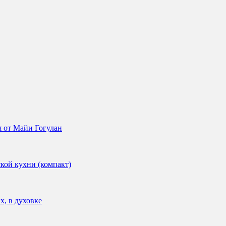
 от Майи Гогулан
кой кухни (компакт)
х, в духовке