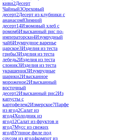
киви
2
Десерт
Чайный
3
Ореховый
десерт
2
Десерт из клубники с
ананасом
8
Зимний
десерт
14
Изюмовый хлеб с
ромом
6
Изысканный рис по-
императорски
4
Изумрудный
чай
6
Изумрудное варенье
царское
3
Изделия из теста
грибы
3
Изделия из теста
лебедь
2
Изделия из теста
слоник
3
Изделия из теста
украшения
3
Изумрудные
шарики
2
Изысканное
мороженое
2
Изысканный
восточный
десерт
2
Изысканный рис
2
Из
капусты с
картофелем
2
Измерское
7
Парфе
из ягод
2
Салат из
ягод
4
Холодник из
ягод
12
Салат из фруктов и
ягод
7
Мусс из свежих
ягод
8
Утиное филе под
соусом из ягод
4
компот из