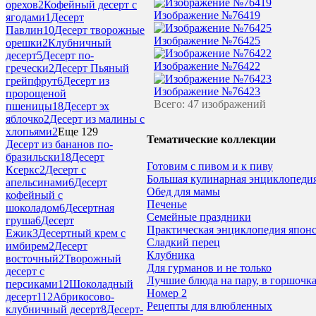
орехов
2
Кофейный десерт с
Изображение №76419
ягодами
1
Десерт
Павлин
10
Десерт творожные
Изображение №76425
орешки
2
Клубничный
десерт
5
Десерт по-
Изображение №76422
гречески
2
Десерт Пьяный
грейпфрут
6
Десерт из
Изображение №76423
пророщеной
Всего: 47 изображений
пшеницы
18
Десерт эх
яблочко
2
Десерт из малины с
хлопьями
2
Еще 129
Тематические коллекции
Десерт из бананов по-
бразильски
18
Десерт
Готовим с пивом и к пиву
Ксеркс
2
Десерт с
Большая кулинарная энциклопедия
апельсинами
6
Десерт
Обед для мамы
кофейный с
Печенье
шоколадом
6
Десертная
Семейные праздники
груша
6
Десерт
Практическая энциклопедия японс
Ежик
3
Десертный крем с
Сладкий перец
имбирем
2
Десерт
Клубника
восточный
2
Творожный
Для гурманов и не только
десерт с
Лучшие блюда на пару, в горшочка
персиками
12
Шоколадный
Номер 2
десерт
112
Абрикосово-
Рецепты для влюбленных
клубничный десерт
8
Десерт-