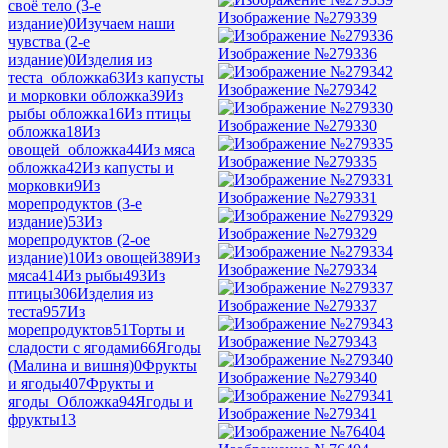
своё тело (3-е
Изображение №279339
издание)
0
Изучаем наши
чувства (2-е
Изображение №279336
издание)
0
Изделия из
теста_обложка
63
Из капусты
Изображение №279342
и морковки обложка
39
Из
рыбы обложка
16
Из птицы
Изображение №279330
обложка
18
Из
овощей_обложка
44
Из мяса
Изображение №279335
обложка
42
Из капусты и
морковки
9
Из
Изображение №279331
морепродуктов (3-е
издание)
53
Из
Изображение №279329
морепродуктов (2-ое
издание)
10
Из овощей
389
Из
Изображение №279334
мяса
414
Из рыбы
493
Из
птицы
306
Изделия из
Изображение №279337
теста
957
Из
морепродуктов
51
Торты и
Изображение №279343
сладости с ягодами
66
Ягоды
(Малина и вишня)
0
Фрукты
Изображение №279340
и ягоды
407
Фрукты и
ягоды_Обложка
94
Ягоды и
Изображение №279341
фрукты
13