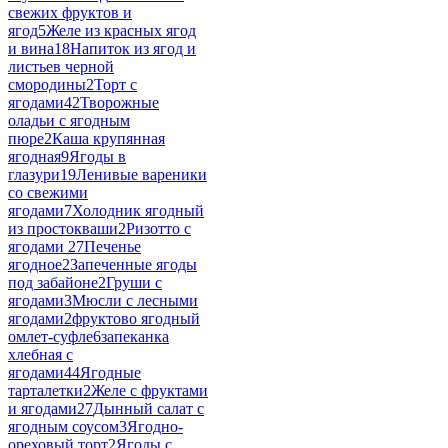
свежих фруктов и
ягод
5
Желе из красных ягод
и вина
18
Напиток из ягод и
листьев черной
смородины
2
Торт с
ягодами
42
Творожные
оладьи с ягодным
пюре
2
Каша крупянная
ягодная
9
Ягоды в
глазури
19
Ленивые вареники
со свежими
ягодами
7
Холодник ягодный
из простокваши
2
Ризотто с
ягодами 2
7
Печенье
ягодное
2
Запеченные ягоды
под забайоне
2
Груши с
ягодами
3
Мюсли с лесными
ягодами
2
фруктово ягодный
омлет-суфле
6
запеканка
хлебная с
ягодами
44
Ягодные
тарталетки
2
Желе с фруктами
и ягодами
27
Дынный салат с
ягодным соусом
3
Ягодно-
ореховый торт
2
Ягоды с