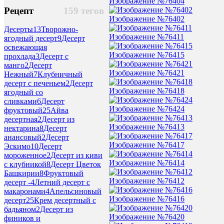
Изображение №76404
Рецепт
159 тегов
Изображение №76402
Десерты
13
Творожно-
Изображение №76411
ягодный десерт
9
Десерт
освежающая
Изображение №76415
прохлада
3
Десерт с
манго
2
Десерт
Изображение №76421
Нежный
7
Клубничный
десерт с печеньем
2
Десерт
Изображение №76418
ягодный со
сливками
6
Десерт
Изображение №76424
фруктовый
25
Айва
десертная
2
Десерт из
Изображение №76413
нектарина
8
Десерт
анансовый
2
Десерт
Изображение №76417
Эскимо
10
Десерт
мороженное
2
Десерт из киви
Изображение №76414
с клубникой
8
Десерт Цветок
Башкирии
8
Фруктовый
Изображение №76412
десерт -
4
Летний десерт с
макаронами
4
Апельсиновый
Изображение №76416
десерт
25
Крем десертный с
бадьяном
2
Десерт из
Изображение №76420
фиников и