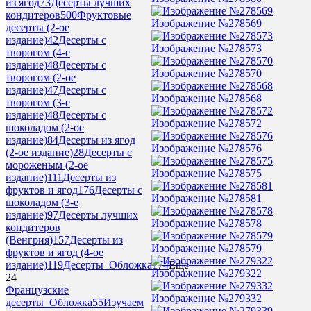
из ягод
73
Десерты лучших
кондитеров
500
Фруктовые
Изображение №278569
десерты (2-ое
издание)
42
Десерты с
Изображение №278573
творогом (4-е
издание)
48
Десерты с
Изображение №278570
творогом (2-ое
издание)
47
Десерты с
Изображение №278568
творогом (3-е
издание)
48
Десерты с
Изображение №278572
шоколадом (2-ое
издание)
84
Десерты из ягод
Изображение №278576
(2-ое издание)
28
Десерты с
мороженым (2-ое
Изображение №278575
издание)
111
Десерты из
фруктов и ягод
176
Десерты с
Изображение №278581
шоколадом (3-е
издание)
97
Десерты лучших
Изображение №278578
кондитеров
(Венгрия)
157
Десерты из
Изображение №278579
фруктов и ягод (4-ое
издание)
119
Десерты_Обложка
174
Еще
Изображение №279322
24
Французские
Изображение №279332
десерты_Обложка
55
Изучаем