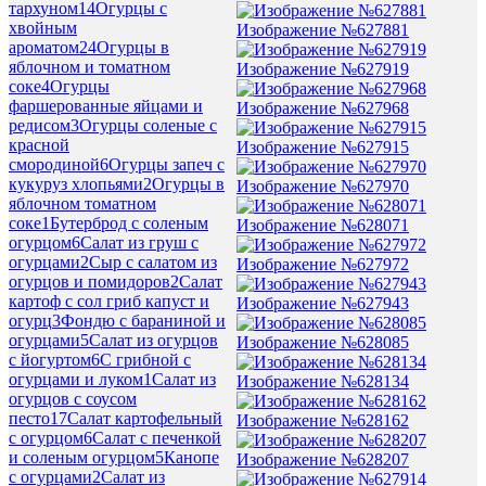
тархуном
14
Огурцы с
хвойным
Изображение №627881
ароматом
24
Огурцы в
яблочном и томатном
Изображение №627919
соке
4
Огурцы
фаршерованные яйцами и
Изображение №627968
редисом
3
Огурцы соленые с
красной
Изображение №627915
смородиной
6
Огурцы запеч с
кукуруз хлопьями
2
Огурцы в
Изображение №627970
яблочном томатном
соке
1
Бутерброд с соленым
Изображение №628071
огурцом
6
Салат из груш с
огурцами
2
Сыр с салатом из
Изображение №627972
огурцов и помидоров
2
Салат
картоф с сол гриб капуст и
Изображение №627943
огурц
3
Фондю с бараниной и
огурцами
5
Салат из огурцов
Изображение №628085
с йогуртом
6
С грибной с
огурцами и луком
1
Салат из
Изображение №628134
огурцов с соусом
песто
17
Салат картофельный
Изображение №628162
с огурцом
6
Салат с печенкой
и соленым огурцом
5
Канопе
Изображение №628207
с огурцами
2
Салат из