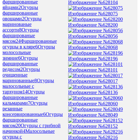
фаршированные
Изображение №628104
яйцами
2
Огурцы
фаршированные
Изображение №628075
овощами
2
Огурцы
маринованые
Изображение №628200
ассорти
8
Огурцы
фаршированые
Изображение №628056
мясом
24
Фаршированные
огурцы в кляре
6
Огурцы
Изображение №628068
молосольные
зимние
6
Огурцы
Изображение №628196
фаршированные
редисом
2
Огурцы
Изображение №628101
очищенные
маринованные
8
Огурцы
Изображение №628017
малосольные с
тархуном
14
Огурцы
Изображение №628136
фаршированные
кальмарами
7
Огурцы
Изображение №628060
резанные
консервированные
6
Огурцы
Изображение №628049
фаршированные
мясом
20
Огурцы с грибной
Изображение №628152
начинкой
4
Малосольные
огурцы с
Изображение №628216