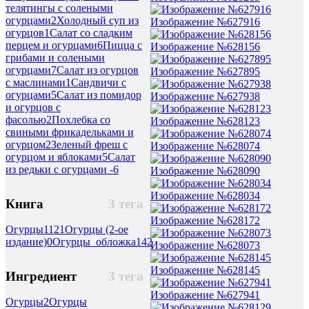
телятингы с солеными
огурцами
2
Холодный суп из
Изображение №627916
огурцов
1
Салат со сладким
перцем и огурцами
6
Пицца с
Изображение №628156
грибами и солеными
огурцами
7
Салат из огурцов
Изображение №627895
с маслинами
1
Сандвичи с
огурцами
5
Салат из помидор
Изображение №627938
и огурцов с
фасолью
2
Похлебка со
Изображение №628123
свиными фрикадельками и
огурцом
2
Зеленый фреш с
Изображение №628074
огурцом и яблоками
5
Салат
из редьки с огурцами -
6
Изображение №628090
Изображение №628034
Книга
3 тега
Изображение №628172
Огурцы
1121
Огурцы (2-ое
издание)
0
Огурцы_обложка
142
Изображение №628073
Изображение №628145
Ингредиент
3 тега
Изображение №627941
Огурцы
2
Огурцы