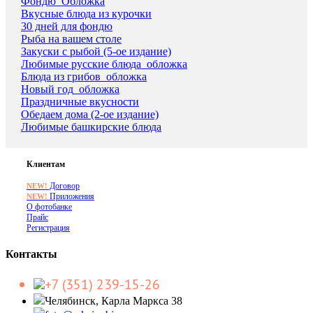
Фондю_Обложка
Вкусные блюда из курочки
30 дней для фондю
Рыба на вашем столе
Закуски с рыбой (5-ое издание)
Любимые русские блюда_обложка
Блюда из грибов_обложка
Новый год_обложка
Праздничные вкусности
Обедаем дома (2-ое издание)
Любимые башкирские блюда
Клиентам
Договор
NEW!
Приложения
NEW!
О фотобанке
Прайс
Регистрация
Контакты
+7 (351) 239-15-26
Челябинск, Карла Маркса 38