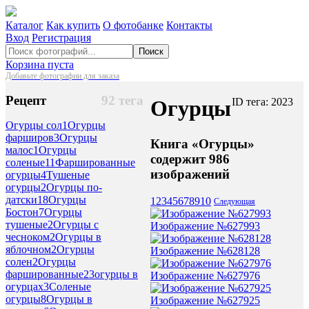
Каталог
Как купить
О фотобанке
Контакты
Вход
Регистрация
Поиск
Корзина пуста
Добавьте фотографии для заказа
Рецепт
92 тега
Огурцы
ID тега: 2023
Огурцы сол
1
Огурцы
фарширов
3
Огурцы
Книга «Огурцы»
малос
1
Огурцы
содержит 986
соленые
11
Фаршированные
изображений
огурцы
4
Тушеные
огурцы
2
Огурцы по-
датски
18
Огурцы
1
2
3
4
5
6
7
8
9
10
Следующая
Бостон
7
Огурцы
тушеные
2
Огурцы с
Изображение №627993
чесноком
2
Огурцы в
яблочном
2
Огурцы
Изображение №628128
солен
2
Огурцы
фаршированные
23
огурцы в
Изображение №627976
огурцах
3
Соленые
огурцы
8
Огурцы в
Изображение №627925