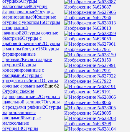
огурцах
6
Огурцы
малосольные
8
Огурцы
Изображение №628087
фаршерованные
2
Огурцы
маринованные
9
Кошерные
Изображение №627966
огурцы с укропом
16
Огурцы
с творожной
Изображение №628013
начинкой
2
Огурцы соленые
быстрые
6
Огурцы с
Изображение №628059
крабовой начинкой
2
Огурцы
в мятном йогурте
15
Огурцы
Изображение №627961
фаршированные
грибами
2
Кисло-сладкие
Изображение №628150
огурцы
6
Огурцы
консервированные с
Изображение №627991
овощами
5
Огурцы с
троздьями рябины
1
Огурцы
Изображение №627922
соленые ароматные
6
Еще 62
Огурцы свежие
Изображение №628191
фаршерованные -
2
Огурцы в
щавельной заливке
7
Огурцы
Изображение №628066
с гроздьями рябины
2
Огурцы
маринованные с
Изображение №628005
овощами
6
Быстрые
малосольные
Изображение №628208
огурцы
13
Огурцы