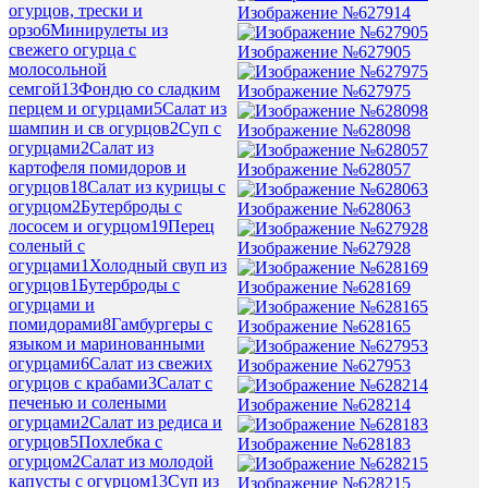
огурцов, трески и
Изображение №627914
орзо
6
Минирулеты из
свежего огурца с
Изображение №627905
молосольной
семгой
13
Фондю со сладким
Изображение №627975
перцем и огурцами
5
Салат из
шампин и св огурцов
2
Суп с
Изображение №628098
огурцами
2
Салат из
картофеля помидоров и
Изображение №628057
огурцов
18
Салат из курицы с
огурцом
2
Бутерброды с
Изображение №628063
лососем и огурцом
19
Перец
соленый с
Изображение №627928
огурцами
1
Холодный свуп из
огурцов
1
Бутерброды с
Изображение №628169
огурцами и
помидорами
8
Гамбургеры с
Изображение №628165
языком и маринованными
огурцами
6
Салат из свежих
Изображение №627953
огурцов с крабами
3
Салат с
печенью и солеными
Изображение №628214
огурцами
2
Салат из редиса и
огурцов
5
Похлебка с
Изображение №628183
огурцом
2
Салат из молодой
капусты с огурцом
13
Суп из
Изображение №628215