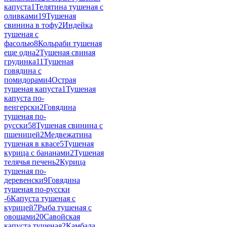
капуста
1
Телятина тушеная с
оливками
19
Тушеная
свинина в тофу
2
Индейка
тушеная с
фасолью
8
Кольраби тушеная
еще одна
2
Тушеная свиная
грудинка
11
Тушеная
говядина с
помидорами
4
Острая
тушеная капуста
1
Тушеная
капуста по-
венгерски
2
Говядина
тушеная по-
русски
58
Тушеная свинина с
пшеницей
2
Медвежатина
тушеная в квасе
5
Тушеная
курица с бананами
2
Тушеная
телячья печень
2
Курица
тушеная по-
деревенски
9
Говядина
тушеная по-русски
-
6
Капуста тушеная с
курицей
7
Рыба тушеная с
овощами
20
Савойская
капуста тушеная
2
Камбала