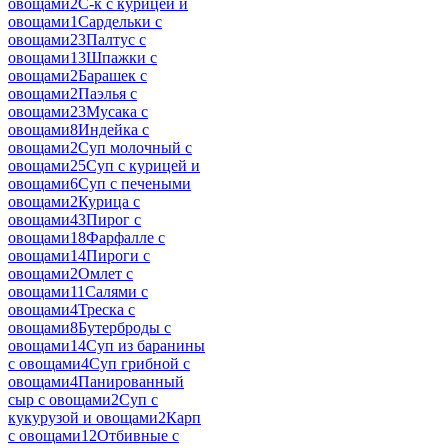
овощами
2
С-к с курицей и
овощами
1
Сардельки с
овощами
23
Палтус с
овощами
13
Шпажки с
овощами
2
Барашек с
овощами
2
Паэлья с
овощами
23
Мусака с
овощами
8
Индейка с
овощами
2
Суп молочный с
овощами
25
Суп с курицей и
овощами
6
Суп с печеными
овощами
2
Курица с
овощами
43
Пирог с
овощами
18
Фарфалле с
овощами
14
Пироги с
овощами
2
Омлет с
овощами
11
Салями с
овощами
4
Треска с
овощами
8
Бутерброды с
овощами
14
Суп из баранины
с овощами
4
Суп грибной с
овощами
4
Панированный
сыр с овощами
2
Суп с
кукурузой и овощами
2
Карп
с овощами
12
Отбивные с