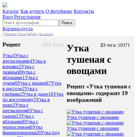
Каталог
Как купить
О фотобанке
Контакты
Вход
Регистрация
Поиск
Корзина пуста
Добавьте фотографии для заказа
Рецепт
263 тега
Утка
ID тега: 19371
Утка
3
Утка с
тушеная с
апельсинами
4
Утка в
коньяке
2
Утка с
овощами
лазаньей
9
утка с
яблоками
1
Утка с
луком
9
Утка с вишней
7
Утка
Рецепт «Утка тушеная с
в рассоле
2
Утка с
овощами» содержит 19
грибами
2
Утка в дыне
16
Утка
изображений
по восточному
5
Утка в
пиве
2
Утка с
апельсином
6
Утка с
сыром
13
Утка с
Утка тушеная с овощами
яблоками
8
Утка с
черносливом
6
Утка
Утка тушеная с овощами
фаршированная
20
Утка под