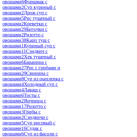
овощами
6
Форшмак с
овощами
2
Суп куриный с
овощами
2
Дрож суп с
овощами
5
Рис тушеный с
овощами
2
Креветки с
овощами
29
Биточки с
овощами
2
Ризотто с
овощами
38
Карп туш с
овощами
1
Куриный суп с
овощами
11
Сэндвич с
овощами
2
Хек тушеный с
овощами
6
Баранина с
овощами
27
Рис с грибами и
овощами
29
Свинина с
овощами
8
Суп из цыпленка с
овощами
4
Холодный суп с
овощами
4
Лаваш с
овощами
6
Тосты с
овощами
2
Яичница с
овощами
17
Ризотто с
овощами
3
Грибы с
овощами
2
Сэндвичи с
овощами
5
Суп рисовый с
овощами
16
Судак с
овощами
6
Суп из фасоли с