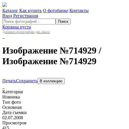
Каталог
Как купить
О фотобанке
Контакты
Вход
Регистрация
Поиск
Корзина пуста
Добавьте фотографии для заказа
Изображение №714929
/
Изображение №714929
Печать
Сохранить
В коллекцию
Категория
Новинка
Тип фото
Основная
Дата съемки
02.07.2008
Просмотров
415