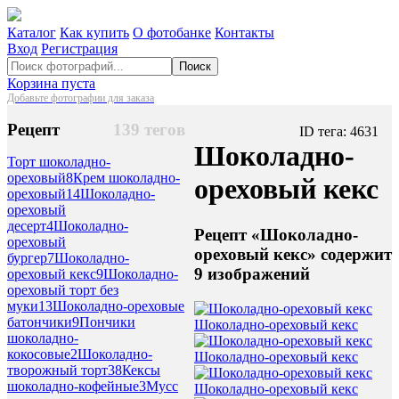
Каталог
Как купить
О фотобанке
Контакты
Вход
Регистрация
Поиск
Корзина пуста
Добавьте фотографии для заказа
Рецепт
139 тегов
ID тега: 4631
Шоколадно-
Торт шоколадно-
ореховый
8
Крем шоколадно-
ореховый кекс
ореховый
14
Шоколадно-
ореховый
десерт
4
Шоколадно-
Рецепт «Шоколадно-
ореховый
ореховый кекс» содержит
бургер
7
Шоколадно-
9 изображений
ореховый кекс
9
Шоколадно-
ореховый торт без
муки
13
Шоколадно-ореховые
батончики
9
Пончики
Шоколадно-ореховый кекс
шоколадно-
кокосовые
2
Шоколадно-
Шоколадно-ореховый кекс
творожный торт
38
Кексы
шоколадно-кофейные
3
Мусс
Шоколадно-ореховый кекс