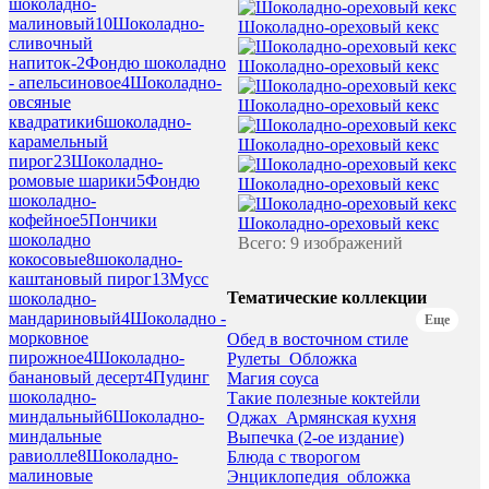
шоколадно-
малиновый
10
Шоколадно-
Шоколадно-ореховый кекс
сливочный
напиток-
2
Фондю шоколадно
Шоколадно-ореховый кекс
- апельсиновое
4
Шоколадно-
овсяные
Шоколадно-ореховый кекс
квадратики
6
шоколадно-
карамельный
Шоколадно-ореховый кекс
пирог
23
Шоколадно-
ромовые шарики
5
Фондю
Шоколадно-ореховый кекс
шоколадно-
кофейное
5
Пончики
Шоколадно-ореховый кекс
шоколадно
Всего: 9 изображений
кокосовые
8
шоколадно-
каштановый пирог
13
Мусс
Тематические коллекции
шоколадно-
мандариновый
4
Шоколадно -
Еще
морковное
Обед в восточном стиле
пирожное
4
Шоколадно-
Рулеты_Обложка
банановый десерт
4
Пудинг
Магия соуса
шоколадно-
Такие полезные коктейли
миндальный
6
Шоколадно-
Оджах_Армянская кухня
миндальные
Выпечка (2-ое издание)
равиолле
8
Шоколадно-
Блюда с творогом
малиновые
Энциклопедия_обложка