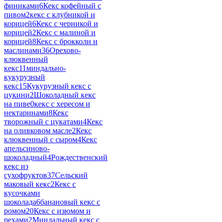
финиками
6
Кекс кофейный с
пивом
2
кекс с клубникой и
корицей
6
Кекс с черникой и
корицей
2
Кекс с малиной и
корицей
8
Кекс с брокколи и
маслинами
36
Орехово-
клюквенный
кекс
11
миндально-
кукурузный
кекс
15
Кукурузный кекс с
цукини
2
Шоколадный кекс
на пиве
0
кекс с хересом и
нектаринами
8
Кекс
творожный с цукатами
4
Кекс
на оливковом масле
2
Кекс
клюквенный с сыром
4
Кекс
апельсиново-
шоколадный
4
Рождественский
кекс из
сухофруктов
37
Сельский
маковый кекс
2
Кекс с
кусочками
шоколада
6
банановый кекс с
ромом
20
Кекс с изюмом и
рехами
2
Миндальный кекс с