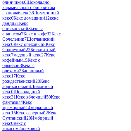
блинчиков
6
Шоколадно-
карамельный с бисквитом
гранола
6
кекс
38
Лиммонный
кекс
0
Кекс домашний
12
кекс
данди
21
Кекс
епископский
8
кекс с
ананасом
7
Кекс к кофе
32
Кекс
Сочельник
7
Шотландский
кекс
6
Кекс ореховый
8
Кекс
Солнечный
22
Бисквитный
кекс
7
медовый кекс
27
Кекс
кофейный
15
Кекс с
брынзой
3
Кекс с
орехами
2
Банановый
кекс
17
Кекс
рождественский
20
Кекс
абрикосовый
4
Лимонный
кекс
0
Шоколадный
кекс
31
Кекс яблочный
50
Кекс
фантазия
4
Кекс
мраморный
14
морковный
кекс
15
Кекс северный
2
Кекс
Султанский
20
Имбирный
кекс
0
Кекс с
кокосом
2
ореховый