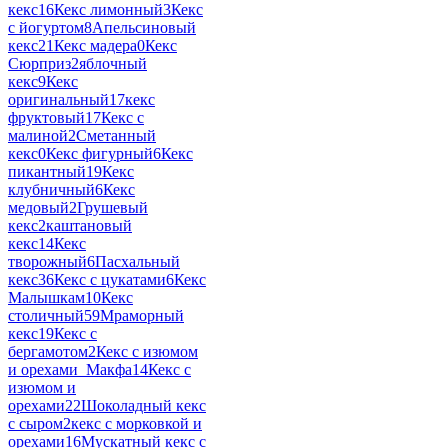
кекс
16
Кекс лимонный
3
Кекс
с йогуртом
8
Апельсиновый
кекс
21
Кекс мадера
0
Кекс
Сюрприз
2
яблочный
кекс
9
Кекс
оригинальный
17
кекс
фруктовый
17
Кекс с
малиной
2
Сметанный
кекс
0
Кекс фигурный
6
Кекс
пикантный
19
Кекс
клубничный
6
Кекс
медовый
2
Грушевый
кекс
2
каштановый
кекс
14
Кекс
творожный
6
Пасхальный
кекс
36
Кекс с цукатами
6
Кекс
Малышкам
10
Кекс
столичный
59
Мраморный
кекс
19
Кекс с
бергамотом
2
Кекс с изюмом
и орехами_Макфа
14
Кекс с
изюмом и
орехами
22
Шоколадный кекс
с сыром
2
кекс с морковкой и
орехами
16
Мускатный кекс с