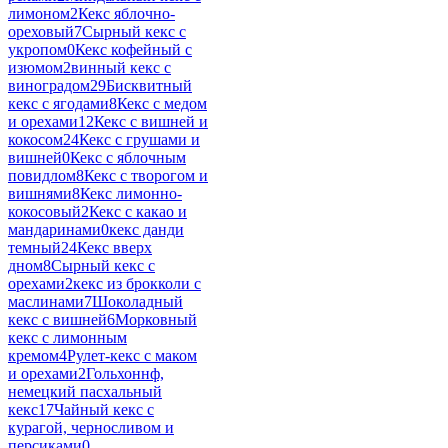
лимоном
2
Кекс яблочно-
ореховый
7
Сырный кекс с
укропом
0
Кекс кофейный с
изюмом
2
винный кекс с
виноградом
29
Бисквитный
кекс с ягодами
8
Кекс с медом
и орехами
12
Кекс с вишней и
кокосом
24
Кекс с грушами и
вишней
0
Кекс с яблочным
повидлом
8
Кекс с творогом и
вишнями
8
Кекс лимонно-
кокосовый
2
Кекс с какао и
мандаринами
0
кекс данди
темный
24
Кекс вверх
дном
8
Сырный кекс с
орехами
2
кекс из брокколи с
маслинами
7
Шоколадный
кекс с вишней
6
Морковный
кекс с лимонным
кремом
4
Рулет-кекс с маком
и орехами
2
Гольхоннф,
немецкий пасхальный
кекс
17
Чайный кекс с
курагой, черносливом и
персиками
0