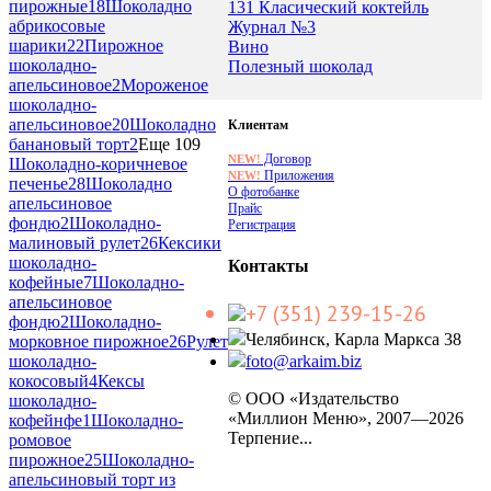
пирожные
18
Шоколадно
131 Класический коктейль
абрикосовые
Журнал №3
шарики
22
Пирожное
Вино
шоколадно-
Полезный шоколад
апельсиновое
2
Мороженое
шоколадно-
апельсиновое
20
Шоколадно
Клиентам
банановый торт
2
Еще 109
Договор
NEW!
Шоколадно-коричневое
Приложения
NEW!
печенье
28
Шоколадно
О фотобанке
апельсиновое
Прайс
фондю
2
Шоколадно-
Регистрация
малиновый рулет
26
Кексики
шоколадно-
Контакты
кофейные
7
Шоколадно-
апельсиновое
+7 (351) 239-15-26
фондю
2
Шоколадно-
Челябинск, Карла Маркса 38
морковное пирожное
26
Рулет
foto@arkaim.biz
шоколадно-
кокосовый
4
Кексы
© ООО «Издательство
шоколадно-
«Миллион Меню», 2007—2026
кофейнфе
1
Шоколадно-
Терпение...
ромовое
пирожное
25
Шоколадно-
апельсиновый торт из