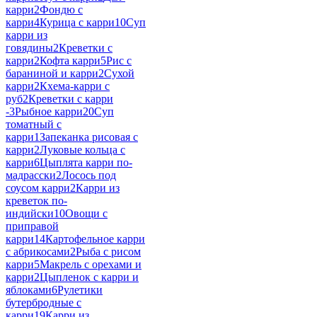
карри
2
Фондю с
карри
4
Курица с карри
10
Суп
карри из
говядины
2
Креветки с
карри
2
Кофта карри
5
Рис с
бараниной и карри
2
Сухой
карри
2
Кхема-карри с
руб
2
Креветки с карри
-
3
Рыбное карри
20
Суп
томатный с
карри
1
Запеканка рисовая с
карри
2
Луковые кольца с
карри
6
Цыплята карри по-
мадрасски
2
Лосось под
соусом карри
2
Карри из
креветок по-
индийски
10
Овощи с
приправой
карри
14
Картофельное карри
с абрикосами
2
Рыба с рисом
карри
5
Макрель с орехами и
карри
2
Цыпленок с карри и
яблоками
6
Рулетики
бутербродные с
карри
19
Карри из