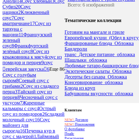
Айоли
14
Соус хлебный
3
Соус
Всего: 6 изображений
Субиз
20
Соус
цацики
2
Клюквенный
соус
7
Соус
Тематические коллекции
аматричиане
17
Соус из
тархуна с
Готовим на мангале и гриле
мацони
11
Французский
Европейской кухни_(Обед в кругу
зеленый
Фаршированые блюда_Обложка
соус
8
Франкфуртский
Бандероли
зелёный соус
8
Соус из
транс_Детское питание_обложка
крыжовника к мясу
4
соус из
Шашлыки_обложка
помидор и перцев
9
соус
Любимые татаро-башкирские блю
еврейская закуска
6
Еще 86
Экзотические салаты_Обложка
Соус с голубым
Десерты без сахара_Обложка
сыром
8
Соевый соус с
Консервирование_обложка
грибами
2
Соус из сладкого
Блюда из круп
перца
3
Тайский соус из
Бабушкины вкусности_обложка
перцев
8
Чесночный соус с
уксусом
7
Жаренные
кальмары с соус
4
Острый
Клиентам
соус из помидоров
26
сладкий
молочный соус
16
Соус
Договор
NEW!
Приложения
NEW!
майонез для
О фотобанке
сыроеда
16
Печенка кур в
Прайс
соус с мадерой
1
Лаймовый
Регистрация