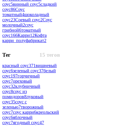
соус
5
винный соус
5
сладкий
соус
86
Соус
томатный
4
шоколадный
соус
23
Соевый соус
2
Соус
молочный
2
соус
грибной
6
томатный
соус
166
Карри
12
Кофта
карри_полуфабрикат
2
Тег
15 тегов
красный соус
371
вишневый
соус
6
зеленый соус
37
белый
соус
197
горчичный
соус
7
ореховый
соус
32
клубничный
соус
8
соус из
помидоров
8
луковый
соус
35
соус с
зеленью
7
творожный
соус
7
соус карри
6
креольский
соус
6
яблочный
соус
7
ягодный соус
47