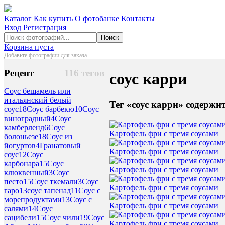
Каталог
Как купить
О фотобанке
Контакты
Вход
Регистрация
Поиск
Корзина пуста
Добавьте фотографии для заказа
Рецепт
116 тегов
соус карри
Соус бешамель или
итальянский белый
Тег «соус карри» содержи
соус
18
Соус барбекю
10
Соус
виноградный
4
Соус
камберленд
6
Соус
Картофель фри с тремя соусами
болоньезе
18
Соус из
йогуртов
4
Гранатовый
Картофель фри с тремя соусами
соус
12
Соус
карбонара
15
Соус
Картофель фри с тремя соусами
клюквенный
3
Соус
песто
15
Соус ткемали
3
Соус
Картофель фри с тремя соусами
гаро
13
соус тапенад
11
Соус с
морепродуктами
13
Соус с
Картофель фри с тремя соусами
салями
14
Соус
сацибели
15
Соус чили
19
Соус
Картофель фри с тремя соусами