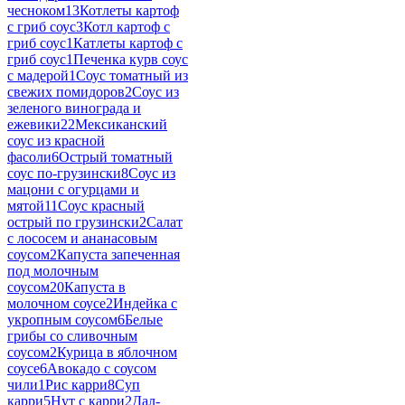
чесноком
13
Котлеты картоф
с гриб соус
3
Котл картоф с
гриб соус
1
Катлеты картоф с
гриб соус
1
Печенка курв соус
с мадерой
1
Соус томатный из
свежих помидоров
2
Соус из
зеленого винограда и
ежевики
22
Мексиканский
соус из красной
фасоли
6
Острый томатный
соус по-грузински
8
Соус из
мацони с огурцами и
мятой
11
Соус красный
острый по грузински
2
Салат
с лососем и ананасовым
соусом
2
Капуста запеченная
под молочным
соусом
20
Капуста в
молочном соусе
2
Индейка с
укропным соусом
6
Белые
грибы со сливочным
соусом
2
Курица в яблочном
соусе
6
Авокадо с соусом
чили
1
Рис карри
8
Суп
карри
5
Нут с карри
2
Дал-