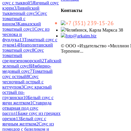
соус с тыквой
5
Яичный соус
кэрри
3
Ливийский
Контакты
тыквенный соус
5
Соус
томатный с
+7 (351) 239-15-26
вином
3
Кавказский
томатный соус
1
Соус из
Челябинск, Карла Маркса 38
чеснока и
foto@arkaim.biz
фундука
13
Томатный соус с
луком
14
Неаполитанский
© ООО «Издательство «Миллион
томатный соус
8
Соус
Терпение...
томатный
среднезеноморский
2
Тайский
зеленый соус
8
Имбирно-
медовый соус
7
Томатный
соус острый
8
Соус
чесночный острый с
кетчупом
3
Соус красный
острый по-
грузински
10
Белый соус с
яичн желтком
1
Ставрида
отварная под соус
рассол
1
Баже соус из грецких
орехов
13
Белый соус с
яичным желтком
2
Соус из
помидор с базиликом и