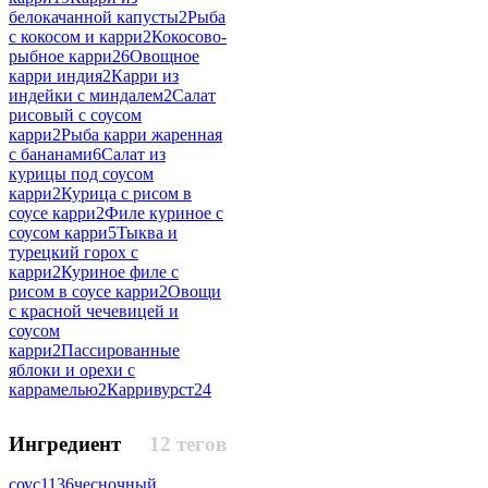
белокачанной капусты
2
Рыба
с кокосом и карри
2
Кокосово-
рыбное карри
26
Овощное
карри индия
2
Карри из
индейки с миндалем
2
Салат
рисовый с соусом
карри
2
Рыба карри жаренная
с бананами
6
Салат из
курицы под соусом
карри
2
Курица с рисом в
соусе карри
2
Филе куриное с
соусом карри
5
Тыква и
турецкий горох с
карри
2
Куриное филе с
рисом в соусе карри
2
Овощи
с красной чечевицей и
соусом
карри
2
Пассированные
яблоки и орехи с
каррамелью
2
Карривурст
24
Ингредиент
12 тегов
соус
1136
чесночный