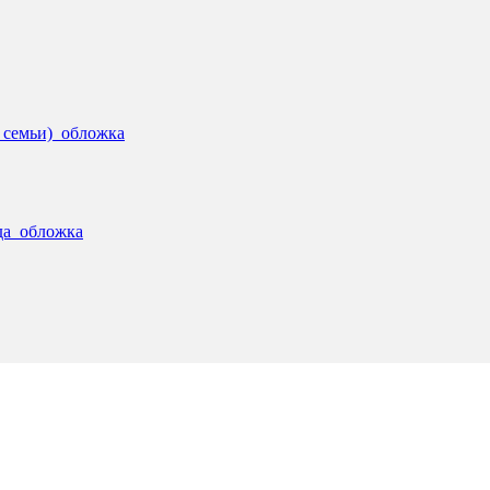
 семьи)_обложка
да_обложка