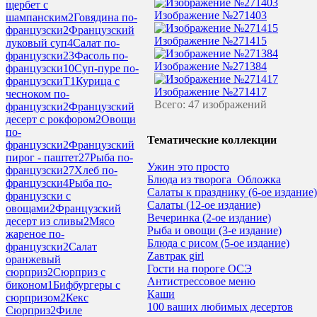
щербет с
Изображение №271403
шампанским
2
Говядина по-
французски
2
Французский
Изображение №271415
луковый суп
4
Салат по-
французски
23
Фасоль по-
Изображение №271384
французски
10
Суп-пуре по-
французскиT
1
Курица с
Изображение №271417
чесноком по-
Всего: 47 изображений
французски
2
Французский
десерт с рокфором
2
Овощи
по-
Тематические коллекции
французски
2
Французский
пирог - паштет
27
Рыба по-
Ужин это просто
французски
27
Хлеб по-
Блюда из творога_Обложка
французски
4
Рыба по-
Салаты к празднику (6-ое издание)
французски с
Салаты (12-ое издание)
овощами
2
Французский
Вечеринка (2-ое издание)
десерт из сливы
2
Мясо
Рыба и овощи (3-е издание)
жареное по-
Блюда с рисом (5-ое издание)
французски
2
Салат
Zавтрак girl
оранжевый
Гости на пороге ОСЭ
сюрприз
2
Сюрприз с
Антистрессовое меню
биконом
1
Бифбургеры с
Каши
сюрпризом
2
Кекс
100 ваших любимых десертов
Сюрприз
2
Филе