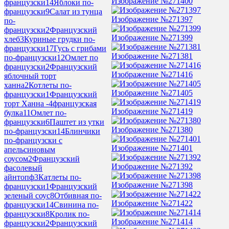
Изображение №271400
французски
14
Яблоки по-
французски
9
Салат из тунца
Изображение №271397
по-
французски
2
Французский
Изображение №271399
хлеб
3
Куриные грудки по-
французски
17
Гусь с грибами
Изображение №271381
по-французски
12
Омлет по
французски
2
Французский
Изображение №271416
яблочный торт
ханна
2
Котлеты по-
Изображение №271405
французски
1
Французский
торт Ханна -
4
французская
Изображение №271419
булка
11
Омлет по-
французски
6
Паштет из утки
Изображение №271380
по-французски
14
Блинчики
по-французски с
Изображение №271401
апельсиновым
соусом
2
Французский
Изображение №271392
фасолевый
айнтопф
3
Катлеты по-
Изображение №271398
французски
1
Французский
зеленый соус
8
Отбивная по-
Изображение №271422
французски
14
Свинина по-
французски
8
Кролик по-
Изображение №271414
французски
2
Французский