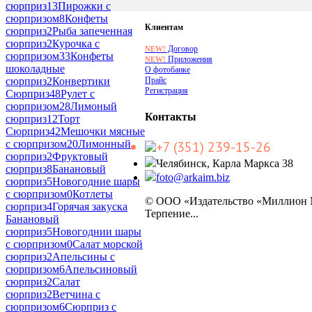
сюрприз
13
Пирожки с
сюрпризом
8
Конфеты
Клиентам
сюрприз
2
Рыба запеченная
сюрприз
2
Курочка с
Договор
NEW!
сюрпризом
33
Конфеты
Приложения
NEW!
шоколадные
О фотобанке
Прайс
сюрприз
2
Конвертики
Регистрация
Сюрприз
48
Рулет с
сюрпризом
28
Лимоный
Контакты
сюрприз
12
Торт
Сюрприз
42
Мешочки мясные
с сюрпризом
20
Лимонный
+7 (351) 239-15-26
сюрприз
2
Фруктовый
Челябинск, Карла Маркса 38
сюрприз
8
Банановый
foto@arkaim.biz
сюрприз
5
Новогодние шары
с сюрпризом
0
Котлеты
© ООО «Издательство «Миллион
сюрприз
4
Горячая закуска
Терпение...
Банановый
сюрприз
5
Новогоднии шары
с сюрпризом
0
Салат морской
сюрприз
2
Апельсины с
сюрпризом
6
Апельсиновый
сюрприз
2
Салат
сюрприз
2
Ветчина с
сюрпризом
6
Сюрприз с