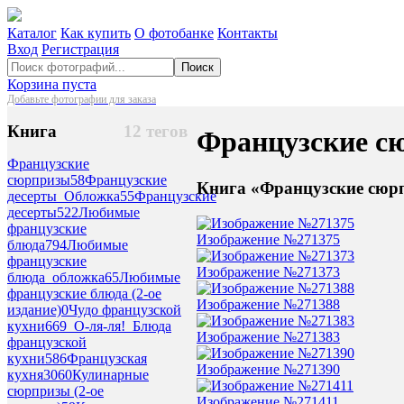
Каталог
Как купить
О фотобанке
Контакты
Вход
Регистрация
Поиск
Корзина пуста
Добавьте фотографии для заказа
Книга
12 тегов
Французские с
Французские
сюрпризы
58
Французские
Книга «Французские сюрп
десерты_Обложка
55
Французские
десерты
522
Любимые
французские
Изображение №271375
блюда
794
Любимые
французские
Изображение №271373
блюда_обложка
65
Любимые
французские блюда (2-ое
Изображение №271388
издание)
0
Чудо французской
кухни
669
_О-ля-ля!_Блюда
Изображение №271383
французской
кухни
586
Французская
Изображение №271390
кухня
3060
Кулинарные
сюрпризы (2-ое
Изображение №271411