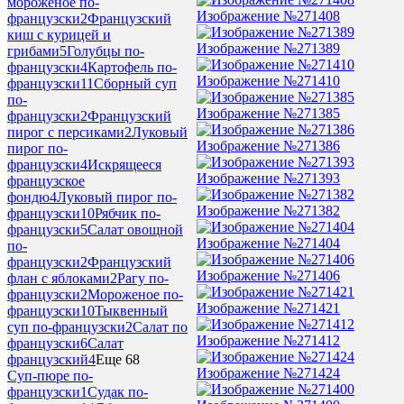
мороженое по-
Изображение №271408
французски
2
Французский
киш с курицей и
Изображение №271389
грибами
5
Голубцы по-
французски
4
Картофель по-
Изображение №271410
французски
11
Сборный суп
по-
Изображение №271385
французски
2
Французский
пирог с персиками
2
Луковый
Изображение №271386
пирог по-
французски
4
Искрящееся
Изображение №271393
французское
фондю
4
Луковый пирог по-
Изображение №271382
французски
10
Рябчик по-
французски
5
Салат овощной
Изображение №271404
по-
французски
2
Французский
Изображение №271406
флан с яблоками
2
Рагу по-
французски
2
Мороженое по-
Изображение №271421
французски
10
Тыквенный
суп по-французски
2
Салат по
Изображение №271412
французски
6
Салат
французский
4
Еще 68
Изображение №271424
Суп-пюре по-
французски
1
Судак по-