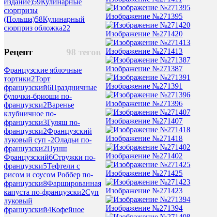
издание)
59
Кулинарные
сюрпризы
Изображение №271395
(Польша)
58
Кулинарный
сюрприз обложка
22
Изображение №271420
Изображение №271413
Рецепт
98 тегов
Изображение №271387
Французские яблочные
тортики
2
Торт
Изображение №271391
французский
6
Праздничные
булочки-бриоши по-
Изображение №271396
французски
2
Варенье
клубничное по-
Изображение №271407
французски
3
Гуляш по-
французски
2
Французский
Изображение №271418
луковый суп -
2
Оладьи по-
французски
2
Пунш
Изображение №271402
Французский
6
Стружки по-
французски
5
Тефтели с
Изображение №271425
рисом и соусом Роббер по-
французски
8
Фаршированная
Изображение №271423
капуста по-французски
2
Суп
луковый
Изображение №271394
французский
4
Кофейное