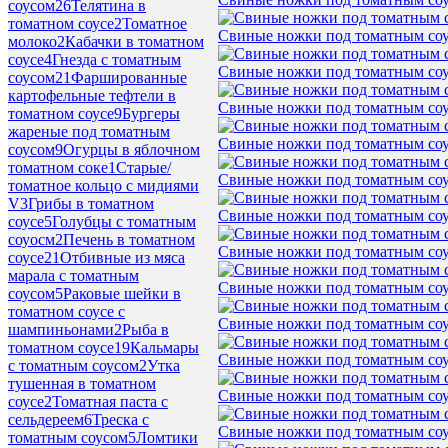
соусом
26
Телятина в
томатном соусе
2
Томатное
Свиные ножки под томатным со
молоко
2
Кабачки в томатном
соусе
4
Гнезда с томатным
Свиные ножки под томатным со
соусом
21
Фаршированные
картофельные тефтели в
Свиные ножки под томатным со
томатном соусе
9
Бургеры
жареные под томатным
Свиные ножки под томатным со
соусом
9
Огурцы в яблочном
томатном соке
1
Старые/
Свиные ножки под томатным со
томатное кольцо с мидиями
V
3
Грибы в томатном
Свиные ножки под томатным со
соусе
5
Голубцы с томатным
соуосм
2
Печень в томатном
Свиные ножки под томатным со
соусе
21
Отбивные из мяса
марала с томатным
Свиные ножки под томатным со
соусом
5
Раковые шейки в
томатном соусе с
Свиные ножки под томатным со
шампиньонами
2
Рыба в
томатном соусе
19
Кальмары
Свиные ножки под томатным со
с томатным соусом
2
Утка
тушенная в томатном
Свиные ножки под томатным со
соусе
2
Томатная паста с
сельдереем
6
Треска с
Свиные ножки под томатным со
томатным соусом
5
Ломтики