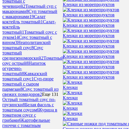
томатный с
Клецки из морепродуктов
чечевицей
2
Томатный суп с
макаронами
8
Суп томатный
Клецки из морепродуктов
с макаронами
19
Салат
коктейль томатный
1
Салат-
Клецки из морепродуктов
коктейль
томатный
1
Томатный соус с
Клецки из морепродуктов
луком
14
Соус томатный с
вином
3
Неаполитанский
Клецки из морепродуктов
томатный соус
8
Соус
томатный
Клецки из морепродуктов
среднезеноморский
2
Томатный
соус острый
8
Напиток
Клецки из морепродуктов
огуречно-
томатный
8
Кавказский
Клецки из морепродуктов
томатный соус
1
Суп-пюре
томатный с сыром
Клецки
пармезан
8
Соус томатный из
свежих помидоров
2
Еще 131
Клецки
Острый томатный соус по-
грузински
8
Белая фасоль с
Клецки
томатным соусом
6
Курица в
томатном соусе с
Клецки
грибами
6
Картофельные
гноччи с томатным
Свиные ножки под томатным со