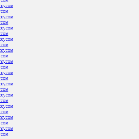
усом
усом
усом
усом
усом
усом
усом
усом
усом
усом
усом
усом