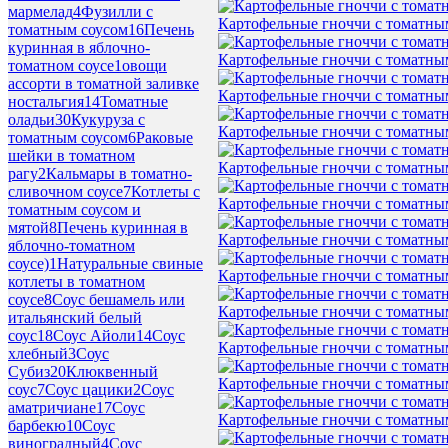
мармелад
4
Фузилли с
Картофельные гноччи с томатны
томатным соусом
16
Печень
куринная в яблочно-
Картофельные гноччи с томатны
томатном соусе
1
овощи
ассорти в томатной заливке
Картофельные гноччи с томатны
ностальгия
14
Томатные
оладьи
30
Кукуруза с
Картофельные гноччи с томатны
томатным соусом
6
Раковые
шейки в томатном
Картофельные гноччи с томатны
рагу
2
Кальмары в томатно-
сливочном соусе
7
Котлеты с
Картофельные гноччи с томатны
томатным соусом и
мятой
8
Печень куринная в
Картофельные гноччи с томатны
яблочно-томатном
соусе)
1
Натуральные свиные
Картофельные гноччи с томатны
котлеты в томатном
соусе
8
Соус бешамель или
Картофельные гноччи с томатны
итальянский белый
соус
18
Соус Айоли
14
Соус
Картофельные гноччи с томатны
хлебный
3
Соус
Субиз
20
Клюквенный
Картофельные гноччи с томатны
соус
7
Соус цацики
2
Соус
аматричиане
17
Соус
Картофельные гноччи с томатны
барбекю
10
Соус
виноградный
4
Соус