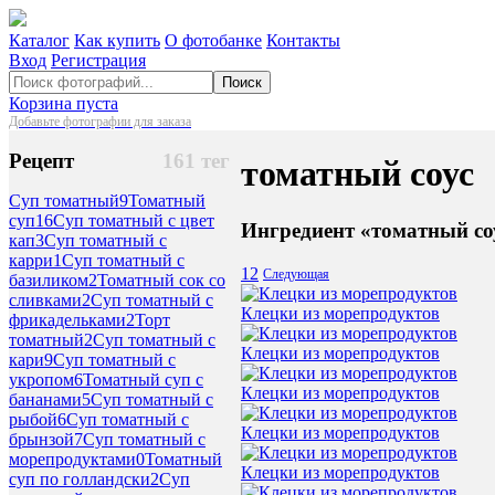
Каталог
Как купить
О фотобанке
Контакты
Вход
Регистрация
Поиск
Корзина пуста
Добавьте фотографии для заказа
Рецепт
161 тег
томатный соус
Суп томатный
9
Томатный
суп
16
Суп томатный с цвет
Ингредиент «томатный со
кап
3
Суп томатный с
карри
1
Суп томатный с
1
2
Следующая
базиликом
2
Томатный сок со
сливками
2
Суп томатный с
Клецки из морепродуктов
фрикадельками
2
Торт
томатный
2
Суп томатный с
Клецки из морепродуктов
кари
9
Суп томатный с
укропом
6
Томатный суп с
Клецки из морепродуктов
бананами
5
Суп томатный с
рыбой
6
Суп томатный с
Клецки из морепродуктов
брынзой
7
Суп томатный с
морепродуктами
0
Томатный
Клецки из морепродуктов
суп по голландски
2
Суп