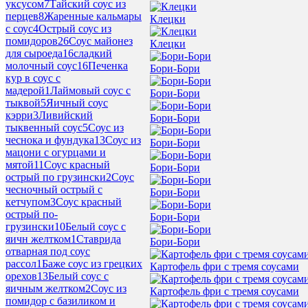
уксусом
7
Тайский соус из
перцев
8
Жаренные кальмары
Клецки
с соус
4
Острый соус из
помидоров
26
Соус майонез
Клецки
для сыроеда
16
сладкий
молочный соус
16
Печенка
Бори-Бори
кур в соус с
мадерой
1
Лаймовый соус с
Бори-Бори
тыквой
5
Яичный соус
кэрри
3
Ливийский
Бори-Бори
тыквенный соус
5
Соус из
чеснока и фундука
13
Соус из
Бори-Бори
мацони с огурцами и
мятой
11
Соус красный
Бори-Бори
острый по грузински
2
Соус
чесночный острый с
Бори-Бори
кетчупом
3
Соус красный
острый по-
Бори-Бори
грузински
10
Белый соус с
яичн желтком
1
Ставрида
Бори-Бори
отварная под соус
рассол
1
Баже соус из грецких
Картофель фри с тремя соусами
орехов
13
Белый соус с
яичным желтком
2
Соус из
Картофель фри с тремя соусами
помидор с базиликом и