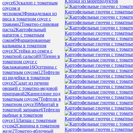
Клецки из морепродуктов
соусе
6
Эскалоп с томатным
соусом и
Картофельные гноччи с томатны
чесноком
3
Фрикадельки из
риса в томатном соусе с
Картофельные гноччи с томатны
травами
2
Томатно-сливовая
паста
2
Картофельный
Картофельные гноччи с томатны
напиток с томатным
соком
9
Фаршерованные
Картофельные гноччи с томатны
кальмары в томатном
соусе
3
Стейки из семги с
Картофельные гноччи с томатны
томатной сальсой
97
Пенне в
томатном соусе с
Картофельные гноччи с томатны
баклажанами
16
Осетрина с
томатным соусом
12
Тефтели
Картофельные гноччи с томатны
из индейки в томатном
соусе
2
Салат из печени
Картофельные гноччи с томатны
овощей с томатно-медовой
приправой
2
Каннеллоне под
Картофельные гноччи с томатны
томатным соусом
7
Тефтели в
томатном соусе
39
Минтай в
Картофельные гноччи с томатны
томатной заправке
6
Тефтели
рыбные в томатном
Картофельные гноччи с томатны
соусе
13
Лапша с томатным
сусом
2
Свинина в томатном
Картофельные гноччи с томатны
желе
2
Томатно-яблочный