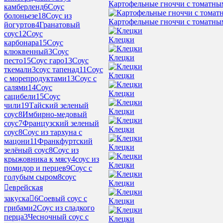
Картофельные гноччи с томатны
камберленд
6
Соус
болоньезе
18
Соус из
Картофельные гноччи с томатны
йогуртов
4
Гранатовый
соус
12
Соус
Клецки
карбонара
15
Соус
клюквенный
3
Соус
Клецки
песто
15
Соус гаро
13
Соус
ткемали
3
соус тапенад
11
Соус
Клецки
с морепродуктами
13
Соус с
салями
14
Соус
Клецки
сацибели
15
Соус
чили
19
Тайский зеленый
Клецки
соус
8
Имбирно-медовый
соус
7
Французский зеленый
Клецки
соус
8
Соус из тархуна с
мацони
11
Франкфуртский
Клецки
зелёный соус
8
Соус из
крыжовника к мясу
4
соус из
Клецки
помидор и перцев
9
Соус с
голубым сыром
8
соус
Клецки
еврейская
закуска
6
Соевый соус с
Клецки
грибами
2
Соус из сладкого
перца
3
Чесночный соус с
Клецки