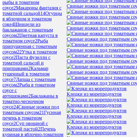
рыбы в томатном
Свиные ножки под томатным со
соусе
2
Макароны фантазия с
томатной сальцой
14
Огурцы
Свиные ножки под томатным со
в яблочном и томатном
соке
4
Шницели из
Свиные ножки под томатным со
баклажанов с томатным
соусом
2
Цветная капуста в
Свиные ножки под томатным со
томатном соусе
2
Рыба
припущенная с томатным
Свиные ножки под томатным со
соусом
22
Утка в томатном
соусе
2
Паста фузилли с
Свиные ножки под томатным со
томатной сальсой и
приправами
2
Кальмар
Свиные ножки под томатным со
тушенный в томатном
соусе
7
Лапша с томатным
Свиные ножки под томатным со
соусом
2
Рыба в томатном
соусе с
Клецки из морепродуктов
артишоками
2
Баклажаны в
томатно-чесночном
Клецки из морепродуктов
соусе
24
Свиные ножки под
томатным соусом
21
Гусиная
Клецки из морепродуктов
печень в томатном
соусе
2
Суп овощной с
Клецки из морепродуктов
томатной пастой
2
Печень
куриная в яблочно-томатном